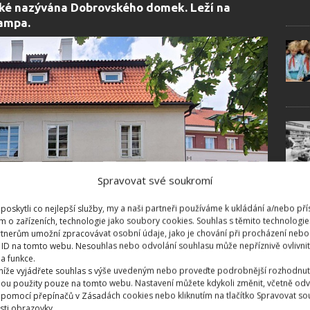
také nazývána Dobrovského domek. Leží na
ampa.
Spravovat své soukromí
oskytli co nejlepší služby, my a naši partneři používáme k ukládání a/nebo pří
m o zařízeních, technologie jako soubory cookies. Souhlas s těmito technologi
tnerům umožní zpracovávat osobní údaje, jako je chování při procházení nebo
 ID na tomto webu. Nesouhlas nebo odvolání souhlasu může nepříznivě ovlivnit 
 a funkce.
 níže vyjádřete souhlas s výše uvedeným nebo proveďte podrobnější rozhodnut
ou použity pouze na tomto webu. Nastavení můžete kdykoli změnit, včetně odv
 pomocí přepínačů v Zásadách cookies nebo kliknutím na tlačítko Spravovat so
sti obrazovky.