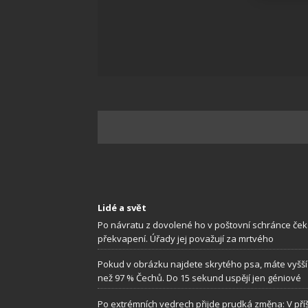
Zajišt
odstra
Ukládá
Lidé a svět
Po návratu z dovolené ho v poštovní schránce ček
překvapení. Úřady jej považují za mrtvého
Pokud v obrázku najdete skrytého psa, máte vyšší
než 97 % Čechů. Do 15 sekund uspějí jen géniové
Po extrémních vedrech přijde prudká změna: V příš