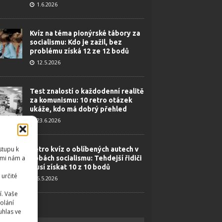
1.6.2026
Kvíz na téma pionýrské tábory za
socialismu: Kdo je zažil, bez
problému získá 12 ze 12 bodů
12.5.2026
Test znalostí o každodenní realitě
za komunismu: 10 retro otázek
ukáže, kdo má dobrý přehled
23.6.2026
stupu k
Retro kvíz o oblíbených autech v
emi nám a
dobách socialismu: Tehdejší řidiči
musí získat 10 z 10 bodů
určité
6.5.2026
í. Vaše
olání
uhlas ve