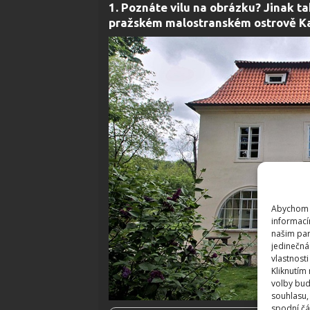
1. Poznáte vilu na obrázku? Jinak 
pražském malostranském ostrově K
Abychom p
informací
našim par
jedinečná
vlastnosti
Kliknutím
volby bud
souhlasu,
spodní čá