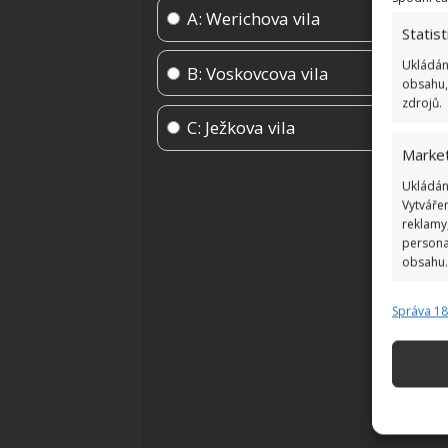
A: Werichova vila
Statist
Ukládán
B: Voskovcova vila
obsahu,
zdrojů.
C: Ježkova vila
Market
Ukládán
Vytváře
reklamy,
persona
obsahu.
Správa 1
Funkc
Přiřazov
zařízení
Použív
základ