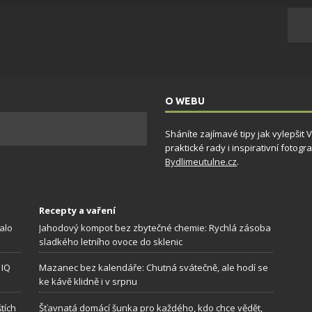
ění bezpečnosti, předcházení a zjišťování podvodů a
ňování chyb, Poskytování a zobrazování reklamy a obsahu,
Vždy
ní a sdělování voleb ochrany osobních údajů.
O WEBU
Sháníte zajímavé tipy jak vylepšit
praktické rady i inspirativní foto
Bydlimeutulne.cz
.
Recepty a vaření
alo
Jahodový kompot bez zbytečné chemie: Rychlá zásoba
sladkého letního ovoce do sklenic
 IQ
Mazanec bez kalendáře: Chutná svátečně, ale hodí se
ke kávě klidně i v srpnu
tích
Šťavnatá domácí šunka pro každého, kdo chce vědět,