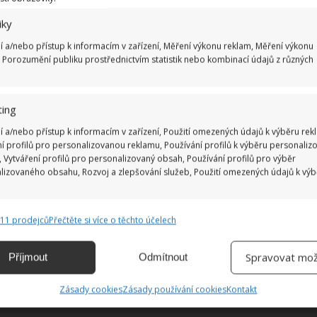
Ž
iky
í a/nebo přístup k informacím v zařízení, Měření výkonu reklam, Měření výkonu
 Porozumění publiku prostřednictvím statistik nebo kombinací údajů z různých
ing
í a/nebo přístup k informacím v zařízení, Použití omezených údajů k výběru rek
ní profilů pro personalizovanou reklamu, Používání profilů k výběru personaliz
 Vytváření profilů pro personalizovaný obsah, Používání profilů pro výběr
lizovaného obsahu, Rozvoj a zlepšování služeb, Použití omezených údajů k vý
811 prodejců
Přečtěte si více o těchto účelech
e
Vždy
ání a kombinování údajů z jiných zdrojů údajů, Propojení různých
Spravovat mož
Příjmout
Odmítnout
, Identifikace zařízení na základě automaticky přenášených informací.
Zásady cookies
Zásady používání cookies
Kontakt
ání přesných údajů o zeměpisné poloze, Identifikace zařízení na
ě aktivně vyžádaných informací.