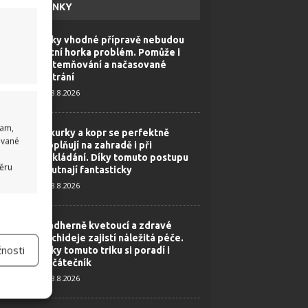
HAVÉ NOVINKY
Díky vhodné přípravě nebudou
letní horka problém. Pomůže i
zatemňování a načasované
větrání
8.8.2026
lam,
Okurky a kopr se perfektně
ované
doplňují na zahradě i při
nakládání. Díky tomuto postupu
běru
chutnají fantasticky
8.8.2026
 aktivní
Nádherně kvetoucí a zdravé
orchideje zajistí náležitá péče.
nosti
Díky tomuto triku si poradí i
začátečník
8.8.2026