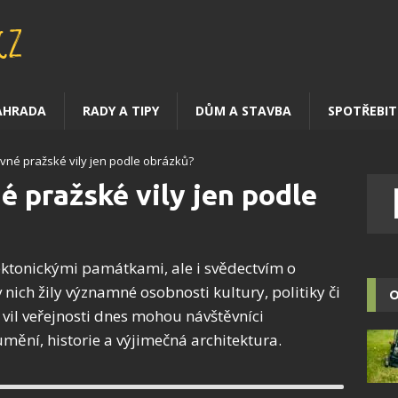
AHRADA
RADY A TIPY
DŮM A STAVBA
SPOTŘEBIT
vné pražské vily jen podle obrázků?
é pražské vily jen podle
tektonickými památkami, ale i svědectvím o
v nich žily významné osobnosti kultury, politiky či
O
vil veřejnosti dnes mohou návštěvníci
mění, historie a výjimečná architektura.