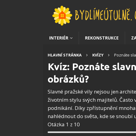
INTERIÉR
REKONSTRUKCE
Z
HLAVNÍ STRÁNKA
KVÍZY
Poznáte sla
Kvíz: Poznáte slavn
obrázků?
Slavné pražské vily nejsou jen archi
životním stylu svých majitelů. Často 
podnikání. Díky zpřístupnění mnoha 
nahlédnout do světa, kde se snoubí u
Otázka 1 z 10