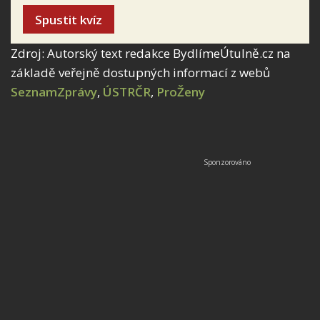
Spustit kvíz
Zdroj: Autorský text redakce BydlímeÚtulně.cz na
základě veřejně dostupných informací z webů
SeznamZprávy
,
ÚSTRČR
,
ProŽeny