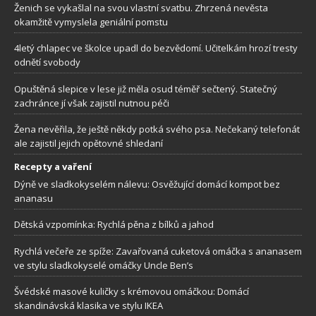
Ženich se vykašlal na svou vlastní svatbu. Zhrzená nevěsta
okamžitě vymyslela geniální pomstu
4letý chlapec ve školce upadl do bezvědomí. Učitelkám hrozí tresty
odnětí svobody
Opuštěná slepice v lese již měla osud téměř sečtený. Statečný
zachránce jí však zajistil nutnou péči
Žena nevěřila, že ještě někdy potká svého psa. Nečekaný telefonát
ale zajistil jejich opětovné shledaní
Recepty a vaření
Dýně ve sladkokyselém nálevu: Osvěžující domácí kompot bez
ananasu
Dětská vzpomínka: Rychlá pěna z bílků a jahod
Rychlá večeře ze spíže: Zavařovaná cuketová omáčka s ananasem
ve stylu sladkokyselé omáčky Uncle Ben’s
Švédské masové kuličky s krémovou omáčkou: Domácí
skandinávská klasika ve stylu IKEA