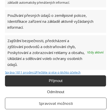
základě automaticky přenášených informací.
4 COMMENTS
Používání přesných údajů o zeměpisné poloze,
Identifikace zařízení na základě aktivně vyžádaných
Michal
informací.
23.6.2026 V 6:23
Strašná doba socialismu-že komoušové a dezoláti ??
Zajištění bezpečnosti, předcházení a
zjišťování podvodů a odstraňování chyb,
ODPOVĚDĚT
Poskytování a zobrazování reklamy a obsahu,
Vždy aktivní
Ukládání a sdělování voleb ochrany osobních
údajů.
maarcy
Správa 1811 prodejců
Přečtěte si více o těchto účelech
23.6.2026 V 13:04
Příjmout
Komunismus? To je kvíz z poměrů v severní Koreji?
Odmítnout
ODPOVĚDĚT
Spravovat možnosti
Josef