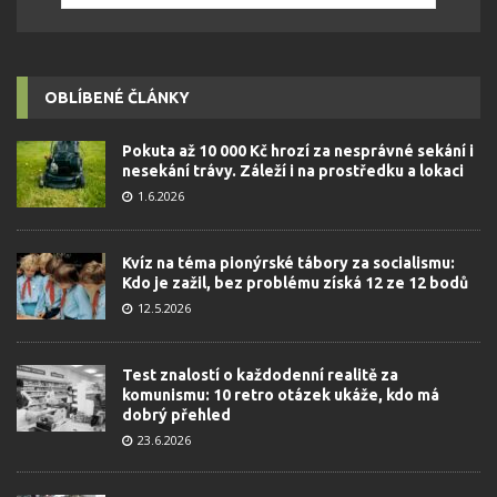
OBLÍBENÉ ČLÁNKY
Pokuta až 10 000 Kč hrozí za nesprávné sekání i
nesekání trávy. Záleží i na prostředku a lokaci
1.6.2026
Kvíz na téma pionýrské tábory za socialismu:
Kdo je zažil, bez problému získá 12 ze 12 bodů
12.5.2026
Test znalostí o každodenní realitě za
komunismu: 10 retro otázek ukáže, kdo má
dobrý přehled
23.6.2026