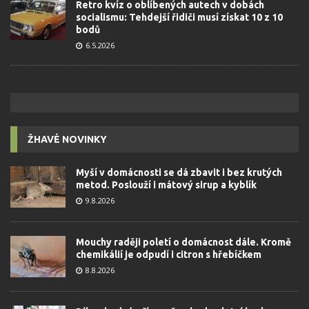
Retro kvíz o oblíbených autech v dobách
socialismu: Tehdejší řidiči musí získat 10 z 10
bodů
6.5.2026
ŽHAVÉ NOVINKY
Myší v domácnosti se dá zbavit i bez krutých
metod. Poslouží i mátový sirup a kyblík
9.8.2026
Mouchy raději poletí o domácnost dále. Kromě
chemikálií je odpudí i citron s hřebíčkem
8.8.2026