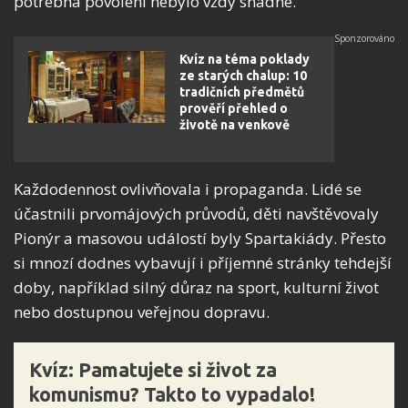
potřebná povolení nebylo vždy snadné.
Kvíz na téma poklady
ze starých chalup: 10
tradičních předmětů
prověří přehled o
životě na venkově
Každodennost ovlivňovala i propaganda. Lidé se
účastnili prvomájových průvodů, děti navštěvovaly
Pionýr a masovou událostí byly Spartakiády. Přesto
si mnozí dodnes vybavují i příjemné stránky tehdejší
doby, například silný důraz na sport, kulturní život
nebo dostupnou veřejnou dopravu.
Kvíz: Pamatujete si život za
komunismu? Takto to vypadalo!