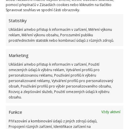
pomocí přepínačů v Zásadách cookies nebo kliknutím na tlačítko
Spravovat souhlas ve spodní části obrazovky.
Statistiky
Ukládání a/nebo přístup k informacím v zařízení, Měření výkonu
reklam, Měření výkonu obsahu, Porozumění publiku
SOUVISEJÍCÍ ČLÁNKY
prostřednictvím statistik nebo kombinací údajů z různých zdrojů.
Kvíz na téma jak se žilo za socialismu: Dnešní
Marketing
mladí si tehdejší poměry nedovedou ani
představit
Ukládání a/nebo přístup k informacím v zařízení, Použití
omezených údajů k výběru reklam, Vytváření profilů pro
personalizovanou reklamu, Používání profilů k výběru
Retro kvíz o symbolech socialismu: Kdo zodpoví
personalizované reklamy, Vytváření profilů pro personalizovaný
10 otázek nejen o Spartakiádě a vekslácích, ten
obsah, Používání profilů pro výběr personalizovaného obsahu,
má slušný přehled
Rozvoj a zlepšování služeb, Použití omezených údajů k výběru
obsahu.
Retro kvíz na téma jazyk socialismu: Je čas
Funkce
Vždy aktivní
zjistit, kdo by i dnes rozuměl 10 tehdejším
výrazům
Přiřazování a kombinování údajů z jiných zdrojů údajů,
Propojení různých zařízení, Identifikace zařízení na