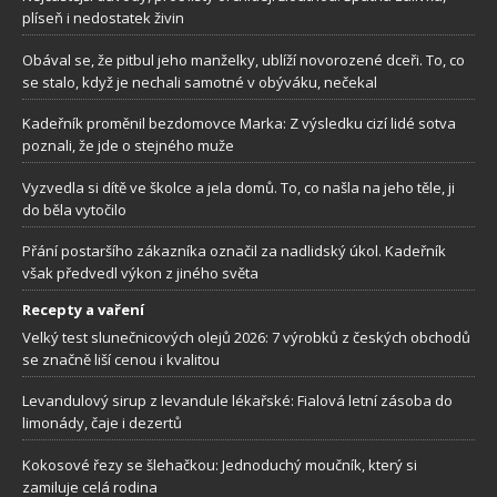
plíseň i nedostatek živin
Obával se, že pitbul jeho manželky, ublíží novorozené dceři. To, co
se stalo, když je nechali samotné v obýváku, nečekal
Kadeřník proměnil bezdomovce Marka: Z výsledku cizí lidé sotva
poznali, že jde o stejného muže
Vyzvedla si dítě ve školce a jela domů. To, co našla na jeho těle, ji
do běla vytočilo
Přání postaršího zákazníka označil za nadlidský úkol. Kadeřník
však předvedl výkon z jiného světa
Recepty a vaření
Velký test slunečnicových olejů 2026: 7 výrobků z českých obchodů
se značně liší cenou i kvalitou
Levandulový sirup z levandule lékařské: Fialová letní zásoba do
limonády, čaje i dezertů
Kokosové řezy se šlehačkou: Jednoduchý moučník, který si
zamiluje celá rodina