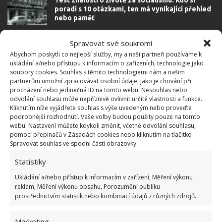
Test znalostí o životě za socialismu: Kdo si
poradí s 10 otázkami, ten má vynikající přehled
nebo paměť
Spravovat své soukromí
Fotokvíz o autech, kterými se za socialismu
Abychom poskytli co nejlepší služby, my a naši partneři používáme k
jezdilo na dovolenou: Úkolem je poznat 10 vozů
ukládání a/nebo přístupu k informacím o zařízeních, technologie jako
na obrázcích
soubory cookies. Souhlas s těmito technologiemi nám a našim
partnerům umožní zpracovávat osobní údaje, jako je chování při
procházení nebo jedinečná ID na tomto webu. Nesouhlas nebo
odvolání souhlasu může nepříznivě ovlivnit určité vlastnosti a funkce.
Retro kvíz na téma města, která po pádu
Kliknutím níže vyjádřete souhlas s výše uvedeným nebo proveďte
socialismu změnila název: 10 otázek ukáže, kdo
podrobnější rozhodnutí. Vaše volby budou použity pouze na tomto
má dobrou paměť
webu. Nastavení můžete kdykoli změnit, včetně odvolání souhlasu,
pomocí přepínačů v Zásadách cookies nebo kliknutím na tlačítko
Spravovat souhlas ve spodní části obrazovky.
4 COMMENTS
Statistiky
Ukládání a/nebo přístup k informacím v zařízení, Měření výkonu
Adam
reklam, Měření výkonu obsahu, Porozumění publiku
12.5.2026 V 9:55
prostřednictvím statistik nebo kombinací údajů z různých zdrojů.
Asi jsem měl štěstí na pionýrské tábory. Ideologická
Marketing