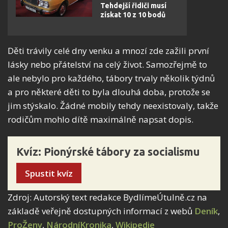
Tehdejší řidiči musí
získat 10 z 10 bodů
Děti trávily celé dny venku a mnozí zde zažili první
lásky nebo přátelství na celý život. Samozřejmě to
ale nebylo pro každého, tábory trvaly několik týdnů
a pro některé děti to byla dlouhá doba, protože se
jim stýskalo. Žádné mobily tehdy neexistovaly, takže
rodičům mohlo dítě maximálně napsat dopis.
Kvíz: Pionýrské tábory za socialismu
Spustit kvíz
Zdroj: Autorský text redakce BydlímeÚtulně.cz na
základě veřejně dostupných informací z webů
Deník
,
ProŽeny
,
NárodníKronika
,
Wikipedie