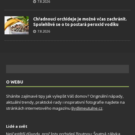
7.8.2026
Chřadnoucí orchideje je možné včas zachránit.
Spolehlivě se o to postará peroxid vodíku
7.8.2026
O WEBU
Sháníte zajímavé tipy jak vylepšit Váš domov? Originální nápady,
aktuální trendy, praktické rady i inspirativní fotografie najdete na
stránkách internetového magazínu
Bydlimeutulne.cz
.
Lidé a svět
Nejčastější důvody, proč listy orchidejí žloutnou: Špatná zálivka,