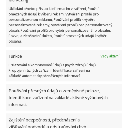
výchova se nikdy nekonala. Nástupy, hlášení,
Ukládání a/nebo přístup k informacím v zařízení, Použití
vztyčování a snímání vlajky, to jo. Ale pak sporty,
omezených údajů k výběru reklam, Vytváření profilů pro
příroda, táboráky, výlety. Mezi sporty dokonce
personalizovanou reklamu, Používání profilů k výběru
personalizované reklamy, Vytváření profilů pro personalizovaný
imperialistické rugby nebo baseball, u táboráků se
obsah, Používání profilů pro výběr personalizovaného obsahu,
hrály písničky zakázaných autorů (Kryl, Hutka, …),
Rozvoj a zlepšování služeb, Použití omezených údajů k výběru
obsahu.
ale to jsme nevěděli.
ODPOVĚDĚT
Funkce
Vždy aktivní
Přiřazování a kombinování údajů z jiných zdrojů údajů,
Propojení různých zařízení, Identifikace zařízení na
p.gal@seznam.cz
základě automaticky přenášených informací.
12.5.2026 V 11:22
Používání přesných údajů o zeměpisné poloze,
Kdo není úplné jelito, umí na otázky odpovědět,
Identifikace zařízení na základě aktivně vyžádaných
protože na dětských táborech probíhá mnoho
informací.
činností úplně stejně. A s ohledem na to, že jsem
dělal 30 let hlavního vedoucího dětského tábora,
Zajištění bezpečnosti, předcházení a
musím oponovat zejména v bodech, kde se „nosily
zjišťování podvodů a odstraňování chyb,