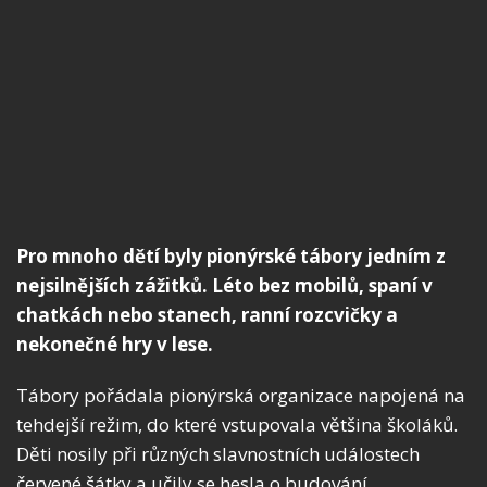
Pro mnoho dětí byly pionýrské tábory jedním z
nejsilnějších zážitků. Léto bez mobilů, spaní v
chatkách nebo stanech, ranní rozcvičky a
nekonečné hry v lese.
Tábory pořádala pionýrská organizace napojená na
tehdejší režim, do které vstupovala většina školáků.
Děti nosily při různých slavnostních událostech
červené šátky a učily se hesla o budování