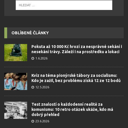
OBLÍBENÉ ČLÁNKY
Pokuta až 10 000 Kč hrozí za nesprávné sekání i
nesekání trávy. Záleží i na prostředku a lokaci
1.6.2026
Kvíz na téma pionýrské tábory za socialismu:
Kdo je zažil, bez problému získá 12 ze 12 bodů
12.5.2026
Test znalostí o každodenní realitě za
komunismu: 10 retro otázek ukáže, kdo má
dobrý přehled
23.6.2026