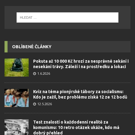
OBLÍBENÉ ČLÁNKY
Pokuta až 10 000 Kč hrozí za nesprávné sekání i
nesekání trávy. Záleží i na prostředku a lokaci
1.6.2026
Kvíz na téma pionýrské tábory za socialismu:
Kdo je zažil, bez problému získá 12 ze 12 bodů
12.5.2026
Test znalostí o každodenní realitě za
komunismu: 10 retro otázek ukáže, kdo má
dobrý přehled