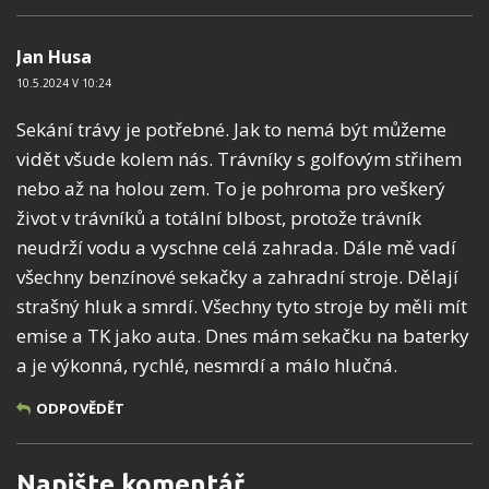
Jan Husa
10.5.2024 V 10:24
Sekání trávy je potřebné. Jak to nemá být můžeme
vidět všude kolem nás. Trávníky s golfovým střihem
nebo až na holou zem. To je pohroma pro veškerý
život v trávníků a totální blbost, protože trávník
neudrží vodu a vyschne celá zahrada. Dále mě vadí
všechny benzínové sekačky a zahradní stroje. Dělají
strašný hluk a smrdí. Všechny tyto stroje by měli mít
emise a TK jako auta. Dnes mám sekačku na baterky
a je výkonná, rychlé, nesmrdí a málo hlučná.
ODPOVĚDĚT
Napište komentář