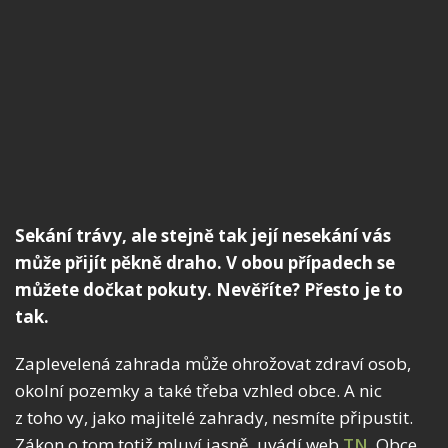
Sekání trávy, ale stejně tak její nesekání vás
může přijít pěkně draho. V obou případech se
můžete dočkat pokuty. Nevěříte? Přesto je to
tak.
Zaplevelená zahrada může ohrožovat zdraví osob,
okolní pozemky a také třeba vzhled obce. A nic
z toho vy, jako majitelé zahrady, nesmíte připustit.
Zákon o tom totiž mluví jasně, uvádí web
TN
. Obce