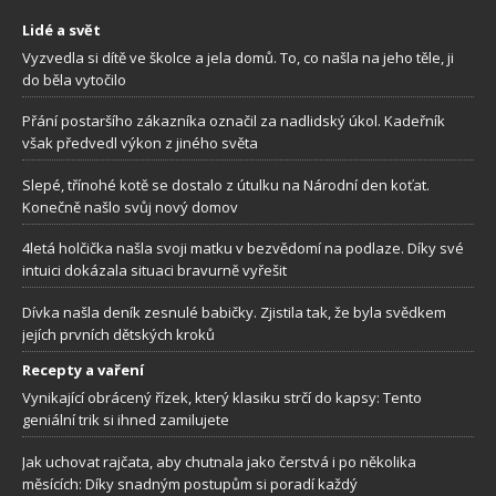
Lidé a svět
Vyzvedla si dítě ve školce a jela domů. To, co našla na jeho těle, ji
do běla vytočilo
Přání postaršího zákazníka označil za nadlidský úkol. Kadeřník
však předvedl výkon z jiného světa
Slepé, třínohé kotě se dostalo z útulku na Národní den koťat.
Konečně našlo svůj nový domov
4letá holčička našla svoji matku v bezvědomí na podlaze. Díky své
intuici dokázala situaci bravurně vyřešit
Dívka našla deník zesnulé babičky. Zjistila tak, že byla svědkem
jejích prvních dětských kroků
Recepty a vaření
Vynikající obrácený řízek, který klasiku strčí do kapsy: Tento
geniální trik si ihned zamilujete
Jak uchovat rajčata, aby chutnala jako čerstvá i po několika
měsících: Díky snadným postupům si poradí každý