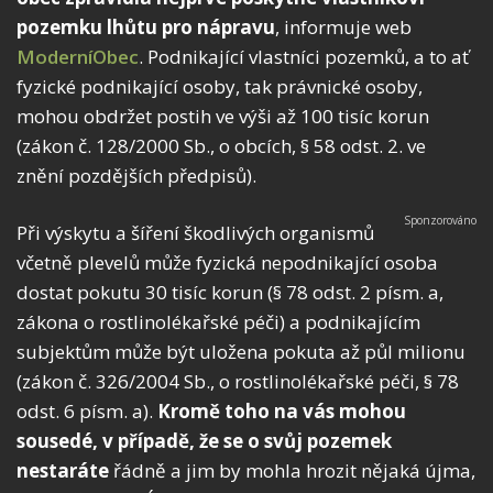
pozemku lhůtu pro nápravu
, informuje web
ModerníObec
. Podnikající vlastníci pozemků, a to ať
fyzické podnikající osoby, tak právnické osoby,
mohou obdržet postih ve výši až 100 tisíc korun
(zákon č. 128/2000 Sb., o obcích, § 58 odst. 2. ve
znění pozdějších předpisů).
Při výskytu a šíření škodlivých organismů
včetně plevelů může fyzická nepodnikající osoba
dostat pokutu 30 tisíc korun (§ 78 odst. 2 písm. a,
zákona o rostlinolékařské péči) a podnikajícím
subjektům může být uložena pokuta až půl milionu
(zákon č. 326/2004 Sb., o rostlinolékařské péči, § 78
odst. 6 písm. a).
Kromě toho na vás mohou
sousedé, v případě, že se o svůj pozemek
nestaráte
řádně a jim by mohla hrozit nějaká újma,