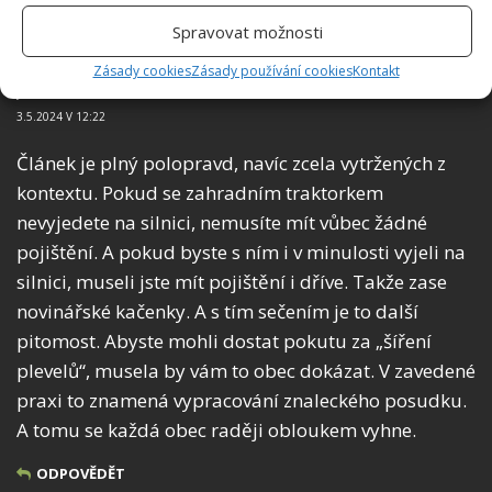
ODPOVĚDĚT
Spravovat možnosti
Zásady cookies
Zásady používání cookies
Kontakt
Josef
3.5.2024 V 12:22
Článek je plný polopravd, navíc zcela vytržených z
kontextu. Pokud se zahradním traktorkem
nevyjedete na silnici, nemusíte mít vůbec žádné
pojištění. A pokud byste s ním i v minulosti vyjeli na
silnici, museli jste mít pojištění i dříve. Takže zase
novinářské kačenky. A s tím sečením je to další
pitomost. Abyste mohli dostat pokutu za „šíření
plevelů“, musela by vám to obec dokázat. V zavedené
praxi to znamená vypracování znaleckého posudku.
A tomu se každá obec raději obloukem vyhne.
ODPOVĚDĚT