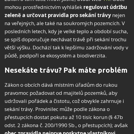
mohou prostřednictvím vyhlášek
regulovat údržbu
zeleně a určovat pravidla pro sekání trávy
nejen
na veřejných, ale také na soukromých pozemcích. V
posledních letech, kdy je velké teplo a období sucha,
se spíš doporučuje nechávat trávě při sekání trochu
větší výšku. Dochází tak k lepšímu zadržování vody v
půdě, podpoří se ekosystém a biodiverzita.
Nesekáte trávu? Pak máte problém
Zákon o obcích dává místním úřadům do rukou
pravomoc požadovat od majitelů pozemků, aby
udržovali pořádek a čistotu, což obvykle zahrnuje i
sekání trávy. Provinilec může podle zákona o
přestupcích dostat pokutu až 10 tisíc korun (§ 47b
odst. 2 zákona č. 200/1990 Sb., o přestupcích); avšak
obec zpravidla nejprve poskytne vlastníkovi