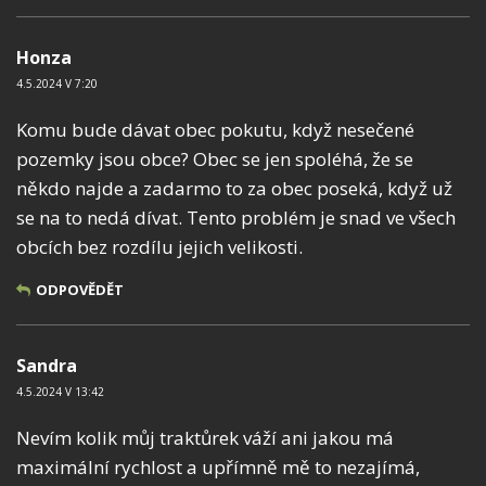
Honza
4.5.2024 V 7:20
Komu bude dávat obec pokutu, když nesečené
pozemky jsou obce? Obec se jen spoléhá, že se
někdo najde a zadarmo to za obec poseká, když už
se na to nedá dívat. Tento problém je snad ve všech
obcích bez rozdílu jejich velikosti.
ODPOVĚDĚT
Sandra
4.5.2024 V 13:42
Nevím kolik můj traktůrek váží ani jakou má
maximální rychlost a upřímně mě to nezajímá,