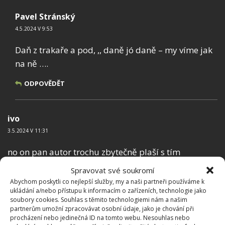
Pavel Stránský
4.5.2024 V 9:53
Daň z trakaře a pod, ,, daně jó daně – my víme jak
na ně ….
ODPOVĚDĚT
ivo
3.5.2024 V 11:31
no on pan autor trochu zbytečně plaší s tím
povinným ručením, rychlost nad 14 km/n mají
Spravovat své soukromí
většinou až komunální traktory, takže zahrádkáři se
Abychom poskytli co nejlepší služby, my a naši partneři používáme k
ukládání a/nebo přístupu k informacím o zařízeních, technologie jako
bát nemusí
soubory cookies. Souhlas s těmito technologiemi nám a našim
partnerům umožní zpracovávat osobní údaje, jako je chování při
ODPOVĚDĚT
procházení nebo jedinečná ID na tomto webu. Nesouhlas nebo