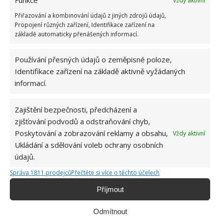
Funkce
Vždy aktivní
Přiřazování a kombinování údajů z jiných zdrojů údajů,
malyhad
Propojení různých zařízení, Identifikace zařízení na
3.5.2024 V 12:12
základě automaticky přenášených informací.
Jsou sena a je otava. Někdy , když nebylo pro
Používání přesných údajů o zeměpisné poloze,
dobytek dost, tak se sekalo i 3x. Taková byla praxe
Identifikace zařízení na základě aktivně vyžádaných
našich předků, která brala ohledy i na přírodu, na
informací.
různé brouky. Že dnes chce někdo /třeba starosta/
mít ošklivé vyholené trávníky, je prznění přírody.
Zajištění bezpečnosti, předcházení a
zjišťování podvodů a odstraňování chyb,
ODPOVĚDĚT
Poskytování a zobrazování reklamy a obsahu,
Vždy aktivní
Ukládání a sdělování voleb ochrany osobních
údajů.
Iva
Správa 1811 prodejců
Přečtěte si více o těchto účelech
3.5.2024 V 18:41
Příjmout
Souhlas!!!
A zároveň boj s většinou ignorantů
Odmítnout