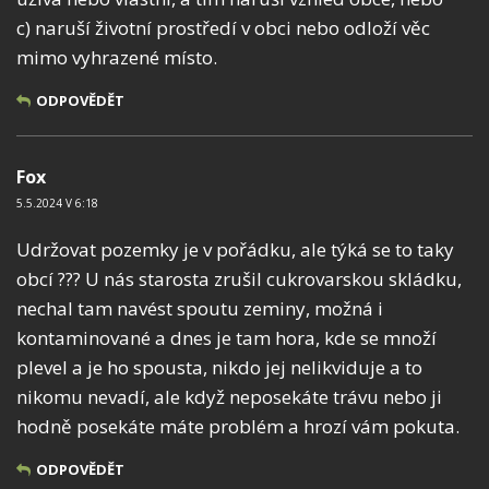
c) naruší životní prostředí v obci nebo odloží věc
mimo vyhrazené místo.
ODPOVĚDĚT
Fox
5.5.2024 V 6:18
Udržovat pozemky je v pořádku, ale týká se to taky
obcí ??? U nás starosta zrušil cukrovarskou skládku,
nechal tam navést spoutu zeminy, možná i
kontaminované a dnes je tam hora, kde se množí
plevel a je ho spousta, nikdo jej nelikviduje a to
nikomu nevadí, ale když neposekáte trávu nebo ji
hodně posekáte máte problém a hrozí vám pokuta.
ODPOVĚDĚT