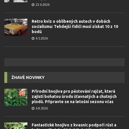
23.6.2026
Retro kvíz o oblíbených autech v dobách
socialismu: Tehdejší řidiči musí získat 10 z 10
bodů
6.5.2026
ŽHAVÉ NOVINKY
Přírodní hnojiva pro pěstování rajčat, která
zajistí bohatou úrodu šťavnatých a chutných
plodů. Připravte se na letošní sezonu včas
6.8.2026
Fantastické hnojivo z kvasnic podpoří růst a