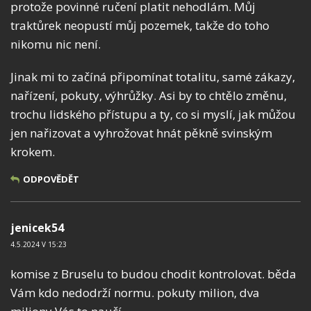
protože povinné ručení platit nehodlám. Můj
traktůrek neopustí můj pozemek, takže do toho
nikomu nic není.
Jinak mi to začíná připomínat totalitu, samé zákazy,
nařízení, pokuty, výhrůžky. Asi by to chtělo změnu,
trochu lidského přístupu a ty, co si myslí, jak můžou
jen nařizovat a vyhrožovat hnát pěkně svinským
krokem.
ODPOVĚDĚT
jenicek54
4.5.2024 V 15:23
komise z Bruselu to budou chodit kontrolovat. běda
Vám kdo nedodrží normu. pokuty milion, dva