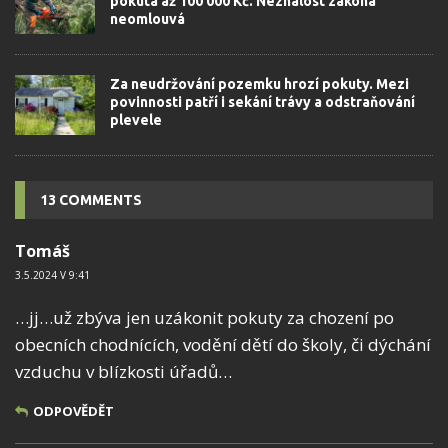
pokuta až 100 000 Kč. Neznalost zákona
neomlouvá
Za neudržování pozemku hrozí pokuty. Mezi
povinnosti patří i sekání trávy a odstraňování
plevele
13 COMMENTS
Tomáš
3.5.2024 V 9:41
…jj…už zbýva jen uzákonit pokuty za chození po
obecních chodnících, vodění dětí do školy, či dýchání
vzduchu v blízkosti úřadů…
ODPOVĚDĚT