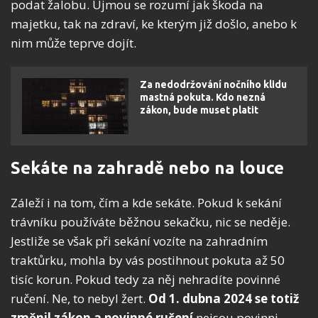
podat žalobu. Újmou se rozumí jak škoda na
majetku, tak na zdraví, ke kterým již došlo, anebo k
nim může teprve dojít.
Za nedodržování nočního klidu
mastná pokuta. Kdo nezná
zákon, bude muset platit
Sekáte na zahradě nebo na louce
Záleží i na tom, čím a kde sekáte. Pokud k sekání
trávníku používáte běžnou sekačku, nic se neděje.
Jestliže se však při sekání vozíte na zahradním
traktůrku, mohla by vás postihnout pokuta až 50
tisíc korun. Pokud tedy za něj nehradíte povinné
ručení. Ne, to nebyl žert.
Od 1. dubna 2024 se totiž
změnil zákon a povinné ručení
nejsou povinni