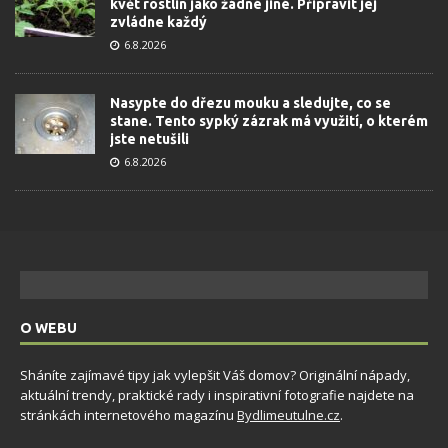
květ rostlin jako žádné jiné. Připravit jej
zvládne každý
6.8.2026
Nasypte do dřezu mouku a sledujte, co se
stane. Tento sypký zázrak má využití, o kterém
jste netušili
6.8.2026
O WEBU
Sháníte zajímavé tipy jak vylepšit Váš domov? Originální nápady,
aktuální trendy, praktické rady i inspirativní fotografie najdete na
stránkách internetového magazínu
Bydlimeutulne.cz
.