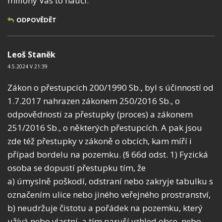
miliony Vás to naučí.
ODPOVĚDĚT
Leoš Staněk
4.5.2024 V 21:39
Zákon o přestupcích 200/1990 Sb., byl s účinností od
1.7.2017 nahrazen zákonem 250/2016 Sb., o
odpovědnosti za přestupky (proces) a zákonem
251/2016 Sb., o některých přestupcích. A pak jsou
zde též přestupky v zákoně o obcích, kam míří i
případ bordelu na pozemku. (§ 66d odst. 1) Fyzická
osoba se dopustí přestupku tím, že
a) úmyslně poškodí, odstraní nebo zakryje tabulku s
označením ulice nebo jiného veřejného prostranství,
b) neudržuje čistotu a pořádek na pozemku, který
užívá nebo vlastní, a tím naruší vzhled obce, nebo