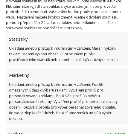
odvolání souhlasu může nepříznivě ovlivnit určité vlastnosti a funkce.
Kliknutím níže vyjádřete souhlas s výše uvedeným nebo proveďte
podrobnější rozhodnutí. Vaše volby budou použity pouze na tomto
Jiri France
webu. Nastavení můžete kdykoli změnit, včetně odvolání souhlasu,
3.5.2024 V 11:54
pomocí přepínačů v Zásadách cookies nebo kliknutím na tlačítko
Spravovat souhlas ve spodní části obrazovky.
Tak sekani nebo mulcovani travy mimo verejnou
Statistiky
komunikaci ,vazeny pane autore, je vyhradne mou
Ukládání a/nebo přístup k informacím v zařízení, Měření výkonu
vlastni zalezitosti!!Orazavani naletovych drevin, ac za
reklam, Měření výkonu obsahu, Porozumění publiku
to pravda, zas podle nesmyslneho zakona
prostřednictvím statistik nebo kombinací údajů z různých zdrojů.
,zodpovida vlastnik,by mel udrzovat vlastnik
rozvodneho el.zarizeni,vzhledem k tomu,ze mu
Marketing
neustale platime zvysujici se poplatky za distribuci a
Ukládání a/nebo přístup k informacím v zařízení, Použití
udrzbu rozvodne el. site a ze do dnesniho dne
omezených údajů k výběru reklam, Vytváření profilů pro
personalizovanou reklamu, Používání profilů k výběru
nevyresil kompenzace za „Poskytnuta vecna
personalizované reklamy, Vytváření profilů pro personalizovaný
bremena“.Pokladam to ze strany statu ,za hozenou
obsah, Používání profilů pro výběr personalizovaného obsahu,
Rozvoj a zlepšování služeb, Použití omezených údajů k výběru
rukavici a plivnuti do tvare ,zdejsim obcanum.
obsahu.
ODPOVĚDĚT