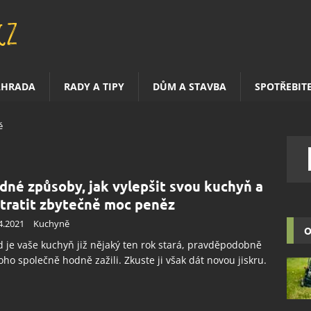
AHRADA
RADY A TIPY
DŮM A STAVBA
SPOTŘEBIT
ě
dné způsoby, jak vylepšit svou kuchyň a
tratit zbytečně moc peněz
4.2021
Kuchyně
O
 je vaše kuchyň již nějaký ten rok stará, pravděpodobně
toho společně hodně zažili. Zkuste ji však dát novou jiskru.