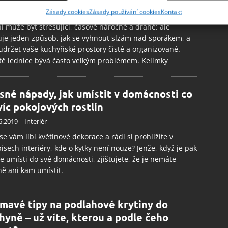
ání přesných údajů o zeměpisné poloze, Identifikace zařízení na
6.2019
Interiér
Zásady cookies
Zásady používání cookies
Kontakt
ě aktivně vyžádaných informací.
í může být stresující, časově náročné a drahé: ale
uje jeden způsob, jak se vyhnout slzám nad sporákem, a
ění bezpečnosti, předcházení a zjišťování podvodů a
 udržet vaše kuchyňské prostory čisté a organizované.
ňování chyb, Poskytování a zobrazování reklamy a obsahu,
Vžd
tě lednice bývá často velkým problémem. Kelímky
ní a sdělování voleb ochrany osobních údajů.
sné nápady, jak umístit v domácnosti co
víc pokojových rostlin
6.2019
Interiér
se vám líbí květinové dekorace a rádi si prohlížíte v
isech interiéry, kde o kytky není nouze? Jenže, když je pak
e umísti do své domácnosti, zjišťujete, že je nemáte
ně ani kam umístit.
ímavé tipy na podlahové krytiny do
hyně – už víte, kterou a podle čeho