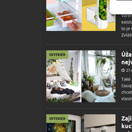
Použív
25.
základ
Vařen
exist
Zajišt
to je
odstra
Zvláš
Ukládá
Úža
INTERIÉR
nej
21.
Také 
časop
chcet
vlast
Zaj
INTERIÉR
kuc