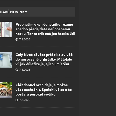
HAVÉ NOVINKY
Přepnutím oken do letního režimu
snadno předejdete neúnosnému
horku. Tento trik zná jen hrstka lidí
7.8.2026
Celý život dáváte prášek a aviváž
do nesprávné přihrádky. Málokdo
ví, jak důležité je jejich umístění
7.8.2026
Chřadnoucí orchideje je možné
včas zachránit. Spolehlivě se o to
postará peroxid vodíku
7.8.2026