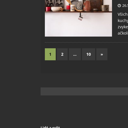
26.
Všich
kuchy
zvyke
ačkol
1
2
…
10
»
Lidé a svět