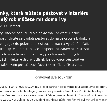
inky, které můžete pěstovat v interiéru
celý rok můžete mít doma i vy
.2019
Interiér
ky výtečně ochutí jídlo a navíc mají některé i léčivé
nosti. Určitě se vyplatí pěstovat doma celoročně bylinky a
vat je jak do pokrmů, tak si pochutnat na výtečném čaji.
řebujete k tomu ani žádné speciální vybavení. Pěstovat
žete v květináčích, truhlíku, plechovkách či jiných
ách. Některé druhy bylinek lze dokonce pěstovat ve
 takže vám postačí zavařovací sklenička a čistá voda.
Spravovat své soukromí
elní stůl je důležitým místem, kde se
ází celá rodina. Jak vybrat ten správný
oskytli co nejlepší služby, my a naši partneři používáme k ukládání a/nebo příst
m o zařízeních, technologie jako soubory cookies. Souhlas s těmito technologiem
 nákupu nového?
tnerům umožní zpracovávat osobní údaje, jako je chování při procházení nebo j
8.2019
Interiér
to webu. Nesouhlas nebo odvolání souhlasu může nepříznivě ovlivnit určité vlastn
áte se na nákup nového jídelního stolu? Pak se vám