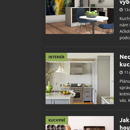
vyb
13.
Kuchy
nám t
Ačkol
podce
Nec
INTERIÉR
kuc
11.
Plánu
správ
krémo
vás, 
Jak
KUCHYNĚ
hou