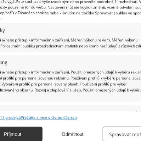
 níže vyjádřete souhlas s výše uvedeným nebo proveďte podrobnější rozhodnutí. 
 určitě hodit nějaké naše tipy, jak vybrat ten správný.
žity pouze na tomto webu. Nastavení můžete kdykoli změnit, včetně odvolání so
epínačů v Zásadách cookies nebo kliknutím na tlačítko Spravovat souhlas ve spod
ám stůl dělal radost, je dobré předem promyslet několik
.
itých věcí. Jídelní stůl je
iky
třit v domácnosti za vodu rozhodně
 a/nebo přístup k informacím v zařízení, Měření výkonu reklam, Měření výkonu
Porozumění publiku prostřednictvím statistik nebo kombinací údajů z různých zdr
usí být nesplnitelný cíl
8.2019
Finance a pojištění
ing
 bydlíte v rodinném domě, pak je možné vodu šetřit tím
 a/nebo přístup k informacím v zařízení, Použití omezených údajů k výběru rekla
obem, že budete používat nádrže na dešťovou vodu,
í profilů pro personalizovanou reklamu, Používání profilů k výběru personalizov
u lze v domácnosti využít na praní, splachování, úklid,
 Vytváření profilů pro personalizovaný obsah, Používání profilů pro výběr
aní rostlin. Jestliže však bydlíte v panelákovém bytě, vaše
lizovaného obsahu, Rozvoj a zlepšování služeb, Použití omezených údajů k výběr
sti jsou víc omezené, přesto lze ušetřit nemalé množství
cí ročně. Jak?
e
Vžd
11 prodejců
Přečtěte si více o těchto účelech
tré způsoby, jak získat organizovanější
ání a kombinování údajů z jiných zdrojů údajů, Propojení různých zařízení,
kace zařízení na základě automaticky přenášených informací.
nici – potraviny vydrží déle čerstvé a
Spravovat mož
Příjmout
Odmítnout
káte lepší přehled