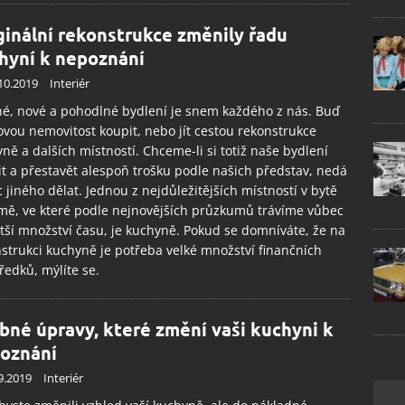
ginální rekonstrukce změnily řadu
hyní k nepoznání
10.2019
Interiér
é, nové a pohodlné bydlení je snem každého z nás. Buď
ovou nemovitost koupit, nebo jít cestou rekonstrukce
ně a dalších místností. Chceme-li si totiž naše bydlení
it a přestavět alespoň trošku podle našich představ, nedá
c jiného dělat. Jednou z nejdůležitějších místností v bytě
mě, ve které podle nejnovějších průzkumů trávíme vůbec
tší množství času, je kuchyně. Pokud se domníváte, že na
strukci kuchyně je potřeba velké množství finančních
ředků, mýlíte se.
bné úpravy, které změní vaši kuchyni k
oznání
9.2019
Interiér