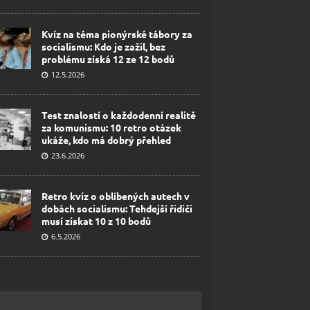
Kvíz na téma pionýrské tábory za
socialismu: Kdo je zažil, bez
problému získá 12 ze 12 bodů
12.5.2026
Test znalostí o každodenní realitě
za komunismu: 10 retro otázek
ukáže, kdo má dobrý přehled
23.6.2026
Retro kvíz o oblíbených autech v
dobách socialismu: Tehdejší řidiči
musí získat 10 z 10 bodů
6.5.2026