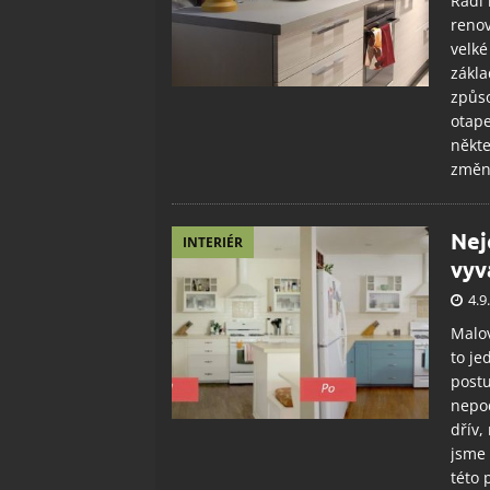
Rádi 
renov
velké
zákla
způs
otape
někte
změní
Nej
INTERIÉR
vyv
4.9
Malov
to j
postu
nepod
dřív,
jsme 
této 