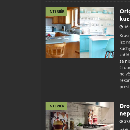
Ori
INTERIÉR
kuc
16.
Krásn
lze n
kuchy
zaříd
se ni
či do
nejvě
rekon
prost
Dro
INTERIÉR
nep
27.