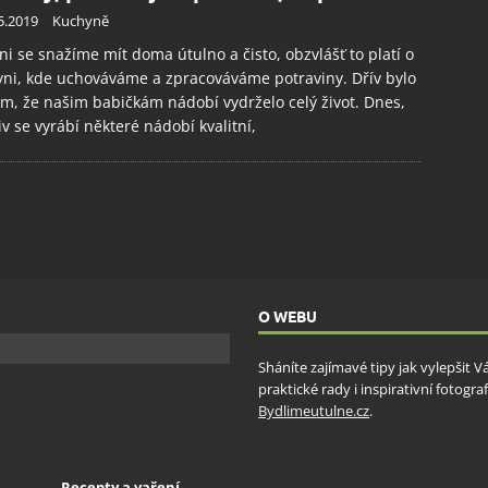
5.2019
Kuchyně
ni se snažíme mít doma útulno a čisto, obzvlášť to platí o
ni, kde uchováváme a zpracováváme potraviny. Dřív bylo
m, že našim babičkám nádobí vydrželo celý život. Dnes,
iv se vyrábí některé nádobí kvalitní,
O WEBU
Sháníte zajímavé tipy jak vylepšit 
praktické rady i inspirativní fotog
Bydlimeutulne.cz
.
Recepty a vaření