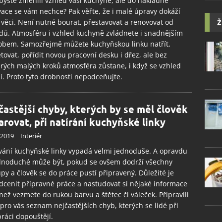
byste změnili vzhled vaší kuchyně, ale do nákladné
ace se vám nechce? Pak věřte, že i malé úpravy dokáží
 věci. Není nutné bourat, přestavovat a renovovat od
Ž
dů. Atmosféru i vzhled kuchyně zvládnete i snadnějším
obem. Samozřejmě můžete kuchyňskou linku natřít,
tovat, pořídit novou pracovní desku i dřez, ale bez
rých malých kroků atmosféra zůstane, i když se vzhled
. Proto tyto drobnosti nepodceňujte.
častější chyby, kterých by se měl člověk
arovat, při natírání kuchyňské linky
.2019
Interiér
ání kuchyňské linky vypadá velmi jednoduše. A opravdu
ednoduché může být, pokud se ovšem dodrží všechny
py a člověk se do práce pustí připravený. Důležité je
cenit přípravné práce a nastudovat si nějaké informace
 než vezmete do rukou barvu a štětec či váleček. Připravili
pro vás seznam nejčastějších chyb, kterých se lidé při
práci dopouštějí.