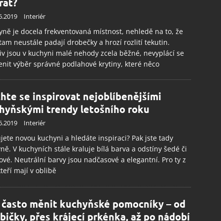
rat?
6.2019
Interiér
ně je docela frekventovaná místnost, nehledě na to, že
am neustále padají drobečky a hrozí rozlití tekutin.
iv jsou v kuchyni malé nehody zcela běžné, nevyplácí se
nit výběr správné podlahové krytiny, které něco
hte se inspirovat nejoblíbenějšími
hyňskými trendy letošního roku
6.2019
Interiér
jete novou kuchyni a hledáte inspiraci? Pak jste tady
ně. V kuchyních stále kraluje bílá barva a odstíny šedé či
vé. Neutrální barvy jsou nadčasové a elegantní. Pro ty z
kteří mají v oblibě
 často měnit kuchyňské pomocníky – od
bičky, přes krájecí prkénka, až po nádobí