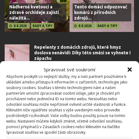
Nádherně kvetoucí a
Tento domácí odpuzovač
zdravé orchideje zajistí
komárů z přírodních
náležitá...
zdrojů...
8.8.2026
RADY A TIPY
8.8.2026
RADY A TIPY
Repelenty z domácích zdrojů, které hmyz
doslova nenávidí: Díky této směsi se vyhnete i
zápachu
8.8.2026
Rady a tipy
Spravovat své soukromí
Abychom poskytli co nejlepší služby, my a naši partneři používáme k
ukládání a/nebo přístupu k informacím o zařízeních, technologie jako
Není divu, že vám baterie v telefonu vydrží jen
soubory cookies. Souhlas s těmito technologiemi nám a našim
půl dne. Většina Čechů dělá při nabíjení zásadní
partnerům umožní zpracovávat osobní údaje, jako je chování při
chybu
procházení nebo jedinečná ID na tomto webu. Nesouhlas nebo
odvolání souhlasu může nepříznivě ovlivnit určité vlastnosti a funkce.
8.8.2026
Rady a tipy
Kliknutím níže vyjádřete souhlas s výše uvedeným nebo proveďte
podrobnější rozhodnutí. Vaše volby budou použity pouze na tomto
webu. Nastavení můžete kdykoli změnit, včetně odvolání souhlasu,
Žloutnoucí listy se opět začnou zelenat
pomocí přepínačů v Zásadách cookies nebo kliknutím na tlačítko
lusknutím prstů: Tip k nezaplacení, který
Spravovat souhlas ve spodní části obrazovky.
zachrání každou pokojovku