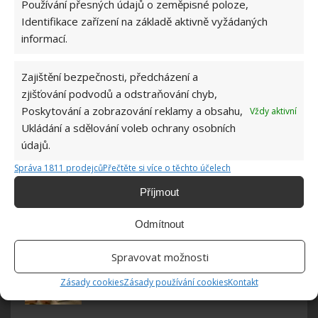
Používání přesných údajů o zeměpisné poloze,
Identifikace zařízení na základě aktivně vyžádaných
informací.
TISKOVÉ ZPRÁVY
Zajištění bezpečnosti, předcházení a
zjišťování podvodů a odstraňování chyb,
Vytvořte zahradu, ze které se nikomu
Poskytování a zobrazování reklamy a obsahu,
Vždy aktivní
nebude chtít odejít
Ukládání a sdělování voleb ochrany osobních
údajů.
Objevte praktické tipy, jak předcházet
Správa 1811 prodejců
odpadu v každodenním životě
Přečtěte si více o těchto účelech
Příjmout
Betonové bloky jako základ stavby: kdy se
Odmítnout
vyplatí vybrat správného dodavatele?
Spravovat možnosti
Domov jako prostor pro pohodlí, styl i
praktická řešení
Zásady cookies
Zásady používání cookies
Kontakt