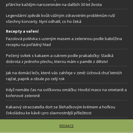
přání ke každým narozeninám na dalších 30 let života
Legendární zpěvák kvůli vážným zdravotním problémům ruší
všechny koncerty. Nyní odhalil, co ho čeká
Recepty a vaření
Fazolová polévka s uzeným masem a zeleninou podle babiččina
receptu na pořádný hlad
Pečený svítek s kakaem a cukrem podle prababičky: Sladká
dobrota z jednoho plechu, kterou mám v paměti z dětství
Jak na domácí lečo, které vás zahřeje v zimě: Uchová chuť letních
rajčat, paprik a cibule po celý rok
Když nemáte čas na svíčkovou omáčku: Hovězí maso na smetaně a
kořenové zelenině
Kakaový stracciatella dort se šlehačkovým krémem a hořkou
čokoládou ke kávě i pro slavnostnější příležitost
REDAKCE