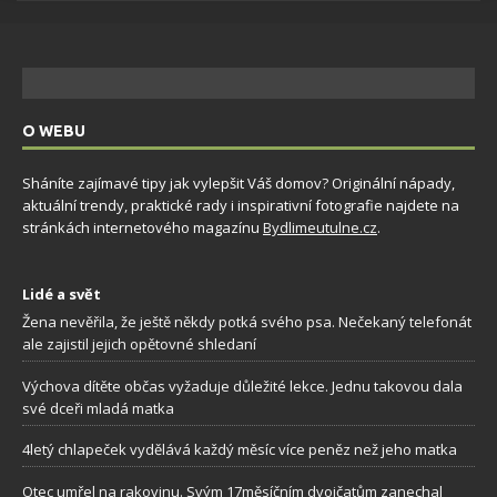
O WEBU
Sháníte zajímavé tipy jak vylepšit Váš domov? Originální nápady,
aktuální trendy, praktické rady i inspirativní fotografie najdete na
stránkách internetového magazínu
Bydlimeutulne.cz
.
Lidé a svět
Žena nevěřila, že ještě někdy potká svého psa. Nečekaný telefonát
ale zajistil jejich opětovné shledaní
Výchova dítěte občas vyžaduje důležité lekce. Jednu takovou dala
své dceři mladá matka
4letý chlapeček vydělává každý měsíc více peněz než jeho matka
Otec umřel na rakovinu. Svým 17měsíčním dvojčatům zanechal