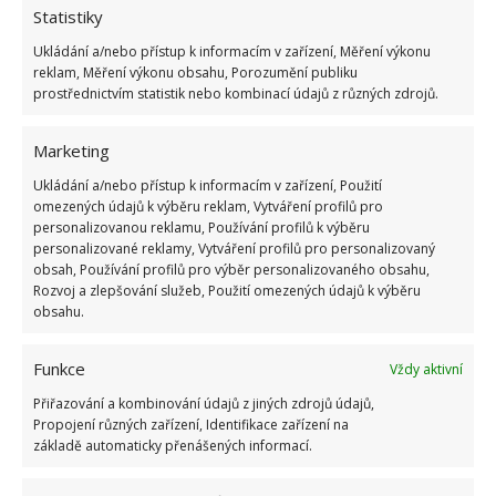
Statistiky
8.8.2026
Rady a tipy
Ukládání a/nebo přístup k informacím v zařízení, Měření výkonu
reklam, Měření výkonu obsahu, Porozumění publiku
prostřednictvím statistik nebo kombinací údajů z různých zdrojů.
Tyto rostliny odpuzují klíšťata. Ujistěte se, že je
máte na zahrádce
7.8.2026
Rady a tipy
Marketing
Ukládání a/nebo přístup k informacím v zařízení, Použití
omezených údajů k výběru reklam, Vytváření profilů pro
Pokojové rostliny pro začátečníky, které jsou
personalizovanou reklamu, Používání profilů k výběru
nenáročné a něco vydrží
personalizované reklamy, Vytváření profilů pro personalizovaný
7.8.2026
Rady a tipy
obsah, Používání profilů pro výběr personalizovaného obsahu,
Rozvoj a zlepšování služeb, Použití omezených údajů k výběru
obsahu.
Bydlení
Dekorace
Domov
Domácnost
Domácí Práce
Funkce
Vždy aktivní
Dům
Hnojivo
Interiér
Jedlá Soda
Koupelna
Kuchyně
Přiřazování a kombinování údajů z jiných zdrojů údajů,
Praní
Pračka
Pěstování
Příroda
Rekonstrukce
Rostliny
Propojení různých zařízení, Identifikace zařízení na
Socialismus
Tiny House
Trouba
Vaření
Zahrada
základě automaticky přenášených informací.
Zelenina
Úklid
Čištění