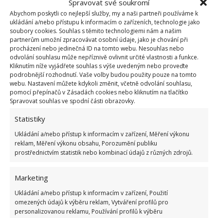
Spravovat své soukromí
Abychom poskytli co nejlepší služby, my a naši partneři používáme k
ukládání a/nebo přístupu k informacím o zařízeních, technologie jako
Studenti si uživají bydlení na kolech. V příbytku
soubory cookies. Souhlas s těmito technologiemi nám a našim
za 260 000 Kč najdou vše, co potřebují k životu
partnerům umožní zpracovávat osobní údaje, jako je chování při
2.3.2026
Dům a stavba
procházení nebo jedinečná ID na tomto webu. Nesouhlas nebo
odvolání souhlasu může nepříznivě ovlivnit určité vlastnosti a funkce.
Kliknutím níže vyjádřete souhlas s výše uvedeným nebo proveďte
podrobnější rozhodnutí. Vaše volby budou použity pouze na tomto
1
2
…
21
»
webu. Nastavení můžete kdykoli změnit, včetně odvolání souhlasu,
pomocí přepínačů v Zásadách cookies nebo kliknutím na tlačítko
Spravovat souhlas ve spodní části obrazovky.
Statistiky
Ukládání a/nebo přístup k informacím v zařízení, Měření výkonu
reklam, Měření výkonu obsahu, Porozumění publiku
prostřednictvím statistik nebo kombinací údajů z různých zdrojů.
OBLÍBENÉ ČLÁNKY
Marketing
Ukládání a/nebo přístup k informacím v zařízení, Použití
Pokuta až 10 000 Kč hrozí za nesprávné sekání i
omezených údajů k výběru reklam, Vytváření profilů pro
nesekání trávy. Záleží i na prostředku a lokaci
personalizovanou reklamu, Používání profilů k výběru