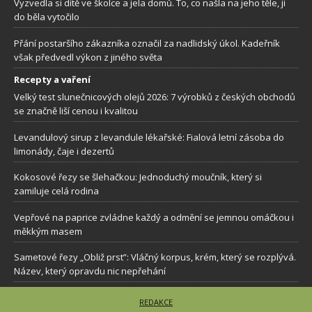
Vyzvedla si dítě ve školce a jela domů. To, co našla na jeho těle, ji
do běla vytočilo
Přání postaršího zákazníka označil za nadlidský úkol. Kadeřník
však předvedl výkon z jiného světa
Recepty a vaření
Velký test slunečnicových olejů 2026: 7 výrobků z českých obchodů
se značně liší cenou i kvalitou
Levandulový sirup z levandule lékařské: Fialová letní zásoba do
limonády, čaje i dezertů
Kokosové řezy se šlehačkou: Jednoduchý moučník, který si
zamiluje celá rodina
Vepřové na paprice zvládne každý a odmění se jemnou omáčkou i
měkkým masem
Sametové řezy „Obliž prst”: Vláčný korpus, krém, který se rozplývá.
Název, který opravdu nic nepřehání
REDAKCE