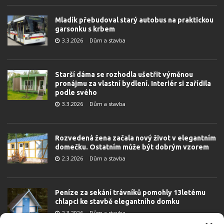
Mladík přebudoval starý autobus na praktickou
garsonku s krbem
3.3.2026
Dům a stavba
Starší dáma se rozhodla ušetřit výměnou
pronájmu za vlastní bydlení. Interiér si zařídila
podle svého
3.3.2026
Dům a stavba
Rozvedená žena začala nový život v elegantním
domečku. Ostatním může být dobrým vzorem
2.3.2026
Dům a stavba
Peníze za sekání trávníků pomohly 13letému
chlapci ke stavbě elegantního domku
2.3.2026
Dům a stavba