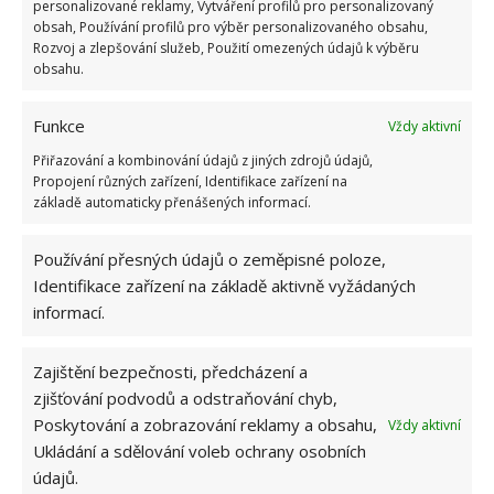
1.6.2026
personalizované reklamy, Vytváření profilů pro personalizovaný
obsah, Používání profilů pro výběr personalizovaného obsahu,
Rozvoj a zlepšování služeb, Použití omezených údajů k výběru
obsahu.
Kvíz na téma pionýrské tábory za socialismu:
Kdo je zažil, bez problému získá 12 ze 12 bodů
12.5.2026
Funkce
Vždy aktivní
Přiřazování a kombinování údajů z jiných zdrojů údajů,
Propojení různých zařízení, Identifikace zařízení na
Test znalostí o každodenní realitě za
komunismu: 10 retro otázek ukáže, kdo má
základě automaticky přenášených informací.
dobrý přehled
23.6.2026
Používání přesných údajů o zeměpisné poloze,
Identifikace zařízení na základě aktivně vyžádaných
informací.
Retro kvíz o oblíbených autech v dobách
socialismu: Tehdejší řidiči musí získat 10 z 10
bodů
Zajištění bezpečnosti, předcházení a
6.5.2026
zjišťování podvodů a odstraňování chyb,
Poskytování a zobrazování reklamy a obsahu,
Vždy aktivní
Ukládání a sdělování voleb ochrany osobních
údajů.