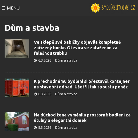
☰ MENU
Dům a stavba
Ve sklepě své babičky objevila kompletně
zařízený bunkr. Otevírá se zatažením za
falešnou trubku
6.3.2026
Dům a stavba
K přechodnému bydlení si přestavěl kontejner
na stavební odpad. Ušetřil tak spoustu peněz
6.3.2026
Dům a stavba
Na důchod žena vyměnila prostorné bydlení za
útulný a elegantní domek
5.3.2026
Dům a stavba