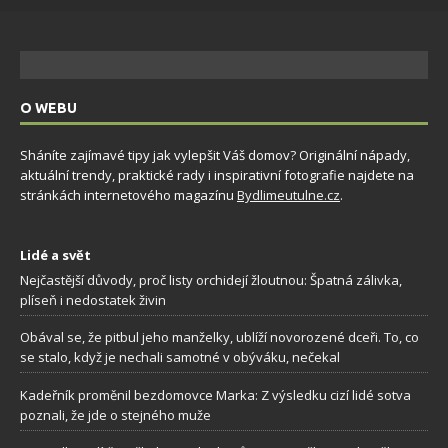
O WEBU
Sháníte zajímavé tipy jak vylepšit Váš domov? Originální nápady,
aktuální trendy, praktické rady i inspirativní fotografie najdete na
stránkách internetového magazínu
Bydlimeutulne.cz
.
Lidé a svět
Nejčastější důvody, proč listy orchidejí žloutnou: Špatná zálivka,
plíseň i nedostatek živin
Obával se, že pitbul jeho manželky, ublíží novorozené dceři. To, co
se stalo, když je nechali samotné v obýváku, nečekal
Kadeřník proměnil bezdomovce Marka: Z výsledku cizí lidé sotva
poznali, že jde o stejného muže