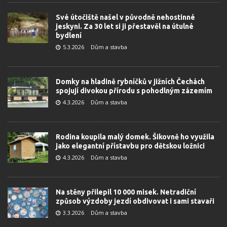
Své útočiště našel v původně nehostinné
jeskyni. Za 30 let si ji přestavěl na útulné
bydlení
5.3.2026
Dům a stavba
Domky na hladině rybníčků v jižních Čechách
spojují divokou přírodu s pohodlným zázemím
4.3.2026
Dům a stavba
Rodina koupila malý domek. Šikovně ho využila
jako elegantní přístavbu pro dětskou ložnici
4.3.2026
Dům a stavba
Na stěny přilepil 10 000 misek. Netradiční
způsob výzdoby jezdí obdivovat i sami stavaři
3.3.2026
Dům a stavba