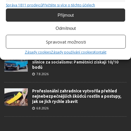
Správa 1811 prodejců
Přečtěte si více o těchto účelech
ŽHAVÉ NOVINKY
Příjmout
Test znalostí o životě v dobách socialismu: 10
otázek odhalí, kdo má minulý režim stále v živé
Odmítnout
paměti
7.8.2026
Spravovat možnosti
Zásady cookies
Zásady používání cookies
Kontakt
Retro kvíz na téma jak vypadala doprava a
silnice za socialismu: Pamětníci získají 10/10
bodů
7.8.2026
Profesionální zahradnice vytvořila přehled
nejnebezpečnějších škůdců rostlin a postupy,
jak se jich rychle zbavit
6.8.2026