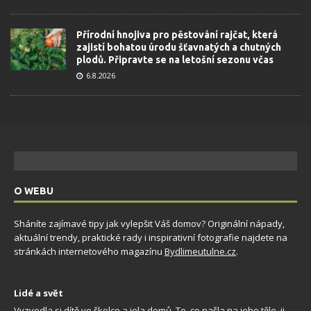
Přírodní hnojiva pro pěstování rajčat, která
zajistí bohatou úrodu šťavnatých a chutných
plodů. Připravte se na letošní sezonu včas
6.8.2026
O WEBU
Sháníte zajímavé tipy jak vylepšit Váš domov? Originální nápady,
aktuální trendy, praktické rady i inspirativní fotografie najdete na
stránkách internetového magazínu
Bydlimeutulne.cz
.
Lidé a svět
Vyzvedla si dítě ve školce a jela domů. To, co našla na jeho těle, ji