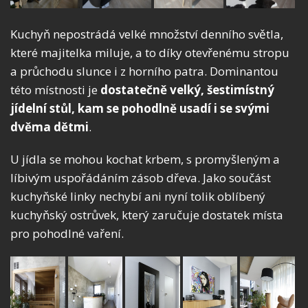
Kuchyň nepostrádá velké množství denního světla,
které majitelka miluje, a to díky otevřenému stropu
a průchodu slunce i z horního patra. Dominantou
této místnosti je
dostatečně velký, šestimístný
jídelní stůl, kam se pohodlně usadí i se svými
dvěma dětmi
.
U jídla se mohou kochat krbem, s promyšleným a
líbivým uspořádáním zásob dřeva. Jako součást
kuchyňské linky nechybí ani nyní tolik oblíbený
kuchyňský ostrůvek, který zaručuje dostatek místa
pro pohodlné vaření.