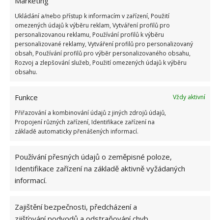
Marketing
Ukládání a/nebo přístup k informacím v zařízení, Použití
omezených údajů k výběru reklam, Vytváření profilů pro
personalizovanou reklamu, Používání profilů k výběru
personalizované reklamy, Vytváření profilů pro personalizovaný
obsah, Používání profilů pro výběr personalizovaného obsahu,
Rozvoj a zlepšování služeb, Použití omezených údajů k výběru
obsahu.
Funkce
Vždy aktivní
Přiřazování a kombinování údajů z jiných zdrojů údajů,
Propojení různých zařízení, Identifikace zařízení na
základě automaticky přenášených informací.
Samozřejmostí je prostorná koupelna s velkou a
Používání přesných údajů o zeměpisné poloze,
dětmi oblíbenou vanou. Pro odpočinek rodičů pak
Identifikace zařízení na základě aktivně vyžádaných
slouží sauna. Oba totiž saunování milují. Ranní shon
informací.
před školou pak pomohou vyřešit dvě umyvadla.
Děti mají samozřejmě k dispozici v patře vlastní
Zajištění bezpečnosti, předcházení a
pokoj
. Ten je důmyslně vybaven dostatečným
zjišťování podvodů a odstraňování chyb,