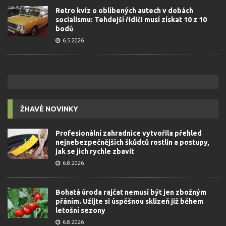
Retro kvíz o oblíbených autech v dobách
socialismu: Tehdejší řidiči musí získat 10 z 10
bodů
6.5.2026
ŽHAVÉ NOVINKY
Profesionální zahradnice vytvořila přehled
nejnebezpečnějších škůdců rostlin a postupy,
jak se jich rychle zbavit
6.8.2026
Bohatá úroda rajčat nemusí být jen zbožným
přáním. Užijte si úspěšnou sklizeň již během
letošní sezony
6.8.2026