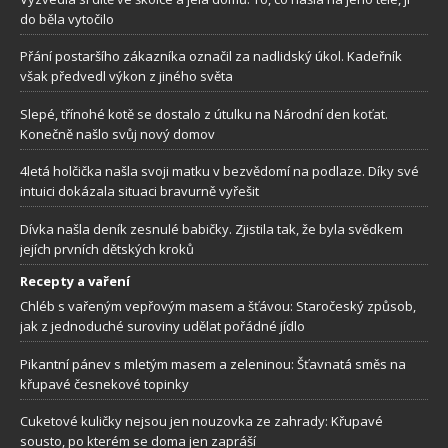
do běla vytočilo
Přání postaršího zákazníka označil za nadlidský úkol. Kadeřník
však předvedl výkon z jiného světa
Slepé, třínohé kotě se dostalo z útulku na Národní den koťat.
Konečně našlo svůj nový domov
4letá holčička našla svoji matku v bezvědomí na podlaze. Díky své
intuici dokázala situaci bravurně vyřešit
Dívka našla deník zesnulé babičky. Zjistila tak, že byla svědkem
jejích prvních dětských kroků
Recepty a vaření
Chléb s vařeným vepřovým masem a šťávou: Staročeský způsob,
jak z jednoduché suroviny udělat pořádné jídlo
Pikantní pánev s mletým masem a zeleninou: Šťavnatá směs na
křupavé česnekové topinky
Cuketové kuličky nejsou jen nouzovka ze zahrady: Křupavé
sousto, po kterém se doma jen zapráší