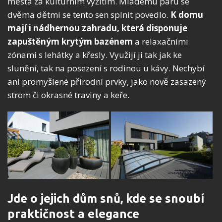
města za kulturním vyžitím. Mladému páru se
dvěma dětmi se tento sen splnit povedlo.
K domu
mají i nádhernou zahradu, která disponuje
zapuštěným krytým bazénem
a relaxačními
zónami s lehátky a křesly. Využijí ji tak jak ke
slunění, tak na posezení s rodinou u kávy. Nechybí
ani promyšlené přírodní prvky, jako nově zasazený
strom či okrasné traviny a keře.
Jde o jejich dům snů, kde se snoubí
praktičnost a elegance