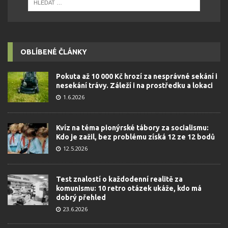
OBLÍBENÉ ČLÁNKY
Pokuta až 10 000 Kč hrozí za nesprávné sekání i
nesekání trávy. Záleží i na prostředku a lokaci
1.6.2026
Kvíz na téma pionýrské tábory za socialismu:
Kdo je zažil, bez problému získá 12 ze 12 bodů
12.5.2026
Test znalostí o každodenní realitě za
komunismu: 10 retro otázek ukáže, kdo má
dobrý přehled
23.6.2026