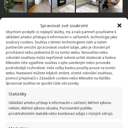
Promyšlená hra se světlem pro
Spravovat své soukromí
příjemnou práci
Abychom poskytli co nejlepší služby, my a naši partneři používáme k
ukládání a/nebo přístupu k informacím o zařízeních, technologie jako
soubory cookies. Souhlas s těmito technologiemi nám a našim
Do horního patra obyvatelé domu vychází po
partnerům umožní zpracovávat osobní údaje, jako je chování při
procházení nebo jedinečná ID na tomto webu. Nesouhlas nebo
dřevěných schodech, které vás dovedou do hlavní
odvolání souhlasu může nepříznivě ovlivnit určité vlastnosti a funkce.
chodby s přístupností do všech pokojů jako je
Kliknutím níže vyjádřete souhlas s výše uvedeným nebo proveďte
podrobnější rozhodnutí. Vaše volby budou použity pouze na tomto
ložnice, dětský pokoj, pracovna a samozřejmě
webu. Nastavení můžete kdykoli změnit, včetně odvolání souhlasu,
koupelna.
Pracovna je uzpůsobena mladému
pomocí přepínačů v Zásadách cookies nebo kliknutím na tlačítko
Spravovat souhlas ve spodní části obrazovky.
tatínkovi, který pracuje převážně z domova
a
potřebuje dostatek denního světla. Je tedy situována
Statistiky
v rohové části domu, přičemž dvě ze zdí vyplňují
Ukládání a/nebo přístup k informacím v zařízení, Měření výkonu
velkoformátová okna. Světlo si pak může pohodlně
reklam, Měření výkonu obsahu, Porozumění publiku
prostřednictvím statistik nebo kombinací údajů z různých zdrojů.
regulovat venkovními žaluziemi.