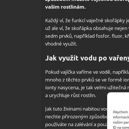
vašim rostlinám.
Každý ví, že funkcí vaječné skořápky 
už ale ví, že skořápka obsahuje nejen 
sedm prvků, například fosfor, fluor, k
vhodné využít.
Jak využít vodu po vařen
Pokud vajíčka vaříme ve vodě, napříkl
mnoho z těchto prvků se ve formě iont
ionty nasycena, je tak velmi užitečná 
a urychluje růst rostlin.
Jak tuto živinami nabitou vodu správn
Abychom p
nechte přirozeným způsobem vychladno
informací
našim par
používáte na zalévání a použijte obv
ID na tom