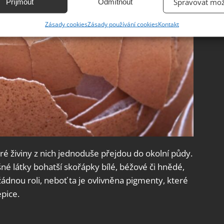
Spravovat mož
Příjmout
Odmítnout
ání přesných údajů o zeměpisné poloze, Identifikace zařízení na
Zásady cookies
Zásady používání cookies
Kontakt
ě aktivně vyžádaných informací.
ění bezpečnosti, předcházení a zjišťování podvodů a
ňování chyb, Poskytování a zobrazování reklamy a obsahu,
Vžd
ní a sdělování voleb ochrany osobních údajů.
eré živiny z nich jednoduše přejdou do okolní půdy.
né látky bohatší skořápky bílé, béžové či hnědé,
žádnou roli, neboť ta je ovlivněna pigmenty, které
epice.