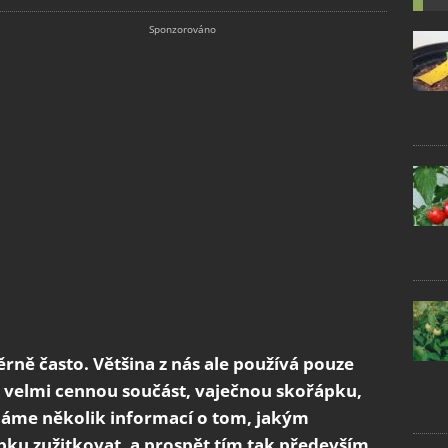
ně často. Většina z nás ale používá pouze
ou velmi cennou součást, vaječnou skořápku,
áme několik informací o tom, jakým
u zužitkovat, a prospět tím tak především