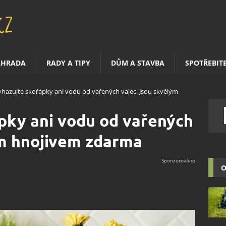
AHRADA
RADY A TIPY
DŮM A STAVBA
SPOTŘEBIT
hazujte skořápky ani vodu od vařených vajec. Jsou skvělým
pky ani vodu od vařených
ým hnojivem zdarma
O