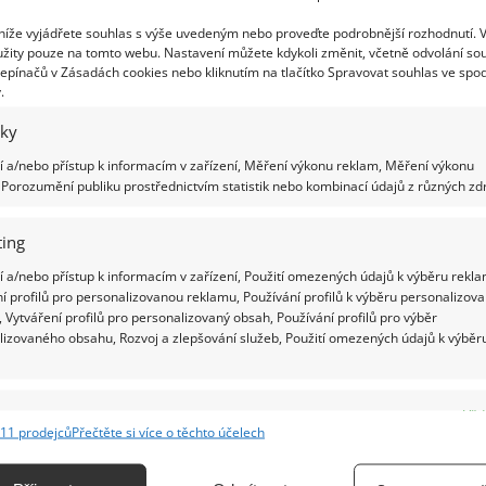
eště další výhodu, účinně pomáhá udržovat
 níže vyjádřete souhlas s výše uvedeným nebo proveďte podrobnější rozhodnutí. 
žity pouze na tomto webu. Nastavení můžete kdykoli změnit, včetně odvolání so
zí 5,5 až 6,5 pH, která rostlinám obecně svědčí.
epínačů v Zásadách cookies nebo kliknutím na tlačítko Spravovat souhlas ve spod
ívat jen k zalévání, můžete s ní rostliny čas od
.
na sazeničky, budou odolnější vůči různým škůdcům.
iky
 a/nebo přístup k informacím v zařízení, Měření výkonu reklam, Měření výkonu
 i vlastní skořápky
Porozumění publiku prostřednictvím statistik nebo kombinací údajů z různých zdr
ouze skořápky, i ty lze jednoduchým způsobem k
ing
ozmělnit a nasypat do půdy.
 a/nebo přístup k informacím v zařízení, Použití omezených údajů k výběru rekla
í profilů pro personalizovanou reklamu, Používání profilů k výběru personalizov
 Vytváření profilů pro personalizovaný obsah, Používání profilů pro výběr
lizovaného obsahu, Rozvoj a zlepšování služeb, Použití omezených údajů k výběr
e
Vžd
11 prodejců
Přečtěte si více o těchto účelech
ání a kombinování údajů z jiných zdrojů údajů, Propojení různých zařízení,
kace zařízení na základě automaticky přenášených informací.