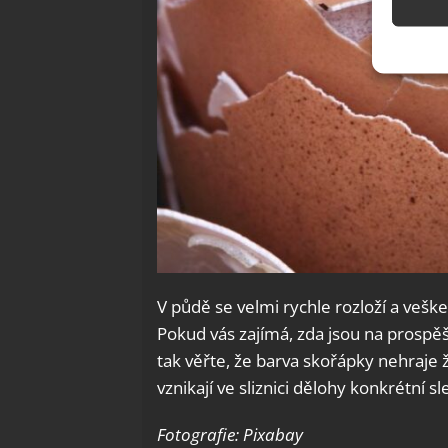
Použív
základ
Zajišt
odstra
Ukládá
V půdě se velmi rychle rozloží a vešk
Pokud vás zajímá, zda jsou na prospěš
tak věřte, že barva skořápky nehraje 
vznikají ve sliznici dělohy konkrétní sl
Fotografie: Pixabay