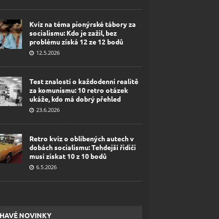
Kvíz na téma pionýrské tábory za
socialismu: Kdo je zažil, bez
problému získá 12 ze 12 bodů
12.5.2026
Test znalostí o každodenní realitě
za komunismu: 10 retro otázek
ukáže, kdo má dobrý přehled
23.6.2026
Retro kvíz o oblíbených autech v
dobách socialismu: Tehdejší řidiči
musí získat 10 z 10 bodů
6.5.2026
HAVÉ NOVINKY