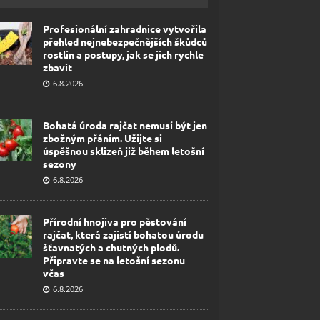
Profesionální zahradnice vytvořila
přehled nejnebezpečnějších škůdců
rostlin a postupy, jak se jich rychle
zbavit
6.8.2026
Bohatá úroda rajčat nemusí být jen
zbožným přáním. Užijte si
úspěšnou sklizeň již během letošní
sezony
6.8.2026
Přírodní hnojiva pro pěstování
rajčat, která zajistí bohatou úrodu
šťavnatých a chutných plodů.
Připravte se na letošní sezonu
včas
6.8.2026