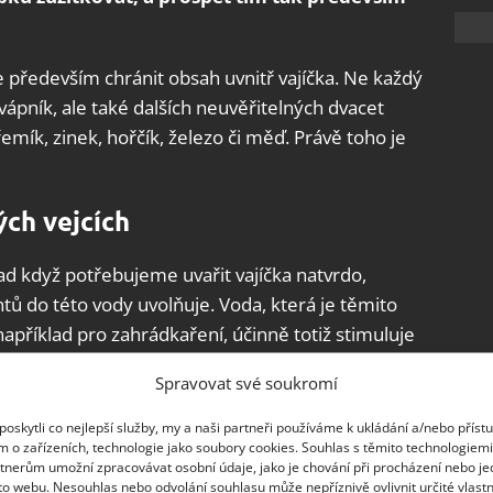
je především chránit obsah uvnitř vajíčka. Ne každý
vápník, ale také dalších neuvěřitelných dvacet
řemík, zinek, hořčík, železo či měď. Právě toho je
ých vejcích
ad když potřebujeme uvařit vajíčka natvrdo,
ů do této vody uvolňuje. Voda, která je těmito
například pro zahrádkaření, účinně totiž stimuluje
Spravovat své soukromí
ě použít? Po uvaření vejce z vody vyndejte a
oskytli co nejlepší služby, my a naši partneři používáme k ukládání a/nebo příst
ut. Následně ji přelijte do konvičky, kterou
m o zařízeních, technologie jako soubory cookies. Souhlas s těmito technologiem
tnerům umožní zpracovávat osobní údaje, jako je chování při procházení nebo j
yklým způsobem.
to webu. Nesouhlas nebo odvolání souhlasu může nepříznivě ovlivnit určité vlastn