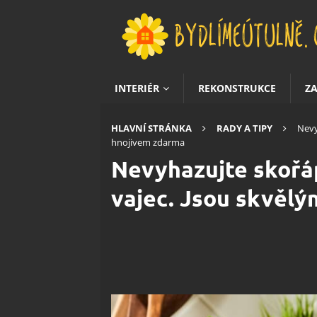
INTERIÉR
REKONSTRUKCE
Z
HLAVNÍ STRÁNKA
RADY A TIPY
Nevy
hnojivem zdarma
Nevyhazujte skořá
vajec. Jsou skvěl