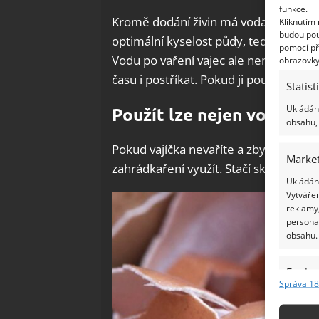
funkce.
Kromě dodání živin má voda z vajec j
Kliknutím
budou pou
optimální kyselost půdy, tedy v rozme
pomocí př
Vodu po vaření vajec ale nemusíte použ
obrazovky
času i postříkat. Pokud ji použijete 
Statist
Ukládání
Použít lze nejen vodu, ale
obsahu, 
Pokud vajíčka nevaříte a zbyly vám p
Market
zahrádkaření využít. Stačí skořápky r
Ukládání
Vytvářen
reklamy,
persona
obsahu.
Funkc
Správa 18
Přiřazov
Identifi