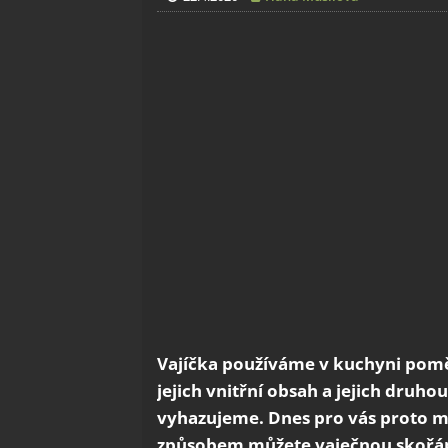
Vajíčka používáme v kuchyni poměr
jejich vnitřní obsah a jejich druh
vyhazujeme. Dnes pro vás proto m
způsobem můžete vaječnou skořápk