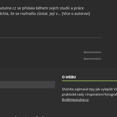
tulne.cz se přidala během svých studií a práce
chla, že se rozhodla zůstat. Její v...
[Více o autorovi]
O WEBU
Sháníte zajímavé tipy jak vylepšit 
praktické rady i inspirativní fotog
Bydlimeutulne.cz
.