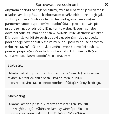
Spravovat své soukromí
Abychom poskytli co nejlepší služby, my a naši partneři používáme k
ukládání a/nebo přístupu k informacím o zařízeních, technologie jako
soubory cookies. Souhlas s těmito technologiemi nám a našim
partnerům umožní zpracovávat osobní údaje, jako je chování při
procházení nebo jedinečná ID na tomto webu. Nesouhlas nebo
odvolání souhlasu může nepříznivě ovlivnit určité vlastnosti a funkce.
Kliknutím níže vyjádřete souhlas s výše uvedeným nebo proveďte
podrobnější rozhodnutí. Vaše volby budou použity pouze na tomto
webu. Nastavení můžete kdykoli změnit, včetně odvolání souhlasu,
pomocí přepínačů v Zásadách cookies nebo kliknutím na tlačítko
Spravovat souhlas ve spodní části obrazovky.
Statistiky
Ukládání a/nebo přístup k informacím v zařízení, Měření výkonu
reklam, Měření výkonu obsahu, Porozumění publiku
Moderní bydlení
prostřednictvím statistik nebo kombinací údajů z různých zdrojů.
Interiér domu byl zařízen skutečně dokonale, díky
Marketing
čemuž teď vypadá velmi zajímavě a také stylově. Jde
Ukládání a/nebo přístup k informacím v zařízení, Použití
o povedené moderní bydlení, které respektuje
omezených údajů k výběru reklam, Vytváření profilů pro
všechny moderní trendy. Pro mladého člověka
personalizovanou reklamu, Používání profilů k výběru