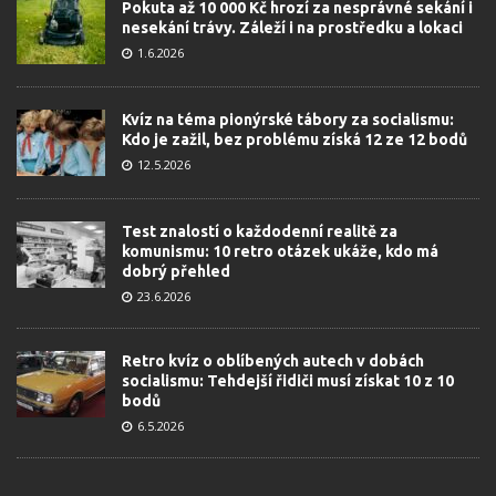
Pokuta až 10 000 Kč hrozí za nesprávné sekání i
nesekání trávy. Záleží i na prostředku a lokaci
1.6.2026
Kvíz na téma pionýrské tábory za socialismu:
Kdo je zažil, bez problému získá 12 ze 12 bodů
12.5.2026
Test znalostí o každodenní realitě za
komunismu: 10 retro otázek ukáže, kdo má
dobrý přehled
23.6.2026
Retro kvíz o oblíbených autech v dobách
socialismu: Tehdejší řidiči musí získat 10 z 10
bodů
6.5.2026