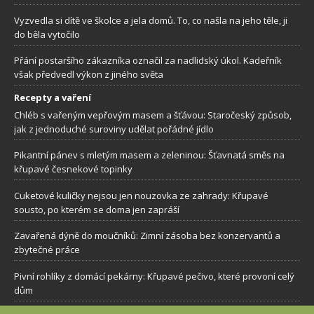
Vyzvedla si dítě ve školce a jela domů. To, co našla na jeho těle, ji
do běla vytočilo
Přání postaršího zákazníka označil za nadlidský úkol. Kadeřník
však předvedl výkon z jiného světa
Recepty a vaření
Chléb s vařeným vepřovým masem a šťávou: Staročeský způsob,
jak z jednoduché suroviny udělat pořádné jídlo
Pikantní pánev s mletým masem a zeleninou: Šťavnatá směs na
křupavé česnekové topinky
Cuketové kuličky nejsou jen nouzovka ze zahrady: Křupavé
sousto, po kterém se doma jen zapráší
Zavařená dýně do moučníků: Zimní zásoba bez konzervantů a
zbytečné práce
Pivní rohlíky z domácí pekárny: Křupavé pečivo, které provoní celý
dům