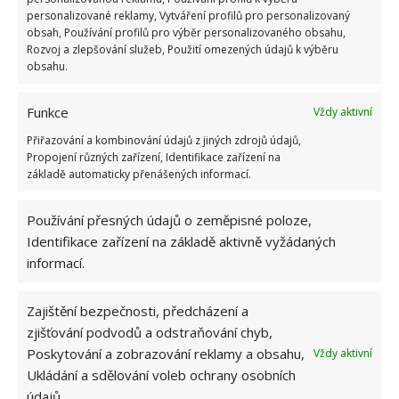
personalizované reklamy, Vytváření profilů pro personalizovaný
ideální.
obsah, Používání profilů pro výběr personalizovaného obsahu,
Rozvoj a zlepšování služeb, Použití omezených údajů k výběru
obsahu.
Funkce
Vždy aktivní
Přiřazování a kombinování údajů z jiných zdrojů údajů,
Propojení různých zařízení, Identifikace zařízení na
základě automaticky přenášených informací.
Používání přesných údajů o zeměpisné poloze,
Identifikace zařízení na základě aktivně vyžádaných
informací.
Zajištění bezpečnosti, předcházení a
Prakticky zařízeno
zjišťování podvodů a odstraňování chyb,
Poskytování a zobrazování reklamy a obsahu,
Vždy aktivní
Dům je vybavený nejenom moderně, ale také
Ukládání a sdělování voleb ochrany osobních
údajů.