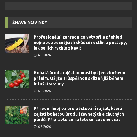
ŽHAVÉ NOVINKY
Profesionální zahradnice vytvořila přehled
nejnebezpečnějších škůdců rostlin a postupy,
jak se jich rychle zbavit
6.8.2026
Bohatá úroda rajčat nemusí být jen zbožným
přáním. Užijte si úspěšnou sklizeň již během
letošní sezony
6.8.2026
Přírodní hnojiva pro pěstování rajčat, která
zajistí bohatou úrodu šťavnatých a chutných
plodů. Připravte se na letošní sezonu včas
6.8.2026