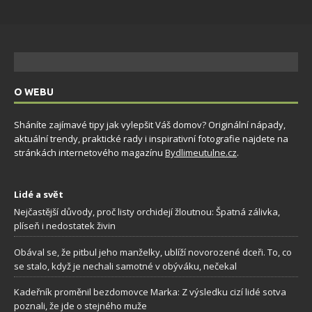
O WEBU
Sháníte zajímavé tipy jak vylepšit Váš domov? Originální nápady,
aktuální trendy, praktické rady i inspirativní fotografie najdete na
stránkách internetového magazínu
Bydlimeutulne.cz
.
Lidé a svět
Nejčastější důvody, proč listy orchidejí žloutnou: Špatná zálivka,
plíseň i nedostatek živin
Obával se, že pitbul jeho manželky, ublíží novorozené dceři. To, co
se stalo, když je nechali samotné v obýváku, nečekal
Kadeřník proměnil bezdomovce Marka: Z výsledku cizí lidé sotva
poznali, že jde o stejného muže