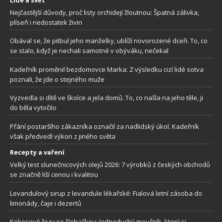
Nejčastější důvody, proč listy orchidejí žloutnou: Špatná zálivka,
plíseň i nedostatek živin
Obával se, že pitbul jeho manželky, ublíží novorozené dceři. To, co
se stalo, když je nechali samotné v obýváku, nečekal
Kadeřník proměnil bezdomovce Marka: Z výsledku cizí lidé sotva
poznali, že jde o stejného muže
Vyzvedla si dítě ve školce a jela domů. To, co našla na jeho těle, ji
do běla vytočilo
Přání postaršího zákazníka označil za nadlidský úkol. Kadeřník
však předvedl výkon z jiného světa
Recepty a vaření
Velký test slunečnicových olejů 2026: 7 výrobků z českých obchodů
se značně liší cenou i kvalitou
Levandulový sirup z levandule lékařské: Fialová letní zásoba do
limonády, čaje i dezertů
Kokosové řezy se šlehačkou: Jednoduchý moučník, který si