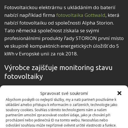
Fotovoltaickou elektrárnu s ukládáním do baterií
nabízí například firma
fotovoltaika Gottwald
, která
nabízí fotovoltaiku od společnosti Alpha Storion.
Tato německá společnost získala se svými
profesionálními produkty řady STORION první místo
ve skupině kompaktních energetických úložišť do 5
kWh v Evropské unii za rok 2018.
Výrobce zajišťuje monitoring stavu
fotovoltaiky
Fotovoltaické elektrárny od společnosti Alpha
Spravovat své soukromí
Storion si také samy zajišťují
dálkový dohled
,
Abychom poskytli co nejlepší služby, my a naši partneři používáme k
ukládání a/nebo přístupu k informacím o zařízeních, technologie jako
hlášení výrobci o svém stavu a aktualizaci svého
soubory cookies. Souhlas s těmito technologiemi nám a našim
softwaru. Díky tomu je zajištěno, že
zařízení bude
partnerům umožní zpracovávat osobní údaje, jako je chování při
procházení nebo jedinečná ID na tomto webu. Nesouhlas nebo
fungovat optimálně
a životnost bude dosahovat i
odvolání souhlasu může nepříznivě ovlivnit určité vlastnosti a funkce.