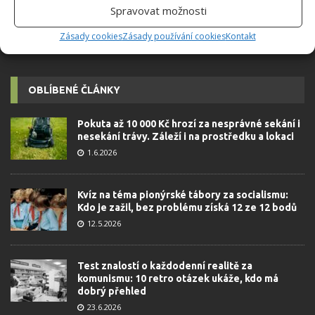
Spravovat možnosti
Zásady cookies
Zásady používání cookies
Kontakt
OBLÍBENÉ ČLÁNKY
Pokuta až 10 000 Kč hrozí za nesprávné sekání i
nesekání trávy. Záleží i na prostředku a lokaci
1.6.2026
Kvíz na téma pionýrské tábory za socialismu:
Kdo je zažil, bez problému získá 12 ze 12 bodů
12.5.2026
Test znalostí o každodenní realitě za
komunismu: 10 retro otázek ukáže, kdo má
dobrý přehled
23.6.2026