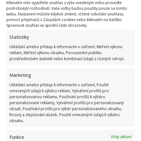
více než 30 let.
Kliknutím níže vyjádřete souhlas s výše uvedeným nebo proveďte
podrobnější rozhodnutí. Vaše volby budou použity pouze na tomto
webu. Nastavení můžete kdykoli změnit, včetně odvolání souhlasu,
pomocí přepínačů v Zásadách cookies nebo kliknutím na tlačítko
Spravovat souhlas ve spodní části obrazovky.
Statistiky
Ukládání a/nebo přístup k informacím v zařízení, Měření výkonu
reklam, Měření výkonu obsahu, Porozumění publiku
prostřednictvím statistik nebo kombinací údajů z různých zdrojů.
Marketing
Ukládání a/nebo přístup k informacím v zařízení, Použití
omezených údajů k výběru reklam, Vytváření profilů pro
personalizovanou reklamu, Používání profilů k výběru
personalizované reklamy, Vytváření profilů pro personalizovaný
obsah, Používání profilů pro výběr personalizovaného obsahu,
Rozvoj a zlepšování služeb, Použití omezených údajů k výběru
obsahu.
V případě, že uvažujete o koupi fotovoltaické
elektrárny, tak můžete navštívit web pod výše
Funkce
Vždy aktivní