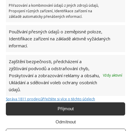
zmíněným odkazem a vybrat si fotovoltaiku podle
Přiřazování a kombinování údajů z jiných zdrojů údajů,
svého řešení.
Propojení různých zařízení, Identifikace zařízení na
základě automaticky přenášených informací.
Používání přesných údajů o zeměpisné poloze,
Identifikace zařízení na základě aktivně vyžádaných
informací.
Jiří Kolář
Zajištění bezpečnosti, předcházení a
Absolvent České zemědělské
zjišťování podvodů a odstraňování chyb,
univerzity, který je již od malička
Poskytování a zobrazování reklamy a obsahu,
Vždy aktivní
velkým kutilem. V podstatě vše, co je
Ukládání a sdělování voleb ochrany osobních
možné najít v j...
[Více o autorovi]
údajů.
Správa 1811 prodejců
Přečtěte si více o těchto účelech
Příjmout
Odmítnout