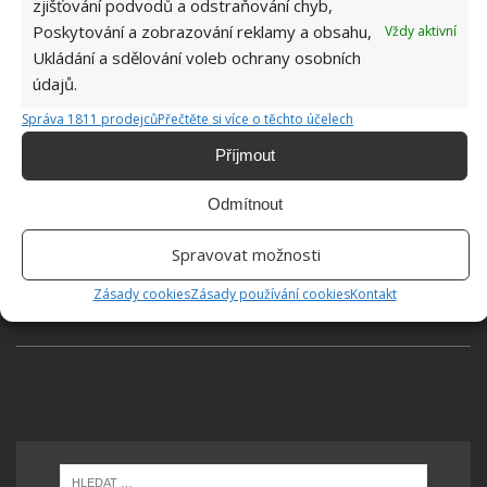
ucpávání.
zjišťování podvodů a odstraňování chyb,
Poskytování a zobrazování reklamy a obsahu,
Vždy aktivní
Ukládání a sdělování voleb ochrany osobních
údajů.
Správa 1811 prodejců
Přečtěte si více o těchto účelech
Příjmout
Jiří Kolář
Absolvent České zemědělské
Odmítnout
univerzity, který je již od malička
velkým kutilem. V podstatě vše, co je
Spravovat možnosti
možné najít v j...
[Více o autorovi]
Zásady cookies
Zásady používání cookies
Kontakt