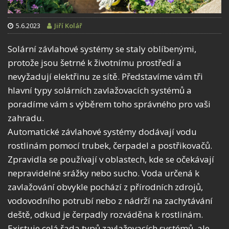
5.6.2023
Jiří Kolář
Solární závlahové systémy se staly oblíbenými,
protože jsou šetrné k životnímu prostředí a
nevyžadují elektřinu ze sítě. Představíme vám tři
hlavní typy solárních zavlažovacích systémů a
poradíme vám s výběrem toho správného pro vaši
zahradu.
Automatické závlahové systémy dodávají vodu
rostlinám pomocí trubek, čerpadel a postřikovačů.
Zpravidla se používají v oblastech, kde se očekávají
nepravidelné srážky nebo sucho. Voda určená k
zavlažování obvykle pochází z přírodních zdrojů,
vodovodního potrubí nebo z nádrží na zachytávání
deště, odkud je čerpadly rozváděna k rostlinám.
Existuje celá řada typů zavlažovacích systémů, ale