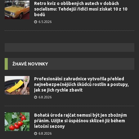
Retro kvíz o oblíbených autech v dobách
socialismu: Tehdejší řidiči musí získat 10 z 10
bodů
6.5.2026
ŽHAVÉ NOVINKY
Profesionální zahradnice vytvořila přehled
nejnebezpečnějších škůdců rostlin a postupy,
jak se jich rychle zbavit
6.8.2026
Bohatá úroda rajčat nemusí být jen zbožným
přáním. Užijte si úspěšnou sklizeň již během
letošní sezony
6.8.2026