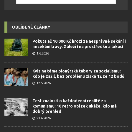
OBLÍBENÉ ČLÁNKY
Pokuta až 10 000 Kč hrozí za nesprávné sekání i
nesekání trávy. Záleží i na prostředku a lokaci
1.6.2026
Kvíz na téma pionýrské tábory za socialismu:
Kdo je zažil, bez problému získá 12 ze 12 bodů
12.5.2026
Test znalostí o každodenní realitě za
komunismu: 10 retro otázek ukáže, kdo má
dobrý přehled
23.6.2026