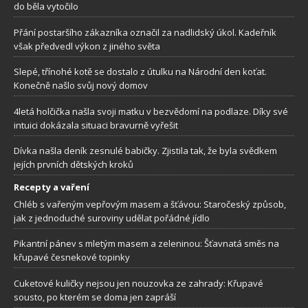
do běla vytočilo
Přání postaršího zákazníka označil za nadlidský úkol. Kadeřník
však předvedl výkon z jiného světa
Slepé, třínohé kotě se dostalo z útulku na Národní den koťat.
Konečně našlo svůj nový domov
4letá holčička našla svoji matku v bezvědomí na podlaze. Díky své
intuici dokázala situaci bravurně vyřešit
Dívka našla deník zesnulé babičky. Zjistila tak, že byla svědkem
jejích prvních dětských kroků
Recepty a vaření
Chléb s vařeným vepřovým masem a šťávou: Staročeský způsob,
jak z jednoduché suroviny udělat pořádné jídlo
Pikantní pánev s mletým masem a zeleninou: Šťavnatá směs na
křupavé česnekové topinky
Cuketové kuličky nejsou jen nouzovka ze zahrady: Křupavé
sousto, po kterém se doma jen zapráší