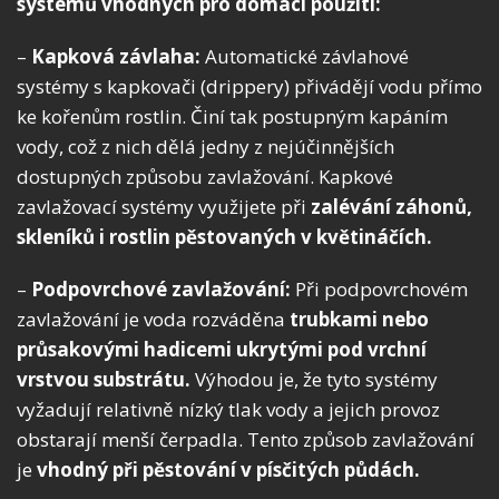
systémů vhodných pro domácí použití:
–
Kapková závlaha:
Automatické závlahové
systémy s kapkovači (drippery) přivádějí vodu přímo
ke kořenům rostlin. Činí tak postupným kapáním
vody, což z nich dělá jedny z nejúčinnějších
dostupných způsobu zavlažování. Kapkové
zavlažovací systémy využijete při
zalévání záhonů,
skleníků i rostlin pěstovaných v květináčích.
–
Podpovrchové zavlažování:
Při podpovrchovém
zavlažování je voda rozváděna
trubkami nebo
průsakovými hadicemi ukrytými pod vrchní
vrstvou substrátu.
Výhodou je, že tyto systémy
vyžadují relativně nízký tlak vody a jejich provoz
obstarají menší čerpadla. Tento způsob zavlažování
je
vhodný při pěstování v písčitých půdách.