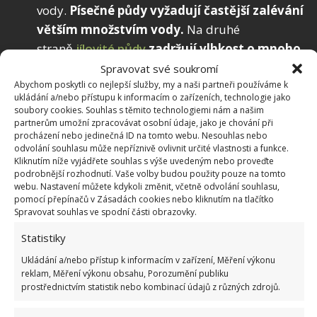
vody.
Písečné půdy vyžadují častější zalévání
větším množstvím vody.
Na druhé
straně
jílovité půdy
zadržují vlhkost o mnoho
déle, avšak mohou vyžadovat častější
Spravovat své soukromí
Abychom poskytli co nejlepší služby, my a naši partneři používáme k
zálivku,
aby se zamezilo odplavování vody.
ukládání a/nebo přístupu k informacím o zařízeních, technologie jako
Sklon terénu.
Zejména kopcovitý a svažitý
soubory cookies. Souhlas s těmito technologiemi nám a našim
partnerům umožní zpracovávat osobní údaje, jako je chování při
terén představuje při výběru závlahy
procházení nebo jedinečná ID na tomto webu. Nesouhlas nebo
problém.
Kapkovače fungují dobře, když je
odvolání souhlasu může nepříznivě ovlivnit určité vlastnosti a funkce.
Kliknutím níže vyjádřete souhlas s výše uvedeným nebo proveďte
povedete podél topografických linií,
ale
podrobnější rozhodnutí. Vaše volby budou použity pouze na tomto
možná bude nutná změna množství zálivky a
webu. Nastavení můžete kdykoli změnit, včetně odvolání souhlasu,
pomocí přepínačů v Zásadách cookies nebo kliknutím na tlačítko
frekvence zavlažování, abyste zabránili odtoku
Spravovat souhlas ve spodní části obrazovky.
vody.
Do svažitých zahrad jsou nevhodné
Statistiky
vsakovací a průsakové hadice.
Ukládání a/nebo přístup k informacím v zařízení, Měření výkonu
Místní klimatické podmínky.
V místech, kde
reklam, Měření výkonu obsahu, Porozumění publiku
fouká často silný vítr, je problematické použití
prostřednictvím statistik nebo kombinací údajů z různých zdrojů.
postřikovačů. Stejně tak
v místech s nízkou