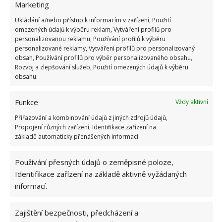
vlhkostí vzduchu,
kde se voda nesmírně rychle
Marketing
odpaří z povrchu půdy. V obou případech
se
Ukládání a/nebo přístup k informacím v zařízení, Použití
omezených údajů k výběru reklam, Vytváření profilů pro
skvěle osvědčuje kapková nebo
personalizovanou reklamu, Používání profilů k výběru
podpovrchová závlaha.
personalizované reklamy, Vytváření profilů pro personalizovaný
obsah, Používání profilů pro výběr personalizovaného obsahu,
Druh pěstovaných rostlin.
Pořízení
Rozvoj a zlepšování služeb, Použití omezených údajů k výběru
závlahového systému může představovat
obsahu.
nemalou investici, a proto se vyplácí především
při pěstování hodnotných plodin, které vyžadují
Funkce
Vždy aktivní
pravidelnou péči.
Závlahové systémy většina
Přiřazování a kombinování údajů z jiných zdrojů údajů,
zahradníků využívá při pěstování plodové
Propojení různých zařízení, Identifikace zařízení na
základě automaticky přenášených informací.
zeleniny, ovoce, nebo pro údržbu trávníků.
Kvalita vody.
Voda vhodná pro závlahové
Používání přesných údajů o zeměpisné poloze,
systémy je
čistá a prostá patogenů.
Některé
Identifikace zařízení na základě aktivně vyžádaných
systémy vyžadují
vodu filtrovanou od
informací.
pevných nečistot.
To je důležité především u
zavlažování kapkovači, aby se předešlo jejich
Zajištění bezpečnosti, předcházení a