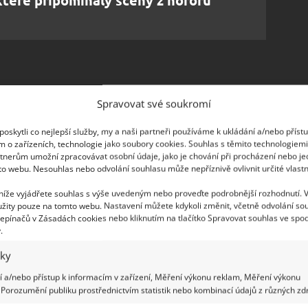
zapomenutý svět – zaprášené knihy, rozpadající
Spravovat své soukromí
jak se Crixovi zdálo – přerušovaly jen občasné
al pocit, že klavír hraje sám od seb
e. Jindy mu
oskytli co nejlepší služby, my a naši partneři používáme k ukládání a/nebo příst
m o zařízeních, technologie jako soubory cookies. Souhlas s těmito technologiem
u tyto jevy připisoval větru, hlodavcům či vibracím,
tnerům umožní zpracovávat osobní údaje, jako je chování při procházení nebo j
to webu. Nesouhlas nebo odvolání souhlasu může nepříznivě ovlivnit určité vlastn
 níže vyjádřete souhlas s výše uvedeným nebo proveďte podrobnější rozhodnutí. 
žity pouze na tomto webu. Nastavení můžete kdykoli změnit, včetně odvolání so
epínačů v Zásadách cookies nebo kliknutím na tlačítko Spravovat souhlas ve spod
.
iky
 a/nebo přístup k informacím v zařízení, Měření výkonu reklam, Měření výkonu
Porozumění publiku prostřednictvím statistik nebo kombinací údajů z různých zdr