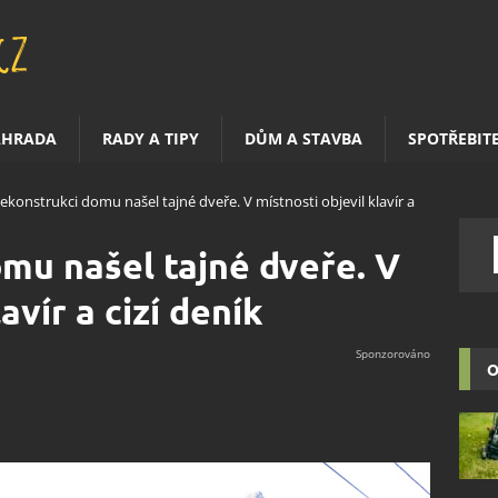
AHRADA
RADY A TIPY
DŮM A STAVBA
SPOTŘEBIT
rekonstrukci domu našel tajné dveře. V místnosti objevil klavír a
omu našel tajné dveře. V
avír a cizí deník
O