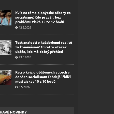
Kvíz na téma pionýrské tábory za
socialismu: Kdo je zažil, bez
problému získá 12 ze 12 bodů
12.5.2026
Test znalostí o každodenní realitě
za komunismu: 10 retro otázek
ukáže, kdo má dobrý přehled
23.6.2026
Retro kvíz o oblíbených autech v
dobách socialismu: Tehdejší řidiči
musí získat 10 z 10 bodů
6.5.2026
HAVÉ NOVINKY