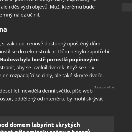
 ale i děsivých objevů. Muž, kterému bude
emný nález učinil.
na
u, si zakoupil cenově dostupný opuštěný dům,
 pustil se do rekonstrukce. Dům nebylo zapotřebí
Budova byla hustě porostlá popínavými
stranit, aby se uvolnil dvorek. Když se Crix
ejen rozpadající se cihly, ale také skryté dveře.
desetiletí neviděla denní světlo, píše web
ostor, oddělený od interiéru, by mohl skrývat
pod domem labyrint skrytých
které připomínaly scény z hororů