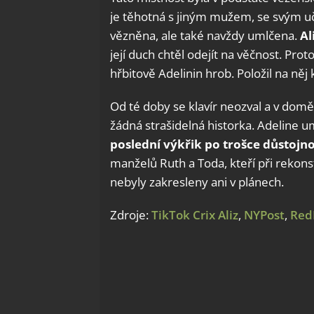
je těhotná s jiným mužem, se svým uči
vězněna, ale také navždy umlčena.
Al
její duch chtěl odejít na věčnost. Prot
hřbitově Adelinin hrob. Položil na něj 
Od té doby se klavír neozval a v domě z
žádná strašidelná historka. Adeline um
poslední výkřik po trošce důstojno
manželů Ruth a Toda, kteří při rekons
nebyly zakresleny ani v plánech.
Zdroje:
TikTok Crix Aliz
,
NYPost
,
Red