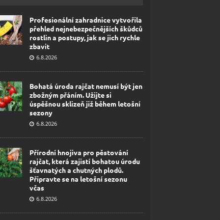
Profesionální zahradnice vytvořila
přehled nejnebezpečnějších škůdců
rostlin a postupy, jak se jich rychle
zbavit
6.8.2026
Bohatá úroda rajčat nemusí být jen
zbožným přáním. Užijte si
úspěšnou sklizeň již během letošní
sezony
6.8.2026
Přírodní hnojiva pro pěstování
rajčat, která zajistí bohatou úrodu
šťavnatých a chutných plodů.
Připravte se na letošní sezonu
včas
6.8.2026