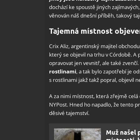
dochází ke spoustě jiných zajímavých,
věnován náš dnešní příběh, takový taj
Tajemná místnost objeve
Crix Aliz, argentinský majitel obchod
který se objevil na trhu v Córdobě. A
opravovat jen vevnitř, ale také zvenčí.
rostlinami
, a tak bylo zapotřebí je od
s rostlinami jakž takž popral, objevil n
A za nimi místnost, která zřejmě celá 
NYPost. Hned ho napadlo, že tento pr
děsivé tajemství.
Muž našel 
místností, 