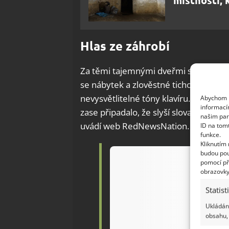
Hlas ze záhrobí
Za těmi tajemnými dveřmi se skrýval 
se nábytek a zlověstné ticho, které – 
nevysvětlitelné tóny klavíru.
Aliz mív
Abychom p
informací
zase připadalo, že slyší slova. Zpočátk
našim par
uvádí web RedNewsNation.
ID na tom
funkce.
Kliknutím
budou pou
pomocí př
obrazovky
Statist
Ukládání
obsahu, 