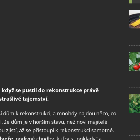
 když se pustil do rekonstrukce právě
trašlivé tajemství.
arší dům k rekonstrukci, a mnohdy najdou něco, co
, že dům je v horším stavu, než noví majitelé
u zjistí, až se přistoupí k rekonstrukci samotné.
dveře
, podivné chodby, kufry s „poklady“ a