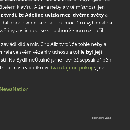
telem klavíru. A žena nebyla v té místnosti jen
iz tvrdí, že Adeline uvízla mezi dvěma světy
a
o dal o sobě vědět a volal o pomoc. Crix vyhledal na
květiny a v tichosti se s ubohou ženou rozloučil.
avládl klid a mír. Crix Aliz tvrdí, že tohle nebyla
írala ve svém vězení v tichosti a tohle
byl její
sti
. Na BydlímeÚtulně jsme rovněž sepsali příběh
trukci našli v podkroví
dva utajené pokoje
, jež
NewsNation