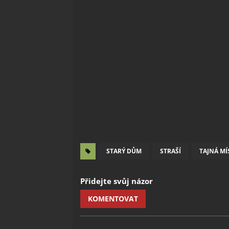
STARÝ DŮM
STRAŠÍ
TAJNÁ M
Přidejte svůj názor
KOMENTOVAT