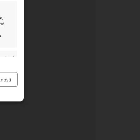
m,
ané
u
y aktivní
nosti
y aktivní