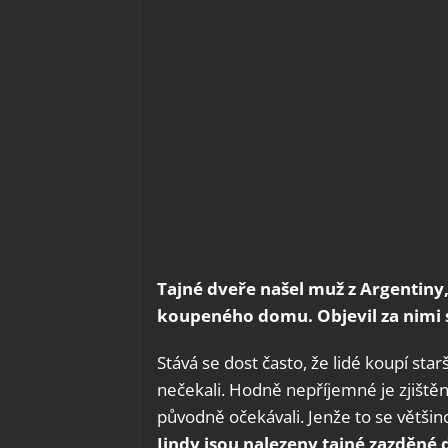
Tajné dveře našel muž z Argentiny,
koupeného domu. Objevil za nimi s
Stává se dost často, že lidé koupí st
nečekali. Hodně nepříjemné je zjištění
původně očekávali. Jenže to se většino
Jindy jsou nalezeny tajné zazděné 