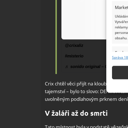
Market
Ukládání
Vytvářen
reklamy,
persona
obsahu.
@crixaliz
Funkc
#misterio
Správa 18
Přiřazov
♬ sonido original – Crix Aliz
Identifi
Použív
Crix chtěl věci přijít na kloub, tak klá
základ
tajemství – bylo to slovo: DENÍK. A t
uvolněným podlahovým prknem deník 
Zajišt
odstra
V žaláři až do smrti
Ukládá
Tato místnost byla v podstatě vězeňská