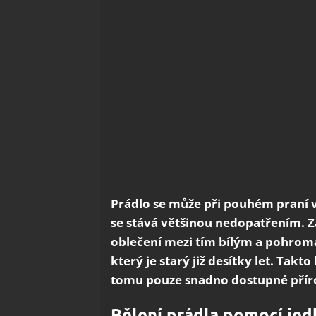
Prádlo se může při pouhém praní v
se stává většinou nedopatřením.
oblečení mezi tím bílým a pohroma 
který je starý již desítky let. Takt
tomu pouze snadno dostupné přír
Bělení prádla pomocí jed