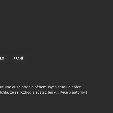
DLO
PRANÍ
tulne.cz se přidala během svých studií a práce
chla, že se rozhodla zůstat. Její v...
[Více o autorovi]