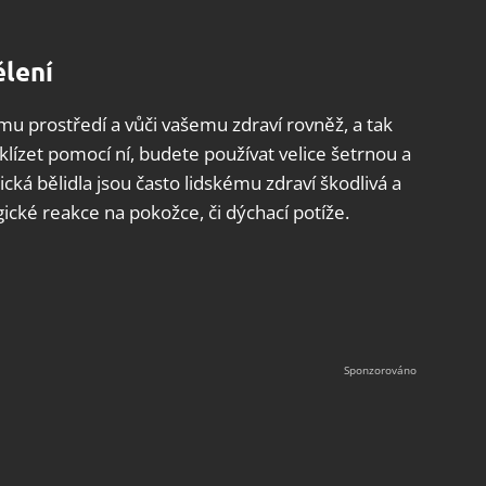
ělení
ímu prostředí a vůči vašemu zdraví rovněž, a tak
uklízet pomocí ní, budete používat velice šetrnou a
á bělidla jsou často lidskému zdraví škodlivá a
cké reakce na pokožce, či dýchací potíže.