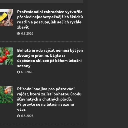
Profesionální zahradnice vytvořila
přehled nejnebezpečnějších škůdců
rostlin a postupy, jak se jich rychle
zbavit
6.8.2026
Bohatá úroda rajčat nemusí být jen
zbožným přáním. Užijte si
úspěšnou sklizeň již během letošní
sezony
6.8.2026
Přírodní hnojiva pro pěstování
rajčat, která zajistí bohatou úrodu
šťavnatých a chutných plodů.
Připravte se na letošní sezonu
včas
6.8.2026