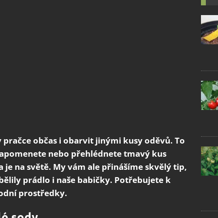
 pračce občas i obarvit jinými kusy oděvů. To
 Zapomenete nebo přehlédnete tmavý kus
je na světě. My vám ale přinášíme skvělý tip,
o bělily prádlo i naše babičky. Potřebujete k
odní prostředky.
lé sody