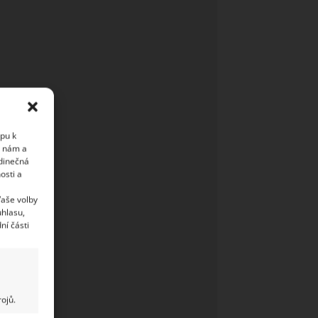
upu k
i nám a
edinečná
osti a
Vaše volby
uhlasu,
ní části
ojů.