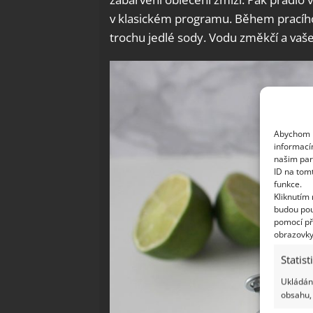
v klasickém programu. Během pracího
trochu jedlé sody. Vodu změkčí a vaše
Abychom p
informací
našim par
ID na tom
funkce.
Kliknutím
budou pou
pomocí př
obrazovky
Statist
Ukládání
obsahu, 