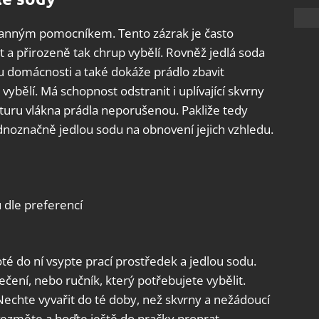
tranným pomocníkem. Tento zázrak je často
t a přirozeně tak chrup vybělí. Rovněž jedlá soda
ru domácnosti a také dokáže prádlo zbavit
ybělí. Má schopnost odstranit i uplívající skvrny
kturu vlákna prádla neporušenou. Pakliže tedy
ednoznačně jedlou sodu na obnovení jejich vzhledu.
u dle preferencí
oté do ní vsypte prací prostředek a jedlou sodu.
čení, nebo ručník, který potřebujete vybělit.
echte vyvařit do té doby, než skvrny a nežádoucí
 vezměte a hoďte ještě do pračky proprat