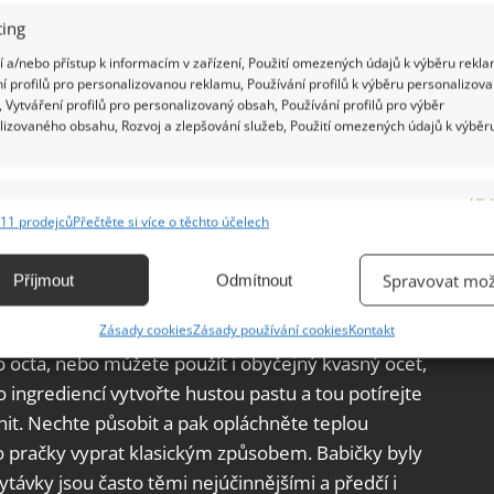
ing
 a/nebo přístup k informacím v zařízení, Použití omezených údajů k výběru rekla
í profilů pro personalizovanou reklamu, Používání profilů k výběru personalizov
 Vytváření profilů pro personalizovaný obsah, Používání profilů pro výběr
lizovaného obsahu, Rozvoj a zlepšování služeb, Použití omezených údajů k výběr
ly babičky k bělení prádla je tato: do lavoru
e
Vžd
te 4 litry teplé vody. Znečištěné, nebo zašedlé
11 prodejců
Přečtěte si více o těchto účelech
ání a kombinování údajů z jiných zdrojů údajů, Propojení různých zařízení,
 druhého dne odmočit. Občas i promíchejte. Další
kace zařízení na základě automaticky přenášených informací.
Spravovat mož
do pračky s trochou prášku jedlé sody.
Příjmout
Odmítnout
ání přesných údajů o zeměpisné poloze, Identifikace zařízení na
Zásady cookies
Zásady používání cookies
Kontakt
je použití roztoku sody a octa, ten zhotovíte z:
ě aktivně vyžádaných informací.
ho octa, nebo můžete použít i obyčejný kvasný ocet,
o ingrediencí vytvořte hustou pastu a tou potírejte
ění bezpečnosti, předcházení a zjišťování podvodů a
nit. Nechte působit a pak opláchněte teplou
ňování chyb, Poskytování a zobrazování reklamy a obsahu,
Vžd
o pračky vyprat klasickým způsobem. Babičky byly
ní a sdělování voleb ochrany osobních údajů.
hytávky jsou často těmi nejúčinnějšími a předčí i