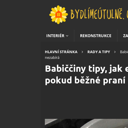
INTERIÉR
REKONSTRUKCE
Z
HLAVNÍ STRÁNKA
RADY A TIPY
Babi
nezabírá
Babiččiny tipy, jak
pokud běžné praní