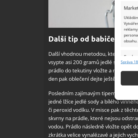
Market
Ukládání
Vytvářen
reklamy,
persona
Další tip od babiček
obsahu.
Další vhodnou metodou, kterou používa
Funkc
vsypte asi 200 gramů jedlé sody a vlij
Správa 18
Přiřazov
prádlo do tekutiny vložte a nechte do
Identifi
den pak oblečení dejte ještě proprat 
Použív
Posledním zajímavým tipem od babiček 
základ
jedné lžíce jedlé sody a bílého vinné
či peroxid vodíku. V misce pak z těcht
Zajišt
skvrny na prádle, které nejsou odstra
odstra
vodou. Prádlo následně vložte opět d
Ukládá
zkrátka velice vynalézavé a jejich vyc