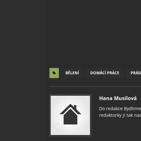
BĚLENÍ
DOMÁCÍ PRÁCE
PRÁ
Hana Musilová
Do redakce Bydlimeu
redaktorky ji tak nad