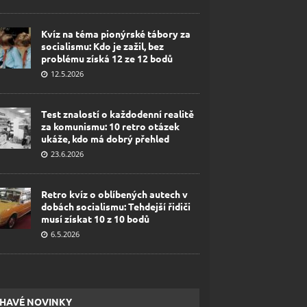
Kvíz na téma pionýrské tábory za
socialismu: Kdo je zažil, bez
problému získá 12 ze 12 bodů
12.5.2026
Test znalostí o každodenní realitě
za komunismu: 10 retro otázek
ukáže, kdo má dobrý přehled
23.6.2026
Retro kvíz o oblíbených autech v
dobách socialismu: Tehdejší řidiči
musí získat 10 z 10 bodů
6.5.2026
HAVÉ NOVINKY