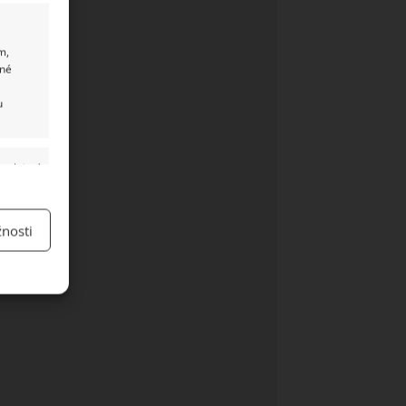
m,
ané
u
y aktivní
nosti
y aktivní