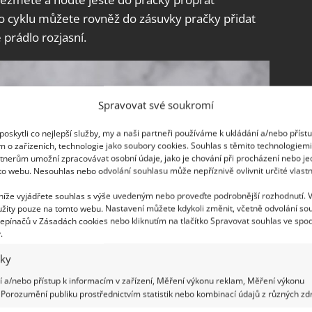
 cyklu můžete rovněž do zásuvky pračky přidat
 prádlo rozjasní.
Spravovat své soukromí
oskytli co nejlepší služby, my a naši partneři používáme k ukládání a/nebo příst
m o zařízeních, technologie jako soubory cookies. Souhlas s těmito technologiem
tnerům umožní zpracovávat osobní údaje, jako je chování při procházení nebo j
to webu. Nesouhlas nebo odvolání souhlasu může nepříznivě ovlivnit určité vlastn
 níže vyjádřete souhlas s výše uvedeným nebo proveďte podrobnější rozhodnutí. 
žity pouze na tomto webu. Nastavení můžete kdykoli změnit, včetně odvolání so
epínačů v Zásadách cookies nebo kliknutím na tlačítko Spravovat souhlas ve spod
.
iky
 a/nebo přístup k informacím v zařízení, Měření výkonu reklam, Měření výkonu
Porozumění publiku prostřednictvím statistik nebo kombinací údajů z různých zdr