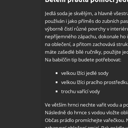
Jedlá soda je skvělým, a hlavně všes
používán i jako příměs do zubních pas
výborně čistí různé povrchy v interié
nepříjemného zápachu, dokonale ho i v
na oblečení, a přitom zachovává stru
máte zašedlé bílé ručníky, použijte j
Na babiččin tip budete potřebovat:
velkou lžíci jedlé sody
velkou lžíci pracího prostředk
trochu vařící vody
Ve větším hrnci nechte vařit vodu a p
Následně do hrnce s vodou vložte oble
Občas prádlo promíchejte vařečkou. N
zabarvení oblečení zmizí. Pak prádlo