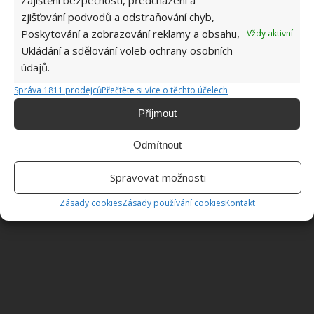
regulujete podle momentálních podmínek.
zjišťování podvodů a odstraňování chyb,
Zkombinujte výběr správné odrůdy s textilní
Poskytování a zobrazování reklamy a obsahu,
Vždy aktivní
ochranou a salát můžete sklízet od brzkého jara až
Ukládání a sdělování voleb ochrany osobních
do zimy.
údajů.
Správa 1811 prodejců
Přečtěte si více o těchto účelech
Zdroj:
Gardeners
Příjmout
Odmítnout
Spravovat možnosti
Zásady cookies
Zásady používání cookies
Kontakt