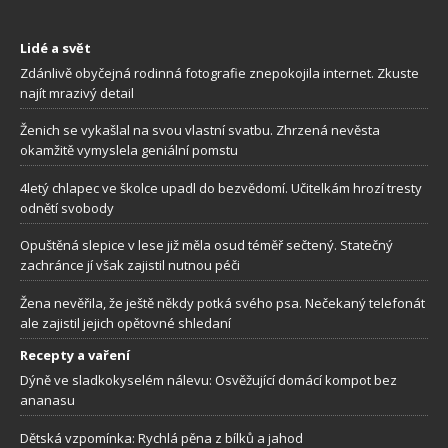
Lidé a svět
Zdánlivě obyčejná rodinná fotografie znepokojila internet. Zkuste
najít mrazivý detail
Ženich se vykašlal na svou vlastní svatbu. Zhrzená nevěsta
okamžitě vymyslela geniální pomstu
4letý chlapec ve školce upadl do bezvědomí. Učitelkám hrozí tresty
odnětí svobody
Opuštěná slepice v lese již měla osud téměř sečtený. Statečný
zachránce jí však zajistil nutnou péči
Žena nevěřila, že ještě někdy potká svého psa. Nečekaný telefonát
ale zajistil jejich opětovné shledaní
Recepty a vaření
Dýně ve sladkokyselém nálevu: Osvěžující domácí kompot bez
ananasu
Dětská vzpomínka: Rychlá pěna z bílků a jahod