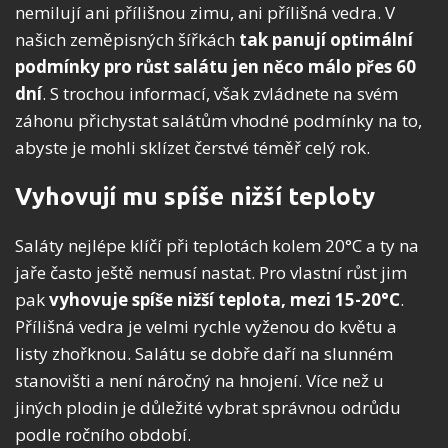
nemilují ani přílišnou zimu, ani přílišná vedra. V
našich zeměpisných šířkách
tak panují optimální
podmínky pro růst salátu jen něco málo přes 60
dní
. S trochou informací, však zvládnete na svém
záhonu přichystat salátům vhodné podmínky na to,
abyste je mohli sklízet čerstvé téměř celý rok.
Vyhovují mu spíše nižší teploty
Saláty nejlépe klíčí při teplotách kolem 20°C a ty na
jaře často ještě nemusí nastat. Pro vlastní růst jim
pak
vyhovuje spíše nižší teplota, mezi 15-20°C
.
Přílišná vedra je velmi rychle vyženou do květu a
listy zhořknou. Salátu se dobře daří na slunném
stanovišti a není náročný na hnojení. Více než u
jiných plodin je důležité vybrat správnou odrůdu
podle ročního období.