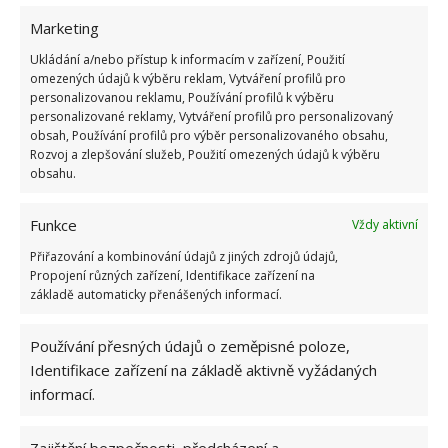
Marketing
Ukládání a/nebo přístup k informacím v zařízení, Použití
omezených údajů k výběru reklam, Vytváření profilů pro
personalizovanou reklamu, Používání profilů k výběru
personalizované reklamy, Vytváření profilů pro personalizovaný
obsah, Používání profilů pro výběr personalizovaného obsahu,
Fotografie: Freepik
Rozvoj a zlepšování služeb, Použití omezených údajů k výběru
obsahu.
Tunel je ochrání před zimou i
horkem
Funkce
Vždy aktivní
Přiřazování a kombinování údajů z jiných zdrojů údajů,
Určitě se vám osvědčí umístit na záhon obruče, na
Propojení různých zařízení, Identifikace zařízení na
základě automaticky přenášených informací.
které navléknete bílou ochrannou tkaninu. Ta salát
částečně chrání před zimou, horkem a silným letním
Používání přesných údajů o zeměpisné poloze,
sluncem. Šikovný kutil si takový tunel pro saláty
Identifikace zařízení na základě aktivně vyžádaných
zvládne vyrobit sám.
Důležité je, aby se s tkaninou
informací.
dalo manipulovat podle potřeby
. Salátový tunel
využijete během celé sezóny. Ochrannou tkaninu si
Zajištění bezpečnosti, předcházení a