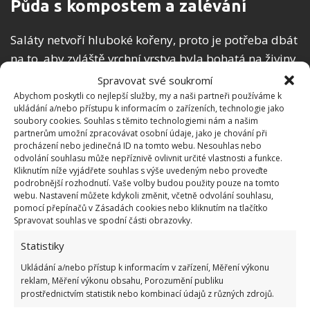
Půda s kompostem a zalévání
Saláty netvoří hluboké kořeny, proto je potřeba dbát
na to, aby zvláště vrchní vrstva byla bohatá na živiny.
Ty nejlépe dodáte půdě v podobě kompostu, ať už
Spravovat své soukromí
vlastního nebo kupovaného. Je také velmi důležité,
Abychom poskytli co nejlepší služby, my a naši partneři používáme k
ukládání a/nebo přístupu k informacím o zařízeních, technologie jako
udržovat vrchní vrstvu hlíny neustále vlhkou
. Ve
soubory cookies. Souhlas s těmito technologiemi nám a našim
velkých vedrech se tak vyplatí přivést k salátům
partnerům umožní zpracovávat osobní údaje, jako je chování při
procházení nebo jedinečná ID na tomto webu. Nesouhlas nebo
mikro závlahu. Pokud chcete sklízet čerstvý salát
odvolání souhlasu může nepříznivě ovlivnit určité vlastnosti a funkce.
opravdu téměř po celý rok, pak se nevyhynete
Kliknutím níže vyjádřete souhlas s výše uvedeným nebo proveďte
podrobnější rozhodnutí. Vaše volby budou použity pouze na tomto
zbudování konstrukce pro ochrannou textilii.
webu. Nastavení můžete kdykoli změnit, včetně odvolání souhlasu,
pomocí přepínačů v Zásadách cookies nebo kliknutím na tlačítko
Spravovat souhlas ve spodní části obrazovky.
Statistiky
Ukládání a/nebo přístup k informacím v zařízení, Měření výkonu
reklam, Měření výkonu obsahu, Porozumění publiku
prostřednictvím statistik nebo kombinací údajů z různých zdrojů.