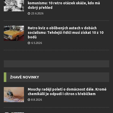
komunismu: 10 retro otázek ukáže, kdo má
dobrý přehled
23.6.2026
Retro kvíz o oblíbených autech v dobách
socialismu: Tehdejší řidiči musí získat 10 z 10
bodů
6.5.2026
ŽHAVÉ NOVINKY
Mouchy raději poletí o domácnost dále. Kromě
chemikálií je odpudí i citron s hřebíčkem
8.8.2026