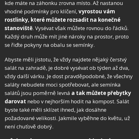
kde máte na záhonku zrovna místo. Až nastanou
vhodné podmínky pro klíčení,
vyrostou vám
rostlinky, které můžete rozsadit na konečné
stanoviště
. Vysévat však můžete rovnou do řádků.
Každý druh může mít jiné nároky na prostor, proto
se řiďte pokyny na obalu se semínky.
Abyste měli jistotu, že vždy najdete nějaký čerstvý
salát na zahradě, je dobré vysévat ob týden až dva,
vždy další várku. Je dost pravděpodobné, že všechny
saláty nebudete moci spotřebovat, ale semínka
salátů jsou poměrně levná
a tak můžete přebytky
darovat
nebo v nejhorším hodit na kompost. Salát
byste také měli sklízet ihned, jak dosáhne
požadované velikosti. Jakmile vyběhne do květu, už
není chuťově dobrý.