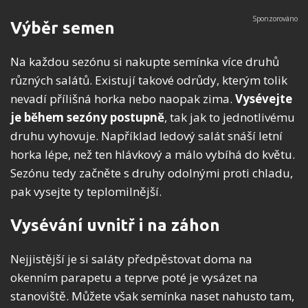
Výběr semen
Na každou sezónu si nakupte semínka více druhů
různých salátů. Existují takové odrůdy, kterým tolik
nevadí přílišná horka nebo naopak zima.
Vysévejte
je během sezóny postupně
, tak jak to jednotlivému
druhu vyhovuje. Například ledový salát snáší letní
horka lépe, než ten hlávkový a málo vybíhá do květu.
Sezónu tedy začněte s druhy odolnými proti chladu,
pak vysejte ty teplomilnější.
Vysévání uvnitř i na záhon
Nejjistější je si saláty předpěstovat doma na
okenním parapetu a teprve poté je vysázet na
stanoviště. Můžete však semínka naset nahusto tam,