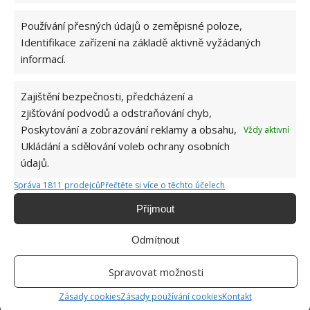
Používání přesných údajů o zeměpisné poloze,
Hana Musilová
Identifikace zařízení na základě aktivně vyžádaných
Do redakce Bydlimeutulne.cz se
informací.
přidala během svých studií a práce
redaktorky ji tak nadchla, že se
rozhodla zůstat. Její v...
[Více o
Zajištění bezpečnosti, předcházení a
autorovi]
zjišťování podvodů a odstraňování chyb,
Poskytování a zobrazování reklamy a obsahu,
Vždy aktivní
Ukládání a sdělování voleb ochrany osobních
údajů.
Správa 1811 prodejců
Přečtěte si více o těchto účelech
Příjmout
Odmítnout
Spravovat možnosti
Zásady cookies
Zásady používání cookies
Kontakt
OBLÍBENÉ ČLÁNKY