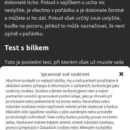
dokonalé ticho. Pokud s vajíčkem u ucha nic
neslyšíte, je všechno v pořádku a je dokonale čerstvé
a můžete si ho dát. Pokud však určitý zvuk uslyšíte,
buďte na pozoru, jelikož to může naznačovat, že není
úplně v pořádku.
Test s bílkem
Toto je poslední test, při kterém však už musíte vaše
vejce rozbít. Proto je třeba ho zkoušet až těsně před
Spravovat své soukromí
tím, než ho budete chtít jíst. Tedy pokud čerstvost
Abychom poskytli co nejlepší služby, my a naši partneři používáme k
vajec potvrdíte. Jak na to? Vejce klasicky rozklepněte,
ukládání a/nebo přístupu k informacím o zařízeních, technologie jako
soubory cookies. Souhlas s těmito technologiemi nám a našim
a to na rovnou hladkou plochu. A pozorujte, co se
partnerům umožní zpracovávat osobní údaje, jako je chování při
bude dít. Sledujte hlavně bílek a to, co dělá. Pokud
procházení nebo jedinečná ID na tomto webu. Nesouhlas nebo
odvolání souhlasu může nepříznivě ovlivnit určité vlastnosti a funkce.
působí poměrně konzistentně, je to dobré. Vaše
Kliknutím níže vyjádřete souhlas s výše uvedeným nebo proveďte
vajíčko je čerstvé. Pokud je však bílek spíše vodovatý
podrobnější rozhodnutí. Vaše volby budou použity pouze na tomto
webu. Nastavení můžete kdykoli změnit, včetně odvolání souhlasu,
a začíná se postupně rozjíždět do prostoru pryč, je
pomocí přepínačů v Zásadách cookies nebo kliknutím na tlačítko