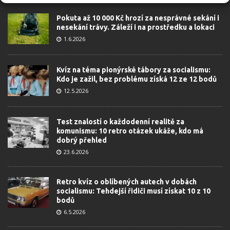
Pokuta až 10 000 Kč hrozí za nesprávné sekání i
nesekání trávy. Záleží i na prostředku a lokaci
1.6.2026
Kvíz na téma pionýrské tábory za socialismu:
Kdo je zažil, bez problému získá 12 ze 12 bodů
12.5.2026
Test znalostí o každodenní realitě za
komunismu: 10 retro otázek ukáže, kdo má
dobrý přehled
23.6.2026
Retro kvíz o oblíbených autech v dobách
socialismu: Tehdejší řidiči musí získat 10 z 10
bodů
6.5.2026