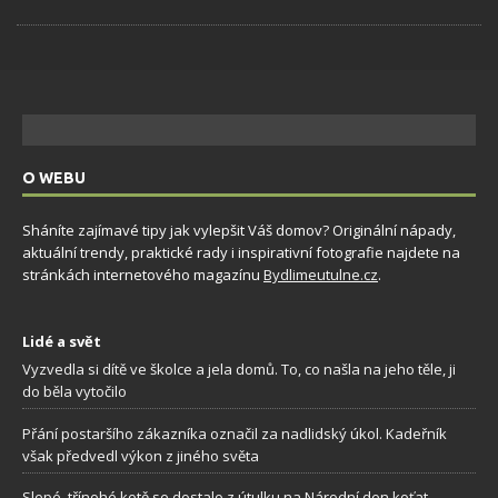
O WEBU
Sháníte zajímavé tipy jak vylepšit Váš domov? Originální nápady,
aktuální trendy, praktické rady i inspirativní fotografie najdete na
stránkách internetového magazínu
Bydlimeutulne.cz
.
Lidé a svět
Vyzvedla si dítě ve školce a jela domů. To, co našla na jeho těle, ji
do běla vytočilo
Přání postaršího zákazníka označil za nadlidský úkol. Kadeřník
však předvedl výkon z jiného světa
Slepé, třínohé kotě se dostalo z útulku na Národní den koťat.