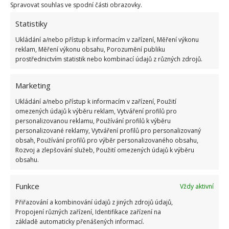
to problém. K vejci si raději ještě čichněte, než ho
Spravovat souhlas ve spodní části obrazovky.
dáte do jídla.
Statistiky
Ukládání a/nebo přístup k informacím v zařízení, Měření výkonu
reklam, Měření výkonu obsahu, Porozumění publiku
prostřednictvím statistik nebo kombinací údajů z různých zdrojů.
Marketing
Ukládání a/nebo přístup k informacím v zařízení, Použití
omezených údajů k výběru reklam, Vytváření profilů pro
personalizovanou reklamu, Používání profilů k výběru
personalizované reklamy, Vytváření profilů pro personalizovaný
obsah, Používání profilů pro výběr personalizovaného obsahu,
Rozvoj a zlepšování služeb, Použití omezených údajů k výběru
obsahu.
Funkce
Vždy aktivní
Přiřazování a kombinování údajů z jiných zdrojů údajů,
Propojení různých zařízení, Identifikace zařízení na
základě automaticky přenášených informací.