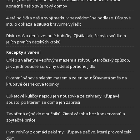
Konečně našlo svůj nový domov
4letá holčička našla svoji matku v bezvědomí na podlaze. Díky své
intuici dokázala situaci bravurně vyřešit
Dívka našla deník zesnulé babičky. Zjistila tak, že byla svědkem
jejích prvních dětských kroků
Recepty a vaření
Chléb s vařeným vepřovým masem a šťávou: Staročeský způsob,
jak z jednoduché suroviny udělat pořádné jídlo
Pikantní pánev s mletým masem a zeleninou: Šťavnatá směs na
křupavé česnekové topinky
Cuketové kuličky nejsou jen nouzovka ze zahrady: Křupavé
sousto, po kterém se doma jen zapráší
Zavařená dýně do moučníků: Zimní zásoba bez konzervantů a
zbytečné práce
Pivní rohlíky z domácí pekárny: Křupavé pečivo, které provoní celý
dům