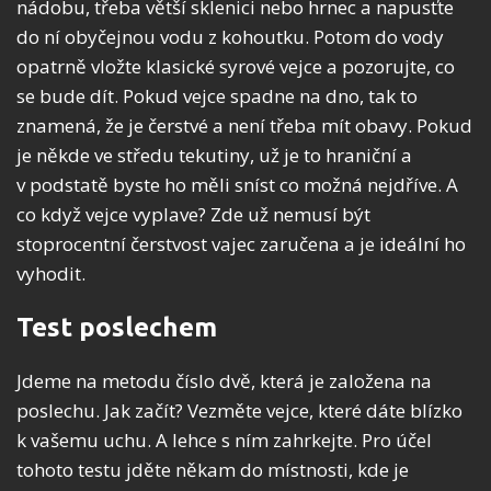
nádobu, třeba větší sklenici nebo hrnec a napusťte
do ní obyčejnou vodu z kohoutku. Potom do vody
opatrně vložte klasické syrové vejce a pozorujte, co
se bude dít. Pokud vejce spadne na dno, tak to
znamená, že je čerstvé a není třeba mít obavy. Pokud
je někde ve středu tekutiny, už je to hraniční a
v podstatě byste ho měli sníst co možná nejdříve. A
co když vejce vyplave? Zde už nemusí být
stoprocentní čerstvost vajec zaručena a je ideální ho
vyhodit.
Test poslechem
Jdeme na metodu číslo dvě, která je založena na
poslechu. Jak začít? Vezměte vejce, které dáte blízko
k vašemu uchu. A lehce s ním zahrkejte. Pro účel
tohoto testu jděte někam do místnosti, kde je