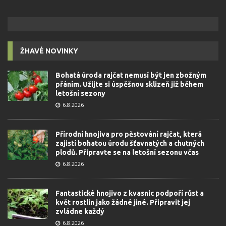
ŽHAVÉ NOVINKY
Bohatá úroda rajčat nemusí být jen zbožným
přáním. Užijte si úspěšnou sklizeň již během
letošní sezony
6.8.2026
Přírodní hnojiva pro pěstování rajčat, která
zajistí bohatou úrodu šťavnatých a chutných
plodů. Připravte se na letošní sezonu včas
6.8.2026
Fantastické hnojivo z kvasnic podpoří růst a
květ rostlin jako žádné jiné. Připravit jej
zvládne každý
6.8.2026