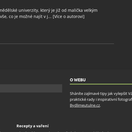
ědělské univerzity, který je již od malička velkým
še, co je možné najít v j...
[Více o autorovi]
O WEBU
Sháníte zajímavé tipy jak vylepšit 
praktické rady i inspirativní fotog
Bydlimeutulne.cz
.
Recepty a vaření