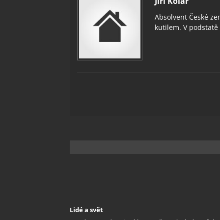
Jiří Kolář
Absolvent České zem
kutilem. V podstatě v
Lidé a svět