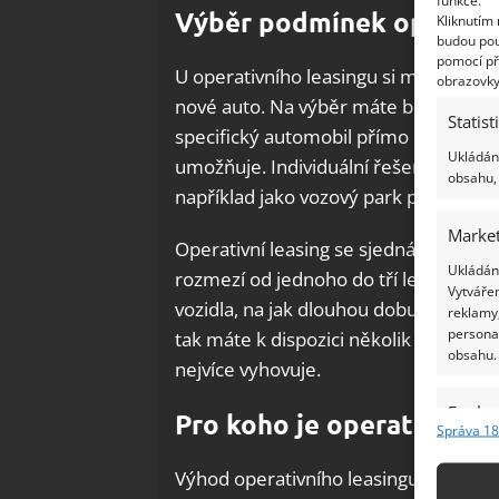
funkce.
Výběr podmínek operativ
Kliknutím
budou pou
pomocí př
U operativního leasingu si můžete vybra
obrazovky
nové auto. Na výběr máte buď z před
Statist
specifický automobil přímo s poskytov
Ukládání
umožňuje. Individuální řešení je na m
obsahu, 
například jako vozový park pro firmu.
Market
Operativní leasing se sjednává na urč
Ukládání
rozmezí od jednoho do tří let. Měsíčn
Vytvářen
vozidla, na jak dlouhou dobu je sjed
reklamy,
persona
tak máte k dispozici několik cenových 
obsahu.
nejvíce vyhovuje.
Funkc
Pro koho je operativní l
Správa 18
Přiřazov
Identifi
Výhod operativního leasingu hojně vyu