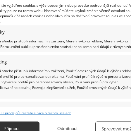
ního leasingu
 níže vyjádřete souhlas s výše uvedeným nebo proveďte podrobnější rozhodnutí. 
žity pouze na tomto webu. Nastavení můžete kdykoli změnit, včetně odvolání so
epínačů v Zásadách cookies nebo kliknutím na tlačítko Spravovat souhlas ve spod
t konkrétní variantu. První věcí, jakou si volíte, je
.
em dané nabídky vozidel, nebo i můžete domluvit
iky
atelem leasingu. Záleží na tom, co jaká firma
 a/nebo přístup k informacím v zařízení, Měření výkonu reklam, Měření výkonu
ístě také při potřebě většího množství vozidel
Porozumění publiku prostřednictvím statistik nebo kombinací údajů z různých zdr
ing
itou dobu, která se standardně pohybuje v
 a/nebo přístup k informacím v zařízení, Použití omezených údajů k výběru rekla
í splátka leasingu se odvíjí od modelu půjčeného
í profilů pro personalizovanou reklamu, Používání profilů k výběru personalizov
naná forma a rozsahu doplňkových služeb. Většinou
 Vytváření profilů pro personalizovaný obsah, Používání profilů pro výběr
lizovaného obsahu, Rozvoj a zlepšování služeb, Použití omezených údajů k výběr
variant, kdy si sami zvolíte, jaký balíček vám
e
Vžd
easing vhodný?
11 prodejců
Přečtěte si více o těchto účelech
ání a kombinování údajů z jiných zdrojů údajů, Propojení různých zařízení,
kace zařízení na základě automaticky přenášených informací.
žívají hlavně firmy a podnikatelé. Částku za
Spravovat mož
Příjmout
Odmítnout