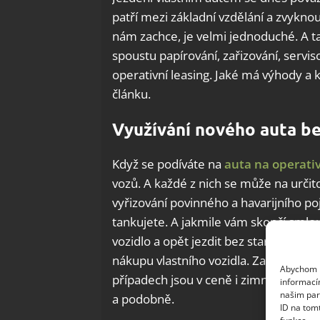
patří mezi základní vzdělání a zvykno
nám zachce, je velmi jednoduché. A ta
spoustu papírování, zařizování, serv
operativní leasing. Jaké má výhody a 
článku.
Využívání nového auta be
Když se podíváte na
auta na operativ
vozů. A každé z nich se může na urči
vyřizování povinného a havarijního poj
tankujete. A jakmile vám skončí smlou
vozidlo a opět jezdit bez starostí. Op
nákupu vlastního vozidla. Za danou mě
Abychom p
případech jsou v ceně i zimní pneumatik
informací
našim par
a podobně.
ID na tom