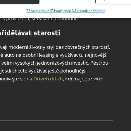
a snížit tak daňový základ. Většina leasingových
ání přesných údajů o zeměpisné poloze, Identifikace zařízení na
o běžné lidi, kteří si chtějí užívat výhod nového
Zásady cookies
Zásady používání cookies
Kontakt
ě aktivně vyžádaných informací.
stmi s provozem, servisem a podobně.
ění bezpečnosti, předcházení a zjišťování podvodů a
epřidělávat starosti
ňování chyb, Poskytování a zobrazování reklamy a obsahu,
Vžd
ní a sdělování voleb ochrany osobních údajů.
žívají moderní životný styl bez zbytečných starostí.
é auto na osobní leasing a využívat tu nejnovější
velmi vysokých jednorázových investic. Pestrou
A jestli chcete využívat ještě pohodlnější
odívejte se na
Driveto klub
, kde najdete více