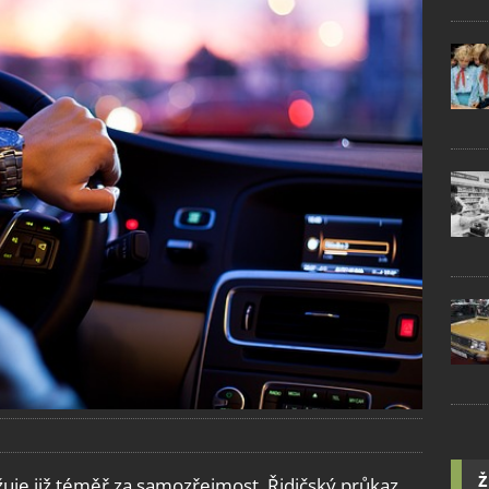
Ž
uje již téměř za samozřejmost. Řidičský průkaz