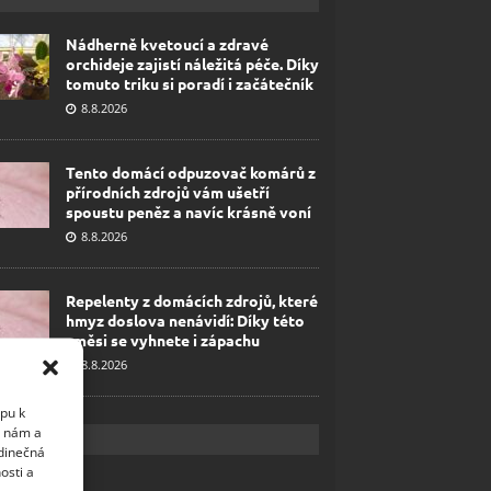
Nádherně kvetoucí a zdravé
orchideje zajistí náležitá péče. Díky
tomuto triku si poradí i začátečník
8.8.2026
Tento domácí odpuzovač komárů z
přírodních zdrojů vám ušetří
spoustu peněz a navíc krásně voní
8.8.2026
Repelenty z domácích zdrojů, které
hmyz doslova nenávidí: Díky této
směsi se vyhnete i zápachu
8.8.2026
upu k
i nám a
edinečná
osti a