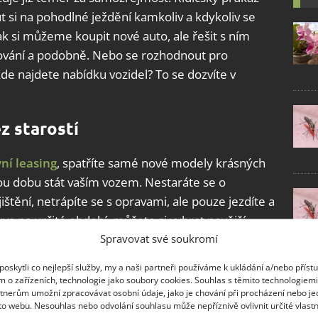
ut si na pohodlné ježdění kamkoliv a kdykoliv se
k si můžeme koupit nové auto, ale řešit s ním
isování a podobně. Nebo se rozhodnout pro
kde najdete nabídku vozidel? To se dozvíte v
z starostí
ní leasing
, spatříte samé nové modely krásných
tou dobu stát vaším vozem. Nestaráte se o
ištění, netrápíte se s opravami, ale pouze jezdíte a
va na určité období, můžete si vybrat novější
Spravovat své soukromí
erativní leasing je velmi jednoduchou alternativou k
síční částku si jezdíte v novém autě. V některých
oskytli co nejlepší služby, my a naši partneři používáme k ukládání a/nebo příst
y, servis, silniční daň, připojištění předního skla
m o zařízeních, technologie jako soubory cookies. Souhlas s těmito technologiem
tnerům umožní zpracovávat osobní údaje, jako je chování při procházení nebo j
to webu. Nesouhlas nebo odvolání souhlasu může nepříznivě ovlivnit určité vlastn