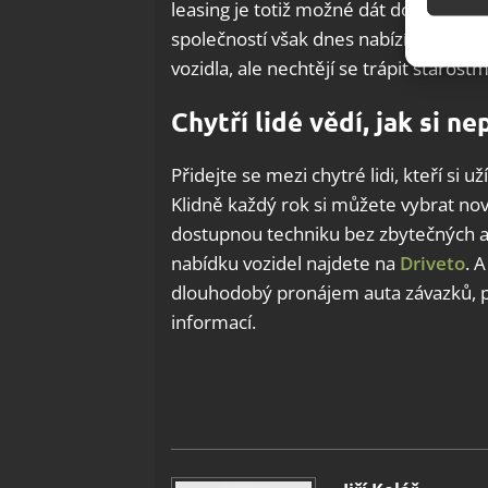
leasing je totiž možné dát do nákladů 
Použív
společností však dnes nabízí i verze pr
základ
vozidla, ale nechtějí se trápit staro
Zajišt
Chytří lidé vědí, jak si n
odstra
Ukládá
Přidejte se mezi chytré lidi, kteří si u
Klidně každý rok si můžete vybrat nov
dostupnou techniku bez zbytečných a 
nabídku vozidel najdete na
Driveto
. 
dlouhodobý pronájem auta závazků, p
informací.