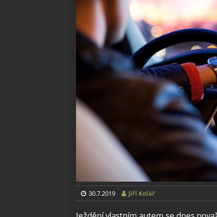
30.7.2019
Jiří Kolář
Ježdění vlastním autem se dnes považ