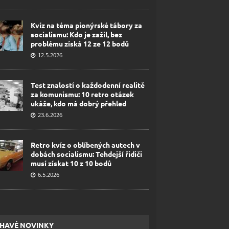
Kvíz na téma pionýrské tábory za
socialismu: Kdo je zažil, bez
problému získá 12 ze 12 bodů
12.5.2026
Test znalostí o každodenní realitě
za komunismu: 10 retro otázek
ukáže, kdo má dobrý přehled
23.6.2026
Retro kvíz o oblíbených autech v
dobách socialismu: Tehdejší řidiči
musí získat 10 z 10 bodů
6.5.2026
HAVÉ NOVINKY