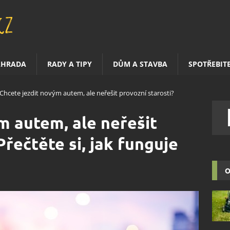
AHRADA
RADY A TIPY
DŮM A STAVBA
SPOTŘEBIT
Chcete jezdit novým autem, ale neřešit provozní starosti?
m autem, ale neřešit
Přečtěte si, jak funguje
O