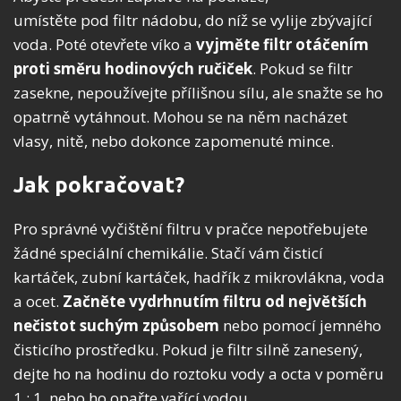
umístěte pod filtr nádobu, do níž se vylije zbývající
voda. Poté otevřete víko a
vyjměte filtr otáčením
proti směru hodinových ručiček
. Pokud se filtr
zasekne, nepoužívejte přílišnou sílu, ale snažte se ho
opatrně vytáhnout. Mohou se na něm nacházet
vlasy, nitě, nebo dokonce zapomenuté mince.
Jak pokračovat?
Pro správné vyčištění filtru v pračce nepotřebujete
žádné speciální chemikálie. Stačí vám čisticí
kartáček, zubní kartáček, hadřík z mikrovlákna, voda
a ocet.
Začněte
vydrhnutím filtru od největších
nečistot suchým způsobem
nebo pomocí jemného
čisticího prostředku. Pokud je filtr silně zanesený,
dejte ho na hodinu do roztoku vody a octa v poměru
1 : 1, nebo ho opařte vařící vodou.