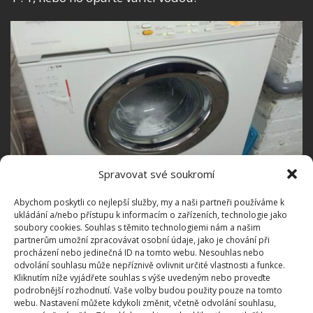
Spravovat své soukromí
Abychom poskytli co nejlepší služby, my a naši partneři používáme k
ukládání a/nebo přístupu k informacím o zařízeních, technologie jako
Fotografie: J. / Creative Commons / Attribution-Share Alike 3.0
soubory cookies. Souhlas s těmito technologiemi nám a našim
partnerům umožní zpracovávat osobní údaje, jako je chování při
Je důležité čistit filtr pravidelně, ideálně jednou za
procházení nebo jedinečná ID na tomto webu. Nesouhlas nebo
odvolání souhlasu může nepříznivě ovlivnit určité vlastnosti a funkce.
dva měsíce, nebo když si všimnete příznaků, jako je
Kliknutím níže vyjádřete souhlas s výše uvedeným nebo proveďte
pomalé otáčení nebo absence otáčení bubnu. Tyto
podrobnější rozhodnutí. Vaše volby budou použity pouze na tomto
webu. Nastavení můžete kdykoli změnit, včetně odvolání souhlasu,
problémy mohou být způsobeny poškozeným