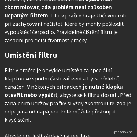
zkontrolovat, zda problém není způsoben
ucpaným filtrem
. Filtr v pračce hraje klíčovou roli
při zachycování nečistot, které by mohly poškodit
vypouštěcí čerpadlo. Pravidelné čištění filtru je
zásadní pro delší životnost pračky.
Umístění filtru
Filtr v pračce je obvykle umístěn za speciální
klapkou ve spodní části zařízení a bývá zřetelně
označen. V některých případech
je nutné klapku
otevřít nebo vypáčit
, abyste se k filtru dostali. Před
zahájením údržby pračky si vždy zkontrolujte, zda je
odpojena od napájení. Poté můžete přistoupit
k vyčištění.
Abyste předešli záplavě na podlaze,