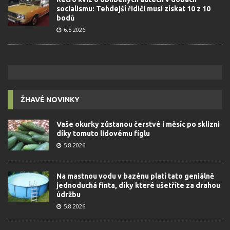
socialismu: Tehdejší řidiči musí získat 10 z 10
bodů
6.5.2026
ŽHAVÉ NOVINKY
Vaše okurky zůstanou čerstvé i měsíc po sklizni
díky tomuto lidovému fíglu
5.8.2026
Na mastnou vodu v bazénu platí tato geniálně
jednoduchá finta, díky které ušetříte za drahou
údržbu
5.8.2026