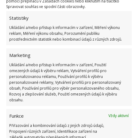
pomocí přepínačů v Zásadách cookies nebo kliknutím na tlačítko
vypouštěcím čerpadlem
nebo ucpaným filtrem.
Spravovat souhlas ve spodní části obrazovky.
Dodržováním těchto jednoduchých kroků a
Statistiky
pravidelnou údržbou můžete prodloužit životnost
Ukládání a/nebo přístup k informacím v zařízení, Měření výkonu
vaší pračky a udržet ji ve špičkové kondici.
reklam, Měření výkonu obsahu, Porozumění publiku
prostřednictvím statistik nebo kombinací údajů z různých zdrojů.
Zdroj:
Domek i Ogrodek
Marketing
Ukládání a/nebo přístup k informacím v zařízení, Použití
omezených údajů k výběru reklam, Vytváření profilů pro
personalizovanou reklamu, Používání profilů k výběru
personalizované reklamy, Vytváření profilů pro personalizovaný
obsah, Používání profilů pro výběr personalizovaného obsahu,
Rozvoj a zlepšování služeb, Použití omezených údajů k výběru
obsahu.
Funkce
Vždy aktivní
Přiřazování a kombinování údajů z jiných zdrojů údajů,
Propojení různých zařízení, Identifikace zařízení na
základě automaticky přenášených informací.