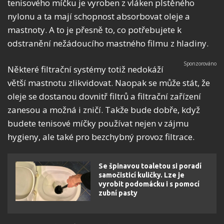
tenisového míčku je vyroben z vláken plstěného
nylonu a ta mají schopnost absorbovat oleje a
mastnoty. A to je přesně to, co potřebujete k
odstranění nežádoucího mastného filmu z hladiny.
Některé filtrační systémy totiž nedokáží
větší mastnotu zlikvidovat. Naopak se může stát, že
oleje se dostanou dovnitř filtrů a filtrační zařízení
zanesou a možná i zničí. Takže bude dobře, když
budete tenisové míčky používat nejen v zájmu
hygieny, ale také pro bezchybný provoz filtrace.
Se špinavou toaletou si poradí
samočisticí kuličky. Lze je
vyrobit podomácku i s pomocí
zubní pasty