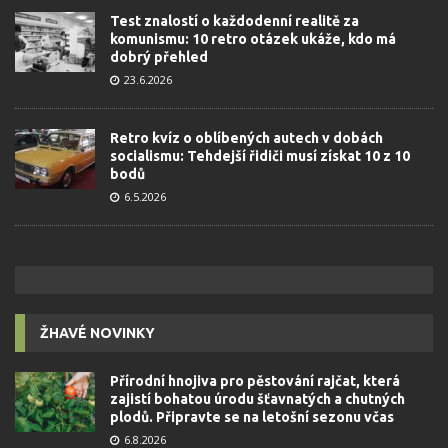
Test znalostí o každodenní realitě za
komunismu: 10 retro otázek ukáže, kdo má
dobrý přehled
23.6.2026
Retro kvíz o oblíbených autech v dobách
socialismu: Tehdejší řidiči musí získat 10 z 10
bodů
6.5.2026
ŽHAVÉ NOVINKY
Přírodní hnojiva pro pěstování rajčat, která
zajistí bohatou úrodu šťavnatých a chutných
plodů. Připravte se na letošní sezonu včas
6.8.2026