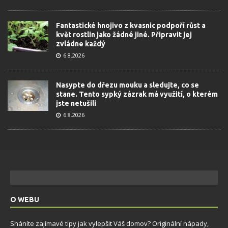
Fantastické hnojivo z kvasnic podpoří růst a
květ rostlin jako žádné jiné. Připravit jej
zvládne každý
6.8.2026
Nasypte do dřezu mouku a sledujte, co se
stane. Tento sypký zázrak má využití, o kterém
jste netušili
6.8.2026
O WEBU
Sháníte zajímavé tipy jak vylepšit Váš domov? Originální nápady,