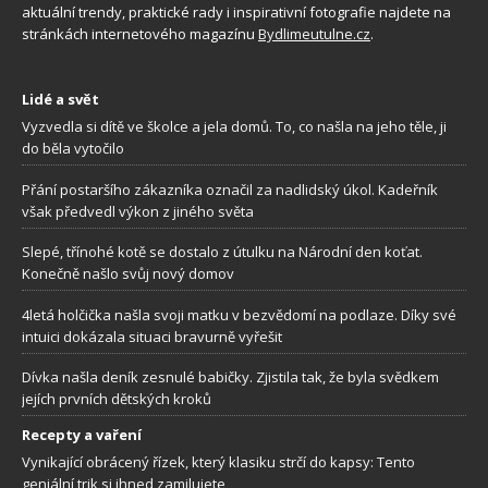
aktuální trendy, praktické rady i inspirativní fotografie najdete na
stránkách internetového magazínu
Bydlimeutulne.cz
.
Lidé a svět
Vyzvedla si dítě ve školce a jela domů. To, co našla na jeho těle, ji
do běla vytočilo
Přání postaršího zákazníka označil za nadlidský úkol. Kadeřník
však předvedl výkon z jiného světa
Slepé, třínohé kotě se dostalo z útulku na Národní den koťat.
Konečně našlo svůj nový domov
4letá holčička našla svoji matku v bezvědomí na podlaze. Díky své
intuici dokázala situaci bravurně vyřešit
Dívka našla deník zesnulé babičky. Zjistila tak, že byla svědkem
jejích prvních dětských kroků
Recepty a vaření
Vynikající obrácený řízek, který klasiku strčí do kapsy: Tento
geniální trik si ihned zamilujete