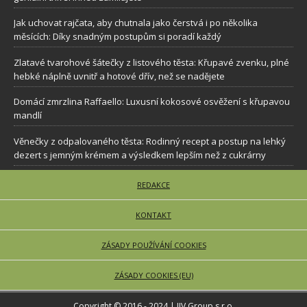
Jak uchovat rajčata, aby chutnala jako čerstvá i po několika
měsících: Díky snadným postupům si poradí každý
Zlatavé tvarohové šátečky z listového těsta: Křupavé zvenku, plné
hebké náplně uvnitř a hotové dřív, než se nadějete
Domácí zmrzlina Raffaello: Luxusní kokosové osvěžení s křupavou
mandlí
Věnečky z odpalovaného těsta: Rodinný recept a postup na lehký
dezert s jemným krémem a výsledkem lepším než z cukrárny
REDAKCE
KONTAKT
ZÁSADY POUŽÍVÁNÍ COOKIES
ZÁSADY COOKIES (EU)
Copyright © 2016 - 2024 | JJV Group s.r.o.