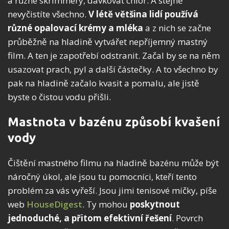
a různé skrimmery, dávkovat chlór. A stejně
nevyčistíte všechno.
V létě většina lidí používá
různé opalovací krémy a mléka
a z nich se začne
průběžně na hladině vytvářet nepříjemný mastný
film. A ten je zapotřebí odstranit. Začal by se na něm
usazovat prach, pyl a další částečky. A to všechno by
pak na hladině začalo kvasit a pomalu, ale jistě
byste o čistou vodu přišli.
Mastnota v bazénu způsobí kvašení
vody
Čištění mastného filmu na hladině bazénu může být
náročný úkol, ale jsou tu pomocníci, kteří tento
problém za vás vyřeší. Jsou jimi tenisové míčky, píše
web
HouseDigest
. Ty mohou
poskytnout
jednoduché, a přitom efektivní řešení
. Povrch