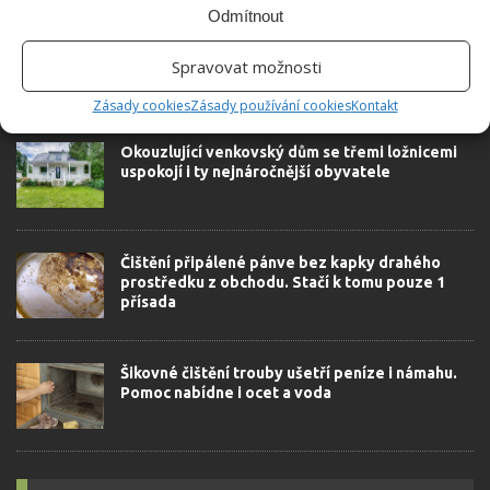
Odmítnout
Spravovat možnosti
SOUVISEJÍCÍ ČLÁNKY
Zásady cookies
Zásady používání cookies
Kontakt
Okouzlující venkovský dům se třemi ložnicemi
uspokojí i ty nejnáročnější obyvatele
Čištění připálené pánve bez kapky drahého
prostředku z obchodu. Stačí k tomu pouze 1
přísada
Šikovné čištění trouby ušetří peníze i námahu.
Pomoc nabídne i ocet a voda