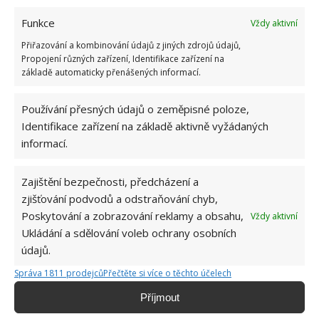
Funkce
Vždy aktivní
Přiřazování a kombinování údajů z jiných zdrojů údajů,
Propojení různých zařízení, Identifikace zařízení na
základě automaticky přenášených informací.
BAZÉN
ČIŠTĚNÍ
Používání přesných údajů o zeměpisné poloze,
Přidejte svůj názor
Identifikace zařízení na základě aktivně vyžádaných
informací.
KOMENTOVAT
Zajištění bezpečnosti, předcházení a
zjišťování podvodů a odstraňování chyb,
Jiří Kolář
Poskytování a zobrazování reklamy a obsahu,
Vždy aktivní
Absolvent České zemědělské
Ukládání a sdělování voleb ochrany osobních
univerzity, který je již od malička
údajů.
velkým kutilem. V podstatě vše, co je
možné najít v j...
[Více o autorovi]
Správa 1811 prodejců
Přečtěte si více o těchto účelech
Příjmout