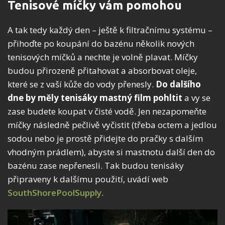
Tenisové míčky vám pomohou
A tak tedy každý den – ještě k filtračnímu systému –
přihoďte po koupání do bazénu několik nových
tenisových míčků a nechte je volně plavat. Míčky
budou přirozeně přitahovat a absorbovat oleje,
které se z vaší kůže do vody přenesly.
Do dalšího
dne by měly tenisáky mastný film pohltit
a vy se
zase budete koupat v čisté vodě. Jen nezapomeňte
míčky následně pečlivě vyčistit (třeba octem a jedlou
sodou nebo je prostě přidejte do pračky s dalším
vhodným prádlem), abyste si mastnotu další den do
bazénu zase nepřenesli. Tak budou tenisáky
připraveny k dalšímu použití, uvádí web
SouthShorePoolSupply
.