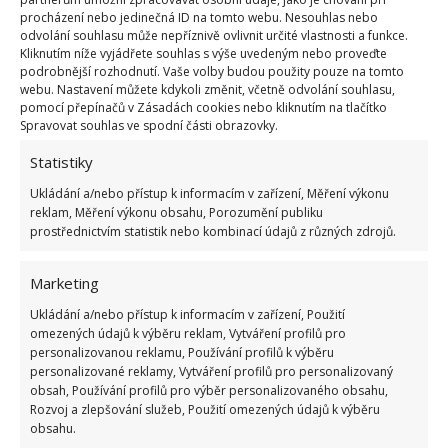
procházení nebo jedinečná ID na tomto webu. Nesouhlas nebo
bazénu. Rozhodně nenahrazují pravidelnou údržbu
odvolání souhlasu může nepříznivě ovlivnit určité vlastnosti a funkce.
a také vyrovnávání pH vody. O dalších pravidlech
Kliknutím níže vyjádřete souhlas s výše uvedeným nebo proveďte
podrobnější rozhodnutí. Vaše volby budou použity pouze na tomto
čištění bazénu
jsme na BydlímeÚtulně napsali už
webu. Nastavení můžete kdykoli změnit, včetně odvolání souhlasu,
v minulosti. Existují i roztoky na bázi enzymů, které
pomocí přepínačů v Zásadách cookies nebo kliknutím na tlačítko
Spravovat souhlas ve spodní části obrazovky.
zabraňují hromadění nečistot v bazénu.
Statistiky
Ukládání a/nebo přístup k informacím v zařízení, Měření výkonu
reklam, Měření výkonu obsahu, Porozumění publiku
prostřednictvím statistik nebo kombinací údajů z různých zdrojů.
Marketing
Ukládání a/nebo přístup k informacím v zařízení, Použití
omezených údajů k výběru reklam, Vytváření profilů pro
personalizovanou reklamu, Používání profilů k výběru
personalizované reklamy, Vytváření profilů pro personalizovaný
obsah, Používání profilů pro výběr personalizovaného obsahu,
Rozvoj a zlepšování služeb, Použití omezených údajů k výběru
obsahu.