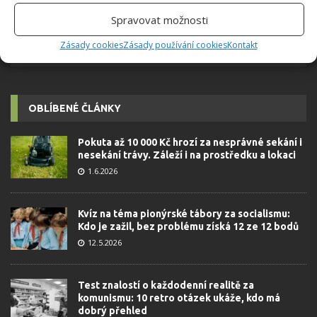
Spravovat možnosti
Zásady cookies
Zásady používání cookies
Kontakt
OBLÍBENÉ ČLÁNKY
Pokuta až 10 000 Kč hrozí za nesprávné sekání i
nesekání trávy. Záleží i na prostředku a lokaci
1.6.2026
Kvíz na téma pionýrské tábory za socialismu:
Kdo je zažil, bez problému získá 12 ze 12 bodů
12.5.2026
Test znalostí o každodenní realitě za
komunismu: 10 retro otázek ukáže, kdo má
dobrý přehled