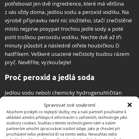
potřebovat jen dvě ingredience, které má většina
z vás vždy doma, jedlou sodu a peroxid vodíku. Na
výrobě přípravku není nic složitého, stačí znečistěné
místo nejprve posypat trochou jedlé sody a poté
polít troškou peroxidu vodíku. Nechte dvě až tři
minuty působit a následně otřete houbičkou či
hadříkem. Veškeré usazené nečistoty budou rázem
pryč. Nevěříte, vyzkoušejte!
Proč peroxid a jedlá soda
Jedlou sodu neboli chemicky hydrogenuhličitan
vápenatý pravděpodobně znáte jako součást
Spravovat své soukromí
kypřících prášků do pečiva. Šířka využití jedlé sody je
Abychom poskytli co nejlepší služby, my a naši partneři používáme k
však mnohem větší, je totiž velmi účinným
ukládání a/nebo přístupu k informacím o zařízeních, technologie jako
soubory cookies. Souhlas s těmito technologiemi nám a našim
přírodním čisticím prostředkem. Jejích vlastností
partnerům umožní zpracovávat osobní údaje, jako je chování při
můžete využít například při čistění koupelny, trouby,
procházení nebo jedinečná ID na tomto webu. Nesouhlas nebo