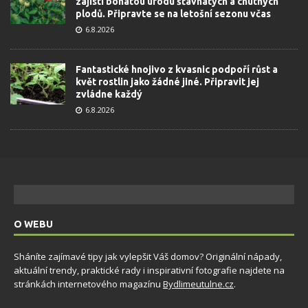
zajistí bohatou úrodu šťavnatých a chutných
plodů. Připravte se na letošní sezonu včas
6.8.2026
Fantastické hnojivo z kvasnic podpoří růst a
květ rostlin jako žádné jiné. Připravit jej
zvládne každý
6.8.2026
O WEBU
Sháníte zajímavé tipy jak vylepšit Váš domov? Originální nápady,
aktuální trendy, praktické rady i inspirativní fotografie najdete na
stránkách internetového magazínu
Bydlimeutulne.cz
.