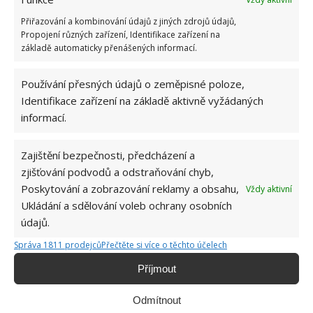
Přiřazování a kombinování údajů z jiných zdrojů údajů,
Propojení různých zařízení, Identifikace zařízení na
základě automaticky přenášených informací.
Používání přesných údajů o zeměpisné poloze,
Identifikace zařízení na základě aktivně vyžádaných
informací.
Hana Musilová
Zajištění bezpečnosti, předcházení a
Do redakce Bydlimeutulne.cz se
zjišťování podvodů a odstraňování chyb,
přidala během svých studií a práce
Poskytování a zobrazování reklamy a obsahu,
Vždy aktivní
redaktorky ji tak nadchla, že se
Ukládání a sdělování voleb ochrany osobních
rozhodla zůstat. Její v...
[Více o
údajů.
autorovi]
Správa 1811 prodejců
Přečtěte si více o těchto účelech
Příjmout
Odmítnout