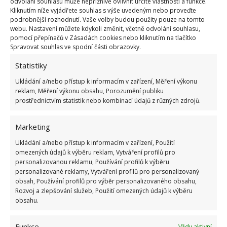
odvolání souhlasu může nepříznivě ovlivnit určité vlastnosti a funkce.
mikrovlnky či nádobí, velmi účinná je na usazeniny
Kliknutím níže vyjádřete souhlas s výše uvedeným nebo proveďte
od čaje a kávy. Peroxid vodíku, česky někdy známější
podrobnější rozhodnutí. Vaše volby budou použity pouze na tomto
webu. Nastavení můžete kdykoli změnit, včetně odvolání souhlasu,
pod označením kysličník, je roztok, který se skládá
pomocí přepínačů v Zásadách cookies nebo kliknutím na tlačítko
z vodíku a kyslíku. Nejčastěji se používá jako
Spravovat souhlas ve spodní části obrazovky.
dezinfekce na nejrůznější odřeniny a škrábnutí. To
Statistiky
ale není jediná možnost, jak ho lze využít,
Ukládání a/nebo přístup k informacím v zařízení, Měření výkonu
v kombinaci s jedlou sodou totiž reaguje a pomáhá
reklam, Měření výkonu obsahu, Porozumění publiku
odstranit i ty nejusazenější nečistoty.
prostřednictvím statistik nebo kombinací údajů z různých zdrojů.
Marketing
Ukládání a/nebo přístup k informacím v zařízení, Použití
omezených údajů k výběru reklam, Vytváření profilů pro
personalizovanou reklamu, Používání profilů k výběru
personalizované reklamy, Vytváření profilů pro personalizovaný
obsah, Používání profilů pro výběr personalizovaného obsahu,
Rozvoj a zlepšování služeb, Použití omezených údajů k výběru
obsahu.
Funkce
Vždy aktivní