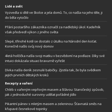
Lidé a svět
Vyzvedla si dítě ve školce a jela domů. To, co našla na jeho těle, ji
do běla vytočilo
Přání postaršího zákazníka označil za nadlidský úkol. Kadeřník
však předvedl výkon z jiného světa
Slepé, třínohé kotě se dostalo z útulku na Národní den koťat.
Konečně našlo svůj nový domov
4letá holčička našla svoji matku v bezvědomí na podlaze. Díky své
intuici dokázala situaci bravurně vyřešit
Dívka našla deník zesnulé babičky. Zjistila tak, že byla svědkem
jejích prvních dětských kroků
Recepty a vaření
Chléb s vařeným vepřovým masem a šťávou: Staročeský způsob,
jak z jednoduché suroviny udělat pořádné jídlo
Pikantní pánev s mletým masem a zeleninou: Šťavnatá směs na
křupavé česnekové topinky