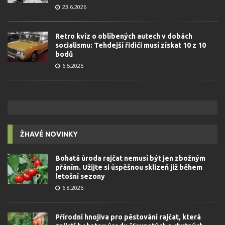
23.6.2026
Retro kvíz o oblíbených autech v dobách
socialismu: Tehdejší řidiči musí získat 10 z 10
bodů
6.5.2026
ŽHAVÉ NOVINKY
Bohatá úroda rajčat nemusí být jen zbožným
přáním. Užijte si úspěšnou sklizeň již během
letošní sezony
6.8.2026
Přírodní hnojiva pro pěstování rajčat, která