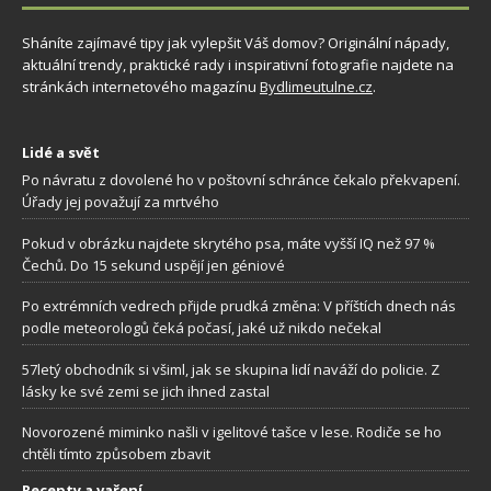
Sháníte zajímavé tipy jak vylepšit Váš domov? Originální nápady,
aktuální trendy, praktické rady i inspirativní fotografie najdete na
stránkách internetového magazínu
Bydlimeutulne.cz
.
Lidé a svět
Po návratu z dovolené ho v poštovní schránce čekalo překvapení.
Úřady jej považují za mrtvého
Pokud v obrázku najdete skrytého psa, máte vyšší IQ než 97 %
Čechů. Do 15 sekund uspějí jen géniové
Po extrémních vedrech přijde prudká změna: V příštích dnech nás
podle meteorologů čeká počasí, jaké už nikdo nečekal
57letý obchodník si všiml, jak se skupina lidí naváží do policie. Z
lásky ke své zemi se jich ihned zastal
Novorozené miminko našli v igelitové tašce v lese. Rodiče se ho
chtěli tímto způsobem zbavit
Recepty a vaření