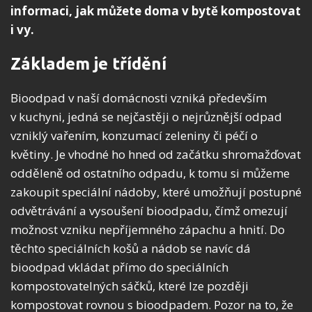
informaci, jak můžete doma v bytě kompostovat
i vy.
Základem je třídění
Bioodpad v naší domácnosti vzniká především
v kuchyni, jedná se nejčastěji o nejrůznější odpad
vzniklý vařením, konzumací zeleniny či péčí o
květiny. Je vhodné ho hned od začátku shromažďovat
odděleně od ostatního odpadu, k tomu si můžeme
zakoupit speciální nádoby, které umožňují postupné
odvětrávání a vysoušení bioodpadu, čímž omezují
možnost vzniku nepříjemného zápachu a hnití. Do
těchto speciálních košů a nádob se navíc dá
bioodpad vkládat přímo do speciálních
kompostovatelných sáčků, které lze později
kompostovat rovnou s bioodpadem. Pozor na to, že