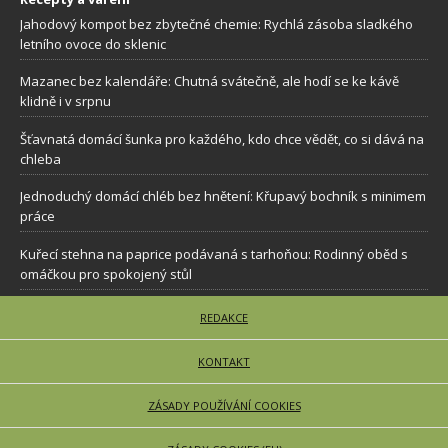
Jahodový kompot bez zbytečné chemie: Rychlá zásoba sladkého
letního ovoce do sklenic
Mazanec bez kalendáře: Chutná svátečně, ale hodí se ke kávě
klidně i v srpnu
Šťavnatá domácí šunka pro každého, kdo chce vědět, co si dává na
chleba
Jednoduchý domácí chléb bez hnětení: Křupavý bochník s minimem
práce
Kuřecí stehna na paprice podávaná s tarhoňou: Rodinný oběd s
omáčkou pro spokojený stůl
REDAKCE
KONTAKT
ZÁSADY POUŽÍVÁNÍ COOKIES