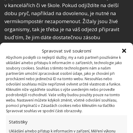
v kancelářích či ve škole. Pokud odjíždíte na delší
dobu pryč, například na dovolenou, je nutné na
vermikompostér nezapomenout. Žížaly jsou živé
organismy, tak je třeba je na váš odjezd připravit
buď tím, že jim dáte dostatečnou zásobu
bioodpadu, nebo je někdo v době vaší
Spravovat své soukromí
nepřítomnosti tak zvaně nakrmí. Jinak byste se mohli
Abychom poskytli co nejlepší služby, my a naši partneři používáme k
vrátit domů a váš vermikompostér by byl bez žížal.
ukládání a/nebo přístupu k informacím o zařízeních, technologie jako
soubory cookies. Souhlas s těmito technologiemi nám a našim
Další variantou jsou elektrické kuchyňské
partnerům umožní zpracovávat osobní údaje, jako je chování při
kompostéry, které jsou velmi výkonné. Výsledný
procházení nebo jedinečná ID na tomto webu. Nesouhlas nebo
odvolání souhlasu může nepříznivě ovlivnit určité vlastnosti a funkce.
materiál z kompostování je pak skvělým hnojivem,
Kliknutím níže vyjádřete souhlas s výše uvedeným nebo proveďte
které můžete přidat k běžnému substrátu do
podrobnější rozhodnutí. Vaše volby budou použity pouze na tomto
webu. Nastavení můžete kdykoli změnit, včetně odvolání souhlasu,
květináčů s vašimi rostlinami.
pomocí přepínačů v Zásadách cookies nebo kliknutím na tlačítko
Spravovat souhlas ve spodní části obrazovky.
Několik rad na závěr
Statistiky
Možná není špatné na závěr uvést několik informací
Ukládání a/nebo přístup k informacím v zařízení, Měření výkonu