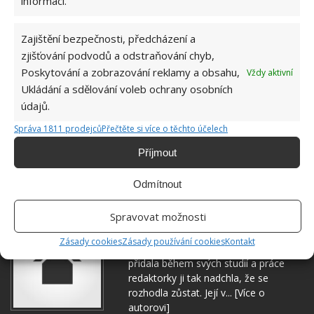
informací.
Zajištění bezpečnosti, předcházení a
zjišťování podvodů a odstraňování chyb,
Poskytování a zobrazování reklamy a obsahu,
Vždy aktivní
Ukládání a sdělování voleb ochrany osobních
údajů.
Správa 1811 prodejců
Přečtěte si více o těchto účelech
Příjmout
Odmítnout
Spravovat možnosti
Hana Musilová
Zásady cookies
Zásady používání cookies
Kontakt
Do redakce Bydlimeutulne.cz se
přidala během svých studií a práce
redaktorky ji tak nadchla, že se
rozhodla zůstat. Její v...
[Více o
autorovi]