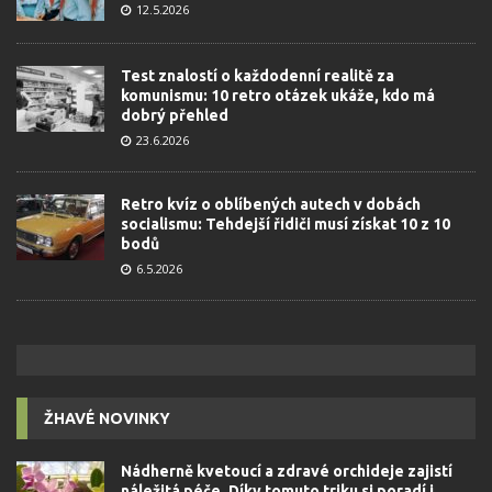
12.5.2026
Test znalostí o každodenní realitě za
komunismu: 10 retro otázek ukáže, kdo má
dobrý přehled
23.6.2026
Retro kvíz o oblíbených autech v dobách
socialismu: Tehdejší řidiči musí získat 10 z 10
bodů
6.5.2026
ŽHAVÉ NOVINKY
Nádherně kvetoucí a zdravé orchideje zajistí
náležitá péče. Díky tomuto triku si poradí i