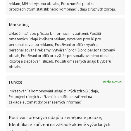
reklam, Měření výkonu obsahu, Porozumění publiku
o tom, co vlastně lze a co naopak nelze kompostovat,
prostřednictvím statistik nebo kombinací údajů z různých zdrojů.
protože pro správné fungování vašeho domácího
kompostu je důležité dávat do něj jen to, co je
Marketing
vhodné, tedy nejrůznější zbytky ovoce a zeleniny,
Ukládání a/nebo přístup k informacím v zařízení, Použití
listy, slupky či natě, dále zbytky z kávy či čaje,
omezených údajů k výběru reklam, Vytváření profilů pro
rozdrcené skořápky vajíček, trávu, listí a slámu,
personalizovanou reklamu, Používání profilů k výběru
personalizované reklamy, Vytváření profilů pro personalizovaný
větve, kůru či kousky dřeva a také papírové
obsah, Používání profilů pro výběr personalizovaného obsahu,
ubrousky. Naopak byste se měli vyvarovat dávat do
Rozvoj a zlepšování služeb, Použití omezených údajů k výběru
obsahu.
kompostu zbytky masa a dalšího jídla, kosti, mléčné
výrobky, skořápky ořechů a pecky, dále slupky
Funkce
Vždy aktivní
melounů, tuky a oleje, potištěný papír, popel z uhlí
Přiřazování a kombinování údajů z jiných zdrojů údajů,
či exkrementy domácích mazlíčků.
Propojení různých zařízení, Identifikace zařízení na
základě automaticky přenášených informací.
Používání přesných údajů o zeměpisné poloze,
Identifikace zařízení na základě aktivně vyžádaných