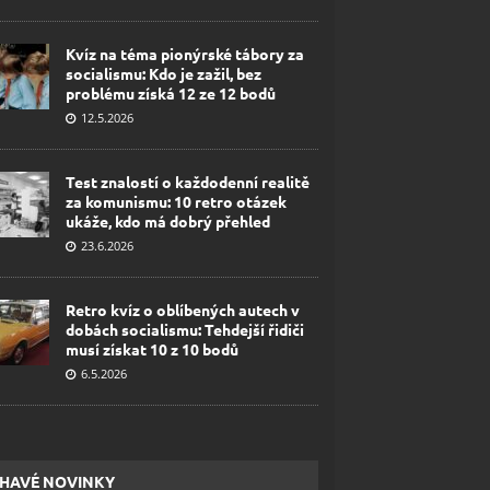
Kvíz na téma pionýrské tábory za
socialismu: Kdo je zažil, bez
problému získá 12 ze 12 bodů
12.5.2026
Test znalostí o každodenní realitě
za komunismu: 10 retro otázek
ukáže, kdo má dobrý přehled
23.6.2026
Retro kvíz o oblíbených autech v
dobách socialismu: Tehdejší řidiči
musí získat 10 z 10 bodů
6.5.2026
HAVÉ NOVINKY