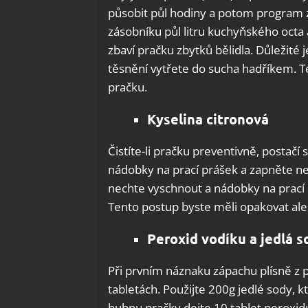
působit půl hodiny a potom program z
zásobníku půl litru kuchyňského octa
zbaví pračku zbytků bělidla. Důležité
těsnění vytřete do sucha hadříkem. T
pračku.
Kyselina citronová
Čistíte-li pračku preventivně, postač
nádobky na prací prášek a zapněte ne
nechte vyschnout a nádobky na prací 
Tento postup byste měli opakovat ale
Peroxid vodíku a jedlá s
Při prvním náznaku zápachu plísně z 
tabletách. Použijte 200g jedlé sody, 
bubnu pračky dejte 10 tablet peroxidu