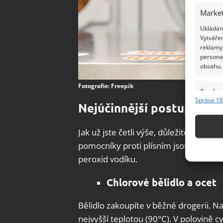
Market
Ukládání
Vytvářen
reklamy,
persona
obsahu.
Fotografie: Freepik
Funkc
Správa 18
Nejúčinnější postupy, jak 
Přiřazov
Identifi
Jak už jste četli výše, důležité je pra
Použív
pomocníky proti plísním jsou chlorová 
základ
peroxid vodíku.
Chlorové bělidlo a ocet
Zajišt
odstra
Bělidlo zakoupíte v běžné drogerii. Na
Ukládá
nejvyšší teplotou (90°C). V polovině c