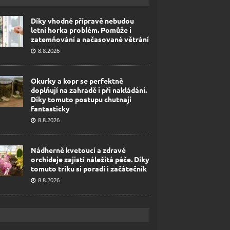
Díky vhodné přípravě nebudou
letní horka problém. Pomůže i
zatemňování a načasované větrání
8.8.2026
Okurky a kopr se perfektně
doplňují na zahradě i při nakládání.
Díky tomuto postupu chutnají
fantasticky
8.8.2026
Nádherně kvetoucí a zdravé
orchideje zajistí náležitá péče. Díky
tomuto triku si poradí i začátečník
8.8.2026