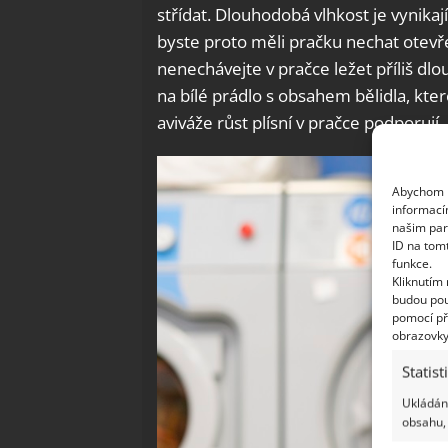
střídat. Dlouhodobá vlhkost je vynika
byste proto měli pračku nechat otevř
nenechávejte v pračce ležet příliš dlo
na bílé prádlo s obsahem bělidla, kte
aviváže růst plísní v pračce podporují.
Abychom p
informací
našim par
ID na tom
funkce.
Kliknutím
budou pou
pomocí př
obrazovky
Statist
Ukládání
obsahu, 