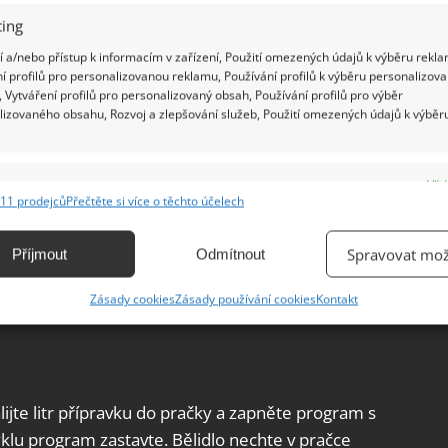
ing
 a/nebo přístup k informacím v zařízení, Použití omezených údajů k výběru rekla
í profilů pro personalizovanou reklamu, Používání profilů k výběru personalizov
 Vytváření profilů pro personalizovaný obsah, Používání profilů pro výběr
lizovaného obsahu, Rozvoj a zlepšování služeb, Použití omezených údajů k výběr
e
Vžd
11 prodejců
Přečtěte si více o těchto účelech
se zbavit plísní v pračce
ání a kombinování údajů z jiných zdrojů údajů, Propojení různých zařízení,
kace zařízení na základě automaticky přenášených informací.
Spravovat mož
Příjmout
Odmítnout
čku větrat a občas prát na vysokou teplotu. Dalšími
ání přesných údajů o zeměpisné poloze, Identifikace zařízení na
bělidla a ocet, kyselina citronová, jedlá soda nebo
Zásady cookies
Zásady používání cookies
Kontakt
ě aktivně vyžádaných informací.
ění bezpečnosti, předcházení a zjišťování podvodů a
ňování chyb, Poskytování a zobrazování reklamy a obsahu,
Vžd
lijte litr přípravku do pračky a zapněte program s
ní a sdělování voleb ochrany osobních údajů.
yklu program zastavte. Bělidlo nechte v pračce