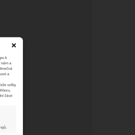
upu k
i nám a
edinečná
osti a
Vaše volby
uhlasu,
ní části
ojů.