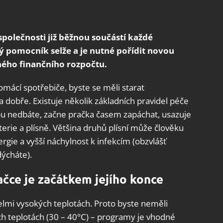
polečnosti již běžnou součástí každé
ý pomocník selže a je nutné pořídit novou
nného finančního rozpočtu.
omácí spotřebiče, byste se měli starat
a dobře. Existuje několik základních pravidel péče
bu nedbáte, začne pračka časem zapáchat, usazuje
terie a plísně. Většina druhů plísní může člověku
ergie a vyšší náchylnost k infekcím (obzvlášť
dýcháte).
čce je začátkem jejího konce
 velmi vysokých teplotách. Proto byste neměli
ích teplotách (30 – 40°C) – programy je vhodné