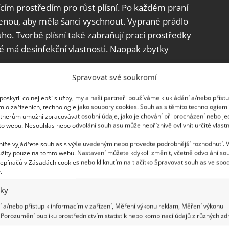
jícím prostředím pro růst plísní. Po každém praní
enou, aby měla šanci vyschnout. Vyprané prádlo
uho. Tvorbě plísní také zabraňují prací prostředky
ré má desinfekční vlastnosti. Naopak zbytky
Spravovat své soukromí
oskytli co nejlepší služby, my a naši partneři používáme k ukládání a/nebo příst
m o zařízeních, technologie jako soubory cookies. Souhlas s těmito technologiem
tnerům umožní zpracovávat osobní údaje, jako je chování při procházení nebo j
to webu. Nesouhlas nebo odvolání souhlasu může nepříznivě ovlivnit určité vlastn
 níže vyjádřete souhlas s výše uvedeným nebo proveďte podrobnější rozhodnutí. 
žity pouze na tomto webu. Nastavení můžete kdykoli změnit, včetně odvolání so
epínačů v Zásadách cookies nebo kliknutím na tlačítko Spravovat souhlas ve spod
.
iky
 a/nebo přístup k informacím v zařízení, Měření výkonu reklam, Měření výkonu
Porozumění publiku prostřednictvím statistik nebo kombinací údajů z různých zdr