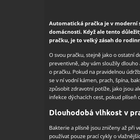
Automatická pračka je v moderní s
domácnosti. Když ale tento důležit
pračku, je to velký zásah do rodi
O svou pračku, stejně jako o ostatní d
preventivně, aby vám sloužily dlouho 
o pračku. Pokud na pravidelnou údrž
se v ní vodní kámen, prach, špína, bak
způsobit zdravotní potíže, jako jsou al
infekce dýchacích cest, pokud plíseň 
Dlouhodobá vlhkost v pra
Bakterie a plísně jsou zničeny až při
používat pouze prací cykly o vlažnějš