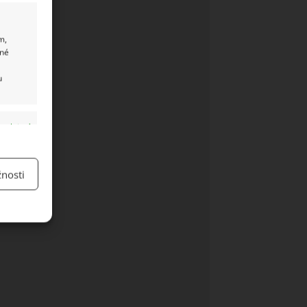
m,
ané
u
y aktivní
nosti
y aktivní