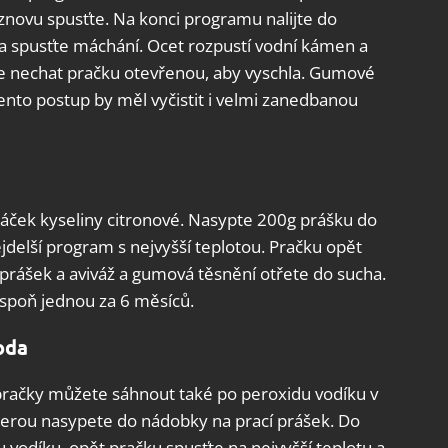
novu spusťte. Na konci programu nalijte do
 a spusťte máchání. Ocet rozpustí vodní kámen a
 je nechat pračku otevřenou, aby vyschla. Gumové
ento postup by měl vyčistit i velmi zanedbanou
í sáček kyseliny citronové. Nasypte 200g prášku do
jdelší program s nejvyšší teplotou. Pračku opět
prášek a aviváž a gumová těsnění otřete do sucha.
spoň jednou za 6 měsíců.
oda
pračky můžete sáhnout také po peroxidu vodíku v
kterou nasypete do nádobky na prací prášek. Do
 vodíku, opět pračku spusťte na nejvyšší teplotu a