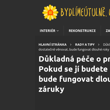
INTERIÉR
REKONSTRUKCE
Z
HLAVNÍ STRÁNKA
RADY A TIPY
Důkl
dostatečně věnovat, bude fungovat dlouhé roky 
Důkladná péče o pr
Pokud se jí budete
bude fungovat dlo
záruky