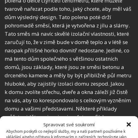
polena o délce čtyřiceti centimetrů, které můžete
tvarově nařezat podle toho, jaký chcete, aby měl váš
dům výsledný design. Tato polena poté drží
pohromadě směsí, která je vytvořena z jílu a slámy.
Tato směs má navíc skvělé izolační vlastnosti, které
zaručují to, že v zimě bude v domě teplo a v létě se
naopak přílišné horko dovnitř nedostane. Jediné, co
má tento dům společného s většinou ostatních
domů, jsou základy, které jsou ze směsi betonu a
drceného kamene a měly by být přibližně půl metru
hluboké, aby zajistily izolaci domu zespod. Jakou
k domu zvolíte střechu, dveře a okna záleží již čistě
na vás, aby to korespondovalo s celkovým vyzněním
domu a vašimi představami. Některé příklady
můžete vidět pro inspiraci na fotografiích.
Spravovat své soukromí
Abychom poskytli co nejlepší služby, my a naši partneři používáme k
ukládání a/nebo přístupu k informacím o zařízeních, technologie jako