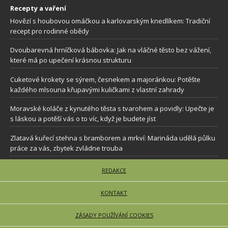
Recepty a vaření
Hovězí s houbovou omáčkou a karlovarským knedlíkem: Tradiční
recept pro rodinné obědy
Dvoubarevná hrníčková bábovka: Jak na vláčné těsto bez vážení,
které má po upečení krásnou strukturu
Cuketové krokety se sýrem, česnekem a majoránkou: Potěšte
každého mlsouna křupavými kuličkami z vlastní zahrady
Moravské koláče z kynutého těsta s tvarohem a povidly: Upečte je
s láskou a potěší vás o to víc, když je budete jíst
Zlatavá kuřecí stehna s bramborem a mrkví: Marináda udělá půlku
práce za vás, zbytek zvládne trouba
REDAKCE
KONTAKT
ZÁSADY POUŽÍVÁNÍ COOKIES