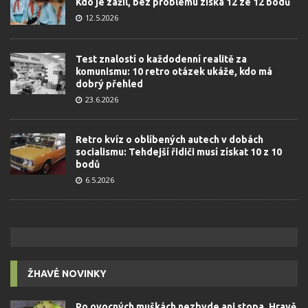
Kdo je zažil, bez problému získá 12 ze 12 bodů
12.5.2026
Test znalostí o každodenní realitě za
komunismu: 10 retro otázek ukáže, kdo má
dobrý přehled
23.6.2026
Retro kvíz o oblíbených autech v dobách
socialismu: Tehdejší řidiči musí získat 10 z 10
bodů
6.5.2026
ŽHAVÉ NOVINKY
Po ovocných muškách nezbyde ani stopa. Hravě