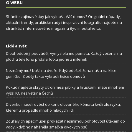
O WEBU
Sháníte zajímavé tipy jak vylepšit Váš domov? Originální nápady,
aktuální trendy, praktické rady i inspirativní fotografie najdete na
stránkách internetového magazínu
Bydlimeutulne.cz
.
Lidé a svět
Dlouhodobě ji podváděl, vymyslela mu pomstu. Každý večer si na
plochu telefonu přidala fotku jedné z milenek
Neznámý muž bušil na dveře. Když odešel, žena našla na klice
gumičku. Zloději takto vykradli tisíce domovů
Pokud najdete skrytý citron mezi jablky a hruškami, máte mnohem
vyšší IQ, než většina Čechů
Dívenku museli uvést do kontrolovaného kómatu kvůli zlozvyku,
kterému propadlo mnoho mladých lidí
Zoufalý chlapec musel prokázat nesmírnou pohotovost útěkem do
vody, když ho naháněla smečka divokých psů