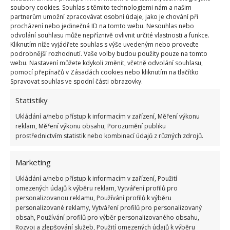
soubory cookies. Souhlas s těmito technologiemi nám a našim
partnerům umožní zpracovávat osobní údaje, jako je chování při
procházení nebo jedinečná ID na tomto webu. Nesouhlas nebo
odvolání souhlasu může nepříznivě ovlivnit určité vlastnosti a funkce.
Kliknutím níže vyjádřete souhlas s výše uvedeným nebo proveďte
podrobnější rozhodnutí. Vaše volby budou použity pouze na tomto
webu. Nastavení můžete kdykoli změnit, včetně odvolání souhlasu,
pomocí přepínačů v Zásadách cookies nebo kliknutím na tlačítko
Spravovat souhlas ve spodní části obrazovky.
Statistiky
Ukládání a/nebo přístup k informacím v zařízení, Měření výkonu
reklam, Měření výkonu obsahu, Porozumění publiku
prostřednictvím statistik nebo kombinací údajů z různých zdrojů.
Marketing
Ukládání a/nebo přístup k informacím v zařízení, Použití
omezených údajů k výběru reklam, Vytváření profilů pro
personalizovanou reklamu, Používání profilů k výběru
personalizované reklamy, Vytváření profilů pro personalizovaný
obsah, Používání profilů pro výběr personalizovaného obsahu,
Rozvoj a zlepšování služeb, Použití omezených údajů k výběru