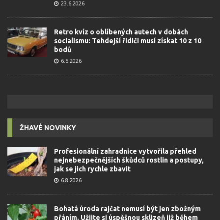
23.6.2026
Retro kvíz o oblíbených autech v dobách
socialismu: Tehdejší řidiči musí získat 10 z 10
bodů
6.5.2026
ŽHAVÉ NOVINKY
Profesionální zahradnice vytvořila přehled
nejnebezpečnějších škůdců rostlin a postupy,
jak se jich rychle zbavit
6.8.2026
Bohatá úroda rajčat nemusí být jen zbožným
přáním. Užijte si úspěšnou sklizeň již během