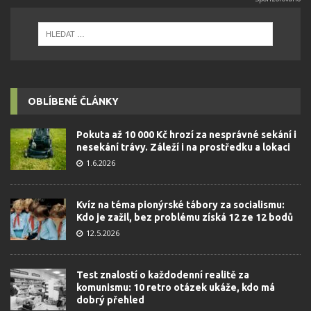
OBLÍBENÉ ČLÁNKY
Pokuta až 10 000 Kč hrozí za nesprávné sekání i
nesekání trávy. Záleží i na prostředku a lokaci
1.6.2026
Kvíz na téma pionýrské tábory za socialismu:
Kdo je zažil, bez problému získá 12 ze 12 bodů
12.5.2026
Test znalostí o každodenní realitě za
komunismu: 10 retro otázek ukáže, kdo má
dobrý přehled