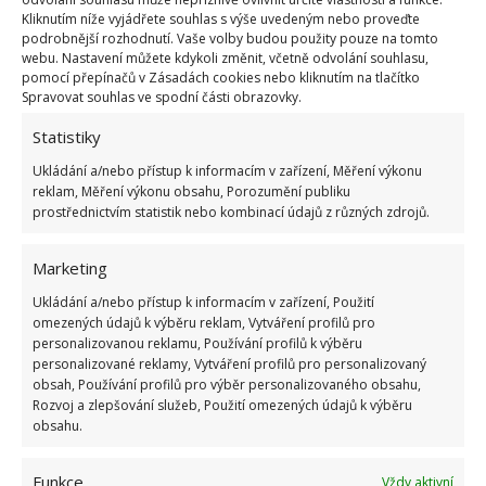
Kliknutím níže vyjádřete souhlas s výše uvedeným nebo proveďte
vše vybírat skutečně pečlivě, ve stylu, který se do
podrobnější rozhodnutí. Vaše volby budou použity pouze na tomto
starého domu hodí, aby se podařilo dobře propojit
webu. Nastavení můžete kdykoli změnit, včetně odvolání souhlasu,
pomocí přepínačů v Zásadách cookies nebo kliknutím na tlačítko
historii a současnost, staré a nové. Zajímavé je také
Spravovat souhlas ve spodní části obrazovky.
zvolení barev. Pokud jde o nábytek, dominantními
Statistiky
barvami jsou světlé odstíny bílé, béžové a hnědé.
Ukládání a/nebo přístup k informacím v zařízení, Měření výkonu
Nápadité jsou i další dekorace, jako například
reklam, Měření výkonu obsahu, Porozumění publiku
závěsy či osvětlení.
prostřednictvím statistik nebo kombinací údajů z různých zdrojů.
Marketing
Ukládání a/nebo přístup k informacím v zařízení, Použití
omezených údajů k výběru reklam, Vytváření profilů pro
personalizovanou reklamu, Používání profilů k výběru
personalizované reklamy, Vytváření profilů pro personalizovaný
obsah, Používání profilů pro výběr personalizovaného obsahu,
Rozvoj a zlepšování služeb, Použití omezených údajů k výběru
obsahu.
Funkce
Vždy aktivní