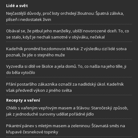
Lidé a svět
Nejčastější důvody, proč listy orchidejí žloutnou: Špatná zálivka,
plíseň i nedostatek živin
Obával se, že pitbul jeho manželky, ublíží novorozené dceři. To, co
se stalo, když je nechali samotné v obýváku, nečekal
Kadeřník proměnil bezdomovce Marka: Z výsledku cizí lidé sotva
poznali, že jde o stejného muže
Vyzvedla si dítě ve školce a jela domů. To, co našla na jeho těle, ji
do běla vytočilo
Přání postaršího zákazníka označil za nadlidský úkol. Kadeřník
však předvedl výkon z jiného světa
Recepty a vaření
Chléb s vařeným vepřovým masem a šťávou: Staročeský způsob,
jak z jednoduché suroviny udělat pořádné jídlo
Pikantní pánev s mletým masem a zeleninou: Šťavnatá směs na
křupavé česnekové topinky