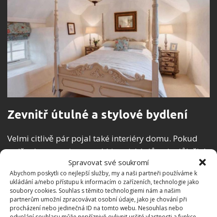
Zevnitř útulné a stylové bydlení
Velmi citlivě pár pojal také interiéry domu. Pokud
totiž rekonstruujete starý historický dům, je důležité,
Spravovat své soukromí
aby vše na první pohled nezářilo novotou a
Abychom poskytli co nejlepší služby, my a naši partneři používáme k
moderností, to celému domu ubírá na jeho kouzlu.
ukládání a/nebo přístupu k informacím o zařízeních, technologie jako
Naopak, i to, co je nové, musí mít na první pohled na
soubory cookies. Souhlas s těmito technologiemi nám a našim
partnerům umožní zpracovávat osobní údaje, jako je chování při
sobě určitou patinu. Velmi důležitá je i správná
procházení nebo jedinečná ID na tomto webu. Nesouhlas nebo
volba nábytku a ostatních dekorací. Je vždy nutné
odvolání souhlasu může nepříznivě ovlivnit určité vlastnosti a funkce.