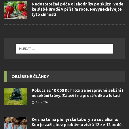
Nedostatečná péče o jahodníky po sklizni vede
ke slabé úrodě v příštím roce. Nevynechávejte
tyto činnosti
OBLÍBENÉ ČLÁNKY
Pokuta až 10 000 Kč hrozí za nesprávné sekání i
nesekání trávy. Záleží i na prostředku a lokaci
1.6.2026
Kvíz na téma pionýrské tábory za socialismu:
Kdo je zažil, bez problému získá 12 ze 12 bodů