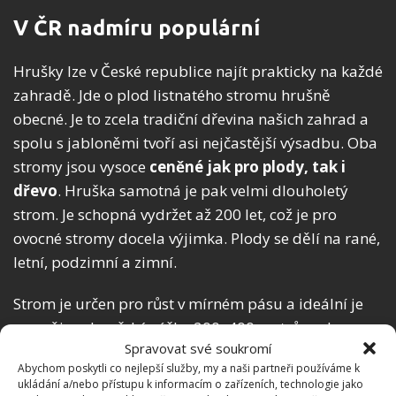
V ČR nadmíru populární
Hrušky lze v České republice najít prakticky na každé
zahradě. Jde o plod listnatého stromu hrušně
obecné. Je to zcela tradiční dřevina našich zahrad a
spolu s jabloněmi tvoří asi nejčastější výsadbu. Oba
stromy jsou vysoce
ceněné jak pro plody, tak i
dřevo
. Hruška samotná je pak velmi dlouholetý
strom. Je schopná vydržet až 200 let, což je pro
ovocné stromy docela výjimka. Plody se dělí na rané,
letní, podzimní a zimní.
Strom je určen pro růst v mírném pásu a ideální je
pro něj nadmořská výška 200–400 metrů nad
Spravovat své soukromí
mořem. Za vhodných podmínek ovšem prospívá i ve
Abychom poskytli co nejlepší služby, my a naši partneři používáme k
výškách nad 1 000 metrů.
ukládání a/nebo přístupu k informacím o zařízeních, technologie jako