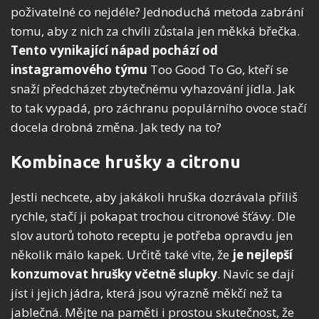
poživatelné co nejdéle? Jednoduchá metoda zabrání
tomu, aby z nich za chvíli zůstala jen měkká břečka.
Tento vynikající nápad
pochází od
instagramového týmu
Too Good To Go, kteří se
snaží předcházet zbytečnému vyhazování jídla. Jak
to tak vypadá, pro záchranu populárního ovoce stačí
docela drobná změna. Jak tedy na to?
Kombinace hrušky a citronu
Jestli nechcete, aby jakákoli hruška dozrávala příliš
rychle, stačí ji pokapat trochou citronové šťávy. Dle
slov autorů tohoto receptu je potřeba opravdu jen
několik málo kapek. Určitě také víte, že
je nejlepší
konzumovat hrušky včetně slupky
. Navíc se dají
jíst i jejich jádra, která jsou výrazně měkčí než ta
jablečná. Mějte na paměti i prostou skutečnost, že