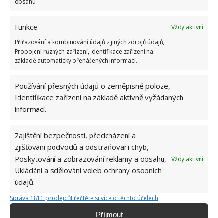
obsahu.
Funkce
Vždy aktivní
Přiřazování a kombinování údajů z jiných zdrojů údajů,
Propojení různých zařízení, Identifikace zařízení na
základě automaticky přenášených informací.
Fotografie: Pxhere
Používání přesných údajů o zeměpisné poloze,
Za zmínku stojí také dřevo, které je mezi výrobci i
Identifikace zařízení na základě aktivně vyžádaných
umělci velmi žádané. Hodí se k výrobě nábytku,
informací.
sklářských forem,
drobných nástrojů (sošky, pera,
násady)
, ale i těch hudebních. Staví se z něj také
Zajištění bezpečnosti, předcházení a
historické modely lodí a je krásně narůžovělé.
zjišťování podvodů a odstraňování chyb,
Poskytování a zobrazování reklamy a obsahu,
Vždy aktivní
Zdroj:
Gotowanie
Ukládání a sdělování voleb ochrany osobních
údajů.
Správa 1811 prodejců
Přečtěte si více o těchto účelech
Příjmout