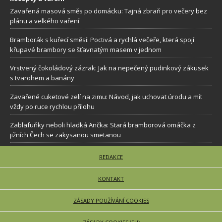
Zavařená masová směs po domácku: Tajná zbraň pro večery bez
plánu a velkého vaření
Bramborák s kuřecí směsí: Poctivá a rychlá večeře, která spojí
křupavé brambory se šťavnatým masem v jednom
Vrstvený čokoládový zázrak: Jak na nepečený pudinkový zákusek
s tvarohem a banány
Zavařené cuketové zelí na zimu: Návod, jak uchovat úrodu a mít
vždy po ruce rychlou přílohu
Zablafuňky neboli hladká Ančka: Stará bramborová omáčka z
jižních Čech se zakysanou smetanou
REDAKCE
KONTAKT
ZÁSADY POUŽÍVÁNÍ COOKIES