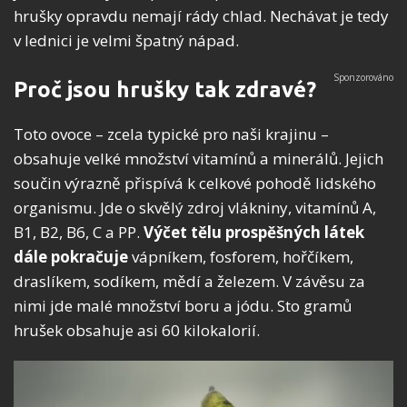
hrušky opravdu nemají rády chlad. Nechávat je tedy
v lednici je velmi špatný nápad.
Proč jsou hrušky tak zdravé?
Toto ovoce – zcela typické pro naši krajinu –
obsahuje velké množství vitamínů a minerálů. Jejich
součin výrazně přispívá k celkové pohodě lidského
organismu. Jde o skvělý zdroj vlákniny, vitamínů A,
B1, B2, B6, C a PP.
Výčet tělu prospěšných látek
dále pokračuje
vápníkem, fosforem, hořčíkem,
draslíkem, sodíkem, mědí a železem. V závěsu za
nimi jde malé množství boru a jódu. Sto gramů
hrušek obsahuje asi 60 kilokalorií.