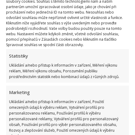
soubory cookies. Souhlas s těmito technologiemi nám a našim
Dříve jen šťáva
partnerům umožní zpracovávat osobní údaje, jako je chování při
procházení nebo jedinečná ID na tomto webu. Nesouhlas nebo
odvolání souhlasu může nepříznivě ovlivnit určité vlastnosti a funkce.
Konzumace plodů sahá až do doby před 3 000 lety,
Kliknutím níže vyjádřete souhlas s výše uvedeným nebo proveďte
podrobnější rozhodnutí. Vaše volby budou použity pouze na tomto
zmínky obsahují i prameny starých Řeků a Římanů.
webu. Nastavení můžete kdykoli změnit, včetně odvolání souhlasu,
Tehdejší plody ale zdaleka nebyly takové, jako je
pomocí přepínačů v Zásadách cookies nebo kliknutím na tlačítko
Spravovat souhlas ve spodní části obrazovky.
známe dnes. Z hrušek se tak většinou připravoval
pouze nápoj,
plody byly na jídlo příliš tuhé
. Stejně
Statistiky
jako u jabloně lze původ vysledovat do jihozápadní
Ukládání a/nebo přístup k informacím v zařízení, Měření výkonu
Číny. Během staletí se ovšem rozšířila do celého
reklam, Měření výkonu obsahu, Porozumění publiku
prostřednictvím statistik nebo kombinací údajů z různých zdrojů.
světa a bylo také vyšlechtěno mnoho dalších odrůd.
Marketing
Ukládání a/nebo přístup k informacím v zařízení, Použití
omezených údajů k výběru reklam, Vytváření profilů pro
personalizovanou reklamu, Používání profilů k výběru
personalizované reklamy, Vytváření profilů pro personalizovaný
obsah, Používání profilů pro výběr personalizovaného obsahu,
Rozvoj a zlepšování služeb, Použití omezených údajů k výběru