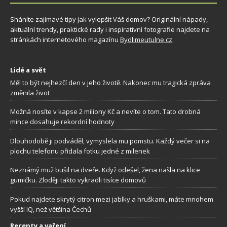
Sháníte zajímavé tipy jak vylepšit Váš domov? Originální nápady,
aktuální trendy, praktické rady i inspirativní fotografie najdete na
stránkách internetového magazínu
Bydlimeutulne.cz
.
Lidé a svět
Měl to být nejhezčí den v jeho životě. Nakonec mu tragická zpráva
změnila život
Možná nosíte v kapse 2 miliony Kč a nevíte o tom. Tato drobná
mince dosahuje rekordní hodnoty
Dlouhodobě ji podváděl, vymyslela mu pomstu. Každý večer si na
plochu telefonu přidala fotku jedné z milenek
Neznámý muž bušil na dveře. Když odešel, žena našla na klice
gumičku. Zloději takto vykradli tisíce domovů
Pokud najdete skrytý citron mezi jablky a hruškami, máte mnohem
vyšší IQ, než většina Čechů
Recepty a vaření