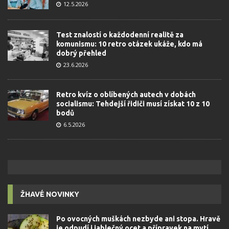
12.5.2026
Test znalostí o každodenní realitě za
komunismu: 10 retro otázek ukáže, kdo má
dobrý přehled
23.6.2026
Retro kvíz o oblíbených autech v dobách
socialismu: Tehdejší řidiči musí získat 10 z 10
bodů
6.5.2026
ŽHAVÉ NOVINKY
Po ovocných muškách nezbyde ani stopa. Hravě
je odpudí i jablečný ocet a přípravek na mytí