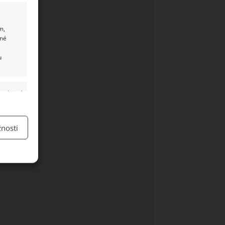
m,
ané
u
y aktivní
nosti
y aktivní