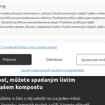
ing
 a/nebo přístup k informacím v zařízení, Použití omezených údajů k výběru rekla
í profilů pro personalizovanou reklamu, Používání profilů k výběru personalizov
 Vytváření profilů pro personalizovaný obsah, Používání profilů pro výběr
lizovaného obsahu, Rozvoj a zlepšování služeb, Použití omezených údajů k výběr
shrabat na jednu hromadu a připravit si plastové
plníte rozdrcenou směsí, je schovejte do stodoly
e
Vžd
11 prodejců
Přečtěte si více o těchto účelech
o mulč na trvalkových zahradách
. Časem se
ání a kombinování údajů z jiných zdrojů údajů, Propojení různých zařízení,
á listová plíseň, kterou rostliny naprosto zbožňují.
kace zařízení na základě automaticky přenášených informací.
Spravovat mož
Příjmout
Odmítnout
navíc je stylově kombinovatelná s jakoukoliv
ání přesných údajů o zeměpisné poloze, Identifikace zařízení na
Zásady cookies
Zásady používání cookies
Kontakt
ě aktivně vyžádaných informací.
ost, můžete spadaným listím
ění bezpečnosti, předcházení a zjišťování podvodů a
 vašem kompostu
ňování chyb, Poskytování a zobrazování reklamy a obsahu,
Vžd
ní a sdělování voleb ochrany osobních údajů.
ůžete si část z něj odložit na cca jeden měsíc
 česneku, jemných trvalek a růží. V tomto případě