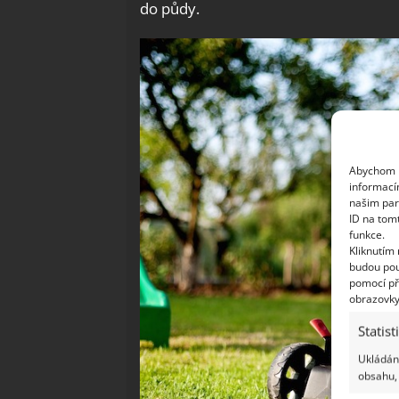
do půdy.
Abychom p
informací
našim par
ID na tom
funkce.
Kliknutím
budou pou
pomocí př
obrazovky
Statist
Ukládání
obsahu, 