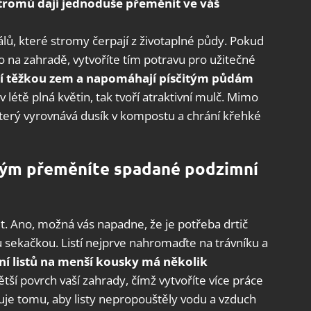
stromů dají jednoduše přeměnit ve váš
álů, které stromy čerpají z životaplné půdy. Pokud
 na zahradě, vytvoříte tím potravu pro užitečné
ují těžkou zem a napomáhají písčitým půdám
v létě plná květin, tak tvoří atraktivní mulč. Mimo
který vyrovnává dusík v kompostu a chrání křehké
rým přeměníte spadané podzimní
tit. Ano, možná vás napadne, že je potřeba drtič
nou sekačkou. Listí nejprve nahromaďte na trávníku a
ní listů na menší kousky má několik
tší povrch vaší zahrady, čímž vytvoříte více práce
uje tomu, aby listy nepropouštěly vodu a vzduch