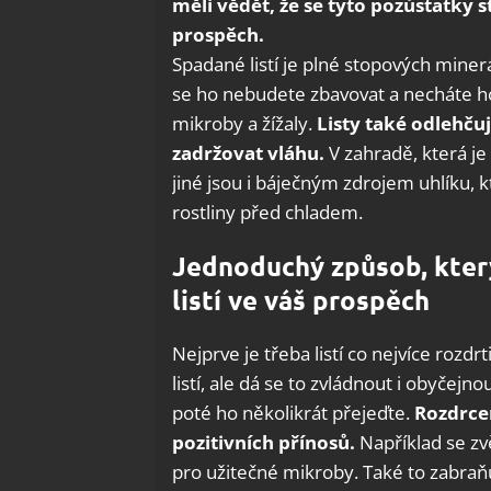
měli vědět, že se tyto pozůstatky 
prospěch.
Spadané listí je plné stopových miner
se ho nebudete zbavovat a necháte ho
mikroby a žížaly.
Listy také odlehč
zadržovat vláhu.
V zahradě, která je 
jiné jsou i báječným zdrojem uhlíku, 
rostliny před chladem.
Jednoduchý způsob, kte
listí ve váš prospěch
Nejprve je třeba listí co nejvíce rozdr
listí, ale dá se to zvládnout i obyčej
poté ho několikrát přejeďte.
Rozdrce
pozitivních přínosů.
Například se zvě
pro užitečné mikroby. Také to zabraň