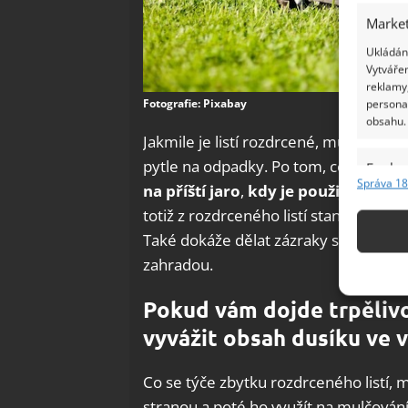
Market
Ukládání
Vytvářen
reklamy,
Fotografie: Pixabay
persona
obsahu.
Jakmile je listí rozdrcené, můžete je 
pytle na odpadky. Po tom, co pytle na
Funkc
Správa 18
na příští jaro
,
kdy je použijete jak
Přiřazov
totiž z rozdrceného listí stane takzvan
Identifi
Také dokáže dělat zázraky s půdou, a 
Použív
zahradou.
základ
Pokud vám dojde trpěliv
Zajišt
vyvážit obsah dusíku ve
odstra
Ukládá
Co se týče zbytku rozdrceného listí, m
stranou a poté ho využít na mulčování