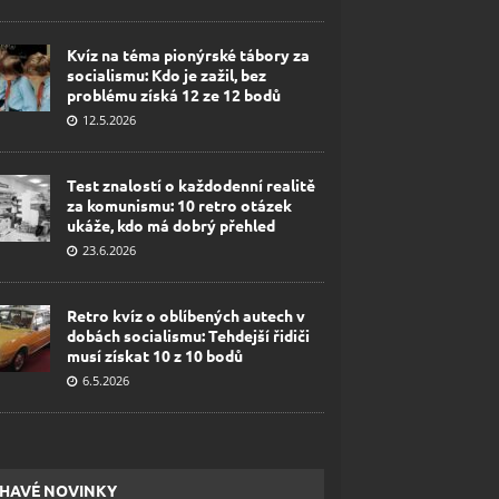
Kvíz na téma pionýrské tábory za
socialismu: Kdo je zažil, bez
problému získá 12 ze 12 bodů
12.5.2026
Test znalostí o každodenní realitě
za komunismu: 10 retro otázek
ukáže, kdo má dobrý přehled
23.6.2026
Retro kvíz o oblíbených autech v
dobách socialismu: Tehdejší řidiči
musí získat 10 z 10 bodů
6.5.2026
HAVÉ NOVINKY