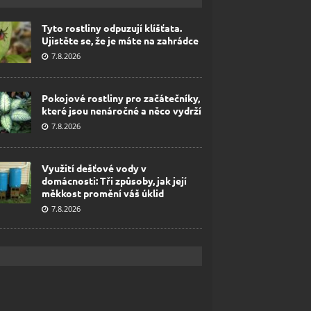
Tyto rostliny odpuzují klíšťata.
Ujistěte se, že je máte na zahrádce
7.8.2026
Pokojové rostliny pro začátečníky,
které jsou nenáročné a něco vydrží
7.8.2026
Využití dešťové vody v
domácnosti: Tři způsoby, jak její
měkkost promění váš úklid
7.8.2026