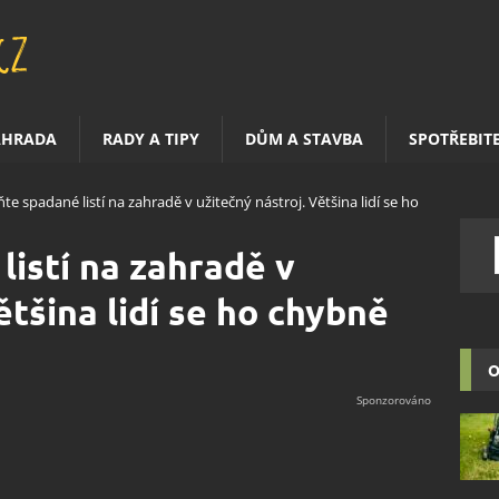
AHRADA
RADY A TIPY
DŮM A STAVBA
SPOTŘEBIT
e spadané listí na zahradě v užitečný nástroj. Většina lidí se ho
istí na zahradě v
ětšina lidí se ho chybně
O