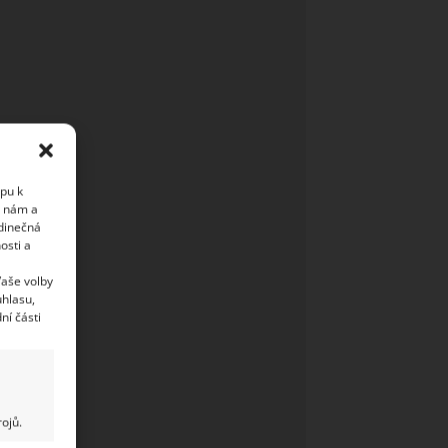
upu k
i nám a
edinečná
osti a
Vaše volby
uhlasu,
ní části
ojů.