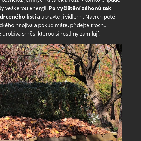
dy veškerou energii.
Po vyčištění záhonů tak
drceného listí
a upravte ji vidlemi. Navrch poté
ckého hnojiva a pokud máte, přidejte trochu
drobivá směs, kterou si rostliny zamilují.