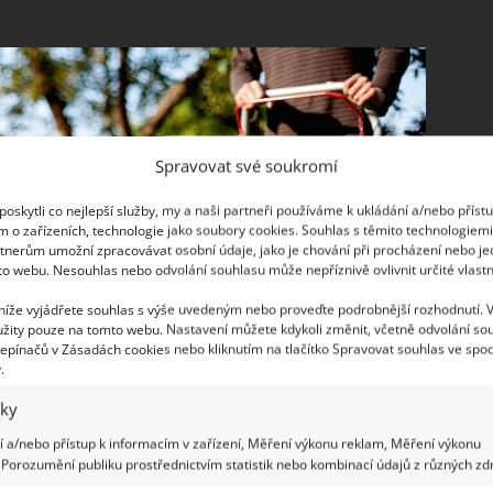
Spravovat své soukromí
oskytli co nejlepší služby, my a naši partneři používáme k ukládání a/nebo příst
m o zařízeních, technologie jako soubory cookies. Souhlas s těmito technologiem
tnerům umožní zpracovávat osobní údaje, jako je chování při procházení nebo j
to webu. Nesouhlas nebo odvolání souhlasu může nepříznivě ovlivnit určité vlastn
 níže vyjádřete souhlas s výše uvedeným nebo proveďte podrobnější rozhodnutí. 
žity pouze na tomto webu. Nastavení můžete kdykoli změnit, včetně odvolání so
epínačů v Zásadách cookies nebo kliknutím na tlačítko Spravovat souhlas ve spod
.
iky
 a/nebo přístup k informacím v zařízení, Měření výkonu reklam, Měření výkonu
Porozumění publiku prostřednictvím statistik nebo kombinací údajů z různých zdr