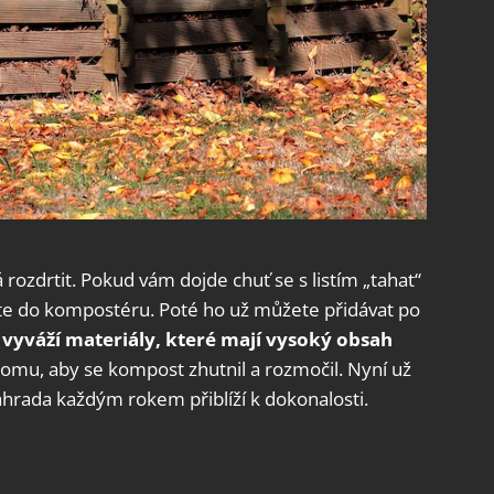
 rozdrtit. Pokud vám dojde chuť se s listím „tahat“
lte do kompostéru. Poté ho už můžete přidávat po
m
vyváží materiály, které mají vysoký obsah
 tomu, aby se kompost zhutnil a rozmočil. Nyní už
ahrada každým rokem přiblíží k dokonalosti.