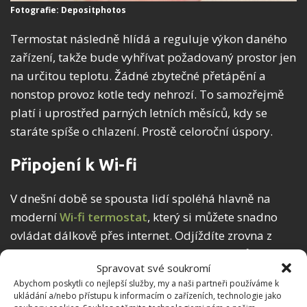
Fotografie: Depositphotos
Termostat následně hlídá a reguluje výkon daného
zařízení, takže bude vyhřívat požadovaný prostor jen
na určitou teplotu. Žádné zbytečné přetápění a
nonstop provoz kotle tedy nehrozí. To samozřejmě
platí i uprostřed parných letních měsíců, kdy se
staráte spíše o chlazení. Prostě celoroční úspory.
Připojení k Wi-fi
V dnešní době se spousta lidí spoléhá hlavně na
moderní
Wi-fi termostat
, který si můžete snadno
ovládat dálkově přes internet. Odjíždíte zrovna z
práce a víte, že budete doma přibližně za půl
Spravovat své soukromí
hodiny? V tom případě si předem naklikejte
Abychom poskytli co nejlepší služby, my a naši partneři používáme k
požadovanou teplotu. Díky tomu přijedete do
ukládání a/nebo přístupu k informacím o zařízeních, technologie jako