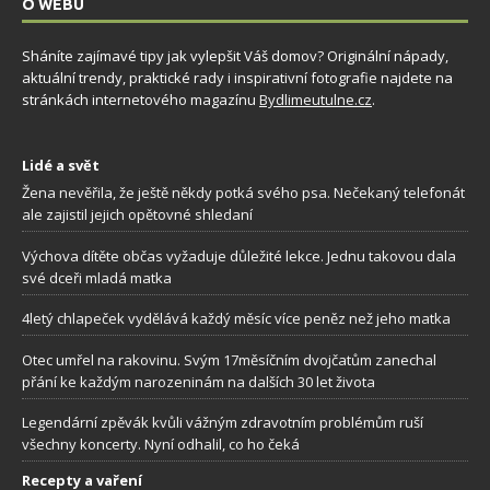
O WEBU
Sháníte zajímavé tipy jak vylepšit Váš domov? Originální nápady,
aktuální trendy, praktické rady i inspirativní fotografie najdete na
stránkách internetového magazínu
Bydlimeutulne.cz
.
Lidé a svět
Žena nevěřila, že ještě někdy potká svého psa. Nečekaný telefonát
ale zajistil jejich opětovné shledaní
Výchova dítěte občas vyžaduje důležité lekce. Jednu takovou dala
své dceři mladá matka
4letý chlapeček vydělává každý měsíc více peněz než jeho matka
Otec umřel na rakovinu. Svým 17měsíčním dvojčatům zanechal
přání ke každým narozeninám na dalších 30 let života
Legendární zpěvák kvůli vážným zdravotním problémům ruší
všechny koncerty. Nyní odhalil, co ho čeká
Recepty a vaření