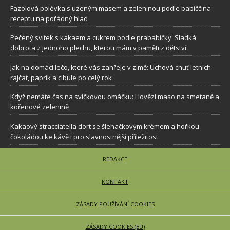
Fazolová polévka s uzeným masem a zeleninou podle babiččina
receptu na pořádný hlad
Pečený svítek s kakaem a cukrem podle prababičky: Sladká
dobrota z jednoho plechu, kterou mám v paměti z dětství
Jak na domácí lečo, které vás zahřeje v zimě: Uchová chuť letních
rajčat, paprik a cibule po celý rok
Když nemáte čas na svíčkovou omáčku: Hovězí maso na smetaně a
kořenové zelenině
Kakaový stracciatella dort se šlehačkovým krémem a hořkou
čokoládou ke kávě i pro slavnostnější příležitost
REDAKCE
KONTAKT
ZÁSADY POUŽÍVÁNÍ COOKIES
ZÁSADY COOKIES (EU)