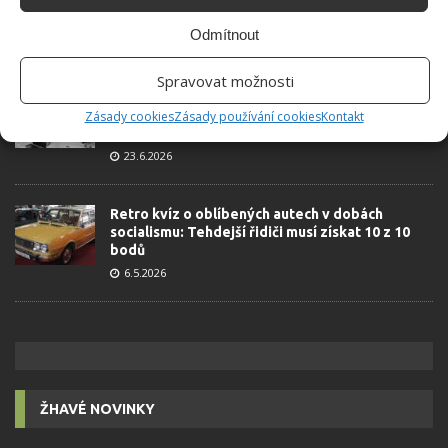
Kdo je zažil, bez problému získá 12 ze 12 bodů
Odmítnout
12.5.2026
Spravovat možnosti
Test znalostí o každodenní realitě za
komunismu: 10 retro otázek ukáže, kdo má
Zásady cookies
Zásady používání cookies
Kontakt
dobrý přehled
23.6.2026
Retro kvíz o oblíbených autech v dobách
socialismu: Tehdejší řidiči musí získat 10 z 10
bodů
6.5.2026
ŽHAVÉ NOVINKY