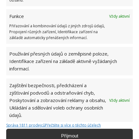
obsahu.
možné najít v j...
[Více o autorovi]
Funkce
Vždy aktivní
Přiřazování a kombinování údajů z jiných zdrojů údajů,
Propojení různých zařízení, Identifikace zařízení na
základě automaticky přenášených informací.
Používání přesných údajů o zeměpisné poloze,
Identifikace zařízení na základě aktivně vyžádaných
informací.
Zajištění bezpečnosti, předcházení a
OBLÍBENÉ ČLÁNKY
zjišťování podvodů a odstraňování chyb,
Poskytování a zobrazování reklamy a obsahu,
Vždy aktivní
Pokuta až 10 000 Kč hrozí za nesprávné sekání i
Ukládání a sdělování voleb ochrany osobních
nesekání trávy. Záleží i na prostředku a lokaci
údajů.
1.6.2026
Správa 1811 prodejců
Přečtěte si více o těchto účelech
Příjmout
Kvíz na téma pionýrské tábory za socialismu: