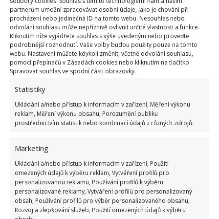
perfektně vytopené domácnosti.
soubory cookies. Souhlas s těmito technologiemi nám a našim
partnerům umožní zpracovávat osobní údaje, jako je chování při
procházení nebo jedinečná ID na tomto webu. Nesouhlas nebo
Některé kusy dokonce disponují vlastní geolokací,
odvolání souhlasu může nepříznivě ovlivnit určité vlastnosti a funkce.
Kliknutím níže vyjádřete souhlas s výše uvedeným nebo proveďte
jež sama nastaví teplotu podle toho, jestli jste zrovna
podrobnější rozhodnutí. Vaše volby budou použity pouze na tomto
doma, nebo někde na cestách.
webu. Nastavení můžete kdykoli změnit, včetně odvolání souhlasu,
pomocí přepínačů v Zásadách cookies nebo kliknutím na tlačítko
Spravovat souhlas ve spodní části obrazovky.
Mrkněte se na webové stránky oblíbeného
dodavatele Elima a ihned si budete moci
Statistiky
prohlédnout desítky druhů kvalitních termostatů.
Ukládání a/nebo přístup k informacím v zařízení, Měření výkonu
reklam, Měření výkonu obsahu, Porozumění publiku
prostřednictvím statistik nebo kombinací údajů z různých zdrojů.
Marketing
Ukládání a/nebo přístup k informacím v zařízení, Použití
Jiří Kolář
omezených údajů k výběru reklam, Vytváření profilů pro
personalizovanou reklamu, Používání profilů k výběru
Absolvent České zemědělské
personalizované reklamy, Vytváření profilů pro personalizovaný
univerzity, který je již od malička
obsah, Používání profilů pro výběr personalizovaného obsahu,
velkým kutilem. V podstatě vše, co je
Rozvoj a zlepšování služeb, Použití omezených údajů k výběru