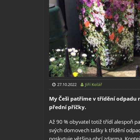
27.10.2022
Jiří Kolář
My Češi patříme v třídění odpadu 
přední příčky.
Až 90 % obyvatel totiž třídí alespoň pa
svých domovech tašky k třídění odpad
poskytuje většina obcí zdarma. Konte