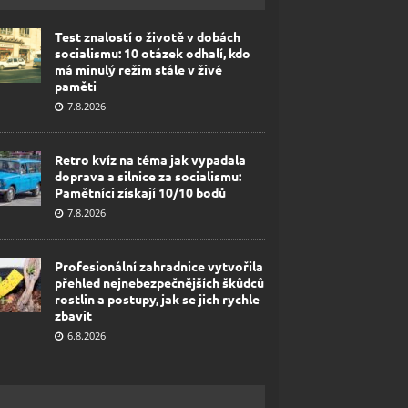
Test znalostí o životě v dobách
socialismu: 10 otázek odhalí, kdo
má minulý režim stále v živé
paměti
7.8.2026
Retro kvíz na téma jak vypadala
doprava a silnice za socialismu:
Pamětníci získají 10/10 bodů
7.8.2026
Profesionální zahradnice vytvořila
přehled nejnebezpečnějších škůdců
rostlin a postupy, jak se jich rychle
zbavit
6.8.2026