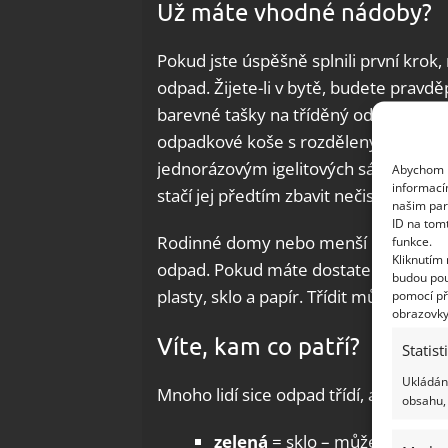
Už máte vhodné nádoby?
Pokud jste úspěšně splnili první krok
odpad. Žijete-li v bytě, budete pravd
barevné tašky na tříděný odpad. Ty se
odpadkové koše s rozděleným víkem.
jednorázovým igelitových sáčků či pyt
Abychom p
informací
stačí jej předtím zbavit nečistot.
našim par
ID na tom
Rodinné domy nebo menší bytovky pa
funkce.
Kliknutím
odpad. Pokud máte dostatek prostoru 
budou pou
plasty, sklo a papír. Třídit můžete i ko
pomocí př
obrazovky
Víte, kam co patří?
Statist
Ukládání
Mnoho lidí sice odpad třídí, ale špatně
obsahu, 
zelená
= sklo – můžeme vhazov