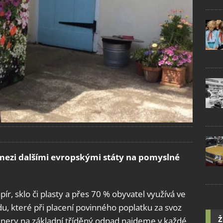
mezi dalšími evropskými státy na pomyslné
pír, sklo či plasty a přes 70 % obyvatel využívá ve
u, které při placení povinného poplatku za svoz
Ž
jnery na základní tříděný odpad najdeme v každé