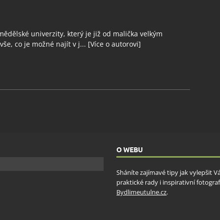
ědělské univerzity, který je již od malička velkým
še, co je možné najít v j...
[Více o autorovi]
O WEBU
Sháníte zajímavé tipy jak vylepšit 
praktické rady i inspirativní fotog
Bydlimeutulne.cz
.