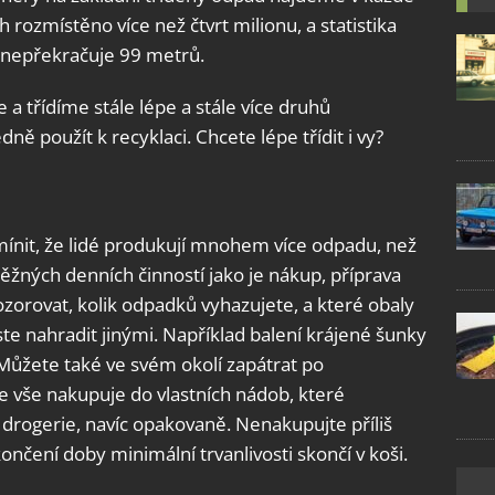
ch rozmístěno více než čtvrt milionu, a statistika
tě nepřekračuje 99 metrů.
 a třídíme stále lépe a stále více druhů
dně použít k recyklaci. Chcete lépe třídit i vy?
ínit, že lidé produkují mnohem více odpadu, než
ěžných denních činností jako je nákup, příprava
ozorovat, kolik odpadků vyhazujete, a které obaly
ste nahradit jinými. Například balení krájené šunky
. Můžete také ve svém okolí zapátrat po
 vše nakupuje do vlastních nádob, které
i drogerie, navíc opakovaně. Nenakupujte příliš
ončení doby minimální trvanlivosti skončí v koši.