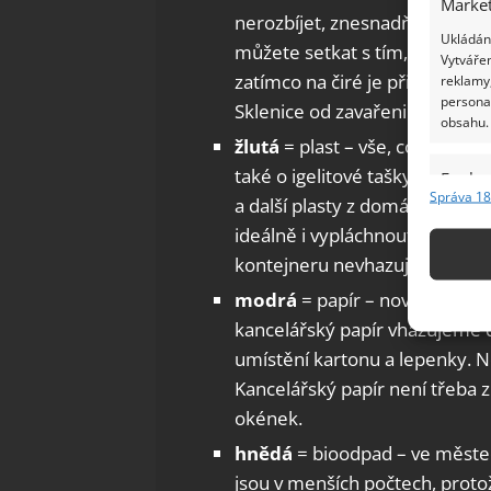
Market
nerozbíjet, znesnadňuje to nás
Ukládání
můžete setkat s tím, že do ze
Vytvářen
zatímco na čiré je přistavený 
reklamy,
persona
Sklenice od zavařenin můžete 
obsahu.
žlutá
= plast – vše, co je plas
také o igelitové tašky, staré p
Funkc
Správa 18
a další plasty z domácnosti. O
Přiřazov
ideálně i vypláchnout. Obaly 
Identifi
kontejneru nevhazujeme.
Použív
modrá
= papír – noviny, staré 
základ
kancelářský papír vhazujeme d
umístění kartonu a lepenky. N
Zajišt
Kancelářský papír není třeba 
odstra
okének.
Ukládá
hnědá
= bioodpad – ve městec
jsou v menších počtech, protož