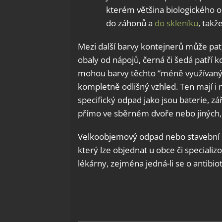
kterém většina biologického o
do záhonů a
do skleníku
, takž
Mezi další barvy kontejnerů může patř
obaly od nápojů, černá či šedá patří
mohou barvy těchto “méně využívanýc
kompletně odlišný vzhled. Ten mají i 
specifický odpad jako jsou baterie, 
přímo ve sběrném dvoře nebo jiných
Velkoobjemový odpad nebo stavební s
který lze objednat u obce či specializ
lékárny, zejména jedná-li se o antibiot