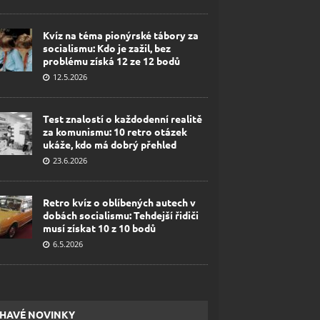
Kvíz na téma pionýrské tábory za
socialismu: Kdo je zažil, bez
problému získá 12 ze 12 bodů
12.5.2026
Test znalostí o každodenní realitě
za komunismu: 10 retro otázek
ukáže, kdo má dobrý přehled
23.6.2026
Retro kvíz o oblíbených autech v
dobách socialismu: Tehdejší řidiči
musí získat 10 z 10 bodů
6.5.2026
HAVÉ NOVINKY