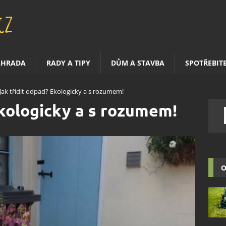
AHRADA
RADY A TIPY
DŮM A STAVBA
SPOTŘEBIT
Jak třídit odpad? Ekologicky a s rozumem!
Ekologicky a s rozumem!
O