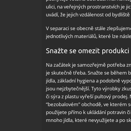
ulici, na veřejných prostranstvích je ji
uvádí, že jejich vzdálenost od bydliš
V separaci se obecně stále zlepšujeme
jednotlivých materiálů, které lze násle
Snažte se omezit produkci
Na začátek je samozřejmě potřeba zm
je skutečně třeba. Snažte se během b
jídla, základní hygiena a podobně vyp
jsou nejzbytečnější. Tyto výrobky zku
či sýra z plastu vyřeší pultový prodej
“bezobalovém” obchodě, ve kterém se
použijete přímo k ukládání potravin č
mnoho jídla, které nevyužijete a po sk