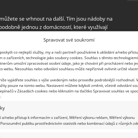
, můžete se vrhnout na další. Tím jsou nádoby na
ěpodobně jednou z domácností, které využívají
 dají opakovaně používat, stejně jako různé
Spravovat své soukromí
 U košů je často problémem zbytečné používání
lů. Tříděný odpad vkládejte do nádob i bez pytle,
oskytli co nejlepší služby, my a naši partneři používáme k ukládání a/nebo příst
m o zařízeních, technologie jako soubory cookies. Souhlas s těmito technologiem
tnerům umožní zpracovávat osobní údaje, jako je chování při procházení nebo j
to webu. Nesouhlas nebo odvolání souhlasu může nepříznivě ovlivnit určité vlastn
k disponují vlastními
popelnicemi
na třídený
 níže vyjádřete souhlas s výše uvedeným nebo proveďte podrobnější rozhodnutí. 
k jejich umístění, nemusíte se omezit pouze na
žity pouze na tomto webu. Nastavení můžete kdykoli změnit, včetně odvolání so
vy, baterie, oleje či bioodpad.
epínačů v Zásadách cookies nebo kliknutím na tlačítko Spravovat souhlas ve spod
.
iky
 a/nebo přístup k informacím v zařízení, Měření výkonu reklam, Měření výkonu
. Víte, co do jakého kontejneru patří?
Porozumění publiku prostřednictvím statistik nebo kombinací údajů z různých zdr
at sklo čiré i barevné. Dobré je jej schválně