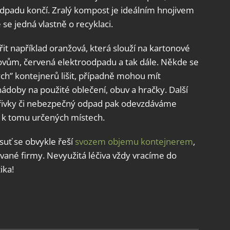
dpadu končí. Zralý kompost je ideálním hnojivem
e se jedná vlastně o recyklaci.
it například oranžová, která slouží na kartonové
 kovům, červená elektroodpadu a tak dále. Někde se
h” kontejnerů lišit, případně mohou mít
nádoby na použité oblečení, obuv a hračky. Další
zářivky či nebezpečný odpad pak odevzdáváme
, k tomu určených místech.
uť se obvykle řeší
svozem objemu kontejnerem
,
ované firmy. Nevyužitá léčiva vždy vracíme do
ika!