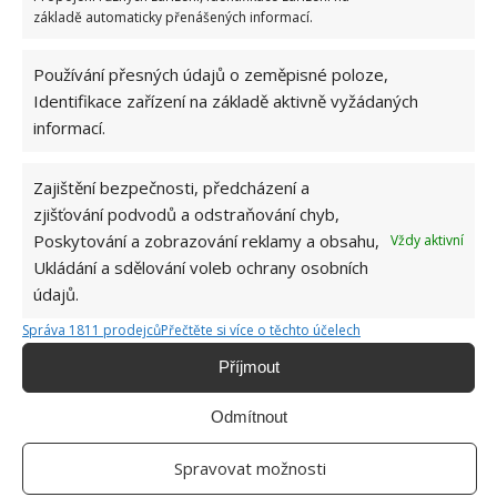
v růstu mnoha rostlin. Okurky také nesázejte v
základě automaticky přenášených informací.
blízkosti rajčat.
Používání přesných údajů o zeměpisné poloze,
Zdroj:
Porady Interia
Identifikace zařízení na základě aktivně vyžádaných
informací.
Zajištění bezpečnosti, předcházení a
zjišťování podvodů a odstraňování chyb,
Poskytování a zobrazování reklamy a obsahu,
Vždy aktivní
Ukládání a sdělování voleb ochrany osobních
údajů.
Správa 1811 prodejců
Přečtěte si více o těchto účelech
Příjmout
Odmítnout
Spravovat možnosti