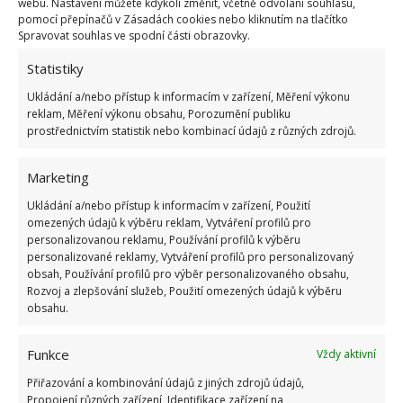
a mšice. Zároveň přitahují prospěšný hmyz, jako
webu. Nastavení můžete kdykoli změnit, včetně odvolání souhlasu,
pomocí přepínačů v Zásadách cookies nebo kliknutím na tlačítko
jsou berušky. Kopr může pro změnu zlepšit chuť
Spravovat souhlas ve spodní části obrazovky.
okurek, když ho vysadíte poblíž.
Z bylinek můžete
Statistiky
ještě sáhnout po bazalce
, koriandru, kmínu nebo
Ukládání a/nebo přístup k informacím v zařízení, Měření výkonu
saturejce. Moc to však s nimi nepřehánějte, příliš
reklam, Měření výkonu obsahu, Porozumění publiku
silné aroma kolem okurek by mohlo změnit jejich
prostřednictvím statistik nebo kombinací údajů z různých zdrojů.
chuť nežádoucím způsobem.
Marketing
Co byste vedle okurek sázet neměli
Ukládání a/nebo přístup k informacím v zařízení, Použití
omezených údajů k výběru reklam, Vytváření profilů pro
Melouny a tykve patří také do čeledi tykvovitých.
personalizovanou reklamu, Používání profilů k výběru
personalizované reklamy, Vytváření profilů pro personalizovaný
Jejich výsadba blízko sebe může zvýšit riziko šíření
obsah, Používání profilů pro výběr personalizovaného obsahu,
chorob a škůdců. Také by si braly z půdy stejné
Rozvoj a zlepšování služeb, Použití omezených údajů k výběru
obsahu.
živiny.
Brambory zase mohou přilákat
mandelinky bramborové
, které se také živí
Funkce
Vždy aktivní
rostlinami okurek. Ani fenykl není dobrým
sousedem, protože uvolňuje látky, jež mohou bránit
Přiřazování a kombinování údajů z jiných zdrojů údajů,
Propojení různých zařízení, Identifikace zařízení na