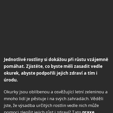
Jednotlivé rostliny si dokážou při růstu vzájemně
pomáhat. Zjistěte, co byste měli zasadit vedle
okurek, abyste podpořili jejich zdraví a tím i
úrodu.
Okurky jsou oblíbenou a osvěžující letní zeleninou a
mnoho lidí je pěstuje i na svých zahradách. Věděli
jste, že výsadba určitých rostlin vedle nich může
pomoci zlepšit jejich růst i zdraví? Tato
praxe,