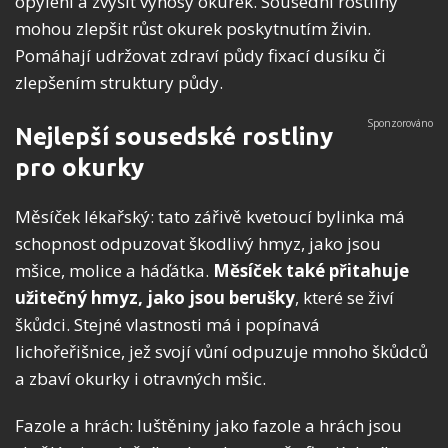
opylení a zvýšit výnosy okurek. Sousední rostliny
mohou zlepšit růst okurek poskytnutím živin.
Pomáhají udržovat zdraví půdy fixací dusíku či
zlepšením struktury půdy.
Nejlepší sousedské rostliny
pro okurky
Měsíček lékařský: tato zářivě kvetoucí bylinka má
schopnost odpuzovat škodlivý hmyz, jako jsou
mšice, molice a háďátka.
Měsíček také přitahuje
užitečný hmyz, jako jsou berušky
, které se živí
škůdci. Stejné vlastnosti má i popínavá
lichořeřišnice, jež svojí vůní odpuzuje mnoho škůdců
a zbaví okurky i otravných mšic.
Fazole a hrách: luštěniny jako fazole a hrách jsou