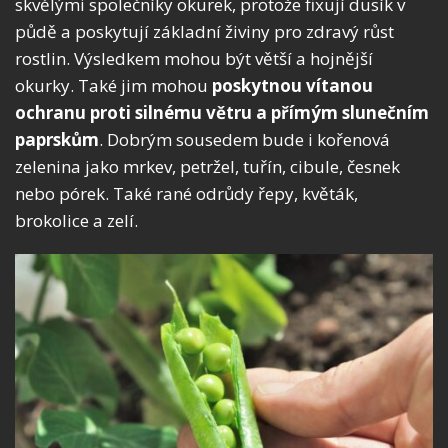
skvělými společníky okurek, protože fixují dusík v
půdě a poskytují základní živiny pro zdravý růst
rostlin. Výsledkem mohou být větší a hojnější
okurky. Také jim mohou
poskytnou vítanou
ochranu proti silnému větru a přímým slunečním
paprskům
. Dobrým sousedem bude i kořenová
zelenina jako mrkev, petržel, tuřín, cibule, česnek
nebo pórek. Také rané odrůdy řepy, květák,
brokolice a zelí.