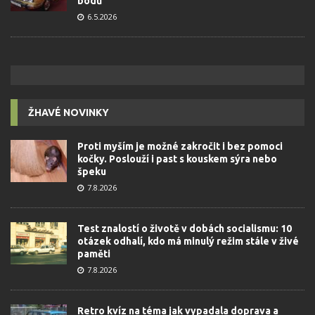
bodů
6.5.2026
ŽHAVÉ NOVINKY
Proti myším je možné zakročit i bez pomoci
kočky. Poslouží i past s kouskem sýra nebo
špeku
7.8.2026
Test znalostí o životě v dobách socialismu: 10
otázek odhalí, kdo má minulý režim stále v živé
paměti
7.8.2026
Retro kvíz na téma jak vypadala doprava a