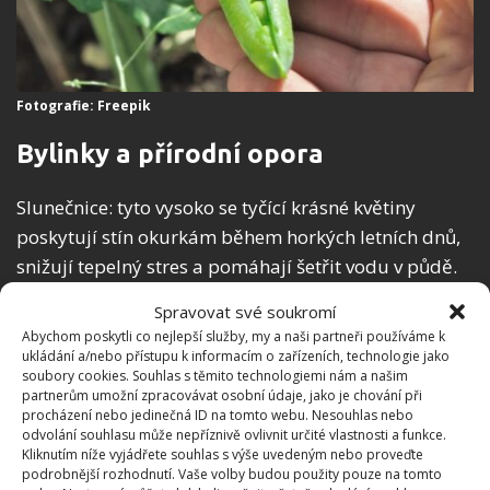
Fotografie: Freepik
Bylinky a přírodní opora
Slunečnice: tyto vysoko se tyčící krásné květiny
poskytují stín okurkám během horkých letních dnů,
snižují tepelný stres a pomáhají šetřit vodu v půdě.
Slunečnice také působí jako přírodní „mřížovina”
,
Spravovat své soukromí
která poskytuje okurkám oporu při šplhání.
Abychom poskytli co nejlepší služby, my a naši partneři používáme k
Podobné vlastnosti má i kukuřice, jež může okurkám
ukládání a/nebo přístupu k informacím o zařízeních, technologie jako
soubory cookies. Souhlas s těmito technologiemi nám a našim
také poskytovat stín a oporu.
partnerům umožní zpracovávat osobní údaje, jako je chování při
procházení nebo jedinečná ID na tomto webu. Nesouhlas nebo
Kopr a oregano: tyto aromatické byliny mohou
odvolání souhlasu může nepříznivě ovlivnit určité vlastnosti a funkce.
Kliknutím níže vyjádřete souhlas s výše uvedeným nebo proveďte
pomoci odpuzovat škodlivý hmyz, jako jsou svilušky
podrobnější rozhodnutí. Vaše volby budou použity pouze na tomto