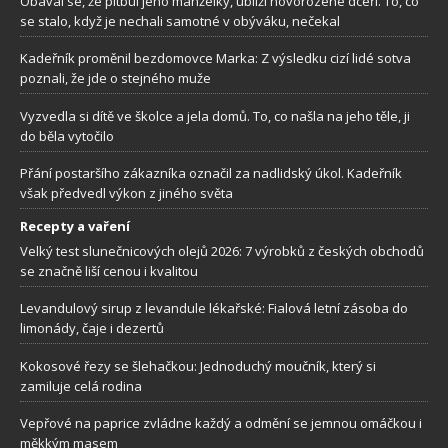
Obával se, že pitbul jeho manželky, ublíží novorozené dceři. To, co
se stalo, když je nechali samotné v obýváku, nečekal
Kadeřník proměnil bezdomovce Marka: Z výsledku cizí lidé sotva
poznali, že jde o stejného muže
Vyzvedla si dítě ve školce a jela domů. To, co našla na jeho těle, ji
do běla vytočilo
Přání postaršího zákazníka označil za nadlidský úkol. Kadeřník
však předvedl výkon z jiného světa
Recepty a vaření
Velký test slunečnicových olejů 2026: 7 výrobků z českých obchodů
se značně liší cenou i kvalitou
Levandulový sirup z levandule lékařské: Fialová letní zásoba do
limonády, čaje i dezertů
Kokosové řezy se šlehačkou: Jednoduchý moučník, který si
zamiluje celá rodina
Vepřové na paprice zvládne každý a odmění se jemnou omáčkou i
měkkým masem