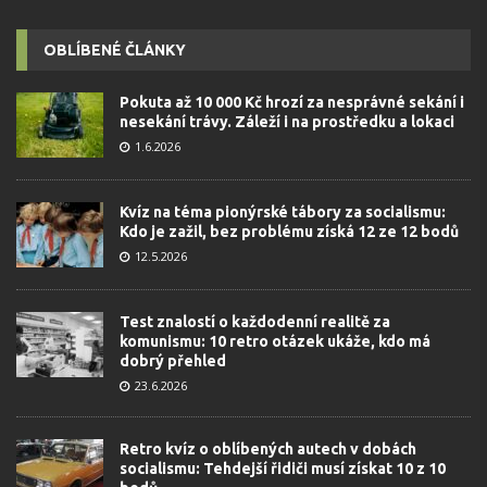
OBLÍBENÉ ČLÁNKY
Pokuta až 10 000 Kč hrozí za nesprávné sekání i
nesekání trávy. Záleží i na prostředku a lokaci
1.6.2026
Kvíz na téma pionýrské tábory za socialismu:
Kdo je zažil, bez problému získá 12 ze 12 bodů
12.5.2026
Test znalostí o každodenní realitě za
komunismu: 10 retro otázek ukáže, kdo má
dobrý přehled
23.6.2026
Retro kvíz o oblíbených autech v dobách
socialismu: Tehdejší řidiči musí získat 10 z 10