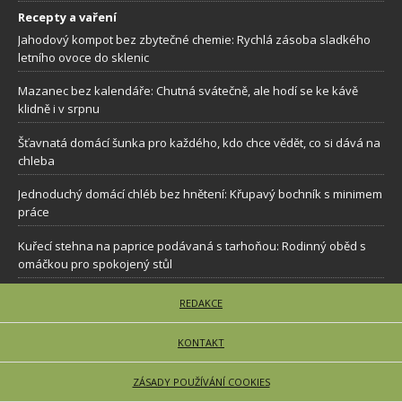
Recepty a vaření
Jahodový kompot bez zbytečné chemie: Rychlá zásoba sladkého
letního ovoce do sklenic
Mazanec bez kalendáře: Chutná svátečně, ale hodí se ke kávě
klidně i v srpnu
Šťavnatá domácí šunka pro každého, kdo chce vědět, co si dává na
chleba
Jednoduchý domácí chléb bez hnětení: Křupavý bochník s minimem
práce
Kuřecí stehna na paprice podávaná s tarhoňou: Rodinný oběd s
omáčkou pro spokojený stůl
REDAKCE
KONTAKT
ZÁSADY POUŽÍVÁNÍ COOKIES