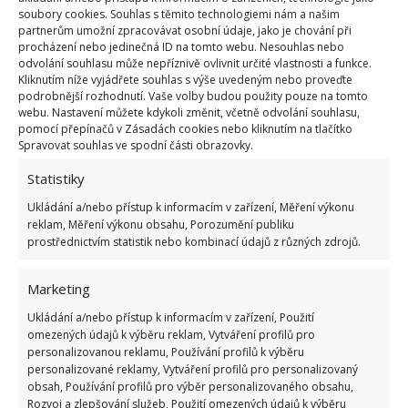
soubory cookies. Souhlas s těmito technologiemi nám a našim
partnerům umožní zpracovávat osobní údaje, jako je chování při
procházení nebo jedinečná ID na tomto webu. Nesouhlas nebo
odvolání souhlasu může nepříznivě ovlivnit určité vlastnosti a funkce.
Fotografie: Freepik
Kliknutím níže vyjádřete souhlas s výše uvedeným nebo proveďte
podrobnější rozhodnutí. Vaše volby budou použity pouze na tomto
Pravidelná zálivka má také vliv na dozrávání rajčat.
webu. Nastavení můžete kdykoli změnit, včetně odvolání souhlasu,
Na tu je však potřeba myslet už v průběhu kvetení.
pomocí přepínačů v Zásadách cookies nebo kliknutím na tlačítko
Spravovat souhlas ve spodní části obrazovky.
Nejvíce rajčatům prospívá pravidelná, ale mírnější
zálivka. Naopak v době zrání byste měli zálivku
Statistiky
snižovat.
Někteří zahradníci přestávají v tomto
Ukládání a/nebo přístup k informacím v zařízení, Měření výkonu
období zalévat rajčata úplně
. Rajčata, která
reklam, Měření výkonu obsahu, Porozumění publiku
prostřednictvím statistik nebo kombinací údajů z různých zdrojů.
nestačí dozrát na rostlině, můžete doma uložit do
papírového sáčku se zralým banánem nebo jablkem.
Marketing
Uvidíte, že ještě zčervenají a dozrají.
Ukládání a/nebo přístup k informacím v zařízení, Použití
omezených údajů k výběru reklam, Vytváření profilů pro
Zdroj:
Interia
personalizovanou reklamu, Používání profilů k výběru
personalizované reklamy, Vytváření profilů pro personalizovaný
obsah, Používání profilů pro výběr personalizovaného obsahu,
Rozvoj a zlepšování služeb, Použití omezených údajů k výběru