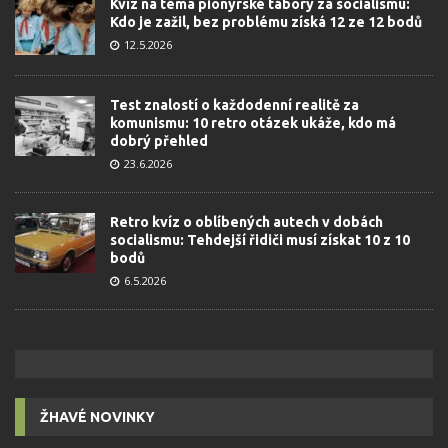
Kvíz na téma pionýrské tábory za socialismu:
Kdo je zažil, bez problému získá 12 ze 12 bodů
12.5.2026
Test znalostí o každodenní realitě za
komunismu: 10 retro otázek ukáže, kdo má
dobrý přehled
23.6.2026
Retro kvíz o oblíbených autech v dobách
socialismu: Tehdejší řidiči musí získat 10 z 10
bodů
6.5.2026
ŽHAVÉ NOVINKY