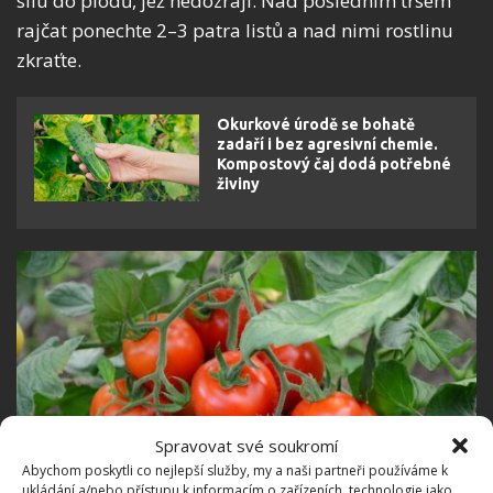
sílu do plodů, jež nedozrají. Nad posledním trsem
rajčat ponechte 2–3 patra listů a nad nimi rostlinu
zkraťte.
Okurkové úrodě se bohatě
zadaří i bez agresivní chemie.
Kompostový čaj dodá potřebné
živiny
Spravovat své soukromí
Abychom poskytli co nejlepší služby, my a naši partneři používáme k
ukládání a/nebo přístupu k informacím o zařízeních, technologie jako