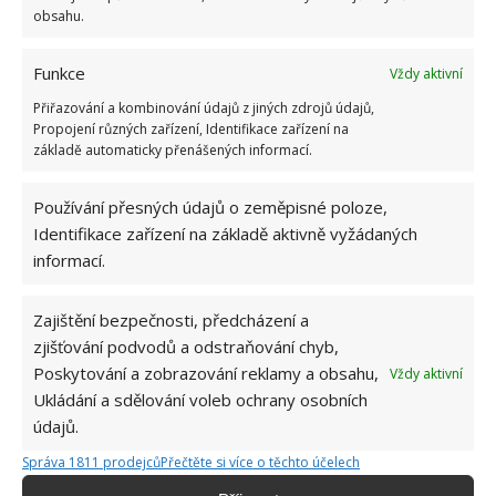
obsahu.
Funkce
Vždy aktivní
Přiřazování a kombinování údajů z jiných zdrojů údajů,
Propojení různých zařízení, Identifikace zařízení na
základě automaticky přenášených informací.
Používání přesných údajů o zeměpisné poloze,
Identifikace zařízení na základě aktivně vyžádaných
informací.
Zajištění bezpečnosti, předcházení a
zjišťování podvodů a odstraňování chyb,
Poskytování a zobrazování reklamy a obsahu,
Vždy aktivní
DOZRÁVÁNÍ RAJČAT
RAJČATA
ZÁLIVKA
Ukládání a sdělování voleb ochrany osobních
údajů.
Správa 1811 prodejců
Přečtěte si více o těchto účelech
Jiří Kolář