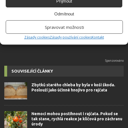
Příjmout
Absolvent České zemědělské
univerzity, který je již od malička
Odmítnout
velkým kutilem. V podstatě vše, co je
možné najít v j...
[Více o autorovi]
Spravovat možnosti
Zásady cookies
Zásady používání cookies
Kontakt
SOUVISEJÍCÍ ČLÁNKY
Zbytků starého chleba by byla v koši škoda.
Poslouží jako účinné hnojivo pro rajčata
Nemoci mohou postihnout i rajčata. Pokud se
tak stane, rychlá reakce je klíčová pro záchranu
úrody