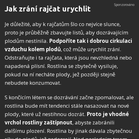
Jak zrání rajčat urychlit
Je důležité, aby k rajčatům šlo co nejvíce slunce,
proto je průběžně zbavujte listů, aby dozrávajícím
plodům nestínila.
Podpoříte tak i dobrou cirkulaci
vzduchu kolem plodů
, což může urychlit zrání.
Odstraňujte i ta rajčata, která jsou nevzhledná nebo
napadená plísní. Rostlina se zbytečně vysiluje,
pokud na ní necháte plody, jež později stejně
nebudete konzumovat.
S končícím létem se dozrávání začne zpomalovat, ale
rostlina bude mít tendenci stále nasazovat na nové
plody, které už nestihnou dozrát.
Proto je vhodné
vrchol rostliny zaštípnout
, abyste zabránili
dalšímu plození. Rostlina by jinak dávala zbytečnou