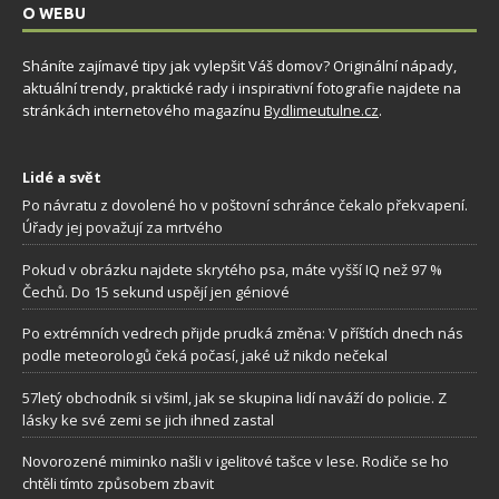
O WEBU
Sháníte zajímavé tipy jak vylepšit Váš domov? Originální nápady,
aktuální trendy, praktické rady i inspirativní fotografie najdete na
stránkách internetového magazínu
Bydlimeutulne.cz
.
Lidé a svět
Po návratu z dovolené ho v poštovní schránce čekalo překvapení.
Úřady jej považují za mrtvého
Pokud v obrázku najdete skrytého psa, máte vyšší IQ než 97 %
Čechů. Do 15 sekund uspějí jen géniové
Po extrémních vedrech přijde prudká změna: V příštích dnech nás
podle meteorologů čeká počasí, jaké už nikdo nečekal
57letý obchodník si všiml, jak se skupina lidí naváží do policie. Z
lásky ke své zemi se jich ihned zastal
Novorozené miminko našli v igelitové tašce v lese. Rodiče se ho
chtěli tímto způsobem zbavit