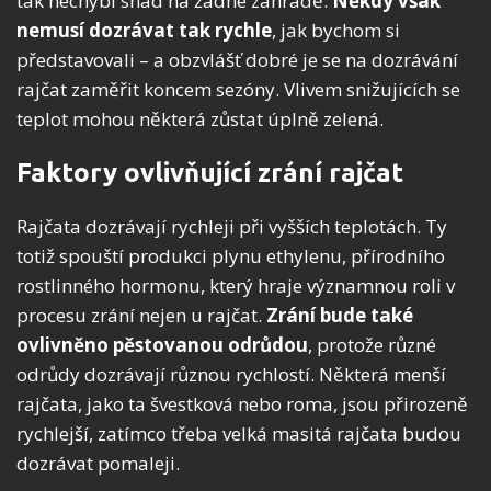
tak nechybí snad na žádné zahradě.
Někdy však
nemusí dozrávat tak rychle
, jak bychom si
představovali – a obzvlášť dobré je se na dozrávání
rajčat zaměřit koncem sezóny. Vlivem snižujících se
teplot mohou některá zůstat úplně zelená.
Faktory ovlivňující zrání rajčat
Rajčata dozrávají rychleji při vyšších teplotách. Ty
totiž spouští produkci plynu ethylenu, přírodního
rostlinného hormonu, který hraje významnou roli v
procesu zrání nejen u rajčat.
Zrání bude také
ovlivněno pěstovanou odrůdou
, protože různé
odrůdy dozrávají různou rychlostí. Některá menší
rajčata, jako ta švestková nebo roma, jsou přirozeně
rychlejší, zatímco třeba velká masitá rajčata budou
dozrávat pomaleji.