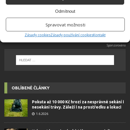
rozhodla zůstat. Její v...
[Více o
autorovi]
Odmítnout
Spravovat možnosti
Zásady cookies
Zásady používání cookies
Kontakt
OBLÍBENÉ ČLÁNKY
Pokuta až 10 000 Kč hrozí za nesprávné sekání i
nesekání trávy. Záleží i na prostředku a lokaci
1.6.2026