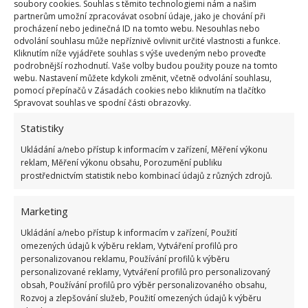
soubory cookies. Souhlas s těmito technologiemi nám a našim
suchého dřezu. Mouku poté po dřezu opět rozetřete
partnerům umožní zpracovávat osobní údaje, jako je chování při
za pomoci měkkého hadříku či houbičky. Pak už
procházení nebo jedinečná ID na tomto webu. Nesouhlas nebo
odvolání souhlasu může nepříznivě ovlivnit určité vlastnosti a funkce.
stačí jen mouku spláchnout a dřez bude čistý a
Kliknutím níže vyjádřete souhlas s výše uvedeným nebo proveďte
lesklý jako nikdy před tím.
podrobnější rozhodnutí. Vaše volby budou použity pouze na tomto
webu. Nastavení můžete kdykoli změnit, včetně odvolání souhlasu,
pomocí přepínačů v Zásadách cookies nebo kliknutím na tlačítko
Na co ještě lze použít mouku?
Spravovat souhlas ve spodní části obrazovky.
Statistiky
Kromě čistění dřezu můžete mouku použít i na
oblečení, které jste si například při vaření znečistili
Ukládání a/nebo přístup k informacím v zařízení, Měření výkonu
reklam, Měření výkonu obsahu, Porozumění publiku
mastnotou. Stačí na skvrnu nasypat malé množství
prostřednictvím statistik nebo kombinací údajů z různých zdrojů.
mouky, mastnota se do ní vsákne a poté mouku i
s mastnotou z oblečení lehce odstraníte. Když poté
Marketing
oblečení vyperete, mastnota na něm nezanechá
Ukládání a/nebo přístup k informacím v zařízení, Použití
žádnou stopu.
omezených údajů k výběru reklam, Vytváření profilů pro
personalizovanou reklamu, Používání profilů k výběru
personalizované reklamy, Vytváření profilů pro personalizovaný
obsah, Používání profilů pro výběr personalizovaného obsahu,
Rozvoj a zlepšování služeb, Použití omezených údajů k výběru