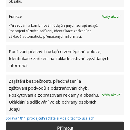
obsahu.
Funkce
Vždy aktivní
Přiřazování a kombinování údajů z jiných zdrojů údajů,
Propojení různých zařízení, Identifikace zařízení na
základě automaticky přenášených informací.
Používání přesných údajů o zeměpisné poloze,
Identifikace zařízení na základě aktivně vyžádaných
informací.
Zajištění bezpečnosti, předcházení a
zjišťování podvodů a odstraňování chyb,
Poskytování a zobrazování reklamy a obsahu,
Vždy aktivní
Ukládání a sdělování voleb ochrany osobních
Hana Musilová
údajů.
Do redakce Bydlimeutulne.cz se
Správa 1811 prodejců
Přečtěte si více o těchto účelech
přidala během svých studií a práce
redaktorky ji tak nadchla, že se
Příjmout