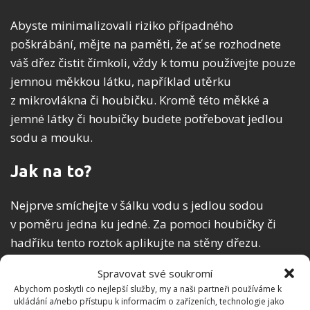
Abyste minimalizovali riziko případného
poškrábání, mějte na paměti, že ať se rozhodnete
váš dřez čistit čímkoli, vždy k tomu používejte pouze
jemnou měkkou látku, například utěrku
z mikrovlákna či houbičku. Kromě této měkké a
jemné látky či houbičky budete potřebovat jedlou
sodu a mouku.
Jak na to?
Nejprve smíchejte v šálku vodu s jedlou sodou
v poměru jedna ku jedné. Za pomoci houbičky či
hadříku tento roztok aplikujte na stěny dřezu.
Nechte několik málo minut působit a poté dřez
Spravovat své soukromí
opláchněte čistou vodou a důkladně vysušte. Další
Abychom poskytli co nejlepší služby, my a naši partneři používáme k
krok spočívá v nasypání půl šálku mouky do
ukládání a/nebo přístupu k informacím o zařízeních, technologie jako