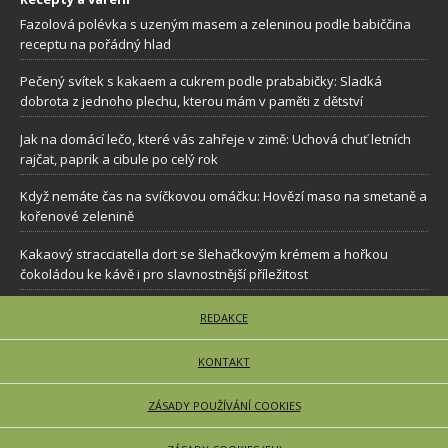
Fazolová polévka s uzeným masem a zeleninou podle babiččina
receptu na pořádný hlad
Pečený svítek s kakaem a cukrem podle prababičky: Sladká
dobrota z jednoho plechu, kterou mám v paměti z dětství
Jak na domácí lečo, které vás zahřeje v zimě: Uchová chuť letních
rajčat, paprik a cibule po celý rok
Když nemáte čas na svíčkovou omáčku: Hovězí maso na smetaně a
kořenové zelenině
Kakaový stracciatella dort se šlehačkovým krémem a hořkou
čokoládou ke kávě i pro slavnostnější příležitost
REDAKCE
KONTAKT
ZÁSADY POUŽÍVÁNÍ COOKIES