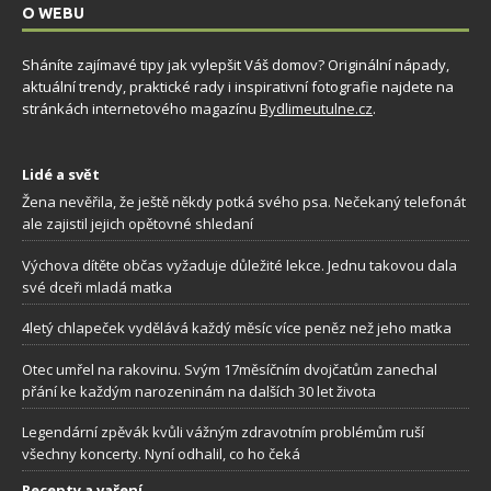
O WEBU
Sháníte zajímavé tipy jak vylepšit Váš domov? Originální nápady,
aktuální trendy, praktické rady i inspirativní fotografie najdete na
stránkách internetového magazínu
Bydlimeutulne.cz
.
Lidé a svět
Žena nevěřila, že ještě někdy potká svého psa. Nečekaný telefonát
ale zajistil jejich opětovné shledaní
Výchova dítěte občas vyžaduje důležité lekce. Jednu takovou dala
své dceři mladá matka
4letý chlapeček vydělává každý měsíc více peněz než jeho matka
Otec umřel na rakovinu. Svým 17měsíčním dvojčatům zanechal
přání ke každým narozeninám na dalších 30 let života
Legendární zpěvák kvůli vážným zdravotním problémům ruší
všechny koncerty. Nyní odhalil, co ho čeká
Recepty a vaření