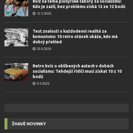
Kvíz na téma pionýrské tábory za socialismu:
Kdo je zažil, bez problému získá 12 ze 12 bodů
12.5.2026
Test znalostí o každodenní realitě za
komunismu: 10 retro otázek ukáže, kdo má
dobrý přehled
23.6.2026
Retro kvíz o oblíbených autech v dobách
socialismu: Tehdejší řidiči musí získat 10 z 10
bodů
6.5.2026
ŽHAVÉ NOVINKY