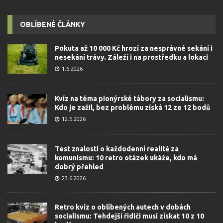
OBLÍBENÉ ČLÁNKY
Pokuta až 10 000 Kč hrozí za nesprávné sekání i
nesekání trávy. Záleží i na prostředku a lokaci
1.6.2026
Kvíz na téma pionýrské tábory za socialismu:
Kdo je zažil, bez problému získá 12 ze 12 bodů
12.5.2026
Test znalostí o každodenní realitě za
komunismu: 10 retro otázek ukáže, kdo má
dobrý přehled
23.6.2026
Retro kvíz o oblíbených autech v dobách
socialismu: Tehdejší řidiči musí získat 10 z 10