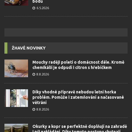
bodů
6.5.2026
ŽHAVÉ NOVINKY
Mouchy raději poletí o domácnost dále. Kromě
chemikálií je odpudí i citron s hřebíčkem
8.8.2026
Díky vhodné přípravě nebudou letní horka
problém. Pomůže i zatemňování a načasované
větrání
8.8.2026
Okurky a kopr se perfektně doplňují na zahradě
i při nakládání. Díky tomuto postupu chutnají