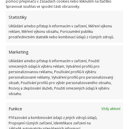
první pohled zcela dokonalý ráz. A to znamená, že
pomocí přepínačů v Zásadách cookies nebo kliknutím na tlačítko
Spravovat souhlas ve spodní části obrazovky.
láká na velmi povedenou kombinaci kamenných
stěn, která byla doplněna stylově vypadajícím
Statistiky
dřevem, ze kterého jsou vyrobeny klíčové prvky,
Ukládání a/nebo přístup k informacím v zařízení, Měření výkonu
včetně nábytku. Vše vypadá velmi originálně a také
reklam, Měření výkonu obsahu, Porozumění publiku
prostřednictvím statistik nebo kombinací údajů z různých zdrojů.
dokonale sladěně.
Marketing
Ukládání a/nebo přístup k informacím v zařízení, Použití
omezených údajů k výběru reklam, Vytváření profilů pro
personalizovanou reklamu, Používání profilů k výběru
personalizované reklamy, Vytváření profilů pro personalizovaný
obsah, Používání profilů pro výběr personalizovaného obsahu,
Rozvoj a zlepšování služeb, Použití omezených údajů k výběru
obsahu.
Funkce
Vždy aktivní
Přiřazování a kombinování údajů z jiných zdrojů údajů,
Propojení různých zařízení, Identifikace zařízení na
základě automaticky přenášených informací.