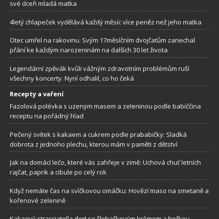
své dceři mladá matka
4letý chlapeček vydělává každý měsíc více peněz než jeho matka
Otec umřel na rakovinu. Svým 17měsíčním dvojčatům zanechal
přání ke každým narozeninám na dalších 30 let života
Legendární zpěvák kvůli vážným zdravotním problémům ruší
všechny koncerty. Nyní odhalil, co ho čeká
Recepty a vaření
Fazolová polévka s uzeným masem a zeleninou podle babiččina
receptu na pořádný hlad
Pečený svítek s kakaem a cukrem podle prababičky: Sladká
dobrota z jednoho plechu, kterou mám v paměti z dětství
Jak na domácí lečo, které vás zahřeje v zimě: Uchová chuť letních
rajčat, paprik a cibule po celý rok
Když nemáte čas na svíčkovou omáčku: Hovězí maso na smetaně a
kořenové zelenině
Kakaový stracciatella dort se šlehačkovým krémem a hořkou