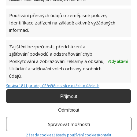
Topení v krbových kamnech
Používání přesných údajů o zeměpisné poloze,
Identifikace zařízení na základě aktivně vyžádaných
Ptáte se také na možnost udržení správné teploty?
informací.
Během léta je díky kamenným stěnám uvnitř
nádherně. Příjemného chladu si majitelé užívají bez
Zajištění bezpečnosti, předcházení a
nutnosti jakékoliv klimatizace. A jak je to v zimě?
zjišťování podvodů a odstraňování chyb,
Stačí zatopit v krbových kamnech a užívat si jak
Poskytování a zobrazování reklamy a obsahu,
Vždy aktivní
tepla, tak i mihotavých plamenů, které oheň
Ukládání a sdělování voleb ochrany osobních
produkuje. A k tomu poslouchat příjemné praskání.
údajů.
Správa 1811 prodejců
Přečtěte si více o těchto účelech
Příjmout
Odmítnout
Spravovat možnosti
Zásady cookies
Zásady používání cookies
Kontakt