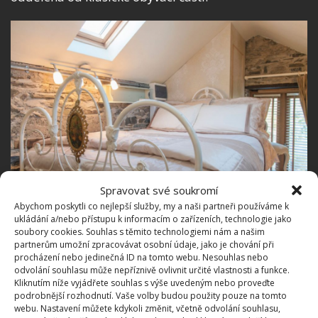
Spravovat své soukromí
Abychom poskytli co nejlepší služby, my a naši partneři používáme k
ukládání a/nebo přístupu k informacím o zařízeních, technologie jako
soubory cookies. Souhlas s těmito technologiemi nám a našim
Krásný interiér plný dřeva a
partnerům umožní zpracovávat osobní údaje, jako je chování při
procházení nebo jedinečná ID na tomto webu. Nesouhlas nebo
kamenný
odvolání souhlasu může nepříznivě ovlivnit určité vlastnosti a funkce.
Kliknutím níže vyjádřete souhlas s výše uvedeným nebo proveďte
podrobnější rozhodnutí. Vaše volby budou použity pouze na tomto
Kamenná stodola si samozřejmě ponechala svůj na
webu. Nastavení můžete kdykoli změnit, včetně odvolání souhlasu,