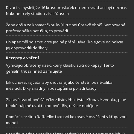
Diváci si mysleli, že 16 krasobruslařek na ledu snad ani být nechce.
Nakonec celý stadion zíral úžasem
Žena došla za kosmetičkou kvůli rutinní úpravě obočí. Samozvaná
profesionálka netušila, co provádí
Chlapec měl po smrti otce jediné přání. Bývalí kolegové od policie
jej doprovodili do školy
Recepty a vaření
Vynikající obrácený řízek, který klasiku strčí do kapsy: Tento
geniální trik si ihned zamilujete
Jak uchovat rajčata, aby chutnala jako čerstvá i po několika
měsících: Díky snadným postupům si poradí každý
Zlatavé tvarohové šátečky z listového těsta: Křupavé zvenku, plné
hebké náplně uvnitř a hotové dřív, než se nadějete
Domácí zmrzlina Raffaello: Luxusní kokosové osvěžení s křupavou
mandlí
Věnečky z odpalovaného těsta: Rodinný recept a postup na lehký