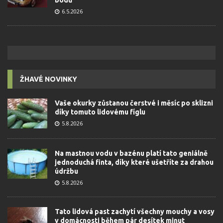
bodů
6.5.2026
ŽHAVÉ NOVINKY
Vaše okurky zůstanou čerstvé i měsíc po sklizni
díky tomuto lidovému fíglu
5.8.2026
Na mastnou vodu v bazénu platí tato geniálně
jednoduchá finta, díky které ušetříte za drahou
údržbu
5.8.2026
Tato lidová past zachytí všechny mouchy a vosy
v domácnosti během pár desítek minut