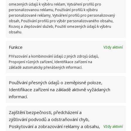
omezených údajů k výběru reklam, Vytváření profilů pro
zelenina a ovoce s vysokým obsahem vody, jako
personalizovanou reklamu, Používání profilů k výběru
jsou například salát, okurka, rajčata, ředkvičky
personalizované reklamy, Vytváření profilů pro personalizovaný
obsah, Používání profilů pro výběr personalizovaného obsahu,
a melouny: jejich konzistence po rozmrazení
Rozvoj a zlepšování služeb, Použití omezených údajů k výběru
bývá kašovitá,
obsahu.
měkké bylinky, jako je petržel, bazalka a
Funkce
pažitka: po rozmrazení zhnědnou,
Vždy aktivní
Přiřazování a kombinování údajů z jiných zdrojů údajů,
omáčky s obsahem vajec, jako je například
Propojení různých zařízení, Identifikace zařízení na
majonéza: mohou se po zamrazení srazit,
základě automaticky přenášených informací.
mléčné omáčky: mohou se po zamrazení srazit,
Používání přesných údajů o zeměpisné poloze,
obyčejný jogurt, nízkotučný smetanový sýr,
Identifikace zařízení na základě aktivně vyžádaných
zakysaná smetana, tvaroh a jiné mléčné
informací.
výrobky: po rozmrazení mohou být vodnaté,
syrová vejce ve skořápce: po rozmrazení
Zajištění bezpečnosti, předcházení a
praskají a rozpínají se,
zjišťování podvodů a odstraňování chyb,
vejce natvrdo: po rozmrazení budou příliš
Poskytování a zobrazování reklamy a obsahu,
Vždy aktivní