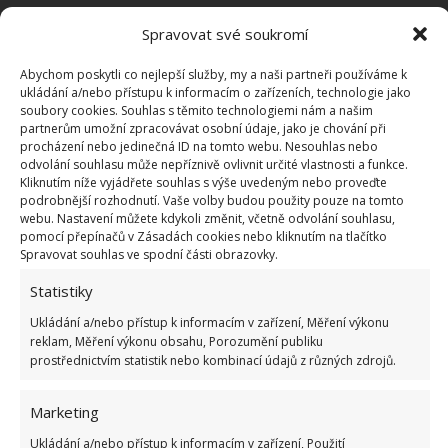
Výše uvedený seznam potravin můžete zamrazovat
Spravovat své soukromí
dle vypsané doby. Pokud tuto dobu překročíte,
mohou se jednotlivé produkty zkazit nebo změnit
Abychom poskytli co nejlepší služby, my a naši partneři používáme k
ukládání a/nebo přístupu k informacím o zařízeních, technologie jako
svou konzistenci do takové podoby, že už je nebude
soubory cookies. Souhlas s těmito technologiemi nám a našim
možné jíst.
partnerům umožní zpracovávat osobní údaje, jako je chování při
procházení nebo jedinečná ID na tomto webu. Nesouhlas nebo
odvolání souhlasu může nepříznivě ovlivnit určité vlastnosti a funkce.
Potraviny, které byste neměli
Kliknutím níže vyjádřete souhlas s výše uvedeným nebo proveďte
podrobnější rozhodnutí. Vaše volby budou použity pouze na tomto
zamrazovat
webu. Nastavení můžete kdykoli změnit, včetně odvolání souhlasu,
pomocí přepínačů v Zásadách cookies nebo kliknutím na tlačítko
Spravovat souhlas ve spodní části obrazovky.
Pokud rádi zamrazujete potraviny, měli byste
samozřejmě znát také produkty, které do mrazáku
Statistiky
rozhodně nepatří. Buď se jednoduše nedají
Ukládání a/nebo přístup k informacím v zařízení, Měření výkonu
zamrazit, nebo po jejich rozmrazení nejsou jedlé.
reklam, Měření výkonu obsahu, Porozumění publiku
prostřednictvím statistik nebo kombinací údajů z různých zdrojů.
Jedná se především o:
potraviny s tenkým papírovým dnem: mohou se
Marketing
po rozmrazení a ohřátí snadno rozmočit,
Ukládání a/nebo přístup k informacím v zařízení, Použití