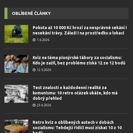
OBLÍBENÉ ČLÁNKY
Pokuta až 10 000 Kč hrozí za nesprávné sekání i
nesekání trávy. Záleží i na prostředku a lokaci
1.6.2026
Kvíz na téma pionýrské tábory za socialismu:
Kdo je zažil, bez problému získá 12 ze 12 bodů
12.5.2026
Test znalostí o každodenní realitě za
komunismu: 10 retro otázek ukáže, kdo má
dobrý přehled
23.6.2026
Retro kvíz o oblíbených autech v dobách
socialismu: Tehdejší řidiči musí získat 10 z 10