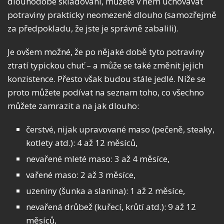
dlouhodobé skladování, můžete v něm uchovávat
potraviny prakticky neomezeně dlouho (samozřejmě
za předpokladu, že jste je správně zabalili).
Je ovšem možné, že po nějaké době tyto potraviny
ztratí typickou chuť – a může se také změnit jejich
konzistence. Přesto však budou stále jedlé. Níže se
proto můžete podívat na seznam toho, co všechno
můžete zamrazit a na jak dlouho:
čerstvé, nijak upravované maso (pečeně, steaky,
kotlety atd.): 4 až 12 měsíců,
nevařené mleté maso: 3 až 4 měsíce,
vařené maso: 2 až 3 měsíce,
uzeniny (šunka a slanina): 1 až 2 měsíce,
nevařená drůbež (kuřecí, krůtí atd.): 9 až 12
měsíců,