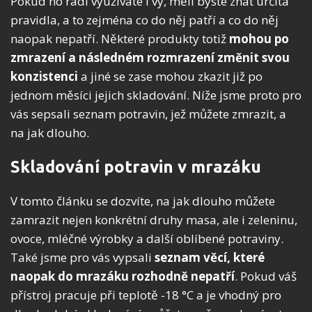
Pokud ho rádi využíváte i vy, měli byste znát určitá
pravidla, a to zejména co do něj patří a co do něj
naopak nepatří. Některé produkty totiž
mohou po
zmrazení a následném rozmrazení změnit svou
konzistenci
a jiné se zase mohou zkazit již po
jednom měsíci jejich skladování. Níže jsme proto pro
vás sepsali seznam potravin, jež můžete zmrazit, a
na jak dlouho.
Skladování potravin v mrazáku
V tomto článku se dozvíte, na jak dlouho můžete
zamrazit nejen konkrétní druhy masa, ale i zeleninu,
ovoce, mléčné výrobky a další oblíbené potraviny.
Také jsme pro vás vypsali
seznam věcí, které
naopak do mrazáku rozhodně nepatří
. Pokud váš
přístroj pracuje při teplotě -18 °C a je vhodný pro