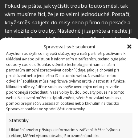
Pokud se ptáte, jak vyčistit troubu touto směsí, tak
vám musíme říci, že je to velmi jednoduché. Postačí,
když směs nalijete do mísy nebo přímo do pekáče a
ten vložíte do trouby. Následně ji zapněte a nechte jí
hřát na 100 stupňů Celsia po dobu 30 minut. Jakmile
Spravovat své soukromí
daný čas uplyne, tak ji vypněte, ale stále ji
Abychom poskytli co nejlepší služby, my a naši partneři používáme k
neotvírejte a počkejte další půl hodinu.
ukládání a/nebo přístupu k informacím o zařízeních, technologie jako
soubory cookies. Souhlas s těmito technologiemi nám a našim
Potom stačí troubu otevřít, vzít si houbičku na
partnerům umožní zpracovávat osobní údaje, jako je chování při
procházení nebo jedinečná ID na tomto webu. Nesouhlas nebo
nádobí nebo hadřík a vnitřek vytřít. Budete
odvolání souhlasu může nepříznivě ovlivnit určité vlastnosti a funkce.
překvapeni tím, jak všechny nečistoty povolily a jak
Kliknutím níže vyjádřete souhlas s výše uvedeným nebo proveďte
podrobnější rozhodnutí. Vaše volby budou použity pouze na tomto
je snadno odstraníte. Za vše může kombinace vysoké
webu. Nastavení můžete kdykoli změnit, včetně odvolání souhlasu,
teploty, páry, ale také účinných látek, které jsou
pomocí přepínačů v Zásadách cookies nebo kliknutím na tlačítko
Spravovat souhlas ve spodní části obrazovky.
obsaženy ve vašem přírodním čističi. Jak vidíte,
vyrobíte ho snadno a cena všech surovin je doslova
Statistiky
pár korun.
Ukládání a/nebo přístup k informacím v zařízení, Měření výkonu
reklam, Měření výkonu obsahu, Porozumění publiku