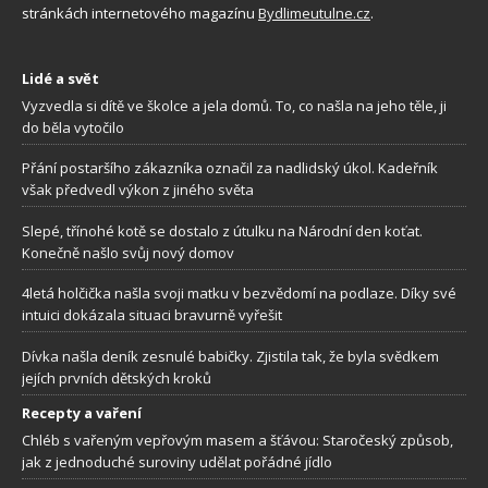
stránkách internetového magazínu
Bydlimeutulne.cz
.
Lidé a svět
Vyzvedla si dítě ve školce a jela domů. To, co našla na jeho těle, ji
do běla vytočilo
Přání postaršího zákazníka označil za nadlidský úkol. Kadeřník
však předvedl výkon z jiného světa
Slepé, třínohé kotě se dostalo z útulku na Národní den koťat.
Konečně našlo svůj nový domov
4letá holčička našla svoji matku v bezvědomí na podlaze. Díky své
intuici dokázala situaci bravurně vyřešit
Dívka našla deník zesnulé babičky. Zjistila tak, že byla svědkem
jejích prvních dětských kroků
Recepty a vaření
Chléb s vařeným vepřovým masem a šťávou: Staročeský způsob,
jak z jednoduché suroviny udělat pořádné jídlo