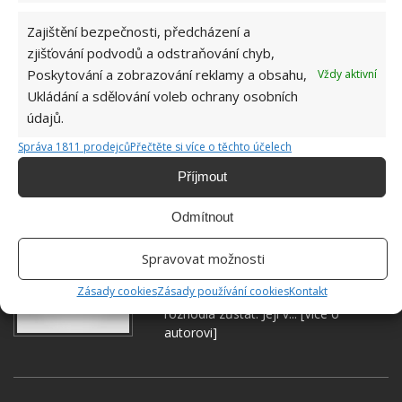
Zajištění bezpečnosti, předcházení a
zjišťování podvodů a odstraňování chyb,
Poskytování a zobrazování reklamy a obsahu,
Vždy aktivní
Ukládání a sdělování voleb ochrany osobních
údajů.
Správa 1811 prodejců
Přečtěte si více o těchto účelech
Příjmout
Odmítnout
Hana Musilová
Do redakce Bydlimeutulne.cz se
Spravovat možnosti
přidala během svých studií a práce
Zásady cookies
Zásady používání cookies
Kontakt
redaktorky ji tak nadchla, že se
rozhodla zůstat. Její v...
[Více o
autorovi]