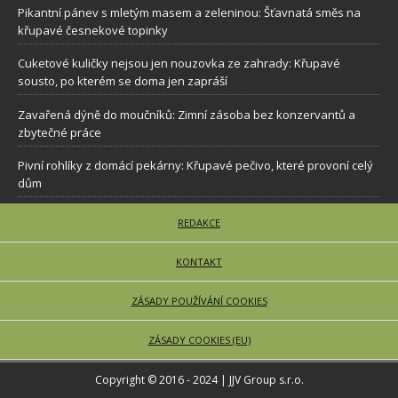
Pikantní pánev s mletým masem a zeleninou: Šťavnatá směs na
křupavé česnekové topinky
Cuketové kuličky nejsou jen nouzovka ze zahrady: Křupavé
sousto, po kterém se doma jen zapráší
Zavařená dýně do moučníků: Zimní zásoba bez konzervantů a
zbytečné práce
Pivní rohlíky z domácí pekárny: Křupavé pečivo, které provoní celý
dům
REDAKCE
KONTAKT
ZÁSADY POUŽÍVÁNÍ COOKIES
ZÁSADY COOKIES (EU)
Copyright © 2016 - 2024 | JJV Group s.r.o.