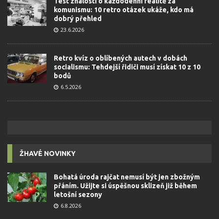
Test znalostí o každodenní realitě za
komunismu: 10 retro otázek ukáže, kdo má
dobrý přehled
23.6.2026
Retro kvíz o oblíbených autech v dobách
socialismu: Tehdejší řidiči musí získat 10 z 10
bodů
6.5.2026
ŽHAVÉ NOVINKY
Bohatá úroda rajčat nemusí být jen zbožným
přáním. Užijte si úspěšnou sklizeň již během
letošní sezony
6.8.2026