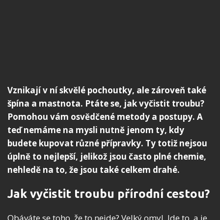
Vznikají v ní skvělé pochoutky, ale zároveň také
špína a mastnota. Ptáte se, jak vyčistit troubu?
Pomohou vám osvědčené metody a postupy. A
teď nemáme na mysli nutně jenom ty, kdy
budete kupovat různé přípravky. Ty totiž nejsou
úplně to nejlepší, jelikož jsou často plné chemie,
nehledě na to, že jsou také celkem drahé.
Jak vyčistit troubu přírodní cestou?
Obáváte se toho, že to nejde? Velký omyl. Jde to, a je