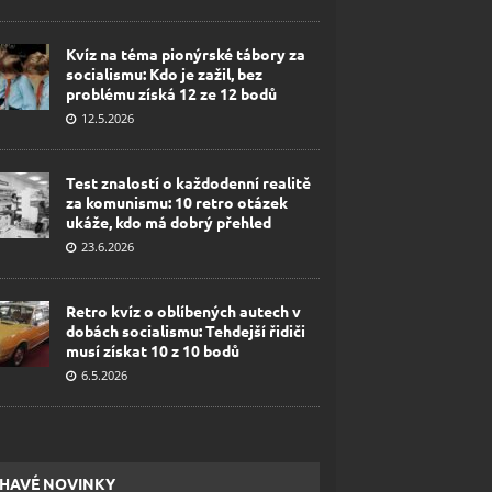
Kvíz na téma pionýrské tábory za
socialismu: Kdo je zažil, bez
problému získá 12 ze 12 bodů
12.5.2026
Test znalostí o každodenní realitě
za komunismu: 10 retro otázek
ukáže, kdo má dobrý přehled
23.6.2026
Retro kvíz o oblíbených autech v
dobách socialismu: Tehdejší řidiči
musí získat 10 z 10 bodů
6.5.2026
HAVÉ NOVINKY