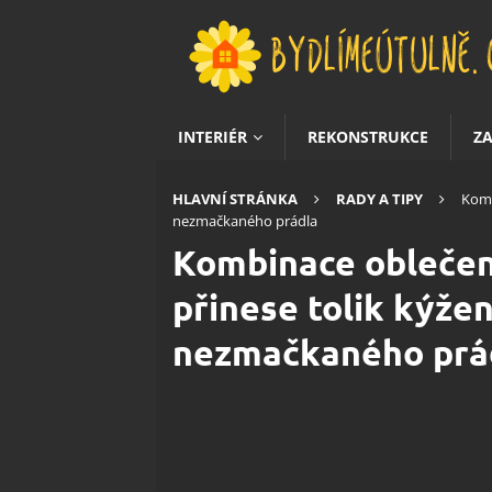
INTERIÉR
REKONSTRUKCE
Z
HLAVNÍ STRÁNKA
RADY A TIPY
Komb
nezmačkaného prádla
Kombinace oblečení
přinese tolik kýže
nezmačkaného prá