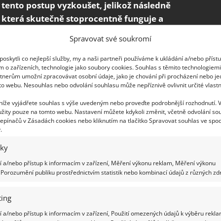
tento postup vyzkoušet, jelikož následně
u, která skutečně stoprocentně funguje a
átní věci jsou v jádru jednoduché.
Spravovat své soukromí
ed
oskytli co nejlepší služby, my a naši partneři používáme k ukládání a/nebo příst
m o zařízeních, technologie jako soubory cookies. Souhlas s těmito technologiem
tnerům umožní zpracovávat osobní údaje, jako je chování při procházení nebo j
led. Tedy pár kostek ledu, který mějte
to webu. Nesouhlas nebo odvolání souhlasu může nepříznivě ovlivnit určité vlastn
byste vždy několik kostek vyndali a následně je
 níže vyjádřete souhlas s výše uvedeným nebo proveďte podrobnější rozhodnutí. 
e zvláštní dávat let do sušičky, tak vám
žity pouze na tomto webu. Nastavení můžete kdykoli změnit, včetně odvolání so
budete ho tam dávat stále. To proto, že už nikdy
epínačů v Zásadách cookies nebo kliknutím na tlačítko Spravovat souhlas ve spod
.
í. To bude dokonale rovné a následně nebude
i budete chtít oblečení hned obléci, tak i ve chvíli,
iky
 námahu.
 a/nebo přístup k informacím v zařízení, Měření výkonu reklam, Měření výkonu
Porozumění publiku prostřednictvím statistik nebo kombinací údajů z různých zdr
noduchý
ing
y, a tak si zajistit dokonalé a nezmačkané
 a/nebo přístup k informacím v zařízení, Použití omezených údajů k výběru rekla