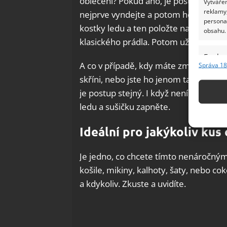
oblečení? Pokud ano, je postup velmi 
Vytvářen
reklamy,
nejprve vyndejte a potom ho dejte kla
persona
kostky ledu a ten položte na oblečen
obsahu.
klasického prádla. Potom už stačí suš
Funkc
A co v případě, kdy máte zmačkané oble
Správa 18
Přiřazov
skříni, nebo jste ho jenom tak pohodil
Identifi
je postup stejný. I když není mokré, 
ledu a sušičku zapněte.
Použív
základ
Ideální pro jakýkoliv kus
Zajišt
Je jedno, co chcete tímto nenáročným
odstra
košile, mikiny, kalhoty, šaty, nebo cok
Ukládá
a kdykoliv. Zkuste a uvidíte.