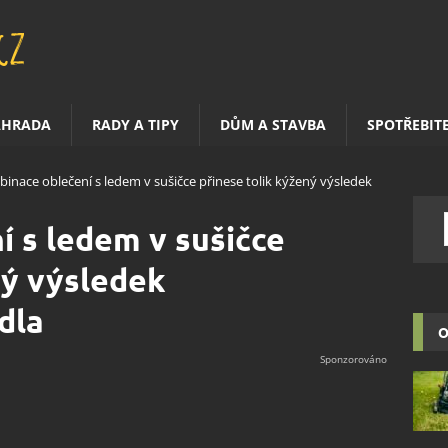
AHRADA
RADY A TIPY
DŮM A STAVBA
SPOTŘEBIT
inace oblečení s ledem v sušičce přinese tolik kýžený výsledek
 s ledem v sušičce
ný výsledek
dla
O