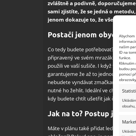
zvláštně a podivně, doporučujeme 
sami zjistíte, že se jedná o metod
jenom dokazuje to, že všechny unik
Postačí jenom obyčejný l
Abychom p
informací
našim par
Co tedy budete potřebovat? Obyčejný 
ID na tom
připravený ve svém mrazáku k tomu, a
funkce.
Kliknutím
použili ve vaší sušiče. I když vám přijd
budou pou
garantujeme že až to jednou zkusíte, 
pomocí př
obrazovky
nebudete vyndávat zmačkané oblečen
nutné ho žehlit. Ideální ve chvíli, kdy s
Statist
kdy budete chtít ušetřit jak čas, tak i
Ukládání
obsahu, 
Jak na to? Postup je jed
Market
Máte v plánu také přidat led do sušičk
Ukládání