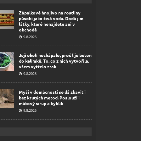
Zápalkové hnojivo na rostliny
působí jako živá voda. Dodá jim
látky, které nenajdete ani v
obchodě
9.8.2026
Její okolí nechápalo, proč lije beton
do kelímků. To, co z nich vytvořila,
všem vytřelo zrak
9.8.2026
Myší v domácnosti se dá zbavit i
bez krutých metod. Poslouží i
mátový sirup a kyblík
9.8.2026