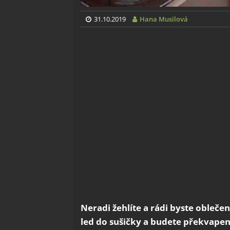
31.10.2019
Hana Musilová
Neradi žehlíte a rádi byste oblečen
led do sušičky a budete překvapeni