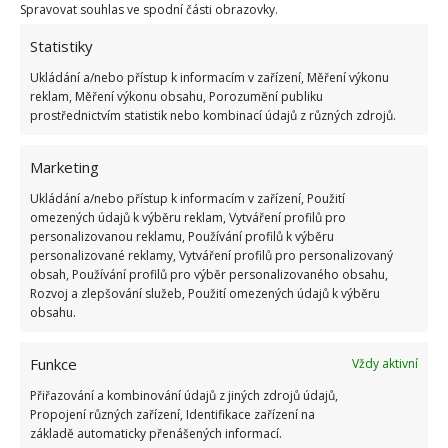
Spravovat souhlas ve spodní části obrazovky.
Bílé prádlo vydezinfikujte a zároveň vybělíte pomocí
Statistiky
peroxidu vodíku. Skvělým pomocníkem při praní je
Ukládání a/nebo přístup k informacím v zařízení, Měření výkonu
také ocet, který dobře odstraňuje některé odolné
reklam, Měření výkonu obsahu, Porozumění publiku
skvrny na oblečení, ale který můžete použít k
prostřednictvím statistik nebo kombinací údajů z různých zdrojů.
vydezinfikování barevného prádla. Správný poměr je
Marketing
přibližně padesát až sto mililitrů octa na pět litrů
vody. V neposlední řadě ocet pomáhá změkčovat
Ukládání a/nebo přístup k informacím v zařízení, Použití
omezených údajů k výběru reklam, Vytváření profilů pro
vodu a zároveň čistit pračku od zbytků pracího
personalizovanou reklamu, Používání profilů k výběru
prášku a vodního kamene.
personalizované reklamy, Vytváření profilů pro personalizovaný
obsah, Používání profilů pro výběr personalizovaného obsahu,
Rozvoj a zlepšování služeb, Použití omezených údajů k výběru
obsahu.
Funkce
Vždy aktivní
Přiřazování a kombinování údajů z jiných zdrojů údajů,
Propojení různých zařízení, Identifikace zařízení na
základě automaticky přenášených informací.