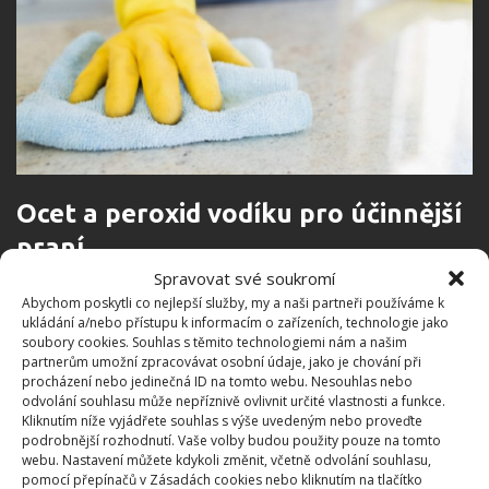
Ocet a peroxid vodíku pro účinnější
praní
Spravovat své soukromí
Obecná rada, která se týká praní, je prát prádlo na
Abychom poskytli co nejlepší služby, my a naši partneři používáme k
ukládání a/nebo přístupu k informacím o zařízeních, technologie jako
co nejvyšší možnou teplotu. V souvislosti s
soubory cookies. Souhlas s těmito technologiemi nám a našim
koronavirem se jako optimální ukazuje být teplota
partnerům umožní zpracovávat osobní údaje, jako je chování při
procházení nebo jedinečná ID na tomto webu. Nesouhlas nebo
šedesáti stupňů Celsia. Kromě toho ale můžete k
odvolání souhlasu může nepříznivě ovlivnit určité vlastnosti a funkce.
vašemu pracímu prášku přidat i některé další
Kliknutím níže vyjádřete souhlas s výše uvedeným nebo proveďte
podrobnější rozhodnutí. Vaše volby budou použity pouze na tomto
prostředky, které vám pomohou mít prádlo nejen
webu. Nastavení můžete kdykoli změnit, včetně odvolání souhlasu,
čisté, ale také vydezinfikované.
pomocí přepínačů v Zásadách cookies nebo kliknutím na tlačítko