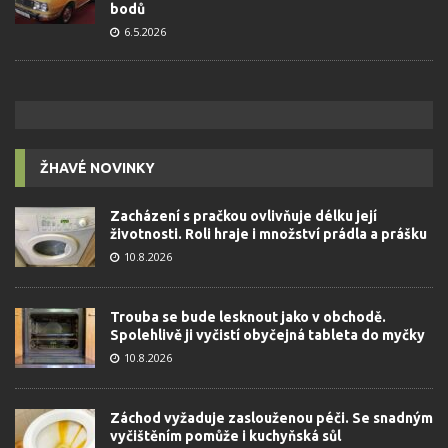
bodů
6.5.2026
ŽHAVÉ NOVINKY
Zacházení s pračkou ovlivňuje délku její
životnosti. Roli hraje i množství prádla a prášku
10.8.2026
Trouba se bude lesknout jako v obchodě.
Spolehlivě ji vyčistí obyčejná tableta do myčky
10.8.2026
Záchod vyžaduje zaslouženou péči. Se snadným
vyčištěním pomůže i kuchyňská sůl