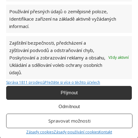
Používání přesných údajů o zeměpisné poloze,
Identifikace zařízení na základě aktivně vyžádaných
informací.
Zajištění bezpečnosti, předcházení a
Vonné oleje a rostliny pro lepší
zjišťování podvodů a odstraňování chyb,
vzduch
Poskytování a zobrazování reklamy a obsahu,
Vždy aktivní
Ukládání a sdělování voleb ochrany osobních
Kromě větrání můžete kvalitu vzduchu ve vaší
údajů.
domácnosti zlepšit také dalšími jednoduchými
Správa 1811 prodejců
Přečtěte si více o těchto účelech
způsoby. Jedním z nich je použití aromatických
Příjmout
esenciálních olejů, které vzduch nejen provoní, ale
také zbaví nejrůznějších zárodků, neboť většina
Odmítnout
éterických olejů má antiseptické vlastnosti. Oblíbené
Spravovat možnosti
jsou pro tyto vlastnosti především éterické oleje
levandule, máty, eukalyptu či granátového jablka.
Zásady cookies
Zásady používání cookies
Kontakt