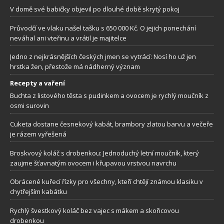
V domě své babičky objevil po dlouhé době skrytý pokoj
Průvodčí ve vlaku našel tašku s 650 000 Kč. O jejich ponechání
neváhal ani vteřinu a vrátil je majitelce
Jedno z nejkrásnějších českých jmen se vytrácí: Nosí ho už jen
hrstka žen, přestože má nádherný význam
Recepty a vaření
Buchta z listového těsta s pudinkem a ovocem je rychlý moučník z
osmi surovin
Cuketa dostane česnekový kabát, brambory zlatou barvu a večeře
je rázem vyřešená
Broskvový koláč s drobenkou: Jednoduchý letní moučník, který
zaujme šťavnatým ovocem i křupavou vrstvou navrchu
Obrácené kuřecí řízky pro všechny, kteří chtějí známou klasiku v
chytřejším kabátku
Rychlý švestkový koláč bez vajec s mákem a skořicovou
drobenkou