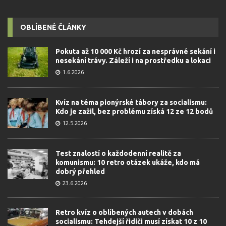
OBLÍBENÉ ČLÁNKY
Pokuta až 10 000 Kč hrozí za nesprávné sekání i
nesekání trávy. Záleží i na prostředku a lokaci
1.6.2026
Kvíz na téma pionýrské tábory za socialismu:
Kdo je zažil, bez problému získá 12 ze 12 bodů
12.5.2026
Test znalostí o každodenní realitě za
komunismu: 10 retro otázek ukáže, kdo má
dobrý přehled
23.6.2026
Retro kvíz o oblíbených autech v dobách
socialismu: Tehdejší řidiči musí získat 10 z 10