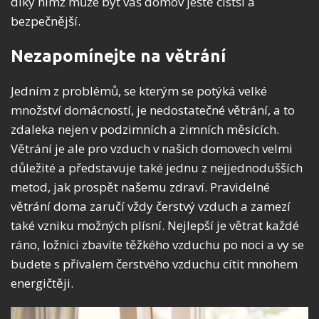
díky nimž může být váš domov ještě čistší a
bezpečnější.
Nezapomínejte na větrání
Jedním z problémů, se kterým se potýká velké
množství domácností, je nedostatečné větrání, a to
zdaleka nejen v podzimních a zimních měsících.
Větrání je ale pro vzduch v našich domovech velmi
důležité a představuje také jednu z nejjednodušších
metod, jak prospět našemu zdraví. Pravidelné
větrání doma zaručí vždy čerstvý vzduch a zamezí
také vzniku možných plísní. Nejlepší je větrat každé
ráno, ložnici zbavíte těžkého vzduchu po noci a vy se
budete s přívalem čerstvého vzduchu cítit mnohem
energičtěji.