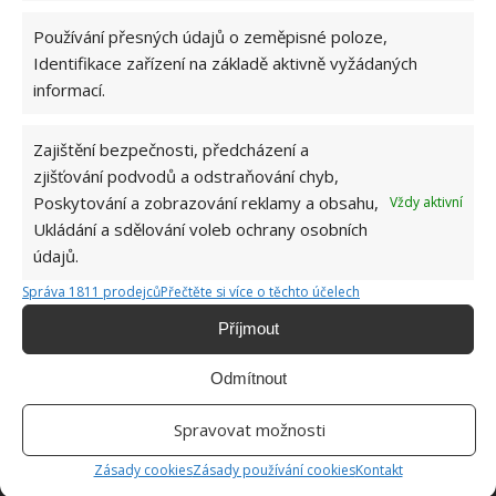
Používání přesných údajů o zeměpisné poloze,
Identifikace zařízení na základě aktivně vyžádaných
informací.
ŽHAVÉ NOVINKY
Zajištění bezpečnosti, předcházení a
zjišťování podvodů a odstraňování chyb,
Tyto rostliny odpuzují klíšťata. Ujistěte se, že je
Poskytování a zobrazování reklamy a obsahu,
Vždy aktivní
máte na zahrádce
Ukládání a sdělování voleb ochrany osobních
7.8.2026
údajů.
Správa 1811 prodejců
Přečtěte si více o těchto účelech
Pokojové rostliny pro začátečníky, které jsou
nenáročné a něco vydrží
Příjmout
7.8.2026
Odmítnout
Využití dešťové vody v domácnosti: Tři
Spravovat možnosti
způsoby, jak její měkkost promění váš úklid
7.8.2026
Zásady cookies
Zásady používání cookies
Kontakt