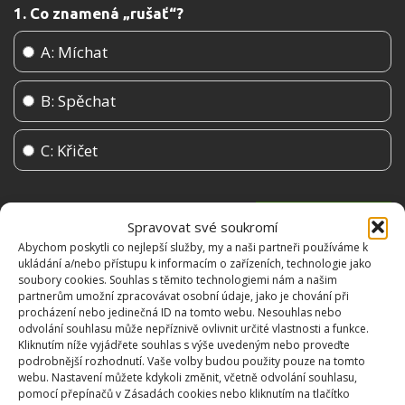
1. Co znamená „rušať“?
A: Míchat
B: Spěchat
C: Křičet
Spravovat své soukromí
Abychom poskytli co nejlepší služby, my a naši partneři používáme k
ukládání a/nebo přístupu k informacím o zařízeních, technologie jako
soubory cookies. Souhlas s těmito technologiemi nám a našim
partnerům umožní zpracovávat osobní údaje, jako je chování při
procházení nebo jedinečná ID na tomto webu. Nesouhlas nebo
odvolání souhlasu může nepříznivě ovlivnit určité vlastnosti a funkce.
Kliknutím níže vyjádřete souhlas s výše uvedeným nebo proveďte
podrobnější rozhodnutí. Vaše volby budou použity pouze na tomto
webu. Nastavení můžete kdykoli změnit, včetně odvolání souhlasu,
OBLÍBENÉ ČLÁNKY
pomocí přepínačů v Zásadách cookies nebo kliknutím na tlačítko