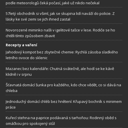
podle meteorologů čeká počasí, jaké už nikdo nečekal
57letý obchodník si všiml, jak se skupina lidí naváží do policie. Z
lásky ke své zemi se jich ihned zastal
Novorozené miminko našli v igelitové tašce v lese. Rodiče se ho
chtěli tímto způsobem zbavit
Recepty a vaření
Jahodový kompot bez zbytečné chemie: Rychlá zásoba sladkého
letního ovoce do sklenic
Mazanec bez kalendáře: Chutná svátečně, ale hodí se ke kávě
klidně i v srpnu
Šťavnatá domácí šunka pro každého, kdo chce vědět, co si dává na
chleba
Jednoduchý domácí chléb bez hnětení: Křupavý bochník s minimem
práce
Kuřecí stehna na paprice podávaná s tarhoňou: Rodinný oběd s
omáčkou pro spokojený stůl