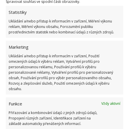
Spravovat souhlas ve spodní části obrazovky.
Pokuta až 10 000 Kč hrozí za nesprávné sekání i
Statistiky
nesekání trávy. Záleží i na prostředku a lokaci
Ukládání a/nebo přístup k informacím v zařízení, Měření výkonu
1.6.2026
reklam, Měření výkonu obsahu, Porozumění publiku
prostřednictvím statistik nebo kombinací údajů z různých zdrojů.
Kvíz na téma pionýrské tábory za socialismu:
Kdo je zažil, bez problému získá 12 ze 12 bodů
Marketing
12.5.2026
Ukládání a/nebo přístup k informacím v zařízení, Použití
omezených údajů k výběru reklam, Vytváření profilů pro
personalizovanou reklamu, Používání profilů k výběru
Test znalostí o každodenní realitě za
personalizované reklamy, Vytváření profilů pro personalizovaný
komunismu: 10 retro otázek ukáže, kdo má
obsah, Používání profilů pro výběr personalizovaného obsahu,
dobrý přehled
Rozvoj a zlepšování služeb, Použití omezených údajů k výběru
23.6.2026
obsahu.
Retro kvíz o oblíbených autech v dobách
Funkce
Vždy aktivní
socialismu: Tehdejší řidiči musí získat 10 z 10
bodů
Přiřazování a kombinování údajů z jiných zdrojů údajů,
Propojení různých zařízení, Identifikace zařízení na
6.5.2026
základě automaticky přenášených informací.