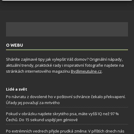
O WEBU
Sháníte zajímavé tipy jak vylepšit Váš domov? Originální nápady,
aktuální trendy, praktické rady i inspirativní fotografie najdete na
stránkách internetového magazínu
Bydlimeutulne.cz
.
Lidé a svět
Po návratu z dovolené ho v poštovní schránce čekalo překvapení.
Úřady jej považují za mrtvého
Pokud v obrázku najdete skrytého psa, máte vyšší IQ než 97 %
Čechů. Do 15 sekund uspějí jen géniové
Po extrémních vedrech přijde prudká změna: V příštích dnech nás