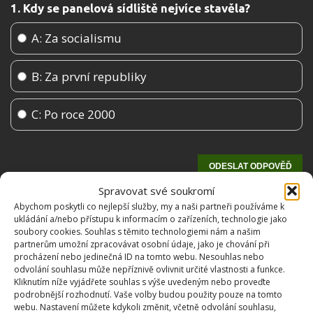
1. Kdy se panelová sídliště nejvíce stavěla?
A: Za socialismu
B: Za první republiky
C: Po roce 2000
Spravovat své soukromí
Abychom poskytli co nejlepší služby, my a naši partneři používáme k
ukládání a/nebo přístupu k informacím o zařízeních, technologie jako
soubory cookies. Souhlas s těmito technologiemi nám a našim
partnerům umožní zpracovávat osobní údaje, jako je chování při
procházení nebo jedinečná ID na tomto webu. Nesouhlas nebo
odvolání souhlasu může nepříznivě ovlivnit určité vlastnosti a funkce.
Kliknutím níže vyjádřete souhlas s výše uvedeným nebo proveďte
podrobnější rozhodnutí. Vaše volby budou použity pouze na tomto
OBLÍBENÉ ČLÁNKY
webu. Nastavení můžete kdykoli změnit, včetně odvolání souhlasu,