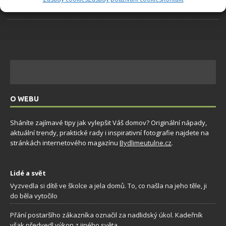
6.8.2026
O WEBU
Sháníte zajímavé tipy jak vylepšit Váš domov? Originální nápady,
aktuální trendy, praktické rady i inspirativní fotografie najdete na
stránkách internetového magazínu
Bydlimeutulne.cz
.
Lidé a svět
Vyzvedla si dítě ve školce a jela domů. To, co našla na jeho těle, ji
do běla vytočilo
Přání postaršího zákazníka označil za nadlidský úkol. Kadeřník
však předvedl výkon z jiného světa