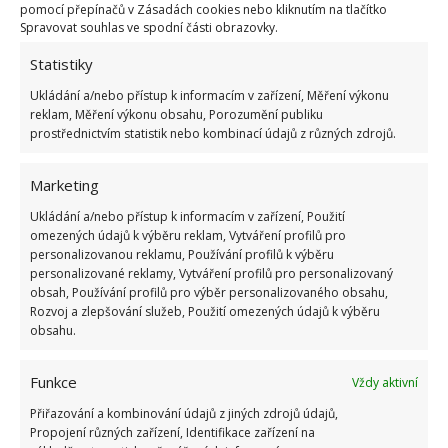
pomocí přepínačů v Zásadách cookies nebo kliknutím na tlačítko
Spravovat souhlas ve spodní části obrazovky.
Pokuta až 10 000 Kč hrozí za nesprávné sekání i
nesekání trávy. Záleží i na prostředku a lokaci
Statistiky
1.6.2026
Ukládání a/nebo přístup k informacím v zařízení, Měření výkonu
reklam, Měření výkonu obsahu, Porozumění publiku
Kvíz na téma pionýrské tábory za socialismu:
prostřednictvím statistik nebo kombinací údajů z různých zdrojů.
Kdo je zažil, bez problému získá 12 ze 12 bodů
12.5.2026
Marketing
Ukládání a/nebo přístup k informacím v zařízení, Použití
Test znalostí o každodenní realitě za
omezených údajů k výběru reklam, Vytváření profilů pro
komunismu: 10 retro otázek ukáže, kdo má
personalizovanou reklamu, Používání profilů k výběru
dobrý přehled
personalizované reklamy, Vytváření profilů pro personalizovaný
23.6.2026
obsah, Používání profilů pro výběr personalizovaného obsahu,
Rozvoj a zlepšování služeb, Použití omezených údajů k výběru
obsahu.
Retro kvíz o oblíbených autech v dobách
socialismu: Tehdejší řidiči musí získat 10 z 10
Funkce
Vždy aktivní
bodů
6.5.2026
Přiřazování a kombinování údajů z jiných zdrojů údajů,
Propojení různých zařízení, Identifikace zařízení na