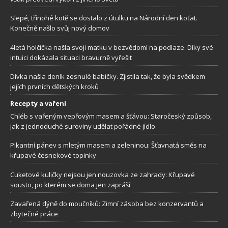
Slepé, třínohé kotě se dostalo z útulku na Národní den koťat.
Konečně našlo svůj nový domov
4letá holčička našla svoji matku v bezvědomí na podlaze. Díky své
intuici dokázala situaci bravurně vyřešit
Dívka našla deník zesnulé babičky. Zjistila tak, že byla svědkem
jejích prvních dětských kroků
Recepty a vaření
Chléb s vařeným vepřovým masem a šťávou: Staročeský způsob,
jak z jednoduché suroviny udělat pořádné jídlo
Pikantní pánev s mletým masem a zeleninou: Šťavnatá směs na
křupavé česnekové topinky
Cuketové kuličky nejsou jen nouzovka ze zahrady: Křupavé
sousto, po kterém se doma jen zapráší
Zavařená dýně do moučníků: Zimní zásoba bez konzervantů a
zbytečné práce