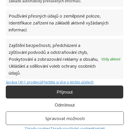
základě automaticky přenášených informací.
Používání přesných údajů o zeměpisné poloze,
Identifikace zařízení na základě aktivně vyžádaných
informací.
ŽHAVÉ NOVINKY
Zajištění bezpečnosti, předcházení a
Profesionální zahradnice vytvořila přehled
zjišťování podvodů a odstraňování chyb,
nejnebezpečnějších škůdců rostlin a postupy,
jak se jich rychle zbavit
Poskytování a zobrazování reklamy a obsahu,
Vždy aktivní
6.8.2026
Ukládání a sdělování voleb ochrany osobních
údajů.
Bohatá úroda rajčat nemusí být jen zbožným
Správa 1811 prodejců
Přečtěte si více o těchto účelech
přáním. Užijte si úspěšnou sklizeň již během
letošní sezony
Příjmout
6.8.2026
Odmítnout
Přírodní hnojiva pro pěstování rajčat, která
Spravovat možnosti
zajistí bohatou úrodu šťavnatých a chutných
plodů. Připravte se na letošní sezonu včas
Zásady cookies
Zásady používání cookies
Kontakt