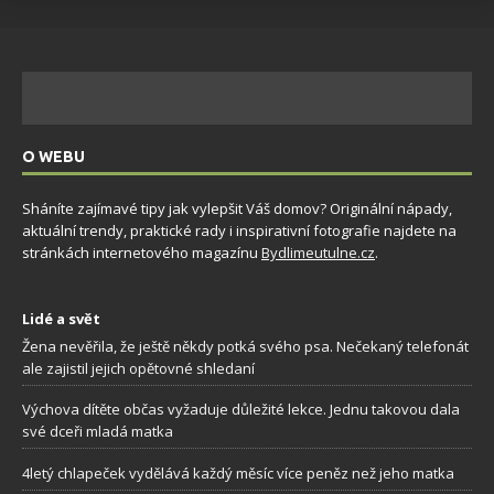
O WEBU
Sháníte zajímavé tipy jak vylepšit Váš domov? Originální nápady,
aktuální trendy, praktické rady i inspirativní fotografie najdete na
stránkách internetového magazínu
Bydlimeutulne.cz
.
Lidé a svět
Žena nevěřila, že ještě někdy potká svého psa. Nečekaný telefonát
ale zajistil jejich opětovné shledaní
Výchova dítěte občas vyžaduje důležité lekce. Jednu takovou dala
své dceři mladá matka
4letý chlapeček vydělává každý měsíc více peněz než jeho matka