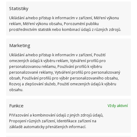
nesekání trávy. Záleží i na prostředku a lokaci
Statistiky
1.6.2026
Ukládání a/nebo přístup k informacím v zařízení, Měření výkonu
reklam, Měření výkonu obsahu, Porozumění publiku
Kvíz na téma pionýrské tábory za socialismu:
prostřednictvím statistik nebo kombinací údajů z různých zdrojů.
Kdo je zažil, bez problému získá 12 ze 12 bodů
12.5.2026
Marketing
Ukládání a/nebo přístup k informacím v zařízení, Použití
Test znalostí o každodenní realitě za
omezených údajů k výběru reklam, Vytváření profilů pro
komunismu: 10 retro otázek ukáže, kdo má
personalizovanou reklamu, Používání profilů k výběru
dobrý přehled
personalizované reklamy, Vytváření profilů pro personalizovaný
23.6.2026
obsah, Používání profilů pro výběr personalizovaného obsahu,
Rozvoj a zlepšování služeb, Použití omezených údajů k výběru
obsahu.
Retro kvíz o oblíbených autech v dobách
socialismu: Tehdejší řidiči musí získat 10 z 10
Funkce
Vždy aktivní
bodů
6.5.2026
Přiřazování a kombinování údajů z jiných zdrojů údajů,
Propojení různých zařízení, Identifikace zařízení na
základě automaticky přenášených informací.