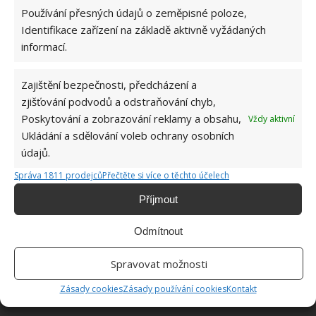
Používání přesných údajů o zeměpisné poloze,
Identifikace zařízení na základě aktivně vyžádaných
informací.
ŽHAVÉ NOVINKY
Zajištění bezpečnosti, předcházení a
Mouchy raději poletí o domácnost dále. Kromě
zjišťování podvodů a odstraňování chyb,
chemikálií je odpudí i citron s hřebíčkem
Poskytování a zobrazování reklamy a obsahu,
Vždy aktivní
8.8.2026
Ukládání a sdělování voleb ochrany osobních
údajů.
Díky vhodné přípravě nebudou letní horka
problém. Pomůže i zatemňování a načasované
Správa 1811 prodejců
Přečtěte si více o těchto účelech
větrání
Příjmout
8.8.2026
Odmítnout
Okurky a kopr se perfektně doplňují na zahradě
i při nakládání. Díky tomuto postupu chutnají
Spravovat možnosti
fantasticky
8.8.2026
Zásady cookies
Zásady používání cookies
Kontakt