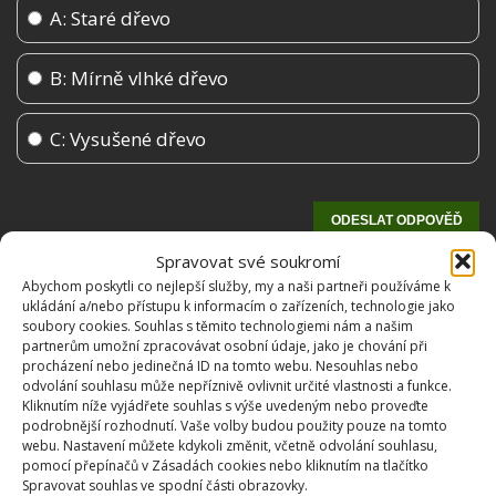
A: Staré dřevo
B: Mírně vlhké dřevo
C: Vysušené dřevo
Spravovat své soukromí
Abychom poskytli co nejlepší služby, my a naši partneři používáme k
ukládání a/nebo přístupu k informacím o zařízeních, technologie jako
soubory cookies. Souhlas s těmito technologiemi nám a našim
partnerům umožní zpracovávat osobní údaje, jako je chování při
procházení nebo jedinečná ID na tomto webu. Nesouhlas nebo
odvolání souhlasu může nepříznivě ovlivnit určité vlastnosti a funkce.
Kliknutím níže vyjádřete souhlas s výše uvedeným nebo proveďte
podrobnější rozhodnutí. Vaše volby budou použity pouze na tomto
OBLÍBENÉ ČLÁNKY
webu. Nastavení můžete kdykoli změnit, včetně odvolání souhlasu,
pomocí přepínačů v Zásadách cookies nebo kliknutím na tlačítko
Spravovat souhlas ve spodní části obrazovky.
Pokuta až 10 000 Kč hrozí za nesprávné sekání i