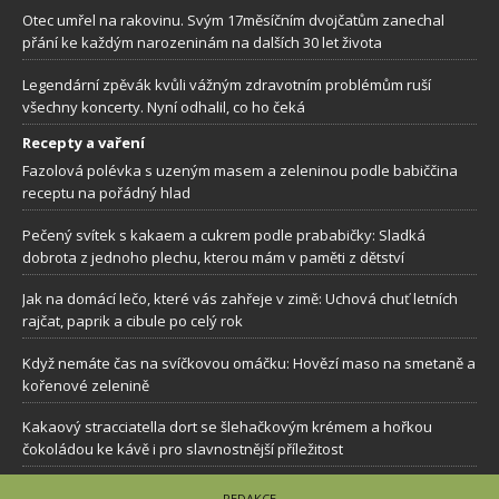
Otec umřel na rakovinu. Svým 17měsíčním dvojčatům zanechal
přání ke každým narozeninám na dalších 30 let života
Legendární zpěvák kvůli vážným zdravotním problémům ruší
všechny koncerty. Nyní odhalil, co ho čeká
Recepty a vaření
Fazolová polévka s uzeným masem a zeleninou podle babiččina
receptu na pořádný hlad
Pečený svítek s kakaem a cukrem podle prababičky: Sladká
dobrota z jednoho plechu, kterou mám v paměti z dětství
Jak na domácí lečo, které vás zahřeje v zimě: Uchová chuť letních
rajčat, paprik a cibule po celý rok
Když nemáte čas na svíčkovou omáčku: Hovězí maso na smetaně a
kořenové zelenině
Kakaový stracciatella dort se šlehačkovým krémem a hořkou
čokoládou ke kávě i pro slavnostnější příležitost
REDAKCE