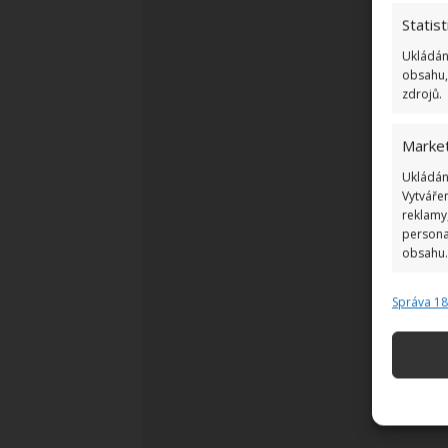
Statist
Ukládán
obsahu,
zdrojů.
Market
Ukládán
Vytváře
reklamy,
persona
obsahu.
Správa 1
Funkc
Přiřazov
zařízení
Použív
základ