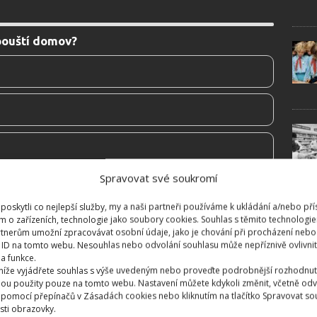
pouští domov?
Spravovat své soukromí
oskytli co nejlepší služby, my a naši partneři používáme k ukládání a/nebo pří
m o zařízeních, technologie jako soubory cookies. Souhlas s těmito technologi
tnerům umožní zpracovávat osobní údaje, jako je chování při procházení nebo
 ID na tomto webu. Nesouhlas nebo odvolání souhlasu může nepříznivě ovlivnit 
 a funkce.
 níže vyjádřete souhlas s výše uvedeným nebo proveďte podrobnější rozhodnut
ou použity pouze na tomto webu. Nastavení můžete kdykoli změnit, včetně odv
 pomocí přepínačů v Zásadách cookies nebo kliknutím na tlačítko Spravovat so
sti obrazovky.