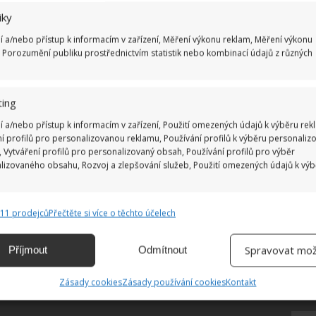
Ž
iky
í a/nebo přístup k informacím v zařízení, Měření výkonu reklam, Měření výkonu
 Porozumění publiku prostřednictvím statistik nebo kombinací údajů z různých
ing
í a/nebo přístup k informacím v zařízení, Použití omezených údajů k výběru rek
ní profilů pro personalizovanou reklamu, Používání profilů k výběru personaliz
 Vytváření profilů pro personalizovaný obsah, Používání profilů pro výběr
lizovaného obsahu, Rozvoj a zlepšování služeb, Použití omezených údajů k vý
811 prodejců
Přečtěte si více o těchto účelech
e
Vždy
ání a kombinování údajů z jiných zdrojů údajů, Propojení různých
Spravovat mož
Příjmout
Odmítnout
, Identifikace zařízení na základě automaticky přenášených informací.
Zásady cookies
Zásady používání cookies
Kontakt
ání přesných údajů o zeměpisné poloze, Identifikace zařízení na
ě aktivně vyžádaných informací.