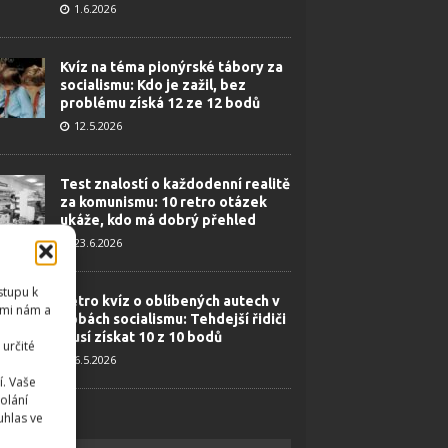
1.6.2026
Kvíz na téma pionýrské tábory za
socialismu: Kdo je zažil, bez
problému získá 12 ze 12 bodů
12.5.2026
Test znalostí o každodenní realitě
za komunismu: 10 retro otázek
ukáže, kdo má dobrý přehled
23.6.2026
stupu k
Retro kvíz o oblíbených autech v
emi nám a
dobách socialismu: Tehdejší řidiči
musí získat 10 z 10 bodů
určité
6.5.2026
í. Vaše
olání
uhlas ve