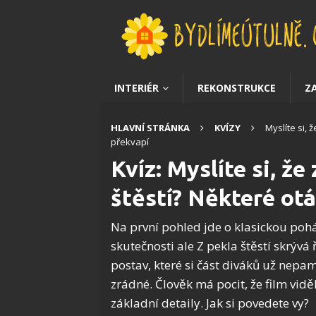
INTERIÉR
REKONSTRUKCE
Z
HLAVNÍ STRÁNKA
KVÍZY
Myslíte si,
překvapí
Kvíz: Myslíte si, ž
štěstí? Některé ot
Na první pohled jde o klasickou po
skutečnosti ale Z pekla štěstí skrývá 
postav, které si část diváků už nepa
zrádné. Člověk má pocit, že film viděl
základní detaily. Jak si povedete vy?