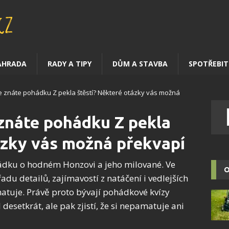
AHRADA
RADY A TIPY
DŮM A STAVBA
SPOTŘEBIT
 že znáte pohádku Z pekla štěstí? Některé otázky vás možná
e znáte pohádku Z pekla
ázky vás možná překvapí
hádku o hodném Honzovi a jeho milované. Ve
O
řadu detailů, zajímavostí z natáčení i vedlejších
matuje. Právě proto bývají pohádkové kvízy
 desetkrát, ale pak zjistí, že si nepamatuje ani