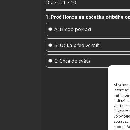
Otázka 1 z 10
1. Proč Honza na začátku příběhu o
A: Hledá poklad
B: Utíká před verbíři
C: Chce do světa
Abychom p
informací
našim par
jedinečná
vlastnosti
Kliknutím
volby bud
souhlasu,
spodní čá