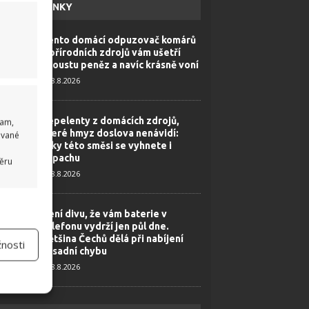
HAVÉ NOVINKY
Tento domácí odpuzovač komárů
z přírodních zdrojů vám ušetří
spoustu peněz a navíc krásně voní
8.8.2026
Repelenty z domácích zdrojů,
lam,
které hmyz doslova nenávidí:
ované
Díky této směsi se vyhnete i
zápachu
běru
8.8.2026
 aktivní
Není divu, že vám baterie v
telefonu vydrží jen půl dne.
Většina Čechů dělá při nabíjení
nosti
zásadní chybu
8.8.2026