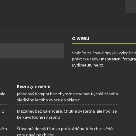
ění bezpečnosti, předcházení a zjišťování podvodů a
ňování chyb, Poskytování a zobrazování reklamy a obsahu,
Vždy
ní a sdělování voleb ochrany osobních údajů.
O WEBU
Sháníte zajímavé tipy jak vylepšit
praktické rady i inspirativní foto
Bydlimeutulne.cz
.
Recepty a vaření
alo
Jahodový kompot bez zbytečné chemie: Rychlá zásoba
sladkého letního ovoce do sklenic
 IQ
Mazanec bez kalendáře: Chutná svátečně, ale hodí se
ke kávě klidně i v srpnu
tích
Šťavnatá domácí šunka pro každého, kdo chce vědět,
ž
co si dává na chleba