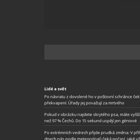
Zajišt
odstra
Ukládá
Lidé a svět
Po návratu z dovolené ho v poštovní schránce ček
překvapení. Úřady jej považují za mrtvého
Pokud v obrázku najdete skrytého psa, máte vyšší
než 97 % Čechů. Do 15 sekund uspějí jen géniové
Po extrémních vedrech přijde prudká změna: V příš
dnech nás podle meteorologů čeká počasí, jaké u