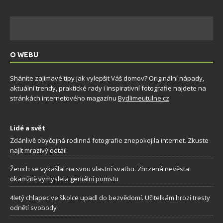
O WEBU
Sháníte zajímavé tipy jak vylepšit Váš domov? Originální nápady,
aktuální trendy, praktické rady i inspirativní fotografie najdete na
stránkách internetového magazínu
Bydlimeutulne.cz
.
Lidé a svět
Zdánlivě obyčejná rodinná fotografie znepokojila internet. Zkuste
najít mrazivý detail
Ženich se vykašlal na svou vlastní svatbu. Zhrzená nevěsta
okamžitě vymyslela geniální pomstu
4letý chlapec ve školce upadl do bezvědomí. Učitelkám hrozí tresty
odnětí svobody