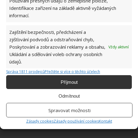
Používání přesných údajů o zeměpisné poloze,
Identifikace zařízení na základě aktivně vyžádaných
ŽHAVÉ NOVINKY
informací.
Kdo vyhazuje kávovou sedlinu do koše, dělá
Zajištění bezpečnosti, předcházení a
velkou chybu. Odpuzuje totiž škůdce a
zjišťování podvodů a odstraňování chyb,
rostlinám dodává živiny
Poskytování a zobrazování reklamy a obsahu,
Vždy aktivní
9.8.2026
Ukládání a sdělování voleb ochrany osobních
údajů.
Kapsle do pračky většina lidí používá špatně.
Pro okamžité zlepšení praní je potřeba zakročit
Správa 1811 prodejců
Přečtěte si více o těchto účelech
9.8.2026
Příjmout
Odmítnout
Zápalkové hnojivo na rostliny působí jako živá
voda. Dodá jim látky, které nenajdete ani v
obchodě
Spravovat možnosti
9.8.2026
Zásady cookies
Zásady používání cookies
Kontakt