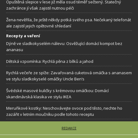
Opuštěná slepice v lese již měla osud téměř sečtený. Statečný
zachránce jí však zajistil nutnou péči
Žena nevěřila, že ještě někdy potká svého psa. Nečekaný telefonát
ale zajistil jejich opětovné shledaní
Recepty a vaření
Dýně ve sladkokyselém nálevu: Osvěžující domácí kompot bez
ananasu
Dětská vzpomínka: Rychlá pěna z bílků a jahod
Rychlá večeře ze spíže: Zavařovaná cuketová omáčka s ananasem
ve stylu sladkokyselé omáčky Uncle Ben’s
Švédské masové kuličky s krémovou omáčkou: Domácí
skandinávská klasika ve stylu IKEA
Meruňkové kostky: Neschovávejte ovoce pod těsto, nechte ho
zazářit v letním moučníku podle tohoto receptu
REDAKCE