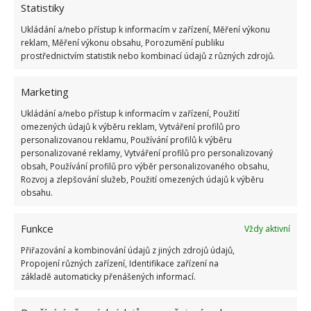
Statistiky
Ukládání a/nebo přístup k informacím v zařízení, Měření výkonu
Kvíz na téma pionýrské tábory za socialismu:
reklam, Měření výkonu obsahu, Porozumění publiku
Kdo je zažil, bez problému získá 12 ze 12 bodů
prostřednictvím statistik nebo kombinací údajů z různých zdrojů.
12.5.2026
Marketing
Test znalostí o každodenní realitě za
Ukládání a/nebo přístup k informacím v zařízení, Použití
komunismu: 10 retro otázek ukáže, kdo má
omezených údajů k výběru reklam, Vytváření profilů pro
dobrý přehled
personalizovanou reklamu, Používání profilů k výběru
23.6.2026
personalizované reklamy, Vytváření profilů pro personalizovaný
obsah, Používání profilů pro výběr personalizovaného obsahu,
Rozvoj a zlepšování služeb, Použití omezených údajů k výběru
obsahu.
Retro kvíz o oblíbených autech v dobách
socialismu: Tehdejší řidiči musí získat 10 z 10
bodů
Funkce
Vždy aktivní
6.5.2026
Přiřazování a kombinování údajů z jiných zdrojů údajů,
Propojení různých zařízení, Identifikace zařízení na
základě automaticky přenášených informací.