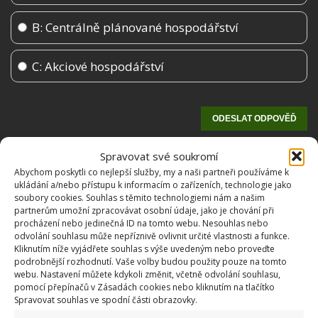
B: Centrálně plánované hospodářství
C: Akciové hospodářství
Spravovat své soukromí
Abychom poskytli co nejlepší služby, my a naši partneři používáme k
ukládání a/nebo přístupu k informacím o zařízeních, technologie jako
soubory cookies. Souhlas s těmito technologiemi nám a našim
partnerům umožní zpracovávat osobní údaje, jako je chování při
procházení nebo jedinečná ID na tomto webu. Nesouhlas nebo
odvolání souhlasu může nepříznivě ovlivnit určité vlastnosti a funkce.
Kliknutím níže vyjádřete souhlas s výše uvedeným nebo proveďte
OBLÍBENÉ ČLÁNKY
podrobnější rozhodnutí. Vaše volby budou použity pouze na tomto
webu. Nastavení můžete kdykoli změnit, včetně odvolání souhlasu,
pomocí přepínačů v Zásadách cookies nebo kliknutím na tlačítko
Pokuta až 10 000 Kč hrozí za nesprávné sekání i
Spravovat souhlas ve spodní části obrazovky.
nesekání trávy. Záleží i na prostředku a lokaci
1.6.2026