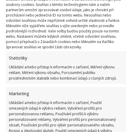
soubory cookies. Souhlas s těmito technologiemi nám a našim
partnerům umožní zpracovávat osobní údaje, jako je chování při
procházení nebo jedinečná ID na tomto webu. Nesouhlas nebo
odvolání souhlasu může nepříznivě ovlivnit určité vlastnosti a funkce.
Kliknutím níže vyjádřete souhlas s výše uvedeným nebo proveďte
podrobnější rozhodnutí. Vaše volby budou použity pouze na tomto
webu. Nastavení můžete kdykoli změnit, včetně odvolání souhlasu,
pomocí přepínačů v Zásadách cookies nebo kliknutím na tlačítko
Spravovat souhlas ve spodní části obrazovky.
Statistiky
Ukládání a/nebo přístup k informacím v zařízení, Měření výkonu
reklam, Měření výkonu obsahu, Porozumění publiku
prostřednictvím statistik nebo kombinací údajů z různých zdrojů.
Marketing
Ukládání a/nebo přístup k informacím v zařízení, Použití
Zdroj:
Countryliving
omezených údajů k výběru reklam, Vytváření profilů pro
personalizovanou reklamu, Používání profilů k výběru
personalizované reklamy, Vytváření profilů pro personalizovaný
obsah, Používání profilů pro výběr personalizovaného obsahu,
Rozvoj a zlepšování služeb, Použití omezených údajů k výběru