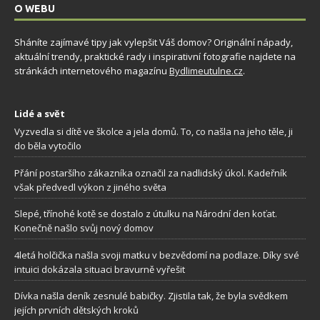
O WEBU
Sháníte zajímavé tipy jak vylepšit Váš domov? Originální nápady,
aktuální trendy, praktické rady i inspirativní fotografie najdete na
stránkách internetového magazínu
Bydlimeutulne.cz
.
Lidé a svět
Vyzvedla si dítě ve školce a jela domů. To, co našla na jeho těle, ji
do běla vytočilo
Přání postaršího zákazníka označil za nadlidský úkol. Kadeřník
však předvedl výkon z jiného světa
Slepé, třínohé kotě se dostalo z útulku na Národní den koťat.
Konečně našlo svůj nový domov
4letá holčička našla svoji matku v bezvědomí na podlaze. Díky své
intuici dokázala situaci bravurně vyřešit
Dívka našla deník zesnulé babičky. Zjistila tak, že byla svědkem
jejích prvních dětských kroků