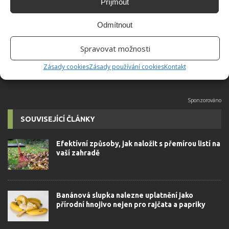
Příjmout
Absolvent České zemědělské
univerzity, který je již od malička
Odmítnout
velkým kutilem. V podstatě vše, co je
možné najít v j...
[Více o autorovi]
Spravovat možnosti
Zásady cookies
Zásady používání cookies
Kontakt
SOUVISEJÍCÍ ČLÁNKY
Efektívní způsoby, jak naložit s přemírou listí na
vaší zahradě
Banánová slupka nalezne uplatnění jako
přírodní hnojivo nejen pro rajčata a papriky