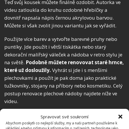
Teď svůj kousek můžete finálně ozdobit. Autorka ve
videu zatloukla do kruhu ozdobné hřebíčky a
dovnitř napsala nápis černou akrylovou barvou.
Můžete si však zvolit jinou variantu jak se vyřádit.
Použijte více barev a vytvořte barevné pruhy nebo
puntíky. Jde použít i větší tiskátka nebo starý
dekorační malířský váleček a nádoba v retro stylu je
na světě.
Podobně můžete renovovat staré hrnce,
které už dosloužily.
Vyhrát si jde i s menšími
plechovkami a použít je pak doma jako praktické
tužkovníky, stojany na příbory nebo kosmetiku. Celý
postup renovace plechové nádoby najdete níže ve
videu.
Spravovat své soukromí
Abychom poskytli co nejlepší služby, my a naši partneři používáme k
ukládání a/nebo přístupu k informacím o zařízeních, technologie jako