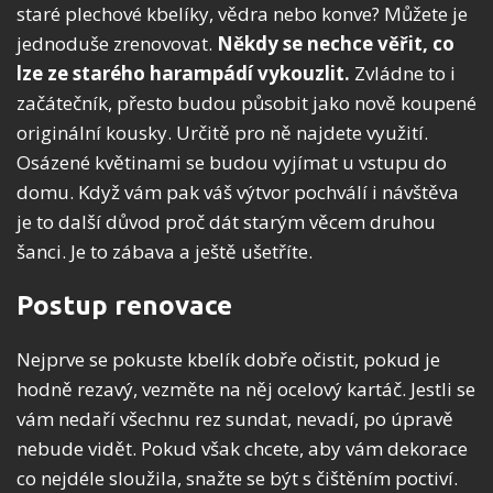
staré plechové kbelíky, vědra nebo konve? Můžete je
jednoduše zrenovovat.
Někdy se nechce věřit, co
lze ze starého harampádí vykouzlit.
Zvládne to i
začátečník, přesto budou působit jako nově koupené
originální kousky. Určitě pro ně najdete využití.
Osázené květinami se budou vyjímat u vstupu do
domu. Když vám pak váš výtvor pochválí i návštěva
je to další důvod proč dát starým věcem druhou
šanci. Je to zábava a ještě ušetříte.
Postup renovace
Nejprve se pokuste kbelík dobře očistit, pokud je
hodně rezavý, vezměte na něj ocelový kartáč. Jestli se
vám nedaří všechnu rez sundat, nevadí, po úpravě
nebude vidět. Pokud však chcete, aby vám dekorace
co nejdéle sloužila, snažte se být s čištěním poctiví.