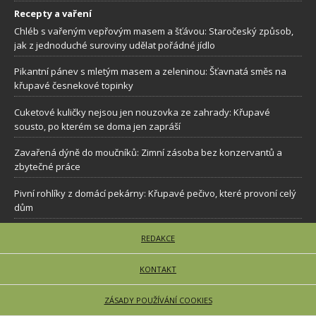
Recepty a vaření
Chléb s vařeným vepřovým masem a šťávou: Staročeský způsob,
jak z jednoduché suroviny udělat pořádné jídlo
Pikantní pánev s mletým masem a zeleninou: Šťavnatá směs na
křupavé česnekové topinky
Cuketové kuličky nejsou jen nouzovka ze zahrady: Křupavé
sousto, po kterém se doma jen zapráší
Zavařená dýně do moučníků: Zimní zásoba bez konzervantů a
zbytečné práce
Pivní rohlíky z domácí pekárny: Křupavé pečivo, které provoní celý
dům
REDAKCE
KONTAKT
ZÁSADY POUŽÍVÁNÍ COOKIES