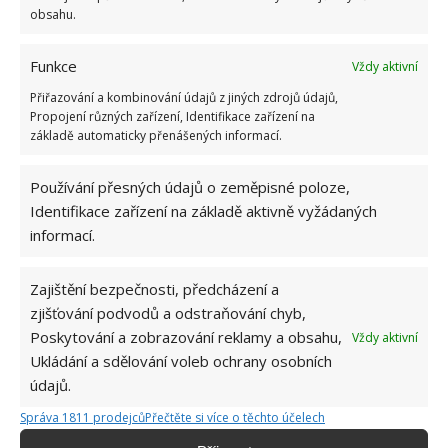
obsahu.
Funkce
Vždy aktivní
Přiřazování a kombinování údajů z jiných zdrojů údajů,
Propojení různých zařízení, Identifikace zařízení na
základě automaticky přenášených informací.
Používání přesných údajů o zeměpisné poloze,
Identifikace zařízení na základě aktivně vyžádaných
informací.
Zajištění bezpečnosti, předcházení a
zjišťování podvodů a odstraňování chyb,
Poskytování a zobrazování reklamy a obsahu,
Vždy aktivní
DEKORACE
KREATIVNÍ TVOŘENÍ
ZAHRADA
Ukládání a sdělování voleb ochrany osobních
údajů.
Správa 1811 prodejců
Přečtěte si více o těchto účelech
Jiří Kolář