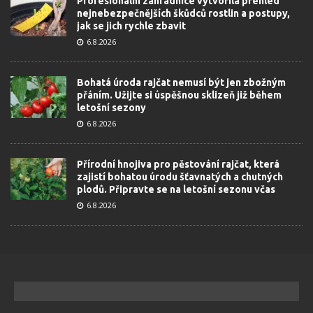
Profesionální zahradnice vytvořila přehled
nejnebezpečnějších škůdců rostlin a postupy,
jak se jich rychle zbavit
6.8.2026
Bohatá úroda rajčat nemusí být jen zbožným
přáním. Užijte si úspěšnou sklizeň již během
letošní sezony
6.8.2026
Přírodní hnojiva pro pěstování rajčat, která
zajistí bohatou úrodu šťavnatých a chutných
plodů. Připravte se na letošní sezonu včas
6.8.2026