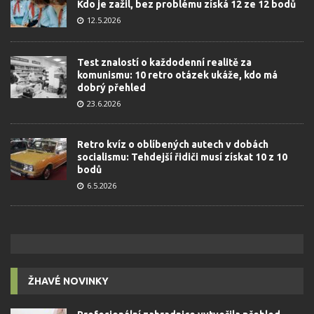
Kdo je zažil, bez problému získá 12 ze 12 bodů
12.5.2026
Test znalostí o každodenní realitě za
komunismu: 10 retro otázek ukáže, kdo má
dobrý přehled
23.6.2026
Retro kvíz o oblíbených autech v dobách
socialismu: Tehdejší řidiči musí získat 10 z 10
bodů
6.5.2026
ŽHAVÉ NOVINKY