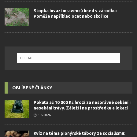
Stopka invazi mravenců hned v zárodku:
Pomůže například ocet nebo skořice
OBLÍBENÉ ČLÁNKY
Pokuta až 10 000 Kč hrozí za nesprávné sekání i
nesekání trávy. Záleží i na prostředku a lokaci
1.6.2026
Kvíz na téma pionýrské tábory za socialismu: