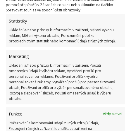
pomocí přepínačů v Zásadách cookies nebo kliknutím na tlačítko
Spravovat souhlas ve spodní části obrazovky.
Pokuta až 10 000 Kč hrozí za nesprávné sekání i
nesekání trávy. Záleží i na prostředku a lokaci
Statistiky
1.6.2026
Ukládání a/nebo přístup k informacím v zařízení, Měření výkonu
reklam, Měření výkonu obsahu, Porozumění publiku
prostřednictvím statistik nebo kombinací údajů z různých zdrojů.
Kvíz na téma pionýrské tábory za socialismu:
Kdo je zažil, bez problému získá 12 ze 12 bodů
12.5.2026
Marketing
Ukládání a/nebo přístup k informacím v zařízení, Použití
omezených údajů k výběru reklam, Vytváření profilů pro
Test znalostí o každodenní realitě za
personalizovanou reklamu, Používání profilů k výběru
komunismu: 10 retro otázek ukáže, kdo má
personalizované reklamy, Vytváření profilů pro personalizovaný
dobrý přehled
obsah, Používání profilů pro výběr personalizovaného obsahu,
23.6.2026
Rozvoj a zlepšování služeb, Použití omezených údajů k výběru
obsahu.
Retro kvíz o oblíbených autech v dobách
socialismu: Tehdejší řidiči musí získat 10 z 10
Funkce
Vždy aktivní
bodů
Přiřazování a kombinování údajů z jiných zdrojů údajů,
6.5.2026
Propojení různých zařízení, Identifikace zařízení na