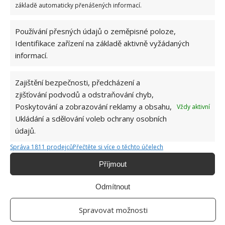
základě automaticky přenášených informací.
Používání přesných údajů o zeměpisné poloze,
Identifikace zařízení na základě aktivně vyžádaných
informací.
ŽHAVÉ NOVINKY
Zajištění bezpečnosti, předcházení a
Profesionální zahradnice vytvořila přehled
zjišťování podvodů a odstraňování chyb,
nejnebezpečnějších škůdců rostlin a postupy,
Poskytování a zobrazování reklamy a obsahu,
Vždy aktivní
jak se jich rychle zbavit
Ukládání a sdělování voleb ochrany osobních
6.8.2026
údajů.
Správa 1811 prodejců
Přečtěte si více o těchto účelech
Bohatá úroda rajčat nemusí být jen zbožným
přáním. Užijte si úspěšnou sklizeň již během
Příjmout
letošní sezony
6.8.2026
Odmítnout
Přírodní hnojiva pro pěstování rajčat, která
Spravovat možnosti
zajistí bohatou úrodu šťavnatých a chutných