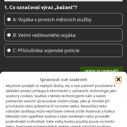
1. Co označoval výraz „bažant“?
A: Vojáka v prvních měsících služby
B: Velmi nešikovného vojáka
C: Příslušníka vojenské policie
Spravovat své soukromí
Abychom poskytli co nejlepší služby, my a naši partneři používáme k
ukládání a/nebo přístupu k informacím o zařízeních, technologie jako
soubory cookies. Souhlas s těmito technologiemi nám a našim
partnerům umožní zpracovávat osobní údaje, jako je chování při
procházení nebo jedinečná ID na tomto webu. Nesouhlas nebo
odvolání souhlasu může nepříznivě ovlivnit určité vlastnosti a funkce.
Kliknutím níže vyjádřete souhlas s výše uvedeným nebo proveďte
podrobnější rozhodnutí. Vaše volby budou použity pouze na tomto
OBLÍBENÉ ČLÁNKY
webu. Nastavení můžete kdykoli změnit, včetně odvolání souhlasu,