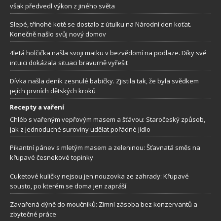
však předvedl výkon z jiného světa
Slepé, třínohé kotě se dostalo z útulku na Národní den koťat.
Konečně našlo svůj nový domov
4letá holčička našla svoji matku v bezvědomí na podlaze. Díky své
intuici dokázala situaci bravurně vyřešit
Dívka našla deník zesnulé babičky. Zjistila tak, že byla svědkem
jejích prvních dětských kroků
Recepty a vaření
Chléb s vařeným vepřovým masem a šťávou: Staročeský způsob,
jak z jednoduché suroviny udělat pořádné jídlo
Pikantní pánev s mletým masem a zeleninou: Šťavnatá směs na
křupavé česnekové topinky
Cuketové kuličky nejsou jen nouzovka ze zahrady: Křupavé
sousto, po kterém se doma jen zapráší
Zavařená dýně do moučníků: Zimní zásoba bez konzervantů a
zbytečné práce