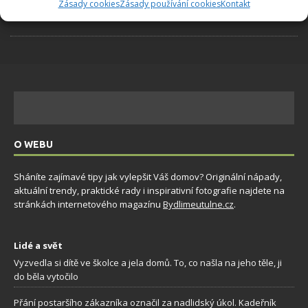
plodů. Připravte se na letošní sezonu včas
Zásady cookies
Zásady používání cookies
Kontakt
6.8.2026
O WEBU
Sháníte zajímavé tipy jak vylepšit Váš domov? Originální nápady,
aktuální trendy, praktické rady i inspirativní fotografie najdete na
stránkách internetového magazínu
Bydlimeutulne.cz
.
Lidé a svět
Vyzvedla si dítě ve školce a jela domů. To, co našla na jeho těle, ji
do běla vytočilo
Přání postaršího zákazníka označil za nadlidský úkol. Kadeřník