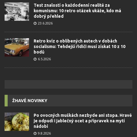
Test znalostí o každodenní realitě za
komunismu: 10 retro otázek ukáže, kdo má
dobrý přehled
23.6.2026
Retro kvíz o oblíbených autech v dobách
socialismu: Tehdejší řidiči musí získat 10 z 10
bodů
6.5.2026
ŽHAVÉ NOVINKY
Po ovocných muškách nezbyde ani stopa. Hravě
je odpudí i jablečný ocet a přípravek na mytí
nádobí
9.8.2026