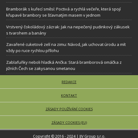
Bramborák s kuřecí směsí: Poctivá a rychlá večeře, která spojí
křupavé brambory se šťavnatým masem v jednom
Vrstvený čokoládový zázrak: Jak na nepečený pudinkový zákusek
s tvarohem a banány
Zavařené cuketové zelí na zimu: Návod, jak uchovat úrodu a mít
vždy po ruce rychlou přílohu
Zablafuňky neboli hladká Ančka: Stará bramborová omáčka z
jižních Čech se zakysanou smetanou
REDAKCE
KONTAKT
ZÁSADY POUŽÍVÁNÍ COOKIES
ZÁSADY COOKIES (EU)
Copyright © 2016 - 2024 | JJV Group s.r.o.