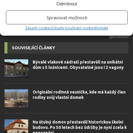
Odmítnout
BYDLENÍ
ELEKTŘINA
PLYN
POJIŠTĚNÍ DOMÁCNOSTI
ZMĚNA ADRESY
Spravovat možnosti
Zásady cookies
Zásady používání cookies
Kontakt
SOUVISEJÍCÍ ČLÁNKY
Bývalé vlakové nádraží přestavěli na unikátní
dům s 5 ložnicemi. Obyvatelné jsou i 2 vagony
Originální rodinná vesnička, kde má každý člen
rodiny svůj vlastní domek
Na útulný domov přestavěli historickou školní
budovu. Po 50 letech bez údržby je nyní zcela k
nepoznání