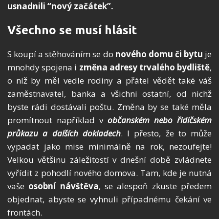
usnadnili “nový začátek”.
Všechno se musí hlásit
S koupí a stěhováním se do
nového domu či bytu
je
mnohdy spojena i
změna adresy trvalého bydliště
,
o níž by měl vedle rodiny a přátel vědět také váš
zaměstnavatel, banka a všichni ostatní, od nichž
byste rádi dostávali poštu. Změna by se také měla
promítnout například v
občanském nebo řidičském
průkazu a dalších dokladech
. I přesto, že to může
vypadat jako mise minimálně na rok, nezoufejte!
Velkou většinu záležitostí v dnešní době zvládnete
vyřídit z pohodlí nového domova. Tam, kde je nutná
vaše
osobní návštěva
, se alespoň zkuste předem
objednat, abyste se vyhnuli případnému čekání ve
frontách.