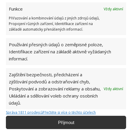
Obrázek: společnost Cofidis
Funkce
Vždy aktivní
Přiřazování a kombinování údajů z jiných zdrojů údajů,
Propojení různých zařízení, Identifikace zařízení na
základě automaticky přenášených informací.
Používání přesných údajů o zeměpisné poloze,
Identifikace zařízení na základě aktivně vyžádaných
informací.
Zajištění bezpečnosti, předcházení a
zjišťování podvodů a odstraňování chyb,
Poskytování a zobrazování reklamy a obsahu,
Vždy aktivní
Ukládání a sdělování voleb ochrany osobních
údajů.
Správa 1811 prodejců
Přečtěte si více o těchto účelech
Příjmout