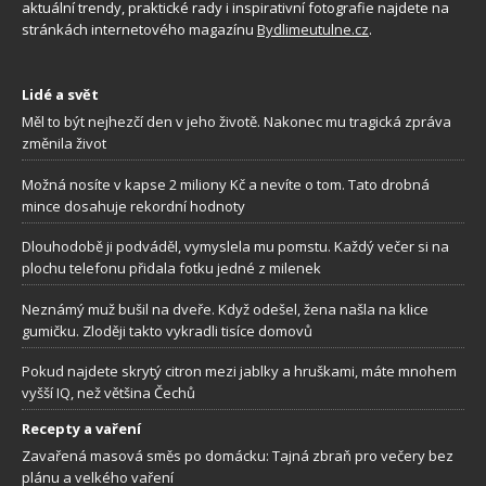
aktuální trendy, praktické rady i inspirativní fotografie najdete na
stránkách internetového magazínu
Bydlimeutulne.cz
.
Lidé a svět
Měl to být nejhezčí den v jeho životě. Nakonec mu tragická zpráva
změnila život
Možná nosíte v kapse 2 miliony Kč a nevíte o tom. Tato drobná
mince dosahuje rekordní hodnoty
Dlouhodobě ji podváděl, vymyslela mu pomstu. Každý večer si na
plochu telefonu přidala fotku jedné z milenek
Neznámý muž bušil na dveře. Když odešel, žena našla na klice
gumičku. Zloději takto vykradli tisíce domovů
Pokud najdete skrytý citron mezi jablky a hruškami, máte mnohem
vyšší IQ, než většina Čechů
Recepty a vaření
Zavařená masová směs po domácku: Tajná zbraň pro večery bez
plánu a velkého vaření