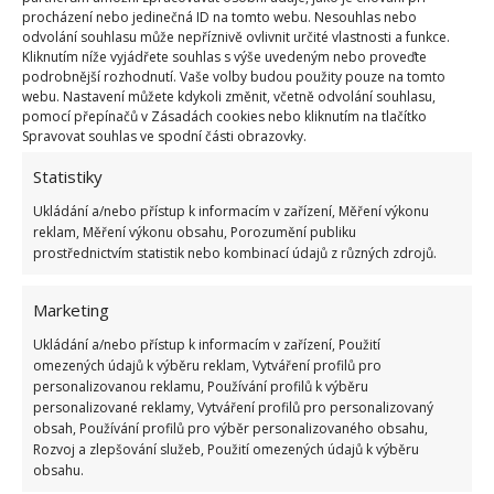
pokrýt náklady
v případě, že se vám podaří
procházení nebo jedinečná ID na tomto webu. Nesouhlas nebo
„vytopit“ sousedy. Taktéž
pojištění domácnosti
,
odvolání souhlasu může nepříznivě ovlivnit určité vlastnosti a funkce.
Kliknutím níže vyjádřete souhlas s výše uvedeným nebo proveďte
které může zajistit určitou finanční kompenzaci za
podrobnější rozhodnutí. Vaše volby budou použity pouze na tomto
případné poškození vašich věcí v důsledku požáru,
webu. Nastavení můžete kdykoli změnit, včetně odvolání souhlasu,
pomocí přepínačů v Zásadách cookies nebo kliknutím na tlačítko
povodně nebo krádeže, jistě stojí za zvážení.
Spravovat souhlas ve spodní části obrazovky.
Statistiky
I detaily jsou důležité
Ukládání a/nebo přístup k informacím v zařízení, Měření výkonu
reklam, Měření výkonu obsahu, Porozumění publiku
Až se Vám povede všechno dokoupit, zařídit,
prostřednictvím statistik nebo kombinací údajů z různých zdrojů.
namontovat, smontovat a vybalit, jistě si zasloužíte
pořádný odpočinek
. Zkuste se ale ještě před ním
Marketing
zaměřit na poslední detaily
, jako je výměna jména
Ukládání a/nebo přístup k informacím v zařízení, Použití
na zvonku, namontování podlahových lišt nebo
omezených údajů k výběru reklam, Vytváření profilů pro
zavěšení zrcadla v chodbě. Pokud totiž tyto zdánlivé
personalizovanou reklamu, Používání profilů k výběru
personalizované reklamy, Vytváření profilů pro personalizovaný
maličkosti odložíte, může se jednoduše stát, že vám
obsah, Používání profilů pro výběr personalizovaného obsahu,
časem přestanou nejenom vadit, ale nakonec je ani
Rozvoj a zlepšování služeb, Použití omezených údajů k výběru
obsahu.
neuvidíte a nikdy nedoděláte.