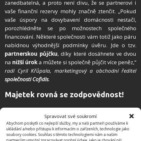
zanedbatelná, a proto není divu, že se partnerovi i
vaše finanční rezervy mohly značně ztenčit. „Pokud
vaše úspory na dovybavení domácnosti nestačí,
porozhlédněte se po možnostech společného
financování. Některé společnosti vám totiž jako páru
nabídnou výhodnější podmínky úvěru. Jde o tzv.
partnerskou půjčku
, díky které dosáhnete ve dvou
na
nižší úrok
a můžete si společně půjčit více peněz,“
radí Cyril Křůpala, marketingový a obchodní ředitel
společnosti Cofidis
.
Majetek rovná se zodpovědnost!
Pokud jste se stali
vlastníkem nemovitosti
,
Spravovat své soukromí
neznamená to, že máte pouze majetek, ale i
Abychom poskytli co nejlepší služby, my a naši partneři používáme k
zodpovědnost s ním spojenou. Zvažte tedy například
ukládání a/nebo přístupu k informacím o zařízeních, technologie jako
pojištění odpovědnosti, které vám může mimo jiné
soubory cookies. Souhlas s těmito technologiemi nám a našim
partnerům umožní zpracovávat osobní údaje, jako je chování při