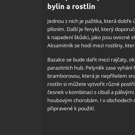
bylin a rostlin
Jednou z nich je pažitka, která dobře
plísním. Další je fenykl, který dopor
k napadení škůdci, jako jsou ovocné s
Aksamitník se hodí mezi rostliny, kter
Bazalce se bude dařit mezi rajčaty, o
parazitních hub. Pelyněk zase vyhání
bramborovou, která je nepřítelem sn
rostlin si můžete vytvořit různé pos
česnek v kombinaci s cibulí a pálivým
houbovým chorobám. I v obchodech dn
připravené k použití.