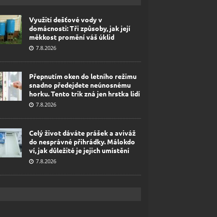
Využití dešťové vody v
domácnosti: Tři způsoby, jak její
měkkost promění váš úklid
7.8.2026
Přepnutím oken do letního režimu
snadno předejdete neúnosnému
horku. Tento trik zná jen hrstka lidí
7.8.2026
Celý život dáváte prášek a aviváž
do nesprávné přihrádky. Málokdo
ví, jak důležité je jejich umístění
7.8.2026