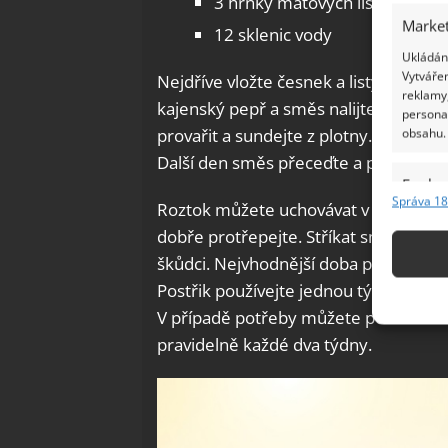
3 hrnky mátových listů
Market
12 sklenic vody
Ukládání
Vytvářen
Nejdříve vložte česnek a listy máty na
reklamy,
kajenský pepř a směs nalijte do hrnce
persona
provařit a sundejte z plotny. Odložte
obsahu.
Další den směs přeceďte a přidejte p
Funkc
Správa 18
Roztok můžete uchovávat v lahvi s r
Přiřazov
dobře protřepejte. Stříkat směsí můžete
Identifi
škůdci. Nejvhodnější doba použití roz
Použív
Postřik používejte jednou týdně, pokud
základ
V případě potřeby můžete použít i čast
pravidelně každé dva týdny.
Zajišt
odstra
Ukládá