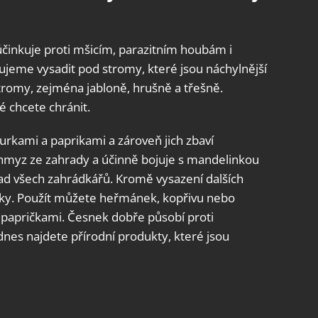
 účinkuje proti mšicím, parazitním houbám i
učujeme vysadit pod stromy, které jsou náchylnější
tromy, zejména jabloně, hrušně a třešně.
é chcete chránit.
kurkami a paprikami a zároveň jich zbaví
 hmyz ze zahrady a účinně bojuje s mandelinkou
ad všech zahrádkářů. Kromě vysazení dalších
třiky. Použít můžete heřmánek, kopřivu nebo
i papričkami. Česnek dobře působí proti
es najdete přírodní produkty, které jsou