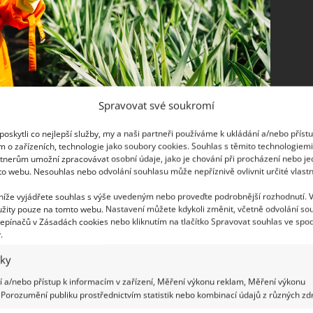
Spravovat své soukromí
oskytli co nejlepší služby, my a naši partneři používáme k ukládání a/nebo příst
m o zařízeních, technologie jako soubory cookies. Souhlas s těmito technologiem
ýroba je snadná
tnerům umožní zpracovávat osobní údaje, jako je chování při procházení nebo j
to webu. Nesouhlas nebo odvolání souhlasu může nepříznivě ovlivnit určité vlastn
 prostředku připravit?
 níže vyjádřete souhlas s výše uvedeným nebo proveďte podrobnější rozhodnutí. 
žity pouze na tomto webu. Nastavení můžete kdykoli změnit, včetně odvolání so
epínačů v Zásadách cookies nebo kliknutím na tlačítko Spravovat souhlas ve spod
.
iky
 a/nebo přístup k informacím v zařízení, Měření výkonu reklam, Měření výkonu
dku
Porozumění publiku prostřednictvím statistik nebo kombinací údajů z různých zdr