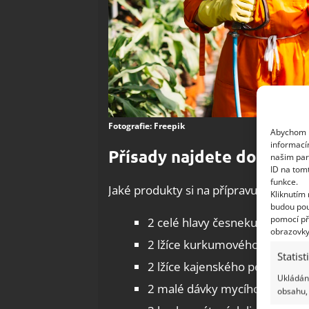
Fotografie: Freepik
Abychom p
informací
Přísady najdete doma a v
našim par
ID na tom
funkce.
Jaké produkty si na přípravu domácího
Kliknutím
budou pou
pomocí př
2 celé hlavy česneku
obrazovky
2 lžíce kurkumového prášku
Statist
2 lžíce kajenského pepře
Ukládání
2 malé dávky mycího prostře
obsahu, 