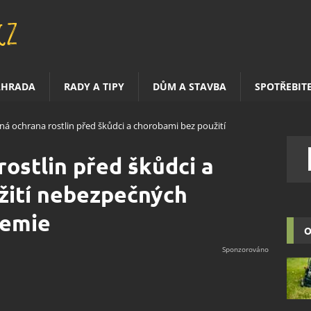
AHRADA
RADY A TIPY
DŮM A STAVBA
SPOTŘEBIT
á ochrana rostlin před škůdci a chorobami bez použití
ostlin před škůdci a
žití nebezpečných
hemie
O