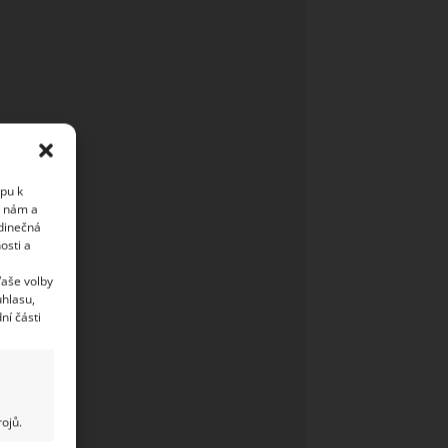
upu k
i nám a
edinečná
osti a
Vaše volby
uhlasu,
ní části
ojů.