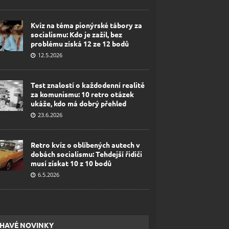
Kvíz na téma pionýrské tábory za
socialismu: Kdo je zažil, bez
problému získá 12 ze 12 bodů
12.5.2026
Test znalostí o každodenní realitě
za komunismu: 10 retro otázek
ukáže, kdo má dobrý přehled
23.6.2026
Retro kvíz o oblíbených autech v
dobách socialismu: Tehdejší řidiči
musí získat 10 z 10 bodů
6.5.2026
HAVÉ NOVINKY