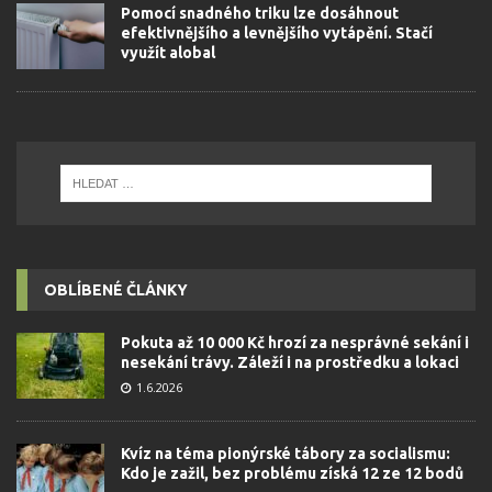
Pomocí snadného triku lze dosáhnout
efektivnějšího a levnějšího vytápění. Stačí
využít alobal
OBLÍBENÉ ČLÁNKY
Pokuta až 10 000 Kč hrozí za nesprávné sekání i
nesekání trávy. Záleží i na prostředku a lokaci
1.6.2026
Kvíz na téma pionýrské tábory za socialismu:
Kdo je zažil, bez problému získá 12 ze 12 bodů