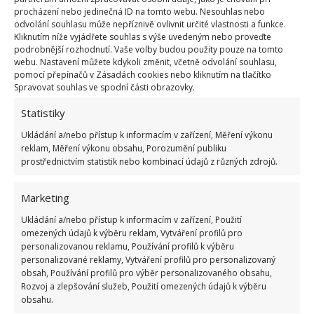
Fotografie: Depositphotos
procházení nebo jedinečná ID na tomto webu. Nesouhlas nebo
odvolání souhlasu může nepříznivě ovlivnit určité vlastnosti a funkce.
Nesprávně zvolená poloha povede k tomu, že v zimě
Kliknutím níže vyjádřete souhlas s výše uvedeným nebo proveďte
bude ze strany okenního systému proudit studený
podrobnější rozhodnutí. Vaše volby budou použity pouze na tomto
webu. Nastavení můžete kdykoli změnit, včetně odvolání souhlasu,
vzduch. Dalším náznakem může být, že křídlo okna
pomocí přepínačů v Zásadách cookies nebo kliknutím na tlačítko
se špatně otevírá nebo zavírá. Je třeba si také
Spravovat souhlas ve spodní části obrazovky.
uvědomit, že neustálé
přeskupování okenního
Statistiky
systému má i některé nevýhody
. Seřizovací šrouby
Ukládání a/nebo přístup k informacím v zařízení, Měření výkonu
zvyšují těsnost okenního systému. Neustálé měnění
reklam, Měření výkonu obsahu, Porozumění publiku
prostřednictvím statistik nebo kombinací údajů z různých zdrojů.
jejich polohy však může konstrukci předčasně
opotřebovat. Měňte tedy režim okna nejlépe pouze
Marketing
dvakrát ročně, rozhodně ne častěji.
Ukládání a/nebo přístup k informacím v zařízení, Použití
omezených údajů k výběru reklam, Vytváření profilů pro
Zdroj:
Tigerdoor
personalizovanou reklamu, Používání profilů k výběru
personalizované reklamy, Vytváření profilů pro personalizovaný
obsah, Používání profilů pro výběr personalizovaného obsahu,
Rozvoj a zlepšování služeb, Použití omezených údajů k výběru
obsahu.