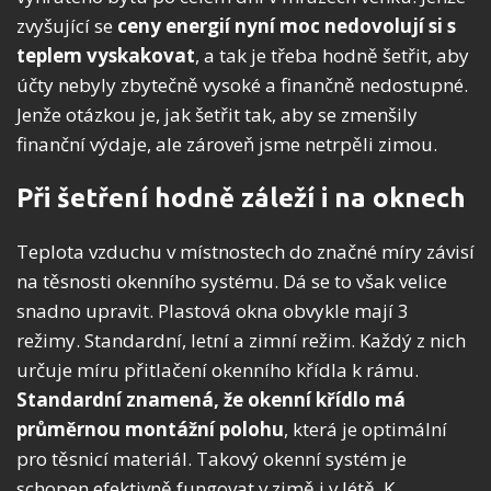
zvyšující se
ceny energií nyní moc nedovolují si s
teplem vyskakovat
, a tak je třeba hodně šetřit, aby
účty nebyly zbytečně vysoké a finančně nedostupné.
Jenže otázkou je, jak šetřit tak, aby se zmenšily
finanční výdaje, ale zároveň jsme netrpěli zimou.
Při šetření hodně záleží i na oknech
Teplota vzduchu v místnostech do značné míry závisí
na těsnosti okenního systému. Dá se to však velice
snadno upravit. Plastová okna obvykle mají 3
režimy. Standardní, letní a zimní režim. Každý z nich
určuje míru přitlačení okenního křídla k rámu.
S
tandardní znamená, že okenní křídlo
má
průměrnou montážní polohu
, která je optimální
pro těsnicí materiál. Takový okenní systém je
schopen efektivně fungovat v zimě i v létě. K