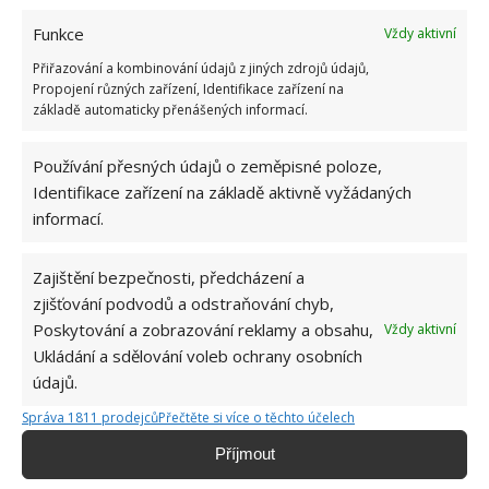
Funkce
Vždy aktivní
Přiřazování a kombinování údajů z jiných zdrojů údajů,
Propojení různých zařízení, Identifikace zařízení na
základě automaticky přenášených informací.
Používání přesných údajů o zeměpisné poloze,
Identifikace zařízení na základě aktivně vyžádaných
informací.
Zajištění bezpečnosti, předcházení a
zjišťování podvodů a odstraňování chyb,
Poskytování a zobrazování reklamy a obsahu,
Vždy aktivní
OKNO
ŠETŘENÍ
TOPENÍ
Ukládání a sdělování voleb ochrany osobních
údajů.
Správa 1811 prodejců
Přečtěte si více o těchto účelech
Jiří Kolář
Příjmout
Absolvent České zemědělské