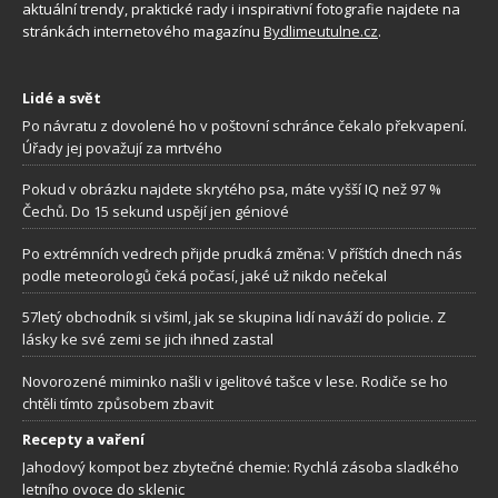
aktuální trendy, praktické rady i inspirativní fotografie najdete na
stránkách internetového magazínu
Bydlimeutulne.cz
.
Lidé a svět
Po návratu z dovolené ho v poštovní schránce čekalo překvapení.
Úřady jej považují za mrtvého
Pokud v obrázku najdete skrytého psa, máte vyšší IQ než 97 %
Čechů. Do 15 sekund uspějí jen géniové
Po extrémních vedrech přijde prudká změna: V příštích dnech nás
podle meteorologů čeká počasí, jaké už nikdo nečekal
57letý obchodník si všiml, jak se skupina lidí naváží do policie. Z
lásky ke své zemi se jich ihned zastal
Novorozené miminko našli v igelitové tašce v lese. Rodiče se ho
chtěli tímto způsobem zbavit
Recepty a vaření
Jahodový kompot bez zbytečné chemie: Rychlá zásoba sladkého
letního ovoce do sklenic