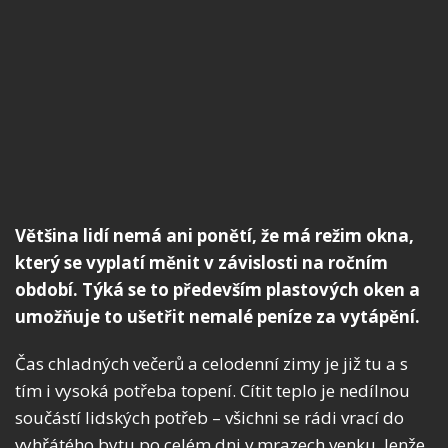
Většina lidí nemá ani ponětí, že má režim okna,
který se vyplatí měnit v závislosti na ročním
období. Týká se to především plastových oken a
umožňuje to ušetřit nemalé peníze za vytápění.
Čas chladných večerů a celodenní zimy je již tu a s
tím i vysoká potřeba topení. Cítit teplo je nedílnou
součástí lidských potřeb – všichni se rádi vrací do
vyhřátého bytu po celém dni v mrazech venku. Jenže