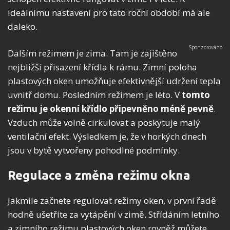
ideálnímu nastavení pro tato roční období má ale
daleko.
Dalším režimem je zima. Tam je zajištěno
nejbližší přisazení křídla k rámu. Zimní poloha
plastových oken umožňuje efektivnější udržení tepla
uvnitř domu. Posledním režimem je léto. V
tomto
režimu je okenní křídlo připevněno
méně pevně
.
Vzduch může volně cirkulovat a poskytuje malý
ventilační efekt. Výsledkem je, že v horkých dnech
jsou v bytě vytvořeny pohodlné podmínky.
Regulace a změna režimu okna
Jakmile začnete regulovat režimy oken, v první řadě
hodně ušetříte za vytápění v zimě. Střídáním letního
a zimního režimu plastových oken rovněž můžete