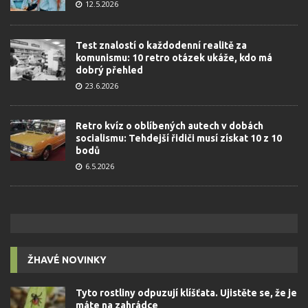
12.5.2026
Test znalostí o každodenní realitě za
komunismu: 10 retro otázek ukáže, kdo má
dobrý přehled
23.6.2026
Retro kvíz o oblíbených autech v dobách
socialismu: Tehdejší řidiči musí získat 10 z 10
bodů
6.5.2026
ŽHAVÉ NOVINKY
Tyto rostliny odpuzují klíšťata. Ujistěte se, že je
máte na zahrádce