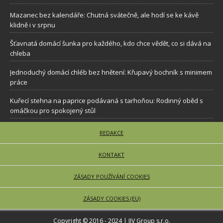
Mazanec bez kalendáře: Chutná svátečně, ale hodí se ke kávě
klidně i v srpnu
Šťavnatá domácí šunka pro každého, kdo chce vědět, co si dává na
chleba
Jednoduchý domácí chléb bez hnětení: Křupavý bochník s minimem
práce
Kuřecí stehna na paprice podávaná s tarhoňou: Rodinný oběd s
omáčkou pro spokojený stůl
REDAKCE
KONTAKT
ZÁSADY POUŽÍVÁNÍ COOKIES
ZÁSADY COOKIES (EU)
Copyright © 2016 - 2024 | JJV Group s.r.o.