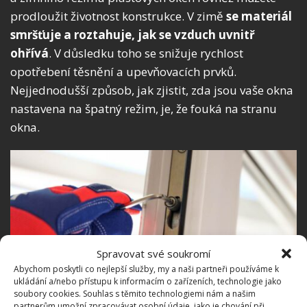
prodloužit životnost konstrukce. V zimě
se materiál
smršťuje a roztahuje, jak se vzduch uvnitř
ohřívá
. V důsledku toho se snižuje rychlost
opotřebení těsnění a upevňovacích prvků.
Nejjednodušší způsob, jak zjistit, zda jsou vaše okna
nastavena na špatný režim, je, že fouká na stranu
okna.
Spravovat své soukromí
Abychom poskytli co nejlepší služby, my a naši partneři používáme k
ukládání a/nebo přístupu k informacím o zařízeních, technologie jako
soubory cookies. Souhlas s těmito technologiemi nám a našim
partnerům umožní zpracovávat osobní údaje, jako je chování při