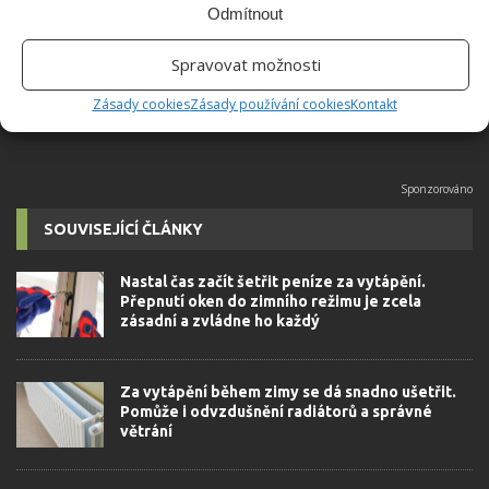
univerzity, který je již od malička
Odmítnout
velkým kutilem. V podstatě vše, co je
možné najít v j...
[Více o autorovi]
Spravovat možnosti
Zásady cookies
Zásady používání cookies
Kontakt
SOUVISEJÍCÍ ČLÁNKY
Nastal čas začít šetřit peníze za vytápění.
Přepnutí oken do zimního režimu je zcela
zásadní a zvládne ho každý
Za vytápění během zimy se dá snadno ušetřit.
Pomůže i odvzdušnění radiátorů a správné
větrání