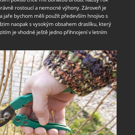
právně rostoucí a nemocné výhony. Zároveň je
 Na jaře bychom měli použít především hnojivo s
zim naopak s vysokým obsahem draslíku, který
itím je vhodné ještě jedno přihnojení v letním