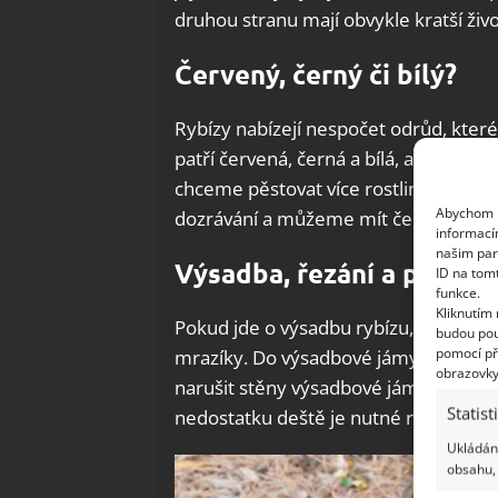
druhou stranu mají obvykle kratší živo
Červený, černý či bílý?
Rybízy nabízejí nespočet odrůd, které 
patří červená, černá a bílá, ale také t
chceme pěstovat více rostlin, vyplatí
Abychom p
dozrávání a můžeme mít čerstvý rybíz 
informací
našim par
Výsadba, řezání a péče
ID na tom
funkce.
Kliknutím
Pokud jde o výsadbu rybízu, nejvhodně
budou pou
pomocí př
mrazíky. Do výsadbové jámy se dopor
obrazovky
narušit stěny výsadbové jámy, aby ko
Statist
nedostatku deště je nutné rostlinu obč
Ukládání
obsahu, 