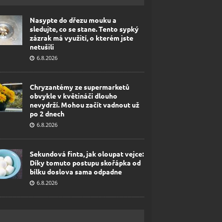
Nasypte do dřezu mouku a
sledujte, co se stane. Tento sypký
zázrak má využití, o kterém jste
netušili
6.8.2026
Chryzantémy ze supermarketů
obvykle v květináči dlouho
nevydrží. Mohou začít vadnout už
po 2 dnech
6.8.2026
Sekundová finta, jak oloupat vejce:
Díky tomuto postupu skořápka od
bílku doslova sama odpadne
6.8.2026