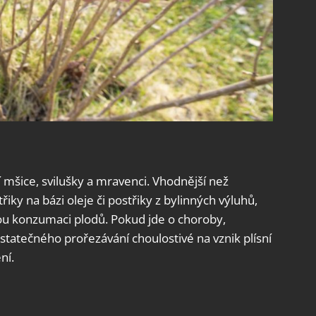
 mšice, svilušky a mravenci. Vhodnější než
řiky na bázi oleje či postřiky z bylinných výluhů,
nou konzumaci plodů. Pokud jde o choroby,
tatečného prořezávání choulostivé na vznik plísní
ní.