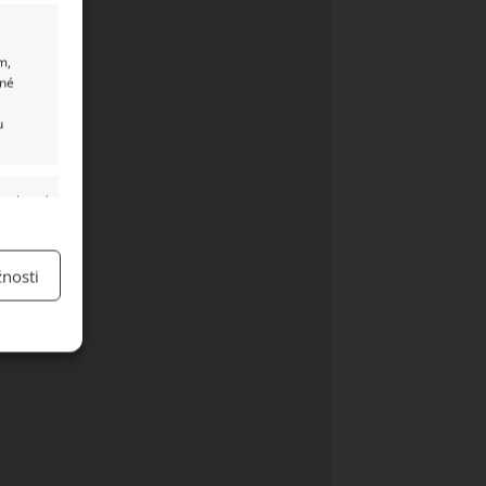
m,
ané
u
y aktivní
nosti
y aktivní