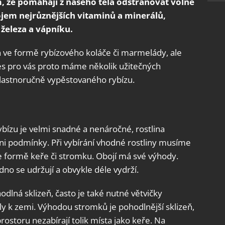
m, že pomáhají z našeho těla odstraňovat volné
ojem nejrůznějších vitaminů a minerálů,
železa a vápníku.
en ve formě rybízového koláče či marmelády, ale
nes pro vás proto máme několik užitečných
z vlastnoručně vypěstovaného rybízu.
ybízu je velmi snadné a nenáročné, rostlina
ni podmínky. Při vybírání vhodné rostliny musíme
e formě keře či stromku. Obojí má své výhody.
dno se udržují a obvykle déle vydrží.
dlná sklizeň, často je také nutné větvičky
ly k zemi. Výhodou stromků je pohodlnější sklizeň,
 prostoru nezabírají tolik místa jako keře. Na