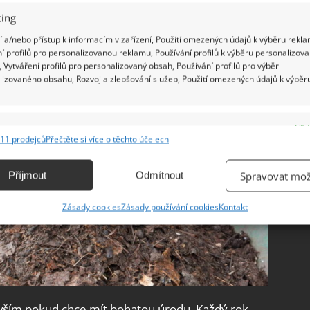
ing
 a/nebo přístup k informacím v zařízení, Použití omezených údajů k výběru rekla
í profilů pro personalizovanou reklamu, Používání profilů k výběru personalizov
 Vytváření profilů pro personalizovaný obsah, Používání profilů pro výběr
lizovaného obsahu, Rozvoj a zlepšování služeb, Použití omezených údajů k výběr
e
Vžd
11 prodejců
Přečtěte si více o těchto účelech
ání a kombinování údajů z jiných zdrojů údajů, Propojení různých zařízení,
kace zařízení na základě automaticky přenášených informací.
Příjmout
Odmítnout
Spravovat mož
ání přesných údajů o zeměpisné poloze, Identifikace zařízení na
Zásady cookies
Zásady používání cookies
Kontakt
ě aktivně vyžádaných informací.
ění bezpečnosti, předcházení a zjišťování podvodů a
ňování chyb, Poskytování a zobrazování reklamy a obsahu,
Vžd
ní a sdělování voleb ochrany osobních údajů.
evším pokud chce mít bohatou úrodu. Každý rok