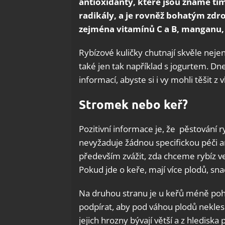
antioxidanty, které jsou známé tí
radikály, a je rovněž bohatým zdr
zejména vitamínů C a B, manganu, 
Rybízové kuličky chutnají skvěle nej
také jen tak například s jogurtem. D
informací, abyste si i vy mohli těšit 
Stromek nebo keř?
Pozitivní informace je, že pěstování r
nevyžaduje žádnou specifickou péči a
především zvážit, zda chceme rybíz v
Pokud jde o keře, mají více plodů, sna
Na druhou stranu je u keřů méně poho
podpírat, aby pod váhou plodů nekles
jejich hrozny bývají větší a z hlediska