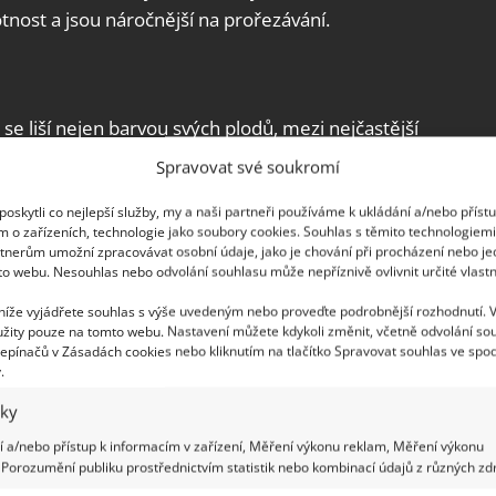
tnost a jsou náročnější na prořezávání.
se liší nejen barvou svých plodů, mezi nejčastější
ím, kdy plodí, existují odrůdy rané i pozdní. Pokud
Spravovat své soukromí
 se namíchat různé odrůdy podle doby jejich
oskytli co nejlepší služby, my a naši partneři používáme k ukládání a/nebo příst
po celé léto.
m o zařízeních, technologie jako soubory cookies. Souhlas s těmito technologiem
tnerům umožní zpracovávat osobní údaje, jako je chování při procházení nebo j
to webu. Nesouhlas nebo odvolání souhlasu může nepříznivě ovlivnit určité vlastn
 níže vyjádřete souhlas s výše uvedeným nebo proveďte podrobnější rozhodnutí. 
jší dobou je podzim, před tím, než přijdou první
žity pouze na tomto webu. Nastavení můžete kdykoli změnit, včetně odvolání so
epínačů v Zásadách cookies nebo kliknutím na tlačítko Spravovat souhlas ve spod
učuje vložit kompost a následně také rýčem
.
řeny mohly snadněji prorůstat do okolí. V případě
iky
as zalít.
 a/nebo přístup k informacím v zařízení, Měření výkonu reklam, Měření výkonu
Porozumění publiku prostřednictvím statistik nebo kombinací údajů z různých zdr