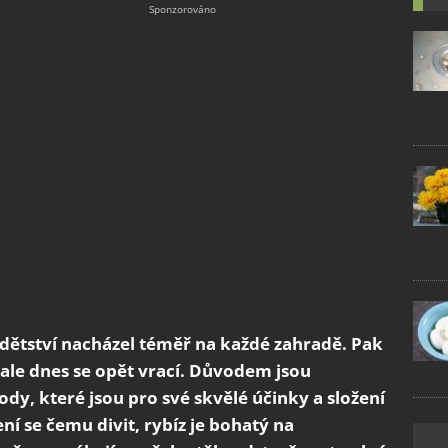
 dětství nacházel téměř na každé zahradě. Pak
ale dnes se opět vrací. Důvodem jsou
dy, které jsou pro své skvělé účinky a složení
í se čemu divit, rybíz je bohatý na