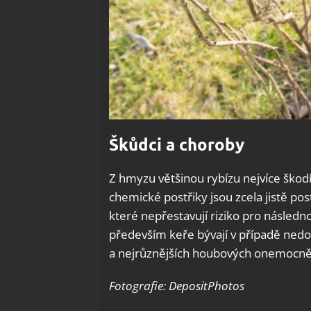
Škůdci a choroby
Z hmyzu většinou rybízu nejvíce škodí
chemické postřiky jsou zcela jistě post
které nepřestavují riziko pro násled
především keře bývají v případě nedos
a nejrůznějších houbových onemocně
Fotografie: DepositPhotos