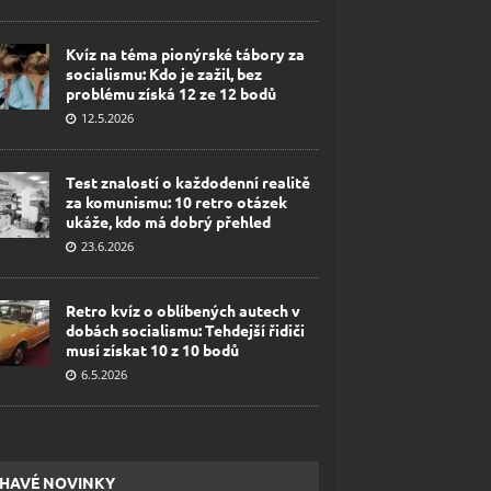
Kvíz na téma pionýrské tábory za
socialismu: Kdo je zažil, bez
problému získá 12 ze 12 bodů
12.5.2026
Test znalostí o každodenní realitě
za komunismu: 10 retro otázek
ukáže, kdo má dobrý přehled
23.6.2026
Retro kvíz o oblíbených autech v
dobách socialismu: Tehdejší řidiči
musí získat 10 z 10 bodů
6.5.2026
HAVÉ NOVINKY