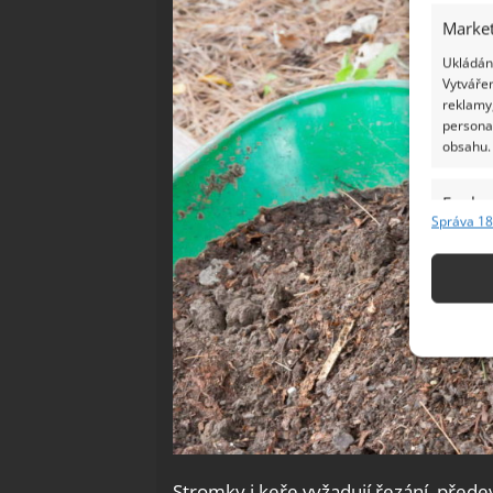
Market
Ukládání
Vytvářen
reklamy,
persona
obsahu.
Funkc
Správa 18
Přiřazov
Identifi
Použív
základ
Zajišt
odstra
Ukládá
Stromky i keře vyžadují řezání, před