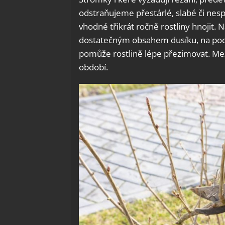
odstraňujeme přestárlé, slabé či nes
vhodné třikrát ročně rostliny hnojit.
dostatečným obsahem dusíku, na pod
pomůže rostlině lépe přezimovat. Mez
období.