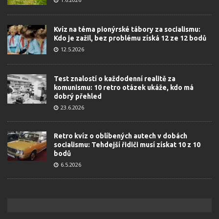
Kvíz na téma pionýrské tábory za socialismu:
Kdo je zažil, bez problému získá 12 ze 12 bodů
12.5.2026
Test znalostí o každodenní realitě za
komunismu: 10 retro otázek ukáže, kdo má
dobrý přehled
23.6.2026
Retro kvíz o oblíbených autech v dobách
socialismu: Tehdejší řidiči musí získat 10 z 10
bodů
6.5.2026