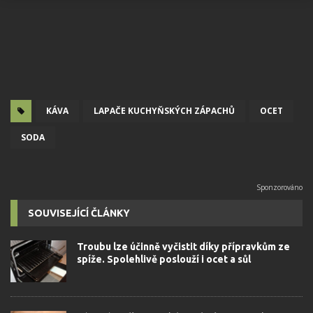
KÁVA
LAPAČE KUCHYŇSKÝCH ZÁPACHŮ
OCET
SODA
SOUVISEJÍCÍ ČLÁNKY
Troubu lze účinně vyčistit díky přípravkům ze
spíže. Spolehlivě poslouží i ocet a sůl