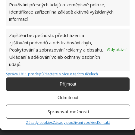
Používání přesných údajů o zeměpisné poloze,
Obrázek:
pixabay.com
Identifikace zařízení na základě aktivně vyžádaných
informací.
Zajištění bezpečnosti, předcházení a
zjišťování podvodů a odstraňování chyb,
Poskytování a zobrazování reklamy a obsahu,
Vždy aktivní
Ukládání a sdělování voleb ochrany osobních
údajů.
Správa 1811 prodejců
Přečtěte si více o těchto účelech
Příjmout
Odmítnout
Spravovat možnosti
Zásady cookies
Zásady používání cookies
Kontakt