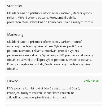
Mletá káva
Statistiky
Ukládání a/nebo přístup k informacím v zařízení, Měření výkonu
Pokud si doma sami melete kávu, tím lépe. Jinak
reklam, Měření výkonu obsahu, Porozumění publiku
postačí mletá káva z obchodu. Nasypte ji do pytlíčků
prostřednictvím statistik nebo kombinací údajů z různých zdrojů.
či umístěte do malých mističek a rozneste různě po
Marketing
bytě. Káva absorbuje zápachy, a také krásně provoní
interiér.
Ukládání a/nebo přístup k informacím v zařízení, Použití
omezených údajů k výběru reklam, Vytváření profilů pro
personalizovanou reklamu, Používání profilů k výběru
Další domácí pomocníci
personalizované reklamy, Vytváření profilů pro personalizovaný
obsah, Používání profilů pro výběr personalizovaného obsahu,
Rozvoj a zlepšování služeb, Použití omezených údajů k výběru
Vanilka
obsahu.
Levandule
Citrusy
Funkce
Vždy aktivní
Skořice
Přiřazování a kombinování údajů z jiných zdrojů údajů,
Propojení různých zařízení, Identifikace zařízení na
Máta
základě automaticky přenášených informací.
Ocet