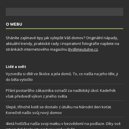
O WEBU
Sháníte zajímavé tipy jak vylepšit Váš domov? Originální nápady,
aktuální trendy, praktické rady i inspirativní fotografie najdete na
stránkách internetového magazínu
Bydlimeutulne.cz
.
Lidé a svět
Vyzvedla si dítě ve školce a jela domů. To, co našla na jeho těle, ji
do běla vytočilo
Přání postaršího zákazníka označil za nadlidský úkol. Kadeřník
však předvedl výkon z jiného světa
Slepé, třínohé kotě se dostalo z útulku na Národní den koťat.
Konečně našlo svůj nový domov
4letá holčička našla svoji matku v bezvědomí na podlaze. Díky své