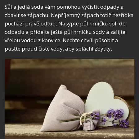
Sůl a jedlá soda vám pomohou vyčistit odpady a
zbavit se zápachu. Nepříjemný zápach totiž nezřídka
pochází právě odtud. Nasypte půl hrníčku soli do
odpadu a přidejte ještě půl hrníčku sody a zalijte
vřelou vodou z konvice. Nechte chvíli působit a
pusťte proud čisté vody, aby spláchl zbytky.