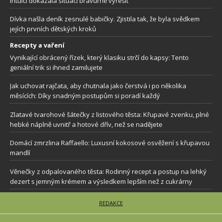
intuici dokázala situaci bravurně vyřešit
Dívka našla deník zesnulé babičky. Zjistila tak, že byla svědkem
jejích prvních dětských kroků
Recepty a vaření
Vynikající obrácený řízek, který klasiku strčí do kapsy: Tento
geniální trik si ihned zamilujete
Jak uchovat rajčata, aby chutnala jako čerstvá i po několika
měsících: Díky snadným postupům si poradí každý
Zlatavé tvarohové šátečky z listového těsta: Křupavé zvenku, plné
hebké náplně uvnitř a hotové dřív, než se nadějete
Domácí zmrzlina Raffaello: Luxusní kokosové osvěžení s křupavou
mandlí
Věnečky z odpalovaného těsta: Rodinný recept a postup na lehký
dezert s jemným krémem a výsledkem lepším než z cukrárny
REDAKCE