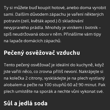
Ty si můžete buď koupit hotové, anebo doma vyrobit
sami. Dalším důvodem zápachu je vaření některých
potravin (zelí, květák apod.) či skladování
nevypraného prádla. Mnohdy je viníkem i botník –
spíš neudržovaná obuv v něm. Přinášíme vám tipy
na lapače domácích zápachů.
Pečený osvěžovač vzduchu
Tento pečený osvěžovač je ideální do kuchyně, když
jste vařili něco, co zrovna příliš nevoní. Nakrájejte si
na kolečka 2 citrony, vyskládejte je na plech vystlaný
alobalem a pečte na 100 stupňů 60 až 90 minut. Pak
plech umístěte na sporák a nechte vůni vykonat své.
Sůl a jedlá soda