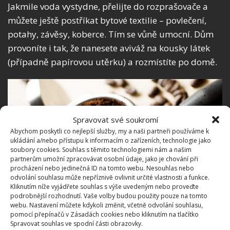
Jakmile voda vystydne, přelijte do rozprašovače a
můžete ještě postříkat bytové textilie – povlečení,
potahy, závěsy, koberce. Tím se vůně umocní. Dům
provoníte i tak, že nanesete aviváž na kousky látek
(případně papírovou utěrku) a rozmístíte po domě.
Spravovat své soukromí
Abychom poskytli co nejlepší služby, my a naši partneři používáme k
ukládání a/nebo přístupu k informacím o zařízeních, technologie jako
soubory cookies. Souhlas s těmito technologiemi nám a našim
partnerům umožní zpracovávat osobní údaje, jako je chování při
procházení nebo jedinečná ID na tomto webu. Nesouhlas nebo
odvolání souhlasu může nepříznivě ovlivnit určité vlastnosti a funkce.
Kliknutím níže vyjádřete souhlas s výše uvedeným nebo proveďte
podrobnější rozhodnutí. Vaše volby budou použity pouze na tomto
webu. Nastavení můžete kdykoli změnit, včetně odvolání souhlasu,
pomocí přepínačů v Zásadách cookies nebo kliknutím na tlačítko
Spravovat souhlas ve spodní části obrazovky.