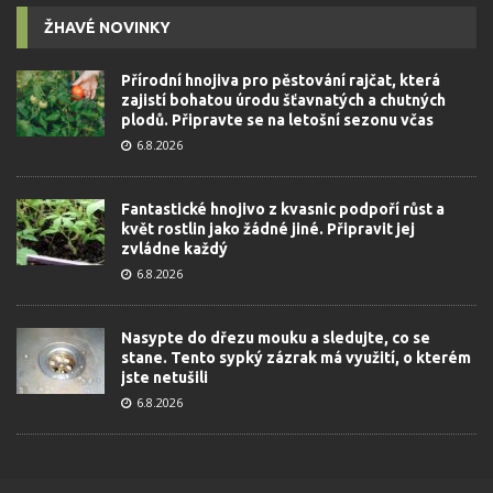
ŽHAVÉ NOVINKY
Přírodní hnojiva pro pěstování rajčat, která
zajistí bohatou úrodu šťavnatých a chutných
plodů. Připravte se na letošní sezonu včas
6.8.2026
Fantastické hnojivo z kvasnic podpoří růst a
květ rostlin jako žádné jiné. Připravit jej
zvládne každý
6.8.2026
Nasypte do dřezu mouku a sledujte, co se
stane. Tento sypký zázrak má využití, o kterém
jste netušili
6.8.2026