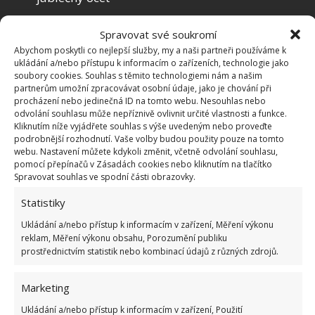
voda
Spravovat své soukromí
5 kapek čajovníkového esenciálního oleje
Abychom poskytli co nejlepší služby, my a naši partneři používáme k
ukládání a/nebo přístupu k informacím o zařízeních, technologie jako
5 kapek citronové silice
soubory cookies. Souhlas s těmito technologiemi nám a našim
5 kapek eukalyptového éterického oleje
partnerům umožní zpracovávat osobní údaje, jako je chování při
procházení nebo jedinečná ID na tomto webu. Nesouhlas nebo
odvolání souhlasu může nepříznivě ovlivnit určité vlastnosti a funkce.
Rozprašovač naplňte do poloviny vodou a doplňte
Kliknutím níže vyjádřete souhlas s výše uvedeným nebo proveďte
jablečným octem. Přidejte oleje a řádně promíchejte.
podrobnější rozhodnutí. Vaše volby budou použity pouze na tomto
webu. Nastavení můžete kdykoli změnit, včetně odvolání souhlasu,
Použijte na okna.
pomocí přepínačů v Zásadách cookies nebo kliknutím na tlačítko
Spravovat souhlas ve spodní části obrazovky.
Jak být pro komáry méně žádoucí?
Statistiky
Ukládání a/nebo přístup k informacím v zařízení, Měření výkonu
Pokud se chcete stát pro komáry méně žádoucími,
reklam, Měření výkonu obsahu, Porozumění publiku
vyzkoušejte některé z těchto rad.
prostřednictvím statistik nebo kombinací údajů z různých zdrojů.
Používejte méně kosmetických přípravků
Marketing
pro venkovní pobyt
Ukládání a/nebo přístup k informacím v zařízení, Použití