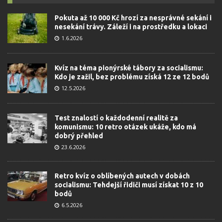
Pokuta až 10 000 Kč hrozí za nesprávné sekání i
nesekání trávy. Záleží i na prostředku a lokaci
1.6.2026
Kvíz na téma pionýrské tábory za socialismu:
Kdo je zažil, bez problému získá 12 ze 12 bodů
12.5.2026
Test znalostí o každodenní realitě za
komunismu: 10 retro otázek ukáže, kdo má
dobrý přehled
23.6.2026
Retro kvíz o oblíbených autech v dobách
socialismu: Tehdejší řidiči musí získat 10 z 10
bodů
6.5.2026