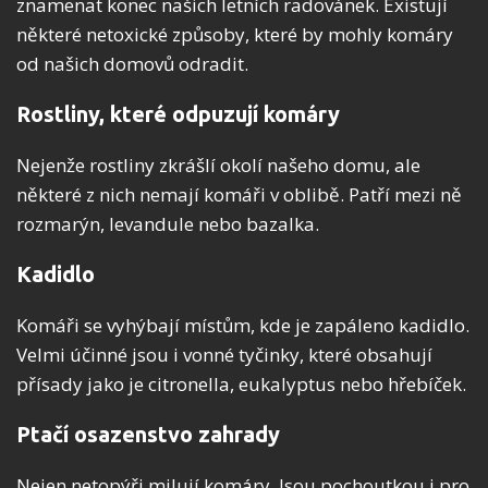
znamenat konec našich letních radovánek. Existují
některé netoxické způsoby, které by mohly komáry
od našich domovů odradit.
Rostliny, které odpuzují komáry
Nejenže rostliny zkrášlí okolí našeho domu, ale
některé z nich nemají komáři v oblibě. Patří mezi ně
rozmarýn, levandule nebo bazalka.
Kadidlo
Komáři se vyhýbají místům, kde je zapáleno kadidlo.
Velmi účinné jsou i vonné tyčinky, které obsahují
přísady jako je citronella, eukalyptus nebo hřebíček.
Ptačí osazenstvo zahrady
Nejen netopýři milují komáry. Jsou pochoutkou i pro