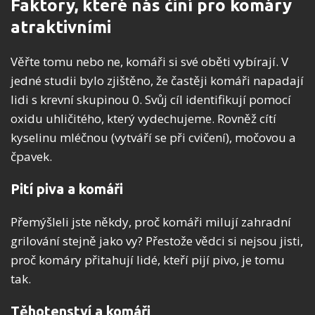
Faktory, které nás činí pro komáry
atraktivními
Věřte tomu nebo ne, komáři si své oběti vybírají. V
jedné studii bylo zjištěno, že častěji komáři napadají
lidi s krevní skupinou 0. Svůj cíl identifikují pomocí
oxidu uhličitého, který vydechujeme. Rovněž cítí
kyselinu mléčnou (vytváří se při cvičení), močovou a
čpavek.
Pití piva a komáři
Přemýšleli jste někdy, proč komáři milují zahradní
grilování stejně jako vy? Přestože vědci si nejsou jisti,
proč komáry přitahují lidé, kteří pijí pivo, je tomu
tak.
Těhotenství a komáři