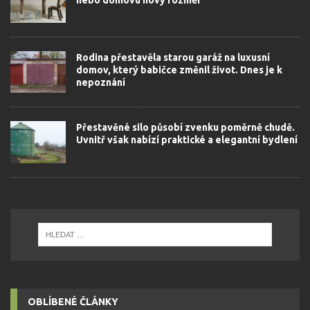
nebo domovu nový rozměr
Rodina přestavěla starou garáž na luxusní
domov, který babičce změnil život. Dnes je k
nepoznání
Přestavěné silo působí zvenku poměrně chudě.
Uvnitř však nabízí praktické a elegantní bydlení
OBLÍBENÉ ČLÁNKY