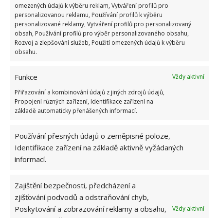
omezených údajů k výběru reklam, Vytváření profilů pro
Zaměřte se na přípravky s obsahem levandule,
personalizovanou reklamu, Používání profilů k výběru
bazalky, rozmarýnu či eukalyptu.
personalizované reklamy, Vytváření profilů pro personalizovaný
obsah, Používání profilů pro výběr personalizovaného obsahu,
Rozvoj a zlepšování služeb, Použití omezených údajů k výběru
Jezte hodně česneku
obsahu.
Pokud, před venkovním pobytem, zkonzumujete
Funkce
Vždy aktivní
větší množství česneku, sloučeniny síry, které se
Přiřazování a kombinování údajů z jiných zdrojů údajů,
vypařují kůží, budou komáry odpuzovat.
Propojení různých zařízení, Identifikace zařízení na
základě automaticky přenášených informací.
Jezte méně banánů
Používání přesných údajů o zeměpisné poloze,
Když vaše tělo metabolizuje banán, objeví se na
Identifikace zařízení na základě aktivně vyžádaných
pokožce jejich vůně a … komáři milují banány.
informací.
Vezměte si vitamíny B
Zajištění bezpečnosti, předcházení a
zjišťování podvodů a odstraňování chyb,
Nadbytečné množství vitamínu B se vylučuje
Poskytování a zobrazování reklamy a obsahu,
Vždy aktivní
pokožkou a komáři nemají rádi jeho pach. Do