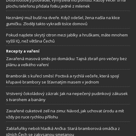
Dlouhodobě ji podváděl, vymyslela mu pomstu. Každý večer si na
plochu telefonu přidala fotku jedné z milenek
Neznámý muž bušil na dveře. Když odešel, žena našla na klice
gumičku. Zloději takto vykradli tisíce domovů
Pokud najdete skrytý citron mezi jablky a hruškami, máte mnohem
vyšší IQ, než většina Čechů
Recepty a vaření
Zavařená masová směs po domácku: Tajná zbraň pro večery bez
plánu a velkého vaření
Bramborák s kuřecí směsí: Poctivá a rychlá večeře, která spojí
křupavé brambory se šťavnatým masem v jednom
Vrstvený čokoládový zázrak: Jak na nepečený pudinkový zákusek
s tvarohem a banány
Zavařené cuketové zelí na zimu: Návod, jak uchovat úrodu a mít
vždy po ruce rychlou přílohu
Zablafuňky neboli hladká Ančka: Stará bramborová omáčka z
jižních Čech se zakysanou smetanou