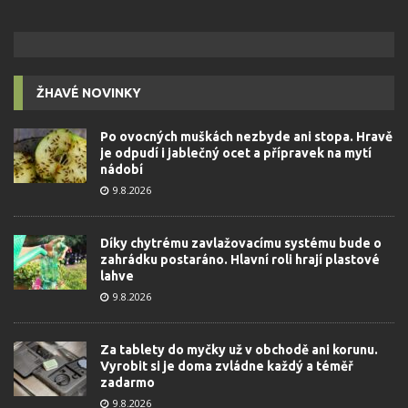
ŽHAVÉ NOVINKY
Po ovocných muškách nezbyde ani stopa. Hravě
je odpudí i jablečný ocet a přípravek na mytí
nádobí
9.8.2026
Díky chytrému zavlažovacímu systému bude o
zahrádku postaráno. Hlavní roli hrají plastové
lahve
9.8.2026
Za tablety do myčky už v obchodě ani korunu.
Vyrobit si je doma zvládne každý a téměř
zadarmo
9.8.2026