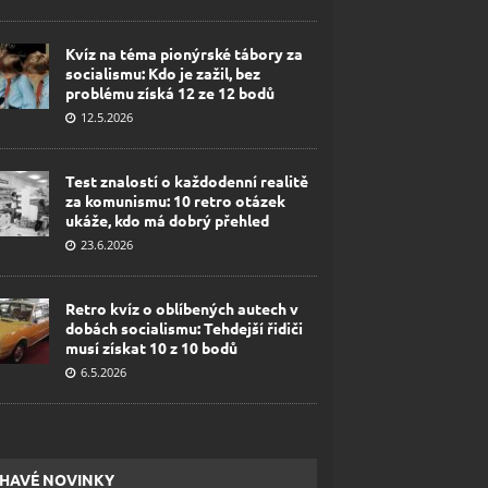
Kvíz na téma pionýrské tábory za
socialismu: Kdo je zažil, bez
problému získá 12 ze 12 bodů
12.5.2026
Test znalostí o každodenní realitě
za komunismu: 10 retro otázek
ukáže, kdo má dobrý přehled
23.6.2026
Retro kvíz o oblíbených autech v
dobách socialismu: Tehdejší řidiči
musí získat 10 z 10 bodů
6.5.2026
HAVÉ NOVINKY