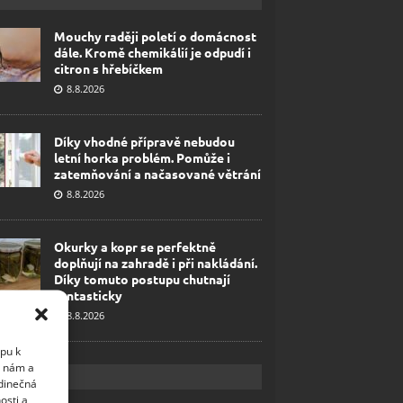
Mouchy raději poletí o domácnost
dále. Kromě chemikálií je odpudí i
citron s hřebíčkem
8.8.2026
Díky vhodné přípravě nebudou
letní horka problém. Pomůže i
zatemňování a načasované větrání
8.8.2026
Okurky a kopr se perfektně
doplňují na zahradě i při nakládání.
Díky tomuto postupu chutnají
fantasticky
8.8.2026
upu k
i nám a
edinečná
osti a