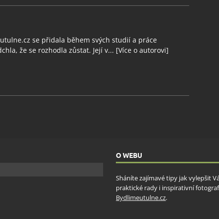
tulne.cz se přidala během svých studií a práce
chla, že se rozhodla zůstat. Její v...
[Více o autorovi]
O WEBU
Sháníte zajímavé tipy jak vylepšit 
praktické rady i inspirativní fotog
Bydlimeutulne.cz
.