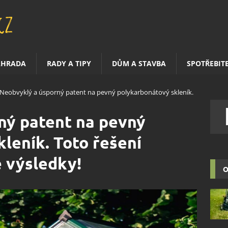
AHRADA
RADY A TIPY
DŮM A STAVBA
SPOTŘEBIT
Neobvyklý a úsporný patent na pevný polykarbonátový skleník.
ný patent na pevný
leník. Toto řešení
 výsledky!
O