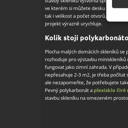
stavby skleníku vytvořila společnost
h
ve kterém si můžete desku navrhnout. 
Použív
tak i velikost a počet otvorů. Takové p
základ
projekt výrazně urychluje.
Zajišt
Kolik stojí polykarbonát
odstra
Ukládá
Plocha malých domácích skleníků se p
rozhoduje pro výstavbu miniskleníků
fungovat jako zimní zahrada. V případě
nepřesahuje 2-3 m2, je třeba počítat
ale nezapomeňte, že potřebujete také
Pevný polykarbonát a
plexisklo čiré
stavbu skleníku na omezeném prostor