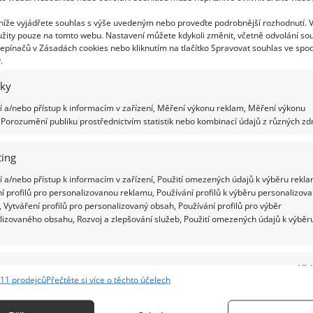
méně důležitá je odolnost proti mechanickému
 níže vyjádřete souhlas s výše uvedeným nebo proveďte podrobnější rozhodnutí. 
ů nebo krupobití se nemusíte obávat, že by
žity pouze na tomto webu. Nastavení můžete kdykoli změnit, včetně odvolání so
oškození dojde, deska se neroztříští na milion
epínačů v Zásadách cookies nebo kliknutím na tlačítko Spravovat souhlas ve spod
.
lidi a rostliny.
iky
teriál zvolit pro skleník?
 a/nebo přístup k informacím v zařízení, Měření výkonu reklam, Měření výkonu
Porozumění publiku prostřednictvím statistik nebo kombinací údajů z různých zdr
enkovní použití, je potažen speciální vrstvou, která
vému záření. A co průhlednost? S rostoucí tloušťkou
ing
kdy neklesá pod 70 %. Lze tedy říci, že materiál se
 a/nebo přístup k informacím v zařízení, Použití omezených údajů k výběru rekla
e má mnohem lepší fyzikální vlastnosti.
í profilů pro personalizovanou reklamu, Používání profilů k výběru personalizov
 Vytváření profilů pro personalizovaný obsah, Používání profilů pro výběr
lizovaného obsahu, Rozvoj a zlepšování služeb, Použití omezených údajů k výběr
ho skleníku svépomocí
ateriál než sklo, což usnadňuje vytváření
e
Vžd
hoto materiálu se snadno pracuje a lze je řezat,
11 prodejců
Přečtěte si více o těchto účelech
ání a kombinování údajů z jiných zdrojů údajů, Propojení různých zařízení,
 termoplasticky podle potřeby. Pro usnadnění
kace zařízení na základě automaticky přenášených informací.