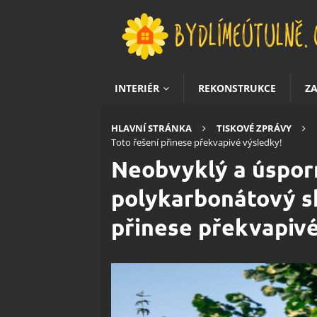
INTERIÉR
REKONSTRUKCE
Z
HLAVNÍ STRÁNKA
TISKOVÉ ZPRÁVY
Toto řešení přinese překvapivé výsledky!
Neobvyklý a úspor
polykarbonátový sk
přinese překvapivé