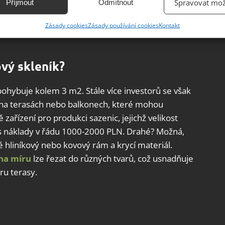
ttps://plasticexpress.cz/
praktický konfigurátor,
Spravovat mož
Příjmout
Odmítnout
Můžete nastavit jak jeho tloušťku, šířku a tvar,
ání přesných údajů o zeměpisné poloze, Identifikace zařízení na
Zásady cookies
Zásady používání cookies
Kontakt
anely jsou již připraveny k montáži, což celý
ě aktivně vyžádaných informací.
ění bezpečnosti, předcházení a zjišťování podvodů a
ový skleník?
ňování chyb, Poskytování a zobrazování reklamy a obsahu,
Vžd
ní a sdělování voleb ochrany osobních údajů.
ohybuje kolem 3 m2. Stále více investorů se však
 na terasách nebo balkonech, které mohou
 zařízení pro produkci sazenic, jejichž velikost
 s náklady v řádu 1000-2000 PLN. Drahé? Možná,
 hliníkový nebo kovový rám a krycí materiál.
 na míru
lze řezat do různých tvarů, což usnadňuje
u terasy.