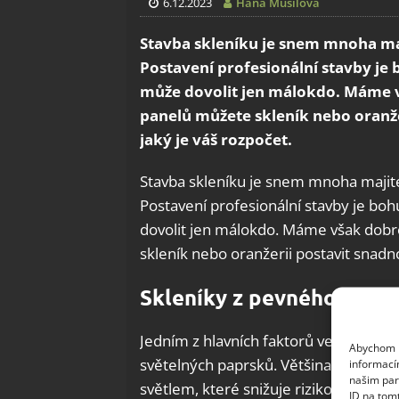
6.12.2023
Hana Musilová
Stavba skleníku je snem mnoha m
Postavení profesionální stavby je 
může dovolit jen málokdo. Máme v
panelů můžete skleník nebo oranžer
jaký je váš rozpočet.
Stavba skleníku je snem mnoha maji
Postavení profesionální stavby je boh
dovolit jen málokdo. Máme však dobro
skleník nebo oranžerii postavit snadno 
Skleníky z pevného polyk
Jedním z hlavních faktorů ve prospěc
Abychom p
světelných paprsků. Většina rostlin 
informací
našim par
světlem, které snižuje riziko jejich p
ID na tom