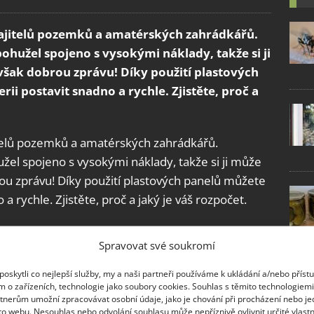
ajitelů pozemků a amatérských zahrádkářů.
bohužel spojeno s vysokými náklady, takže si ji
šak dobrou zprávu! Díky použití plastových
ii postavit snadno a rychle. Zjistěte, proč a
telů pozemků a amatérských zahrádkářů.
užel spojeno s vysokými náklady, takže si ji může
u zprávu! Díky použití plastových panelů můžete
a rychle. Zjistěte, proč a jaký je váš rozpočet.
arbonátu – vyplatí se to?
Spravovat své soukromí
h použití pevného polykarbonátu je dobrý rozptyl
oskytli co nejlepší služby, my a naši partneři používáme k ukládání a/nebo příst
dává přednost slunnému místu, ale s rozptýleným
m o zařízeních, technologie jako soubory cookies. Souhlas s těmito technologiem
tnerům umožní zpracovávat osobní údaje, jako je chování při procházení nebo j
opálení. Polykarbonát je v tomto ohledu lepší než
to webu. Nesouhlas nebo odvolání souhlasu může nepříznivě ovlivnit určité vlastn